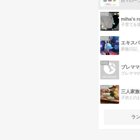
日々の一
61位
miha's 
62位
エキスパ
63位
プレママ
64位
三人家族
子供との
ラ