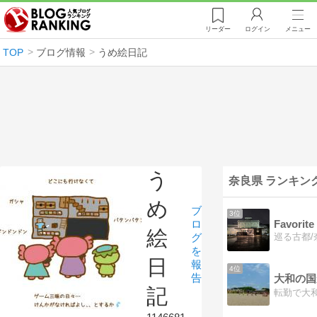
リーダー
ログイン
メニュー
TOP
ブログ情報
うめ絵日記
う
奈良県 ランキン
め
ブ
3位
Favorit
ロ
絵
巡る古都
グ
を
日
報
4位
告
大和の国
記