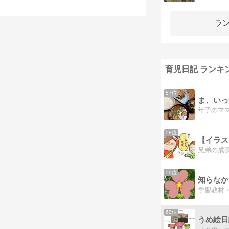
ラ
育児日記 ランキ
57位
ま、いっ
年子のマ
58位
59位
知らなか
60位
うめ絵日