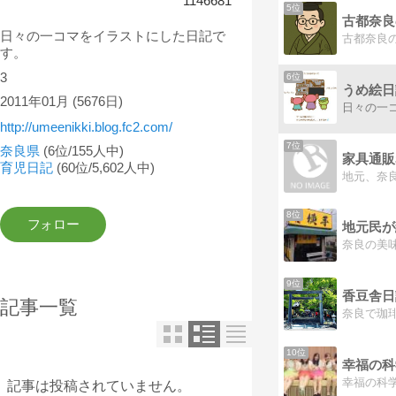
1146681
5位
日々の一コマをイラストにした日記で
す。
3
6位
うめ絵日
2011年01月
(5676日)
日々の一
http://umeenikki.blog.fc2.com/
7位
奈良県
(6位/155人中)
育児日記
(60位/5,602人中)
8位
地元民が
9位
香豆舎日
記事一覧
10位
記事は投稿されていません。