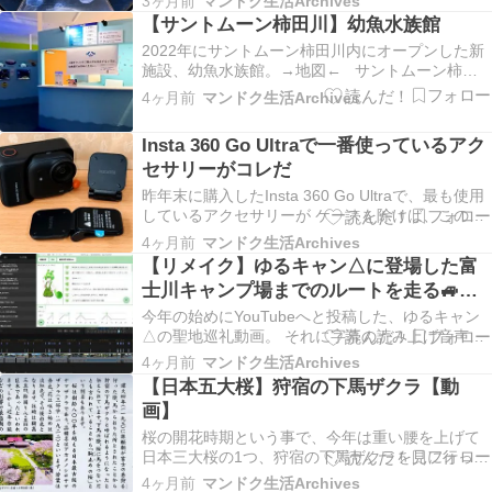
3ヶ月前
マンドク生活Archives
マモ場の水槽では、ボラなど多種が混泳している
【サントムーン柿田川】幼魚水族館
が 特に目を引いたのは、鮮やかな色をしたフチド
2022年にサントムーン柿田川内にオープンした新
リカワハギ。 パイプの中から覗いている驚き顔
施設、幼魚水族館。→地図← サントムーン柿田
は、タ…
川は、1997年にオープンした本館。2008年にオー
4ヶ月前
マンドク生活Archives
プンした アネックス。そして2020年にオープンし
たオアシスの、3つの建物が連なって いるが、そ
Insta 360 Go Ultraで一番使っているアク
の中で一番新しいオアシスの3階に、…
セサリーがコレだ
昨年末に購入したInsta 360 Go Ultraで、最も使用
しているアクセサリーが ケースを除けば、この標
準キット付属のマグネット式簡易クリップとな
4ヶ月前
マンドク生活Archives
る。 車載動画を撮影するにしても、VLOGを撮影
【リメイク】ゆるキャン△に登場した富
するにしても、磁石で簡単に 脱着できるという取
士川キャンプ場までのルートを走る🚙
り回しの良さから活用している…
Voice＋【動画】
今年の始めにYouTubeへと投稿した、ゆるキャン
△の聖地巡礼動画。 それに字幕の読み上げ音声を
追加して再編集したバージョンを作成。 なでし
4ヶ月前
マンドク生活Archives
こが歩いたキャンプ場までの道を車で走る⛺️Voice
【日本五大桜】狩宿の下馬ザクラ【動
＋ なでしこが歩いたキャンプ場までの道を車で走
画】
る⛺️Voice＋ そんなリメイク動…
桜の開花時期という事で、今年は重い腰を上げて
日本三大桜の1つ、狩宿の下馬ザクラを見に行っ
た。 狩宿の下馬ザクラと井出の代官屋敷 奴は日
4ヶ月前
マンドク生活Archives