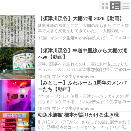
【須津川渓谷】大棚の滝 2026【動画】
愛鷹連峰の風化と共に、大棚の滝もまた ここ十数
年で大きく変化をしてきていた。 大棚の滝へと
涼みに行く 『泳ぐのは、やめましょう。』の標識
3日前
マンドク生活Archives
を 初めて見たのが、もう15年も前の事。 そんな標
識すら嵐などの影響からか 無惨にも倒れてしまっ
【須津川渓谷】林道中里線から大棚の滝
たようだ。 そして須津川渓谷の上流では…
へ🚙【動画】
須津川渓谷へと訪れるのも、実に10年以上ぶりだ
ろうか。 久しぶりに赤淵川の滝巡りをしたつい
でに、大棚の滝も 見に行ってみようと思い立ち、
13日前
マンドク生活Archives
夏休みで混む前に訪問。 須津川渓谷を遡って大
【みとしー】ふわルーム 1周年のメンバ
棚の滝へ⛰️🚙 そんな須津川渓谷の道中にある二ツ
ーたち【動画】
目橋が 2024年に新しい物へと架替えられ…
昨年オープンした伊豆・三津シーパラダイスの 新
たなるクラゲ展示場、ふわルーム。 1年ぶりに訪
れてみると、新たに3種の クラゲが展示されてい
18日前
マンドク生活Archives
たので見てみよう。 ふわルームのクラゲたち ち
幼魚水族館 標本が語りかける生き様
なみに昨年より引き続き展示されている種に関し
引き続きフロアEから、さらにその後に展示されて
ては 撮影をしなかったので、前回撮影した素…
いた 透明標本のコーナーまでを、ざっくりと見て