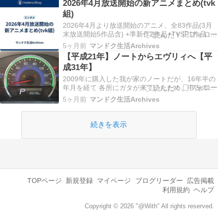
2026年4月放送開始の新アニメまとめ(tvk
組)
2026年4月より放送開始のアニメ、全83作品(3月
末放送開始5作品含) +準新作2作品+TVSP1作品
◎は、個人的に注目している作品。●は、とりあえ
5ヶ月前
マンドク生活Archives
ずチェックしておく作品。▲は、他作品と被って
【平成21年】ノートからエヴリィへ【平
いたり、時間帯が若干厳しい作品。（△は、他作
成31年】
品と時間帯被りなどにより配信にて視聴…
2009年に購入した我が家のノートだが、16年半の
年月を経て 各所にガタが来ていたため、中古の軽
自動車へと乗り換える事に。 そんな時、丁度フ
5ヶ月前
マンドク生活Archives
ラット7で利用されていたワンオーナー車が 契約
期間終了で売りに出ていたので、ほぼほぼ即決で
購入した。 買ったのは、スズキのエヴリィ…
続きを表示
TOPページ
新規登録
マイページ
ブログリーダー
広告掲載
利用規約
ヘルプ
Copyright © 2026 "@With" All rights reserved.