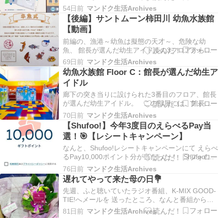
園を巡る ほぼ案内図の推奨ルートと同じ道のり。
54日前
マンドク生活Archives
ついでに前回の幼魚水族館動画から うなぎを切
【後編】サントムーン柿田川 幼魚水族館
り抜き、ショート動画化。 うなぎを隠すなら鰻
【動画】
重の中 タイミング良く完全養殖ウナギがニ…
前編の、漁港～幼魚は擬態の天才～、危険な幼
魚、 館長が選んだ幼生アイドルの3フロアから続
く後編。 幼魚と成魚を比べる、深海の幼魚を科
69日前
マンドク生活Archives
学する、 本当の海を知らない幼魚、水辺の幼魚を
幼魚水族館 Floor C：館長が選んだ幼生ア
見ていく。 幼魚水族館 Floor D～G そんな動画
イドル
の中から、1コーナーを 切り抜き動…
廊下の突き当りに設けられた3番目のフロア、館長
が選んだ幼生アイドル。 この部屋には、館長で
ある鈴木香里武氏の選んだアイドルベスト10の水
70日前
マンドク生活Archives
槽 に加えて、更にキンギョハナダイの水槽を含め
【Shufoo!】今年3度目のえらべるPay当
た計11槽が展示されていた。 そんな中でもNo.1
選！🎯【レシートキャンペーン】
に輝く生き物が、歯の赤いアカモンガラ。…
なんと、Shufoo!レシートキャンペーンにて えらべ
るPay10,000ポイント分が当たった！ Shufoo!の
レシートキャンペーンといえば今年2月に 1,000P
76日前
マンドク生活Archives
が当選し、続いて3月にも1,000Pが当たって いる
遅れてやって来た母の日💐
わけだが、さすがに3か月連続は無かったかと 油
先週、ふと聴いていたラジオ番組、K-MIX GOOD-
断していた…
TIE!へメールを 送ったところ、なんと番組から花
福さんのブーケが送られて来た。 その日のテー
81日前
マンドク生活Archives
マが、私の旅行の友。・・・という事で、自分が