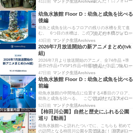
41日前
マンドク生活Archives
ランニングポーチを考えていたものの、⇧写真の物
が980円から 13％offになっていたため、結局いつ
幼魚水族館 Floor D：幼魚と成魚を比べる
も買っているような物で落ち着いた。 …
後編
幼魚と成魚を比べるフロアの残りの水槽を見て進
む。 6つ目の水槽は、このフロアの水槽としては
少し特殊で サンゴ礁を再現した水槽に様々な魚が
43日前
マンドク生活Archives
混泳した物となる。 そんな水槽で見れるのは、チ
2026年7月放送開始の新アニメまとめ(tvk
ョウチョウコショウダイの幼魚をはじめ ハタタテ
組)
ダイ、ホンソメワケベラ、ナンヨウハギといった
鮮…
2026年7月より放送開始のアニメ、全74作品 +準
新作2作品+TVSP1作品+特撮3作品 ◎は、個人的
に注目している作品。●は、とりあえずチェックし
47日前
マンドク生活Archives
ておく作品。（■は特撮）▲は、他作品と被ってい
幼魚水族館 Floor D：幼魚と成魚を比べる
たり、時間帯が若干厳しい作品。（△は、他作品
前編
と時間帯被りなどにより配信にて視聴予…
幼魚水族館の中間地点に位置する4番目のフロア、
幼魚と成魚を比べる。 ここでは対となる大小の
水槽8ヶ所(計16槽)それぞれに幼魚と成魚を 並べて
52日前
マンドク生活Archives
展示されているという、まさに幼魚水族館の真骨
【柿田川公園】自然と歴史にふれる公園
頂ともいえる 展示となっている。（サクラダイの
巡り【動画】
円柱水槽も含めると水槽数は17） まず…
幼魚水族館へと訪れたついでに、こちらも 初めて
の訪問となる柿田川公園を見て回る。 柿田川公