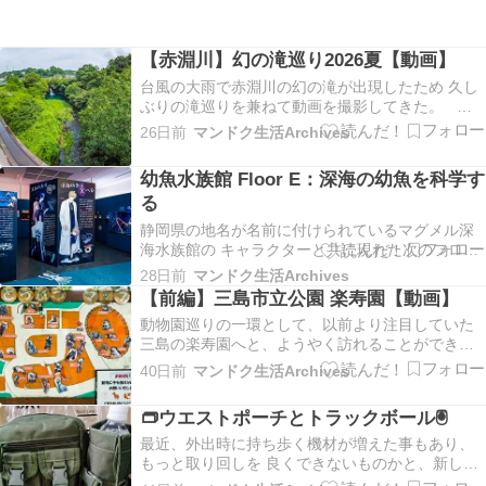
【赤淵川】幻の滝巡り2026夏【動画】
台風の大雨で赤淵川の幻の滝が出現したため 久し
ぶりの滝巡りを兼ねて動画を撮影してきた。 赤
淵川の幻の滝を見に行く 今回みてきたのは、2019
26日前
マンドク生活Archives
年の時と同じ4つの滝になる。 以下、本編動画よ
り各滝をショート動画にて切り抜き。 花川戸の
幼魚水族館 Floor E：深海の幼魚を科学す
滝 出現 関連記事：2015年の花川戸の…
る
静岡県の地名が名前に付けられているマグメル深
海水族館の キャラクターと共に現れた次のフロア
深海の幼魚を科学する。 ここでは深い海に生息
28日前
マンドク生活Archives
している生き物たちの展示に加えて 水中ドローン
【前編】三島市立公園 楽寿園【動画】
で撮影された映像記録なども公開されている。
動物園巡りの一環として、以前より注目していた
沼津港深海水族館いらいに見る事となった、サケ
三島の楽寿園へと、ようやく訪れることができ
ビ…
た。 飼育されている生き物は、計20種。前半で
40日前
マンドク生活Archives
は与那国馬から 同じ枠内にいるヤギやアルパカや
といった動物を見ていく。 楽寿園を巡る 前編 今
👝ウエストポーチとトラックボール🖲️
回は、プレミア公開の実験にて予告編の動画⇩…
最近、外出時に持ち歩く機材が増えた事もあり、
もっと取り回しを 良くできないものかと、新しい
ウエストポーチを購入してみる事に。 当初は、