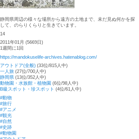
静岡県周辺の様々な場所から遠方の土地まで、未だ見ぬ何かを探
して、のらりくらりと生きています。
14
2011年01月
(5669日)
1週間に1回
https://mandokuselife-archives.hatenablog.com/
アウトドア(全般)
(33位/815人中)
一人旅
(27位/700人中)
静岡県
(13位/352人中)
動物園・水族館・植物園
(6位/98人中)
B級スポット・珍スポット
(4位/61人中)
#動物
#旅行
#アニメ
#観光
#自然
#史跡
#動物園
#アウトドア