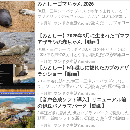
本五大桜の中でも最弱・・・かと思いきや 五大桜
みとしーゴマちゃん 2026
唯一の特別天然記念物に指定された桜だった。
伊豆・三津シーパラダイスで毎年うまれているゴ
なお天然記念物に指定されている桜は、五大桜
マフアザラシの赤ちゃん。 ここ3年ほどは複数頭
を…
が生まれていたが、2026年は1頭だけの誕生とな
4ヶ月前
マンドク生活Archives
った。 今年のお母さんは、エリザベス。油壺マ
リンパークより みとしーへとやって来て、これで
【みとしー】2026年3月に生まれたゴマフ
2度目の出産である。 2023年に産んだ仔は残…
アザラシの赤ちゃん【動画】
伊豆・三津シーパラダイス8年目の仔アザラシは
2023年以来の2度目となる、エリザベスが出産！
伊豆・三津シーパラダイスで生まれたゴマちゃん
4ヶ月前
マンドク生活Archives
2026 2019年のガブから通算13頭目となる仔は、
【みとしー】5年越しに観れたガブのアザ
女の子。 (亡くなってしまった4頭の仔を除くと、9
ラシショー【動画】
頭目の仔) 打ち上げられた…
2026年春に訪れた伊豆・三津シーパラダイスに
て、やっとガブ君の アザラシショーを観る事がで
きたぞ！(昨年はニアミスだったけれど) そこで早
5ヶ月前
マンドク生活Archives
速、映像化したのだが、2カメラで撮影したつもり
【音声合成ソフト導入】リニューアル前
が 固定カメラの方が録画がされておらず、手持ち
の伊豆パノラマパーク【動画】
で撮影していた OPPO Reno14の映…
3年ほど前に訪れた伊豆パノラマパークで撮影した
動画。 編集ソフトを新しくして、ようやく編集す
る事ができた。 空と海と富士山を体感する伊豆
5ヶ月前
マンドク生活Archives
パノラマパーク🏝️🗻🚡 今回から実験的に音声合成