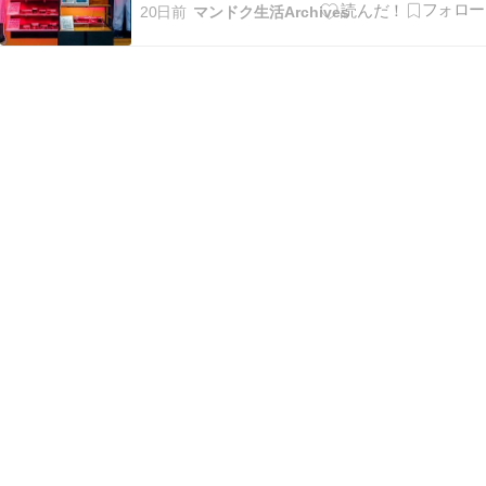
いこう。 オオセと、カスザメが一緒に暮らして
20日前
マンドク生活Archives
いる水槽。 形は違えど海底に潜んでいる似たよう
な生態の2種。 さらにハナカケトラザメの水槽も
ある。こちらの種は 館内で生まれた幼魚が展示
さ…