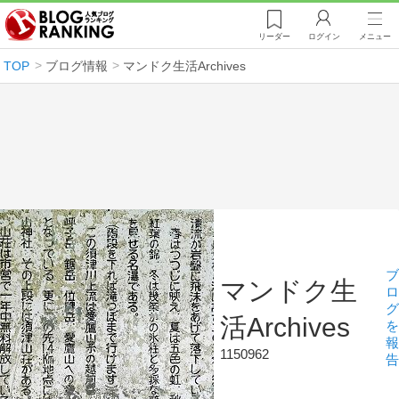
リーダー
ログイン
メニュー
TOP
ブログ情報
マンドク生活Archives
ブ
マンドク生
ロ
グ
活Archives
を
報
1150962
告