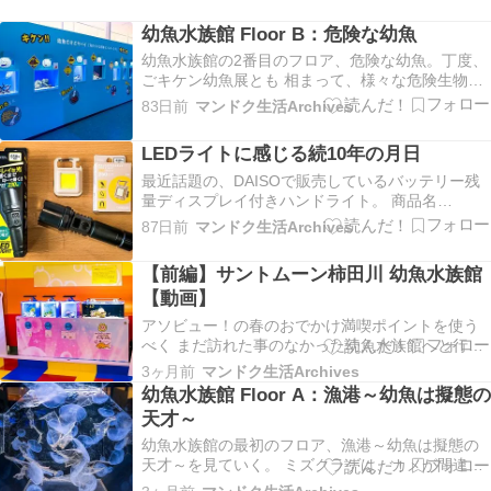
幼魚水族館 Floor B：危険な幼魚
幼魚水族館の2番目のフロア、危険な幼魚。丁度、
ごキケン幼魚展とも 相まって、様々な危険生物が
ピックアップされているが、その名称とは 裏腹
83日前
マンドク生活Archives
に、ここで展示されていた生き物の大半はすでに
成魚となっていた。 水槽の数は計7つ。最初の水
LEDライトに感じる続10年の月日
槽には、未だに研究が進んでおらず謎多き ハナジ
ロ…
最近話題の、DAISOで販売しているバッテリー残
量ディスプレイ付きハンドライト。 商品名
は・・・RECHARGEABLE LED LIGHT？そのまん
87日前
マンドク生活Archives
ますぎる名称で価格は550円。 同じく昨年DAISO
にて購入した330円のCOBライト
【前編】サントムーン柿田川 幼魚水族館
(RECHARGEABLE COB L…
【動画】
アソビュー！の春のおでかけ満喫ポイントを使う
べく まだ訪れた事のなかった幼魚水族館へと行っ
てきた。 通常、大人1人1,400円の入館料金が、
3ヶ月前
マンドク生活Archives
今回入手した 500ポイントを使い、900円で利用す
幼魚水族館 Floor A：漁港～幼魚は擬態の
る事ができたぞ！ 幼魚水族館 Floor A～C 幼魚水
天才～
族館の規模自体は小さい…
幼魚水族館の最初のフロア、漁港～幼魚は擬態の
天才～を見ていく。 ミズクラゲは、カメが間違え
て食べてしまうビニール袋と共に展示。 続くア