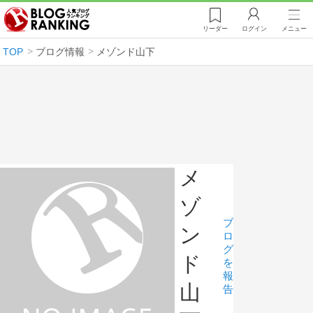
リーダー
ログイン
メニュー
TOP
ブログ情報
メゾンド山下
メ
ゾ
ブ
ン
ロ
グ
ド
を
報
山
告