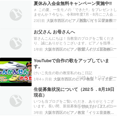
夏休み入会金無料キャンペーン実施中‼
♬ この夏、一生モノの「できた‼」をプレゼントし
ませんか？今なら、令和8年度7月・8月にご入会い
ただいた方に限定で、【入会金11,000万円⇒０
23日前
大阪市西区のピアノ教室「イリエ音楽教室」
円】とさせていただきます。まとまった時間がと
れる夏休み、是非この機会に、お子様の無限の可
お父さん お母さんへ
能性を広げる一歩を踏み出してみませんか？先ず
は無…
皆さんこんにちは！当教室のブログをご覧くださ
り、誠にありがとうございます。ピアノを指導し
て約40年が経ちました。音楽を通じて、たくさん
1年前
大阪市西区のピアノ教室「イリエ音楽教室」
の生徒さんたちと心の交流を、続けてきていま
す。時代は目まぐるしく変化していき、おかあさ
YouTubeで自作の歌をアップしていま
ん方の考えも昔とずいぶん違ってきました。一つ
す。
の事を、じっくり…
けいこ先生の歌の教室私のねこ日記
1年4ヶ月前
大阪市西区のピアノ教室「イリエ音楽教室」
生徒募集状況について（202５．8月19日
現在）
いつも当ブログをご覧いただき、ありがとうござ
います。長い間、新規募集をやめておりまして、
誠に申し訳ございませんでした。>現在、水曜、金
3年前
大阪市西区のピアノ教室「イリエ音楽教室」
曜、土曜日にご入会の生徒を募集しています。是