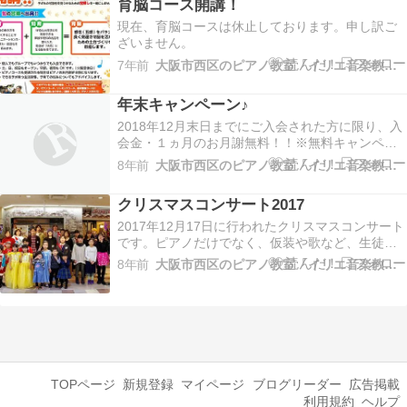
育脳コース開講！
現在、育脳コースは休止しております。申し訳ご
ざいません。
7年前
大阪市西区のピアノ教室「イリエ音楽教室」
年末キャンペーン♪
2018年12月末日までにご入会された方に限り、入
会金・１ヵ月のお月謝無料！！※無料キャンペー
ン対象はリトミックコース(1～3歳)です。申し訳
8年前
大阪市西区のピアノ教室「イリエ音楽教室」
ございませんが、現在のところ、キャンペーンは
行っておりません。「音の聴き方を学ぶ」”音育”を
クリスマスコンサート2017
中心としたリトミックレッスンで音楽を身体と心
の…
2017年12月17日に行われたクリスマスコンサート
です。ピアノだけでなく、仮装や歌など、生徒さ
んも保護者の方も皆さん頑張ってくれました！
8年前
大阪市西区のピアノ教室「イリエ音楽教室」
TOPページ
新規登録
マイページ
ブログリーダー
広告掲載
利用規約
ヘルプ