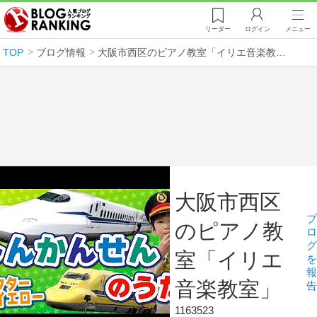
リーダー
ログイン
メニュー
TOP
ブログ情報
大阪市西区のピアノ教室「イリエ音楽教室」
大阪市西区
ブ
のピアノ教
ロ
グ
室「イリエ
を
報
音楽教室」
告
1163523