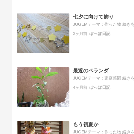
七夕に向けて飾り
JUGEMテーマ：作った物 続きを
3ヶ月前
ぽっぽ日記
最近のベランダ
JUGEMテーマ：家庭菜園 続きを
4ヶ月前
ぽっぽ日記
もう初夏か
JUGEMテーマ：作った物 続きを