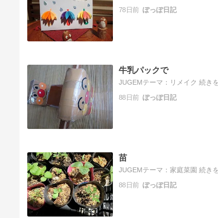
78日前
ぽっぽ日記
牛乳パックで
JUGEMテーマ：リメイク 続きを
88日前
ぽっぽ日記
苗
JUGEMテーマ：家庭菜園 続きを
88日前
ぽっぽ日記