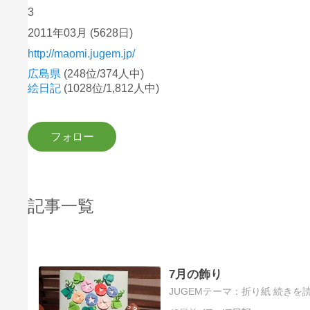
3
2011年03月
(5628日)
http://maomi.jugem.jp/
広島県
(248位/374人中)
絵日記
(1028位/1,812人中)
記事一覧
7月の飾り
JUGEMテーマ：折り紙 続きを読