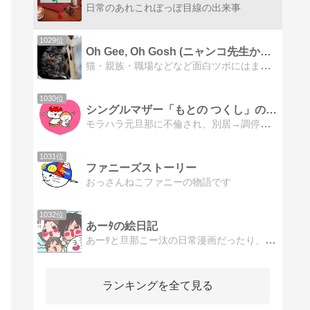
日常のあれこれぽっぽ目線の出来事
1029位
Oh Gee, Oh Gosh (ニャンコ先生から学ぼう)
猫・親族・職場などなど面白ツボにはまったこと。
1030位
シングルマザー「もとの つくし」の愉快な日々
モラハラ元旦那に不倫され、別居→調停を経て離婚したシングルマザー「もとの つくし」です。現在はモラハラ被害を描いてます！他にも面白育児漫画や不倫発覚の事も描いてます(*^^*)
1031位
ファニーズストーリー
おっさんねこファニーの物語です
1032位
あーﾀの絵日記
あーﾀと旦那こー汰の日常漫画だったり、家族の笑える話
ランキングを全て見る