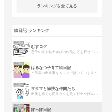
ランキングを全て見る
絵日記 ランキング
1025位
むすログ
息子の絵や粘土遊びの作品などを載せています。
1026位
はるなつ子育て絵日記
＊日常の出来事を４コマで描いています＊
1027位
ヲタマと愉快な仲間たち
出産を経ても尚ヲタクを貫く戦士やげんが、育児やヲタママの日常を絵日記で描いてます！ゆるゆるだったり一生懸命だったりしながら二児の育児中です。繋がれヲタマの輪！
1028位
ぽっぽ日記