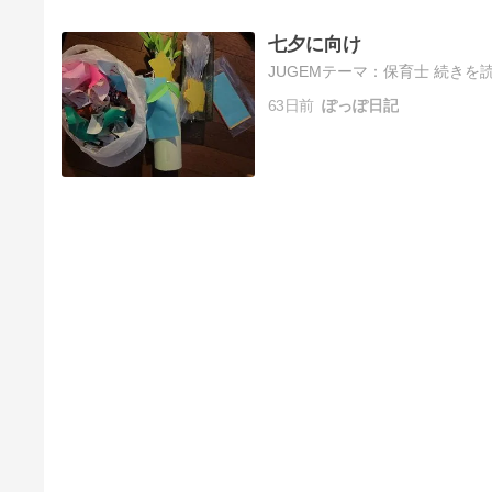
七夕に向け
JUGEMテーマ：保育士 続きを読
63日前
ぽっぽ日記