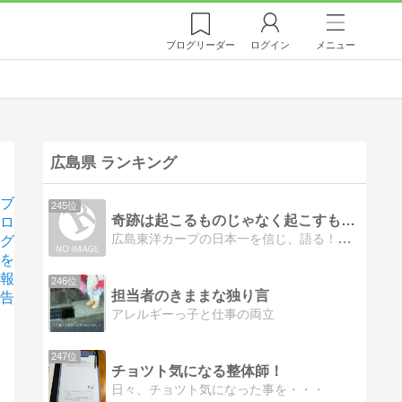
ブログ
リーダー
ログイン
メニュー
広島県 ランキング
ブ
245位
奇跡は起こるものじゃなく起こすものだ！
ロ
広島東洋カープの日本一を信じ、語る！岩本を応援しています。
グ
を
報
246位
担当者のきままな独り言
告
アレルギーっ子と仕事の両立
247位
チョツト気になる整体師！
日々、チョツト気になった事を・・・