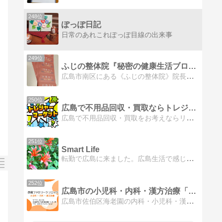
248位
ぽっぽ日記
日常のあれこれぽっぽ目線の出来事
249位
ふじの整体院『秘密の健康生活ブログ』 【広島市南区】
広島市南区にある《ふじの整体院》院長の「仕事とか、趣味とか、思っていることとか・・・」" 秘密 "の健康生活ブログ
250位
広島で不用品回収・買取ならトレジャーマーケット
広島で不用品回収・買取をお考えならリサイクルショップのトレジャーマーケットにお任せください。広島県を拠点に中古品の買取・販売をしている総合リユースショップです。出張買取、店頭買取、宅配買取と幅広く買取方法をご用意しております！
251位
Smart Life
転勤で広島に来ました。広島生活で感じたこと、オススメのお店、美味しいモノ、育児のことを綴っています。
252位
広島市の小児科・内科・漢方治療「赤尾ファミリークリニック」
広島市佐伯区海老園の内科・小児科・漢方治療クリニックです。赤ちゃんからお年寄りまで、困った時には何でもすぐに相談できる、身近な「ホームドクター」TEL：082…