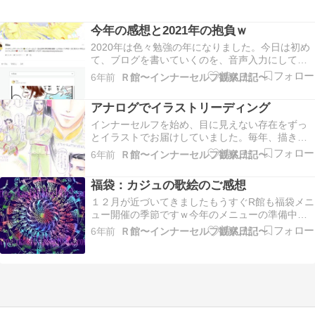
今年の感想と2021年の抱負ｗ
2020年は色々勉強の年になりました。今日は初め
て、ブログを書いていくのを、音声入力にしてみ
ました！（文字は足しましたがｗ）Googleのドキ
6年前
Ｒ館〜インナーセルフ観察日記〜
ュメントという所のツールにそういう機能がある
と、たった今しがた知りましたΣ(ﾟДﾟ)凄い時代で
アナログでイラストリーディング
すね！毎日毎日たくさんの新しい知識、新しい
テ…
インナーセルフを始め、目に見えない存在をずっ
とイラストでお届けしていました。毎年、描き方
やメッセージのお届けの仕方を変えてきました。
6年前
Ｒ館〜インナーセルフ観察日記〜
デジタル導入してから、めっきり水彩画を描く事
が減り…2012年の開始した時の初心に戻り「また
福袋：カジュの歌絵のご感想
アナログ水彩で描いていきたい！！！」と思いイ
ラストリーデ…
１２月が近づいてきましたもうすぐR館も福袋メニ
ュー開催の季節ですｗ今年のメニューの準備中で
す(*´ω｀*)💕今年はイラストリーディングをアナロ
6年前
Ｒ館〜インナーセルフ観察日記〜
グの水彩にしようと思います！今から描かせて頂
くのがとっても楽しみです(*´艸`*)昨年の福袋セッ
ション「カード＆カジュ歌絵セッション（90…