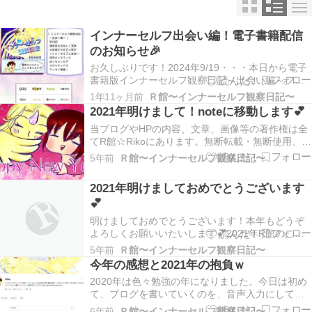
インナーセルフ出会い編！電子書籍配信
のお知らせ🎉
お久しぶりです！2024年9/19・・・本日から電子
書籍版インナーセルフ観察日記～出会い編～フル
カラー漫画が各書店、順次配信開始されました
1年11ヶ月前
Ｒ館〜インナーセルフ観察日記〜
～！🎊💐🎂💐🎉各サイトから～出会い編～の漫画
2021年明けまして！noteに移動します💕
を削除したんですが…このブログでも、2016年電
当ブログやHPの内容、文章、画像等の著作権は全
子書籍化を夢見ていたのだと先日見つけましたΣ(ﾟ
てR館☆Rikoにあります。無断転載・無断使用、商
Д…
用利用、引用はお控えください。商用で使用した
5年前
Ｒ館〜インナーセルフ観察日記〜
い場合、必ずメールでお問合せお願いいたしま
す。下記記事でも書きましたが、R館ブログの記事
2021年明けましておめでとうございます
更新はnoteに移動いたしました。あちらでもどう
💕
ぞよ…
明けましておめでとうございます！本年もどうぞ
よろしくお願いいたいします💕2021年R館のこの
ブログも10周年を迎えました！というわけで心機
5年前
Ｒ館〜インナーセルフ観察日記〜
一転ブログをこの記事で終了しnotoに移動いたし
今年の感想と2021年の抱負ｗ
ます。「新年あけまして✨いきなり覚醒の話」
2020年は色々勉強の年になりました。今日は初め
→https://note.com/avaka10_…
て、ブログを書いていくのを、音声入力にしてみ
ました！（文字は足しましたがｗ）Googleのドキ
6年前
Ｒ館〜インナーセルフ観察日記〜