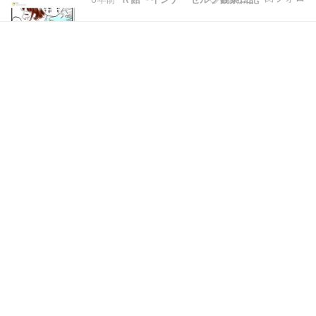
ュメントという所のツールにそういう機能がある
と、たった今しがた知りましたΣ(ﾟДﾟ)凄い時代で
すね！毎日毎日たくさんの新しい知識、新しい
テ…