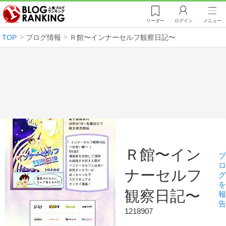
リーダー
ログイン
メニュー
TOP
ブログ情報
Ｒ館〜インナーセルフ観察日記〜
Ｒ館〜イン
ブ
ロ
ナーセルフ
グ
を
観察日記〜
報
告
1218907