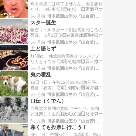
寄る年波には勝てませんな。金を忘れ
てもらいました。宗太郎さんは博多二
たり、自転車でこけたり、日本酒と焼
中バレーボール部と福高ラグビー部の
酎を間違えたり、携帯を忘れたり、や
先輩で、キモサベの三つ上になりま
5ヶ月前
博多祇園山笠の『山台苦(山大工)』日記
っぱり、いつかはボケるのかなと消極
す。…
スター誕生
的で不安な日々を過ごしております。
銀杏リトルラガーズ創設初期のころの
陶芸もこの寒さで土が冷たいのを理由
写真。 3月1日（日）栄進建設事務所
に、なかなかその気になりません。こ
近くの現場。隣の山田ホワイトクリニ
の世の不条理を蹴散らし、中村天風さ
5ヶ月前
博多祇園山笠の『山台苦(山大工)』日記
ック歯科の外壁直しも同時にしてま
んの「…
土と語らず
す。 筑前亭。昼飯、孤食です。 筑前
灯明龍。 独裁宗教国家イランがアメ
亭。晩飯、孤食です。 この日の美鈴
リカとイスラエルから爆撃され、指導
姉御は「かしまし小娘」ボーカルで、
者たちが殺害されたようです。世界中
それなりに大々的にデビューをしまし
5ヶ月前
博多祇園山笠の『山台苦(山大工)』日記
で紛争は絶えません。日本にあっても
たです…
鬼の霍乱
反日の奴らが跋扈してます。この博多
15日（日）午後12時29分の筑前亭。
でも仁義無き魑魅魍魎たちが跋扈して
孤食（昼酒）です。姉御は吉塚で着物
ます。櫛田神社の「どんぽ」も心無い
のイベント（アジアンリトルマーケッ
者から痛めつけられてます。真善美あ
6ヶ月前
博多祇園山笠の『山台苦(山大工)』日記
トでの着物ショー）で居ません。 猪
る行動に…
口伝（くでん）
肉の入ったシチュー。美味かった。中
自民党大勝利の意味 キモサベ、姉御
土居町の植村赤手拭いヒヨカタさん、
とは楽しく面白おかしく過ごしている
ありがと。 晩飯も孤食でヨーグル
のですが、後期高齢者の弱みに塩塗ら
ト。 姉御はイベントの後に、「今日
6ヶ月前
博多祇園山笠の『山台苦(山大工)』日記
れるようなことが時々あります。この
は吞…
寒くても投票に行こう！
タイミングで、キモサベが若くてビシ
8日（日）午前6時半。気温0度。風は
ッとしていたころの写真を載せて、姉