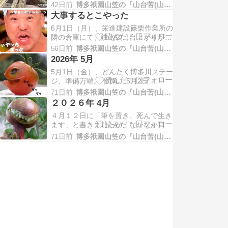
上がりがすごい！ 16日（火）午前9時
42日前
博多祇園山笠の『山台苦(山大工)』日記
9分、篠栗作業所に佇む土居流山台。
大事するとこやった
篠栗ランチ。生卵無し。 陶芸。 突然
6月1日（月）、栄進建設篠栗作業所の
誠介から電話があり、招き板の注文が
隣の倉庫にて、鉄砲袋（台上がりが持
2枚ある。 17日（水）篠栗ランチ。
つ）に麦を詰める。 午後4時ごろから
胴金をコーチスクリューボル…
56日前
博多祇園山笠の『山台苦(山大工)』日記
は岩田屋に行き、陶器などの展示会に
2026年 5月
行く。ここで同級生の吉田艦長と陶芸
5月1日（金）、どんたく博多川ステー
師の高司さんと合流。しばらく観て、
ジ、準備万端。 作陶。 5月2日
歩いて「手いっぽん」へ。高司陶芸師
（土）、作陶、ビアジョッキ。 5月3
にはいろいろと教えてもらい勉強にな
71日前
博多祇園山笠の『山台苦(山大工)』日記
日（日）、ハイっと、どんたく始まり
り…
２０２６年 4月
ましたね。でも「雨」。まずは川端商
４月１２日に「筆を置き、死んで生き
店街から提供された弁当で腹ごしら
ます」と書きましたが、なかなか冥土
え。 もう可哀そうで、涙が出ます。
にも行けず、この世をさまよっており
姉御身内の観客。 ぽつんと姉御。チ
71日前
博多祇園山笠の『山台苦(山大工)』日記
ますです。この世は相変わらずです
ャイ…
ね。「自治都市博多」は死語ですね。
ふと携帯を見ると、なんとなく撮った
写真がいくつも保存してありました。
ブログに使うものでなく、自分の記録
のため…