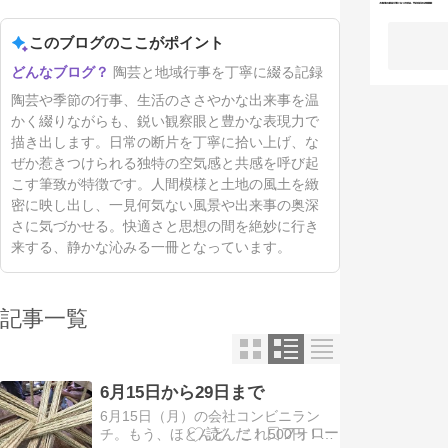
このブログのここがポイント
陶芸と地域行事を丁寧に綴る記録
陶芸や季節の行事、生活のささやかな出来事を温
かく綴りながらも、鋭い観察眼と豊かな表現力で
描き出します。日常の断片を丁寧に拾い上げ、な
ぜか惹きつけられる独特の空気感と共感を呼び起
こす筆致が特徴です。人間模様と土地の風土を緻
密に映し出し、一見何気ない風景や出来事の奥深
さに気づかせる。快適さと思想の間を絶妙に行き
来する、静かな沁みる一冊となっています。
記事一覧
6月15日から29日まで
6月15日（月）の会社コンビニラン
チ。もう、ほとんど、これ500円！値