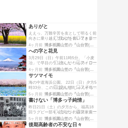
ありがと
ええっ、万難辛苦を友として明るく前
向きに乗り越えブログを書いてきまし
たが、何度目かですが、これを最後
4ヶ月前
博多祇園山笠の『山台苦(山大工)』日記
に、ここで休みたいと思いましたで
への字と花見
す。キモサベ、すでに昨年75歳を超え
3月29日（日）午前11時5分。「小麦
後期高齢者でございます。いつ死んで
冶」で早目のランチ。いつもの「ごぼ
も「ちょっと早かったかな」ぐらいの
う天うどん」。 トラックに前夜の空
年恰好です。ちょっとばかりの博多へ
4ヶ月前
博多祇園山笠の『山台苦(山大工)』日記
港ビル作業道具や建築現場の廃材を積
の想いと…
サツマイモ
んでの篠栗行き。 前夜の疲れもある
海の中道海浜公園。 22日（日）夕方5
ので早めに博多に戻る。で、早目の晩
時33分、この日は占い師じゅん子ちゃ
酌。スーパーで買ってきた「鶏たた
んと美鈴ちゃんに付き合いましたで
き」で一人酒。つまり、姉御はどっか
5ヶ月前
博多祇園山笠の『山台苦(山大工)』日記
す。キモサベは夕方の「酒一番」から
に行…
書けない「博多っ子純情」
ですが、負けないように且つ慎重に吞
昨日21日（土）の夕方から、福高18
みましたです。二人の女は昼過ぎから
回ラグビー部キャプテンの森田宗太郎
天神で呑みまくってからの二次会とな
さんが東京からやってくるということ
っておりますのです。二人はカラオケ
5ヶ月前
博多祇園山笠の『山台苦(山大工)』日記
で、18回～21回の8人による宴席（手
まで…
後期高齢者の不安な日々
いっぽん）にキモサベも急遽参加させ