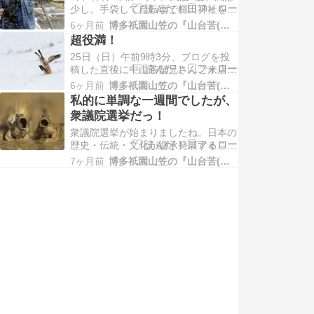
少し。手袋して自転車で櫛田神社を目
御を戒め自分を鼓舞したいと思いまし
指す。手袋を透して0度が手にしみ
た。 8日（日）午後12時20分の筑前亭
6ヶ月前
博多祇園山笠の『山台苦(山大工)』日記
る。指先がしびれジンジンする。櫛田
ラ…
超役満！
神社を出ると、粉雪も風と一緒に舞い
25日（日）午前9時3分、ブログを投
始めた。 2月1日（日）昼前の櫛田神
稿した直後に中山茶舗兄さんご来店。
社。なんなんだこの参拝客は！ こち
寒いから散歩コースは短くするそうで
らは観光客がなんかの店に並んでい
6ヶ月前
博多祇園山笠の『山台苦(山大工)』日記
す。賢明です。 筑前亭でのお昼。 ハ
る。 …
私的に単調な一週間でしたが、
イっと、夕方からは福高ラグビー部友
衆議院選挙だっ！
（キャプテン森・ウィング田中）と、
筑前亭で飲み会。猪肉を三種類（フラ
衆議院選挙が始まりましたね。日本の
イ・低温調理・塩焼き）の調理で食べ
歴史・伝統・文化が継承発展すること
さ…
を願ってます。 執行草舟 18日（日）
7ヶ月前
博多祇園山笠の『山台苦(山大工)』日記
昼前、前回ブログ書き終わって筑前亭
に行く途中、長い行列ができてまし
た。外国人でしょう。何の店にならん
でいるのか知りません。ですから、縄
文八文字窯は行ってません。寒いか
ら。 …