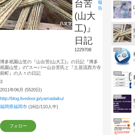
台苦
報
15位
告
(山大
工)』
16位
日記
1229708
17位
博多祇園山笠の『山台苦(山大工)』の日記『博多
祇園山笠』の”スーパー山台苦氏と『土居流西方寺
前町』の人々の日記
18位
3
2011年06月
(5520日)
19位
http://blog.livedoor.jp/yamadaiku/
福岡県福岡市
(16位/110人中)
20位