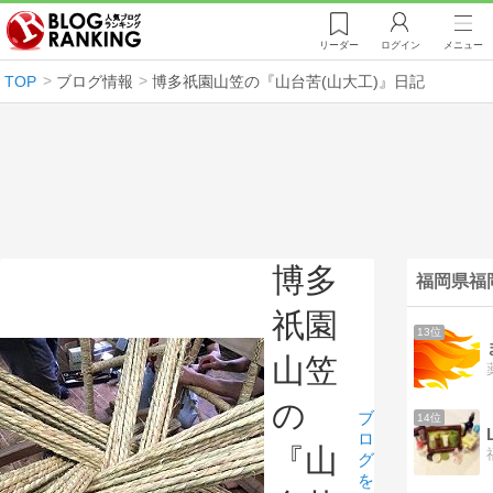
リーダー
ログイン
メニュー
TOP
ブログ情報
博多祇園山笠の『山台苦(山大工)』日記
博多
福岡県福
祇園
13位
山笠
の
ブ
14位
ロ
『山
グ
を