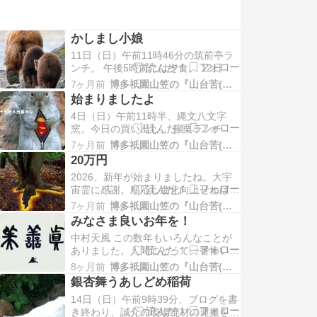
かしまし小娘
11日（日）午前11時46分の筑前亭ラ
ンチ。 午後5時前には夕食。 12日
（月：成人の日）午前4時21分のコー
7ヶ月前
博多祇園山笠の『山台苦(山大工)』日記
ヒータイム。 午前5時11分の朝食。
始まりましたよ
午前10時前の昼前吞み。思うに、日本
4日（日）午前11時半、縄文八文字
の休日が増えたな。テレビも飽きて
窯。今日の買い出し。 篠栗ランチ、
「天皇の国史」をちょい読み。だらけ
健康長寿丼。 コーヒーも保温。 ろく
た身が引き締まった。 午後5…
7ヶ月前
博多祇園山笠の『山台苦(山大工)』日記
ろ作業の効率アップを図って、ろくろ
20万円
テーブル上に置く六角板を検討。 12
2026、新年が始まりましたね。大宇
ミリ厚のベニヤをカット。 乗せてみ
宙霊に感謝。順応し進化向上せねば！
る。良い感じ。 どんどんカット。全
12月28日（日）午後12時8分の筑前
部はしきらんやった。 博多に戻り、
7ヶ月前
博多祇園山笠の『山台苦(山大工)』日記
亭。これも健康長寿食だな！ 夕方か
櫛…
みなさま良いお年を！
らは姉御と「酒一番」。 帰り道、櫛
中村天風 この数年もいろんなことが
田神櫛田神社に寄って、 腹立つの抑
ありました。人間にとって一番怖いの
え、新しい「どんぽ」を咥えさせたば
は人間であり、また人間にとって一番
っかりの鶴に、またもや新しい「ど…
8ヶ月前
博多祇園山笠の『山台苦(山大工)』日記
大切なのは人間だと思う、波乱万丈の
銀杏舞うあしどめ稲荷
人生でした。読者の皆様にとって、来
14日（日）午前9時39分、ブログを書
年が幸多い年になりますよう心より御
き終わり、誠介の現場廃材の運搬を頼
祈念いたします。 21日（日）午前9時