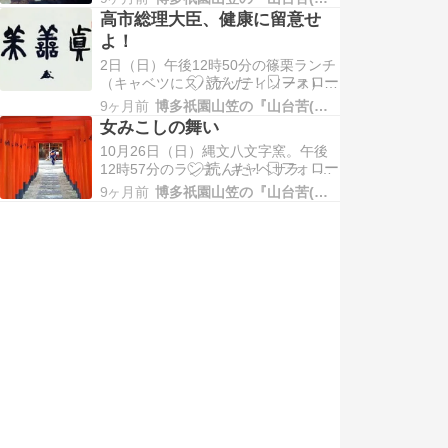
モサベです。中洲3丁目の女みこし打
渋…
高市総理大臣、健康に留意せ
上げの様子で、4人の女の争奪戦にあ
よ！
って嬉しがりながら困っています。 9
日（日）午前11時34分のお昼。「小
2日（日）午後12時50分の篠栗ランチ
麦冶」ですな。 作陶。 名前がわか…
（キャベツにスパゲッティソース）。
キャベスパ。 醤油さしとその蓋。 頼
9ヶ月前
博多祇園山笠の『山台苦(山大工)』日記
まれていた小さな醤油さし。 筑前亭
女みこしの舞い
鈴りん。姉御は女みこしの疲れが取れ
10月26日（日）縄文八文字窯。午後
ず、キモサベが買ってきた寿司や茶碗
12時57分のランチ、キャベサラ。 白
蒸しがメイン。 足りなかったので、
化粧土塗り。 釉薬掛け技術が向上し
食後のお菓子。 3日（月）午前5時…
9ヶ月前
博多祇園山笠の『山台苦(山大工)』日記
てます。自覚できます。 筑前亭鈴り
ん。孤食です。慣れてます。 美鈴姉
御はこの日、昼から夜遅くまで女みこ
しの準備。写真は棒締め作業。キモサ
ベも女みこし大工してた頃は女性陣
に…