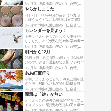
まれ、軽トラで篠栗へ。 縄文八文字
55分、本日の買い出し。アスパラガ
8ヶ月前
博多祇園山笠の『山台苦(山大工)』日記
窯、作陶。 篠栗ランチ、スタミナ混
ス…
やらかしました
ぜ丼。 本日の緑は自家栽培（豆苗）
7日（日）11時44分の昼食（小麦冶：
のものです。 午後4時、ラグビー同級
ごぼう天うどん）。 縄文八文字窯。
生三人で博多駅で呑みました。福高砂
自然乾燥中の作品削りして、四角皿が
漠のグラウンドでラグビーしてたの
8ヶ月前
博多祇園山笠の『山台苦(山大工)』日記
少し膨らんでいたので調整しよったら
は…
カレンダーを見よう！
ヒビが。 素焼き窯出し。 自然乾燥中
キモサベ人生最大のビックリ事件発生
の作品に白化粧土塗りしよったら、ヒ
しました。キモサベ、これからの人生
ビが。 素焼きした作品の白化粧土部
に黄色信号です。 このブログを書い
分の削り調整。 早くに帰ろうと篠
8ヶ月前
博多祇園山笠の『山台苦(山大工)』日記
ている日曜日の前日は当然土曜日です
栗…
明日から12月
が、多くの会社とは違い、栄進建設は
23日（日：勤労感謝の日）午後3時35
休日ではありません。でも、キモサベ
分の早い夕食。孤食やったとかいな？
は出社しませんでした。つまり無断欠
覚えてない。とにかく、柿と生ハムは
勤です。それには後期高齢者特有の経
9ヶ月前
博多祇園山笠の『山台苦(山大工)』日記
最高の組み合わせだ！ 24日（月）午
年劣化…
ああ紅葉狩り
前5時3分の正しい朝食。連休だった。
今朝、よくあることで、冷泉公園を過
解凍中の明太子をかまわず食らう。
ぎた中土居町あたりで会社の鍵を忘れ
午前5時18分の食後のコーヒータイ
たのに気づきました。また筑前亭まで
ム。蜂蜜入れた。脳細胞の新陳代謝…
9ヶ月前
博多祇園山笠の『山台苦(山大工)』日記
引き返しました。・・・・思いやられ
問題は「鍵」が無い
ます。しっかりせないけません。 16
えええっこの過去の栄光的写真はフェ
日（日）午前11時21分、縄文八文字
イスブックに紹介されたもので、かつ
窯。削り。 帰り道。早く帰路に着い
て中洲の女みこし大工してた60代のキ
たのですが、またもやドウダンツツジ
9ヶ月前
博多祇園山笠の『山台苦(山大工)』日記