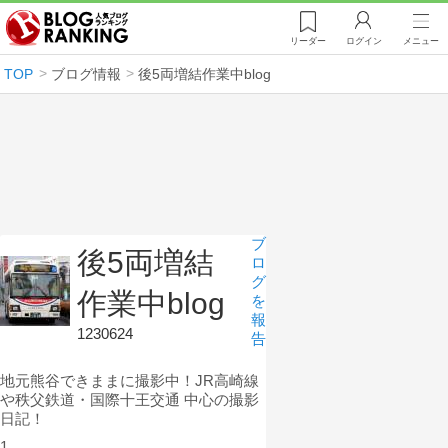
リーダー
ログイン
メニュー
TOP
ブログ情報
後5両増結作業中blog
ブ
後5両増結
ロ
グ
作業中blog
を
報
1230624
告
地元熊谷できままに撮影中！JR高崎線
や秩父鉄道・国際十王交通 中心の撮影
日記！
1