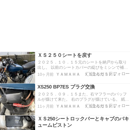
ＸＳ２５０シートを戻す
２０２５．１０．１５元のシートを納戸から取り
出し。 以前のシートカバーの綻びをミシンで補
修。 被せて見る。 ２０２５．１０．１６下のシー
10ヶ月前
ＹＡＭＡＨＡ ＸＳ２５０ＳＰＬ
トから自賠責と車両登録証を移設。 今年の６月に
予備シートの後ろをカットして取り付けていた
XS250 BP7ES プラグ交換
が、前の方はそのままの厚みの為、プニプニして
柔らかすぎ…
２０２５．０９．１５また、右マフラーのバッフ
ルが煤けて来た。 右のプラグが煤けている。 紙や
すりで清掃。予備とする。 バッフルも清掃。 ２０
11ヶ月前
ＹＡＭＡＨＡ ＸＳ２５０ＳＰＬ
２５．０９．１５プラグ交換。前回交換は
2023.08.24 ８８６０８Ｋｍ９４９０４Ｋｍ ６２９
ＸＳ250シートロックバーとキャブのバキ
６ｋｍ使用 ９月１１日に南海部品の近くを通…
ュームピストン