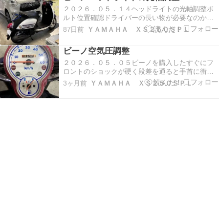
２０２６．０５．１４ヘッドライトの光軸調整ボ
ルト位置確認ドライバーの長い物が必要なのか調
整ネジ位置が見つからない。 ヘッドライトの取り
87日前
ＹＡＭＡＨＡ ＸＳ２５０ＳＰＬ
外し。１０ミリのレンチで手では回らず、スパナ
で回すが黄色い取っ手のみが周り、空回りする。
ビーノ空気圧調整
バイスで挟んで回すことが出来た。 ヘッドライト
後ろの左…
２０２６．０５．０５ビーノを購入したすぐにフ
ロントのショックが硬く段差を通ると手首に衝撃
が有り、フロントのみタイヤの空気を１．５気圧
3ヶ月前
ＹＡＭＡＨＡ ＸＳ２５０ＳＰＬ
まで抜いていた。５ヶ月ぐらいたったので、空気
圧確認。リアは１．５ほどだったので少し補充す
る。 リヤは１．８程にした。 フロントは１．４ぐ
らいで手で…