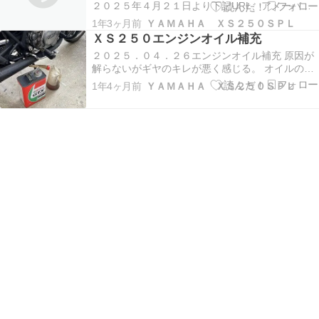
２０２５年４月２１日より下記URL、アメーバＢ
ＬＯＧに移動しました。 https://ameblo.jp/xstds/
1年3ヶ月前
ＹＡＭＡＨＡ ＸＳ２５０ＳＰＬ
https://ameblo.jp/xstds/
ＸＳ２５０エンジンオイル補充
２０２５．０４．２６エンジンオイル補充 原因が
解らないがギヤのキレが悪く感じる。 オイルの覗
き窓が汚れていて解りづらい。 ２００ｃｃ程補充
1年4ヶ月前
ＹＡＭＡＨＡ ＸＳ２５０ＳＰＬ
する。 ハイレベル当たりまでオイルが見えて来
た。 様子見。 ２０２５．０４．３０やはり、エン
ジンオイルが減っていたのか２９日、３０日と通
勤で…