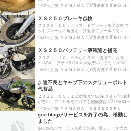
マットがクッション性が悪くなったので交換を考
1年2ヶ月前
ＹＡＭＡＨＡ ＸＳ２５０ＳＰＬ
えた。 『シートのスポンジ代用品』２０１０．０
２．１６重ねて付けていたシートカバーを外して
ＸＳ２５０ブレーキ点検
見るとスポンジがボロボロ。スポンジの厚さが無
く…
２０２５．０５．２５フットブレーキ角度調整 フ
ットブレーキの角度をつけ過ぎてソールの硬くな
った靴ではすべってしまうので、少し角度を戻
1年3ヶ月前
ＹＡＭＡＨＡ ＸＳ２５０ＳＰＬ
す。 フットブレーキ角度調整ボルトを緩める方向
に調整 いい感じになる フットブレーキペダルを緩
ＸＳ２５０バッテリー液確認と補充
めたのでリヤブレーキを効く方向に調整（1ｃｍ程
締め込…
２０２１．１０．０６から３年半使用中。台湾
YUASA ユアサ YB12A-A 開放型バッテリー￥6600
１２Ｎ１２Ａ－４Ａ－１互換品、サイズ(約):
1年3ヶ月前
ＹＡＭＡＨＡ ＸＳ２５０ＳＰＬ
(L)135mm×(W)81mm×(H)161mm ２０２５．０
５．１８しばらく点検していないバッテリー液の
加速不良とキャブ下のスクリューボルト
確認。 液が減り過…
代替品
２０２５．０５．１２病院まで500mの走行で加速
が悪い。アクセルを開けても回転数は３０００程
から上がらない。 右キャブ点検 バキュームピスト
1年3ヶ月前
ＹＡＭＡＨＡ ＸＳ２５０ＳＰＬ
ンが下った位置で張り付き、指が入らない。 ＣＲ
goo blogがサービスを終了の為、移動し
Ｃ－５５６を吹き付ける、以前キャブクリーナー
ました
をここに吹き付けると、その時は良かったがキャ
ブク…
goo blogがサービスを終了の為、過去データ含め