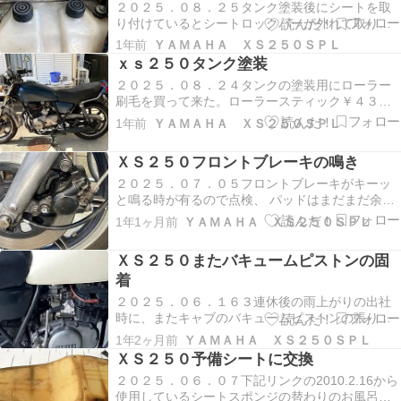
２０２５．０８．２５タンク塗装後にシートを取
り付けているとシートロックバーが外れて取り付
けていたが、何度かシートを取り付けようとする
1年前
ＹＡＭＡＨＡ ＸＳ２５０ＳＰＬ
がロックバーがすぐ外れたりして、固定が出来ず
ｘｓ２５０タンク塗装
ロックバーの向きも解らなくなったので今日は諦
２０２５．０８．２４タンクの塗装用にローラー
めて、納戸の予備シートを確認するとロックバー
刷毛を買って来た。ローラースティック￥４３７
のフックが後ろ…
仕上げ用ローラー刷毛￥５５８ ２０２５．０８．
1年前
ＹＡＭＡＨＡ ＸＳ２５０ＳＰＬ
２５塗装前 ４００番の耐水ペーパーで汚れ落と
し。 ブルーとブラックで調合、シリコンが入って
ＸＳ２５０フロントブレーキの鳴き
いると長持ちするので、屋根瓦の余りのペイント
を混ぜ合…
２０２５．０７．０５フロントブレーキがキーッ
と鳴る時が有るので点検、 パッドはまだまだ余裕
有り。 各部清掃 スピードメーターケーブルにグリ
1年1ヶ月前
ＹＡＭＡＨＡ ＸＳ２５０ＳＰＬ
スアップ。 取り付け ブレーキフルード補充。
2mm程補充。 様子見
ＸＳ２５０またバキュームピストンの固
着
２０２５．０６．１６３連休後の雨上がりの出社
時に、またキャブのバキュームピストンの張り付
きと思える症状が出る。出だしでパワーが無くダ
1年2ヶ月前
ＹＡＭＡＨＡ ＸＳ２５０ＳＰＬ
ッシュが出来ない、６速まで上げても４０ｋｍの
ＸＳ２５０予備シートに交換
速度、片方のバキュームピストンがアイドリング
２０２５．０６．０７下記リンクの2010.2.16から
位置で固着して上がらない感じ、会社まで８ｋｍ
使用しているシートスポンジの替わりのお風呂の
のうち３ｋｍ程…