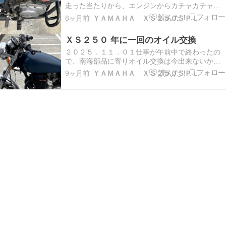
走った当たりから、エンジンからカチャカチャ音
がし始める。約８ｋｍの会社までガチャガチャ音
8ヶ月前
ＹＡＭＡＨＡ ＸＳ２５０ＳＰＬ
は続き、帰りは始めからガチャガチャと鳴り響
く。 タペットを確認。 キックが降りなくなった。
ＸＳ２５０ 年に一回のオイル交換
クランクをスパナで回転させるとキックが降りる
が、また…
２０２５．１１．０１仕事が午前中で終わったの
で、南海部品に寄りオイル交換は今出来ないかと
聞くと今日は予約がいっぱいと言うので、店のネ
9ヶ月前
ＹＡＭＡＨＡ ＸＳ２５０ＳＰＬ
ット部品検索する。ＸＳ２５０のオイルフィルタ
ー互換品が店に有ったのでオイル交換の日までス
トックして貰う。勤務表がまだ確定していないの
で、後日オイル…