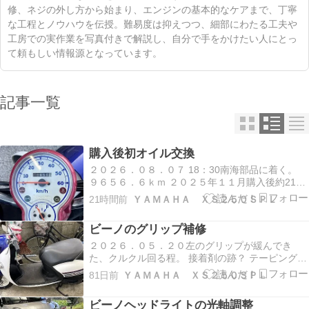
修、ネジの外し方から始まり、エンジンの基本的なケアまで、丁寧
な工程とノウハウを伝授。難易度は抑えつつ、細部にわたる工夫や
工房での実作業を写真付きで解説し、自分で手をかけたい人にとっ
て頼もしい情報源となっています。
記事一覧
購入後初オイル交換
２０２６．０８．０７ 18：30南海部品に着く。
９６５６．６ｋｍ ２０２５年１１月購入後約2100
ｋｍ走行。 今日オイル交換が出来なければ、オイ
21時間前
ＹＡＭＡＨＡ ＸＳ２５０ＳＰＬ
ルを買って帰ろうかと思っていたが、YAMAHAの
一番安いオイルが￥2500近くする。 原付のオイル
ビーノのグリップ補修
交換も予約が必要か聞くと予約は必要…
２０２６．０５．２０左のグリップが緩んでき
た、クルクル回る程。 接着剤の跡？ テーピングす
る。 固定は出来た。
81日前
ＹＡＭＡＨＡ ＸＳ２５０ＳＰＬ
ビーノヘッドライトの光軸調整