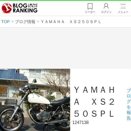
リーダー
ログイン
メニュー
TOP
ブログ情報
ＹＡＭＡＨＡ ＸＳ２５０ＳＰＬ
ＹＡＭＡＨ
ブ
ロ
Ａ ＸＳ２
グ
を
５０ＳＰＬ
報
告
1247138