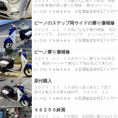
２０２５．１１．２３嫁さんに聞くと昨日、何処
頼んだらクムホのタイヤでＨＳ51 １６５／５５Ｒ
かの駐車場の壁に擦った模様。 耐水ペーパー１０
／１…
００番で磨き後。 マスキング 缶スプレーホワイト
8ヶ月前
ＹＡＭＡＨＡ ＸＳ２５０ＳＰＬ
で塗装開始。塗装が垂れたら、ローラー刷毛で均
して4回ほど塗装する。 パールホワイトを重ね塗
ビーノのステップ両サイドの擦り傷補修
り。 ２０２５．１１．２４朝新聞を取りに行って
車を…
２０２５．１１．１９気になる小傷の補修。 右の
ステップ下。 左のステップ下。 ビニールテープで
マスキングしてローラー刷毛でペイント。 マスキ
8ヶ月前
ＹＡＭＡＨＡ ＸＳ２５０ＳＰＬ
ングテープでなくビニールテープを使用したので
ペイント漏れ有り。 ２０２５．１１．２４ガソリ
ビーノ擦り傷補修
ンスタンドで初給油・ ７５２２ｋｍから７６１３
ｋ…
２０２５．１１．１３左サイドに擦りキズが目立
つ。 耐水ペーパーで擦ると下地が見えて来たので
ペイントする。 水性のホワイトペンキが開かなく
8ヶ月前
ＹＡＭＡＨＡ ＸＳ２５０ＳＰＬ
て、キャスト用の缶スプレーホワイトを使用。 塗
装後、ＸＳ２５０のタンクからガソリンを補充。
原付購入
ホームセンターでスペアキーを作って貰う。￥３
１５ …
２０２５．１１．１０会社へ送り迎えして貰う、
原付を購入する事を検討中。 ２０２５．１１．１
１郡部に有るモーター店にＴＥＬして明日ネット
8ヶ月前
ＹＡＭＡＨＡ ＸＳ２５０ＳＰＬ
で見た原付を見に行く事を伝える。 ＸＳ２５０の
任意保険の更新をしたばかりなので、損保ジャパ
ＸＳ２５０終焉
ンに解約を伝えると解約手続きに自筆署名が必要
と言われ封…
２０２５．１１．０８前日、出社時に家から1ｋｍ