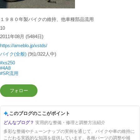
１９８０年製バイクの維持、他車種部品流用
10
2011年08月
(5484日)
https://ameblo.jp/xstds/
バイク(全般)
(9位/322人中)
#xs250
#4A8
#SR流用
このブログのここがポイント
実用的な整備・修理と調整方法紹介
多彩な整備やチューンナップの実例を通じて、バイクや車の維持に
こだわる実践的な知識を提供しています。各種パーツの調整や補