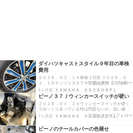
ダイハツキャストスタイル９年目の車検
費用
２０２６．０２．１４車検２日前 ２０２６．０
２．１６ネッツトヨタで９年目の車検 ３０分後こ
れから作業かと思っていたが、この後正面玄関へ
6ヶ月前
ＹＡＭＡＨＡ ＸＳ２５０ＳＰＬ
回される。オイルやフィルター、ブレーキフルー
ビーノ３７Ｊウィンカースイッチが硬い
ド、冷却液の交換等がこんなに早く終わるのが不
２０２６．０１．２４ウィンカースイッチが硬く
安だ。渇水対策中で洗車も省かれたので２０分程
てゆっくり走っている時は問題ないが、追い越し
いつもより早…
時等ここぞと言う時にウィンカースイッチが動か
7ヶ月前
ＹＡＭＡＨＡ ＸＳ２５０ＳＰＬ
ない時が頻繁に有るので点検。 バックミラーを外
して、上下に有るボルトを外せば良さそう。 パカ
ビーノのテールカバーの色褪せ
っと二つに開く。 スイッチの動きが渋いのでＣＲ