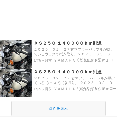
ＸＳ２５０ １４００００ｋｍ到達
２０２５．０２．２７右マフラーバッフルが煤け
ているウェスで拭き取り。２０２５．０３．０９
しばらく前からアクセルケーブルが重く感じてい
1年5ヶ月前
ＹＡＭＡＨＡ ＸＳ２５０ＳＰＬ
た。使用後のエンジンオイルを注油。２０２５．
０３．１２三日ぶりに出社するとアクセルが３倍
ＸＳ２５０ １４００００ｋｍ到達
程軽い感じ。最初のスピードメーターは５９７２
４ｋｍで交換現…
２０２５．０２．２７ 右マフラーバッフルが煤け
ている ウェスで拭き取り。 ２０２５．０３．０９
しばらく前からアクセルケーブルが重く感じてい
1年5ヶ月前
ＹＡＭＡＨＡ ＸＳ２５０ＳＰＬ
た。 使用後のエンジンオイルを注油。 ２０２５．
０３．１２ 三日ぶりに出社するとアクセルが３倍
程軽い感じ。 最初のスピードメーターは５９７…
続きを表示