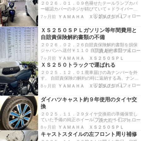
Ｃ５５６…
２０２６．０１．０９色褪せたテールランプカバ
ー確認カバーのネジが錆びていて＋ドライバーが
空回りしていたが、ネジ頭が思ったより大きく,太
7ヶ月前
ＹＡＭＡＨＡ ＸＳ２５０ＳＰＬ
めのドライバーで外せた。後ろからブレーキラン
プ点灯時を見ると眩しいので、取り合えず赤いビ
ＸＳ２５０ＳＰＬガソリン等年間費用と
ニールテープを内側に張り付ける。 帰宅時、尾灯
自賠責保険解約書類の不備
点灯。眩し…
２０２６．０２．２６自賠責保険解約書類を損保
ジャパンへ送付￥１１０ 自賠責 解約書類一式 送
付状 （ネットでダウンロード）自動車損害賠償責
7ヶ月前
ＹＡＭＡＨＡ ＸＳ２５０ＳＰＬ
任保険証明書原本（５年契約で３年経過）自動車
ＸＳ２５０トラックで運ばれる
損害賠償責任保険承認請求書兼返還保険料領収書
２０２５．１２．０１廃車届けの為ナンバーを外
（ネットでダウンロード）廃車が確認できる書類
す。 自賠責保険の解約の時に返納する為、ナンバ
（手元に…
ーから自賠責シールを外し、自賠責の契約書とい
8ヶ月前
ＹＡＭＡＨＡ ＸＳ２５０ＳＰＬ
っしょに保管。昼から陸運事務所にナンバーと届
済み証を持って行き、一時廃車届の手続きをす
ダイハツキャスト約９年使用のタイヤ交
る。ナンバーを廃棄後、廃車届の書類と譲渡証明
換
書を受け取りバ…
２０２５．１１．２９タイヤ交換前の準備保管し
ていた予備の純正ホイール ブルーにペイント。 交
換予定の左フロントのホイール、これも９年前に
8ヶ月前
ＹＡＭＡＨＡ ＸＳ２５０ＳＰＬ
濃紺に塗装していた。 ２０２５．１２．０１１１
キャストスタイルの左フロント周り補修
月２２日に地元のオートバックスに電話で見積を