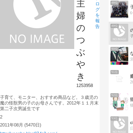
主
48位
ロ
グ
婦
を
報
の
告
49位
つ
50位
ぶ
や
51位
き
1253958
52位
子育て、モニター、おすすめ商品など。３歳児の
魔の怪獣男の子のお母さんです。2012年１１月末
第二子次男誕生です
2
53位
2011年08月
(5470日)