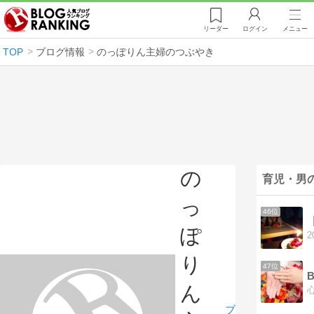
リーダー
ログイン
メニュー
TOP
ブログ情報
のっぽりん主婦のつぶやき
の
育児・男
っ
46位
ぽ
り
47位
ん
ブ