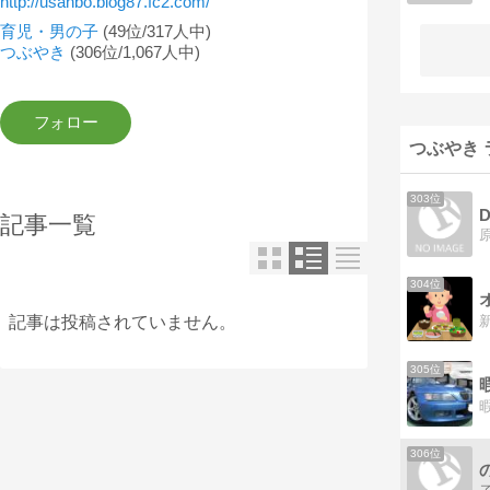
http://usanbo.blog87.fc2.com/
育児・男の子
(49位/317人中)
つぶやき
(306位/1,067人中)
つぶやき 
303位
D
記事一覧
304位
記事は投稿されていません。
305位
306位