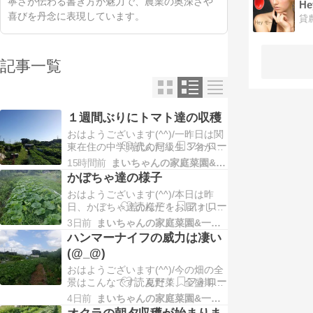
寧さが伝わる書き方が魅力で、農業の奥深さや
H
喜びを丹念に表現しています。
記事一覧
１週間ぶりにトマト達の収穫
おはようございます(^^)/一昨日は関
東在住の中学時代の同級生３名が集
まり日本橋で昼飲みをしました。卒
15時間前
まいちゃんの家庭菜園&一人農業
業後５４年。。。昔話に花が咲き、
かぼちゃ達の様子
楽しいひと時を過ごしました (^.^)そ
おはようございます(^^)/本日は昨
して、昨日は４時３０分に起きて、
日、かぼちゃ達の様子をお届けしま
トマト、オクラ、きゅうり、ゴーヤ
す！！かぼちゃ。。。 種蒔き後８０
を収獲しました！！ところで本日
3日前
まいちゃんの家庭菜園&一人農業
日経過 （種蒔き５/１７）ブラック
は、１週間ぶ…
ハンマーナイフの威力は凄い
のジョー、コリンキー、バターナッ
(@_@)
ツ、そうめん南瓜今のかぼちゃ達の
おはようございます(^^)/今の畑の全
様子はこんなです (^.^)枝豆の培地に
景はこんなです。夏野菜、全盛期で
覆いかぶさったり隣の落花生達にも
す (^.^)ところで本日は、ハンマーナ
迫ってい…
4日前
まいちゃんの家庭菜園&一人農業
イフを使って残渣処理、草刈りをし
オクラの朝夕収穫が始まりま