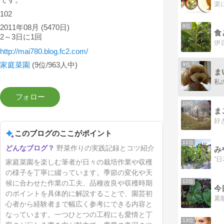
102
8位
2011年08月
(5470日)
2～3日に1回
http://mai780.blog.fc2.com/
家庭菜園
(9位/963人中)
9位
ま
10位
ま
このブログのここがポイント
11位
野菜作りの実践記録とコツ紹介
家庭菜園を楽しむ筆者が日々の栽培作業や収穫
の様子を丁寧に綴っています。季節の変化や天
12位
候に合わせた作業の工夫、品種改良や収穫時期
今
のポイントを具体的に解説することで、園芸初
心者から経験者まで幅広く参考にできる内容と
なっています。一つひとつの工程にも愛情と丁
13位