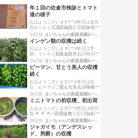
年１回の佐倉市検診とトマト
達の様子
おはようございます(^^)/昨日は直売
所わくわく広場に納品して佐倉市検
診に行ってきました！！。納品はピ
33日前
まいちゃんの家庭菜園&一人農業
ーマン、甘とう美人、ゼブラナス、
インゲン類の収穫は続く
インゲン、サクサク王子ミニトマ
おはようございます(^^)/昨日は早
ト、中玉トマト、ジャガイモ アンデ
朝、インゲン類を直売所わくわく広
スレッド全部で１００袋、２時から
場に納品してお昼から 映画マイケル
調整作業を始めて、やっと間に合い
35日前
まいちゃんの家庭菜園&一人農業
を観に行きました (^^♪マイケルの死
ました！！その後、…
ピーマン、甘とう美人の収穫
には、不可解な面もあり、児童虐待
続く
疑惑があるなどスッキリしない面も
おはようございます(^^)/本日は先
ありますが、この映画では父親との
日、ピーマン、甘とう美人の収穫が
確執とマイケルの持つ才能がクロー
続いている様子をお届けします！！
ズアップさ…
36日前
まいちゃんの家庭菜園&一人農業
収穫物はこんな～～左が甘とう美
ミニトマトの初収穫、初出荷
人、右側がピーマンです (^.^)調整作
おはようございます(^^)/昨日は終日
業をして、直売所わくわく広場へ納
雨 ☔ ☔ ☔一昨日収穫したつるあり
品しました。そして、甘とう美人と
インゲンとつるなしインゲン（サク
ジャコの炒め物。。。お酒のつまみ
38日前
まいちゃんの家庭菜園&一人農業
サク王子）調整作業をして２７
に最高です (…
ジャガイモ（アンデスレッ
袋。。。昨朝は直売所わくわく広場
ド、男爵）の収穫
に納品して、その後、休農日にして