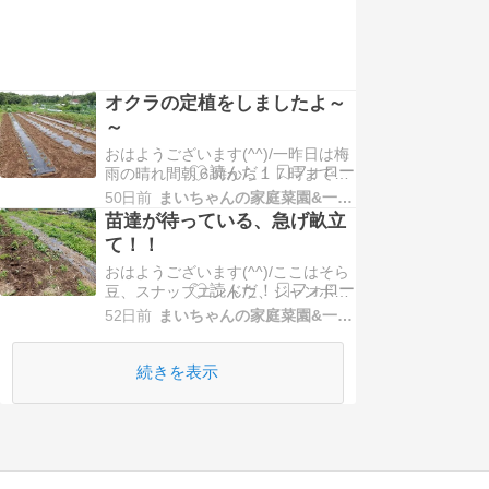
オクラの定植をしましたよ～
～
おはようございます(^^)/一昨日は梅
雨の晴れ間朝６時から１７時まで頑
張りましたヨ (^.^)そして、先日畝立
50日前
まいちゃんの家庭菜園&一人農業
てしたところに、色々定植しました
苗達が待っている、急げ畝立
よ～オクラ、ローゼル、モロヘイ
て！！
ヤ、金時草、キュウリ本日は、オク
おはようございます(^^)/ここはそら
ラの定植の様子をお届けします！！
豆、スナップエンドウ、ジャンボニ
オクラ。。。種蒔き後２２日経過
ンニクを撤収した跡地です。まず、
（種蒔き５/…
52日前
まいちゃんの家庭菜園&一人農業
マルチを剥がして、草刈り機で除草
しました。刈った草を処理して、ス
ッキリしました (^.^)そして、耕
続きを表示
運！！最期にマルチャーを使って２
０ｍの畝を４本畝立てを行いまし
た。これで、育苗…