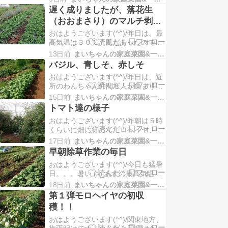
ニトマトの収穫をして、あとは除
遅く成りましたが、落花生
草。。。鍬を片手に頑張りましたよ
（おおまさり）のマルチ剥が
(^.^)ピーマン、甘とう美人、鷹の爪
しをしました！！
おはようございます(^^)/昨日は、最
の畝間を除草しました！！夕方は収
高気温は３０℃、風もあったので過
穫。。。甘とう美人、ピーマン、モ
ごしやすい一日でした。そこで、意
ロヘイヤ等な…
13日前
まいちゃんの家庭菜園&一人農業
を決して朝５時から延び延びになっ
バジル、青しそ、赤しそ
ていた落花生（おおまさり）のマル
おはようございます(^^)/昨日は、近
チ剥がしをしました！！おおまさ
所のわんちゃん仲間８人が集まり暑
り。。。 種まき後７７日経過 （種
気払いを行いました！！当然、わん
蒔き５/１２）おおまさりネオ。。。
15日前
まいちゃんの家庭菜園&一人農業
ちゃんはみんなお家でお留守番です
種まき後５９日…
トマト達の様子
が、飼い主さんは大いに盛り上がり
おはようございます(^^)/昨朝は５時
ました (^.^)わんちゃんのおかげで、
くらいに畑に行ってモロヘイヤ、き
こんな楽しい繋がりが出来て、とて
ゅうり、トマトの収穫をして、草取
も嬉しいです (o‘∀‘o)*:◦♪ところ…
17日前
まいちゃんの家庭菜園&一人農業
りをしようと思ったのですが、収獲
早朝除草作業の毎日
だけで暑さに負けて撤収してしまい
おはようございます(^^)/今日も猛暑
ました！！根性なしです (^-^;今日か
日。。。暑い (>_あすの最高気温予
ら少し気温も下がるみたいだから頑
想は３７℃日中の畑作業は無理です
張ろうと思います (^.^)ところで本日
18日前
まいちゃんの家庭菜園&一人農業
ね～最近のルーティンは早朝に草取
は…
第１弾モロヘイヤの初収
り等の農作業それとビニールハウス
穫！！
内は暑くて朝しか入れないので、ト
おはようございます(^^)/関東地方、
マトの収穫。そして、夕方５時くら