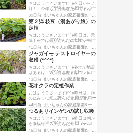
おはようございます(^^)/今日から７
その足でサウナにGOしました ^^;疲
月！！今年も半分過ぎたのですね。
れた体にサウナは最高！！そして、
時の過ぎるのは早い (:_;)ところで、
そのあとのビ…
39日前
まいちゃんの家庭菜園&一人農業
昨日は梅雨の晴れ間まだ、残ってい
第２弾 枝豆（湯あがり娘）の
たアンデスレッドと男爵を収獲する
定植
ことにしました (^.^)ジャガイ
おはようございます(^^)/昨日は、天
モ。。。 植付後１１０日経過 （植
気予報では曇りだったのですが午前
付３/１３）畝の両側から草が迫って
中は雨が降ったり止んだりのお天気
いま…
41日前
まいちゃんの家庭菜園&一人農業
午後になり雨がやみ、お日様が顔を
ジャガイモ デストロイヤーの
出してきたので畑にご出勤しました
収穫 (*^^*)
(^.^)本日は昨日、第２弾 枝豆（湯あ
おはようございます(^^)/各地で地震
がり娘）の定植をした様子をお届け
はあるは、W台風は来るはで、多く
します！！湯あがり娘は茶豆特有の
の被害が出ているようですが、被害
甘みと芳…
43日前
まいちゃんの家庭菜園&一人農業
に遭われた方には、心からお見舞い
花オクラの定植作業
申し上げます m(__)m私の地域はこ
おはようございます(^^)/昨日は、雨
れといった被害も無く良かったで
の止みまに畑に行って台風の備えを
す。ところで本日は先日、ジャガイ
行いました。ビニールハウスの点検
モ デストロイヤーの収穫の様子をお
44日前
まいちゃんの家庭菜園&一人農業
とピーマン、甘とう美人の支柱をし
届けします！…
つるありインゲンの試し収穫
っかりと止めてきました。今回の台
おはようございます(^^)/昨日は朝か
風は雨台風のようですが、備えあれ
ら雨模様☔スティックセニョールと
ば患いなしです (^.^)ところで本日
春菊を直売所わくわく広場へ納品し
は、先日花オクラの定植作業の様子
45日前
まいちゃんの家庭菜園&一人農業