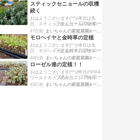
て、後は休農日にして、サウナに
をお届けしま…
スティックセニョールの収穫
GOしました！！久しぶりのサウ
続く
ナ。。。 すっかり整いました (*^^*)
おはようございます(^^)/本日は先
帰りには最近お気に入りのヤオコー
日、スティックセニョールの収穫が
のお弁当を買って一人で昼飲みをし
続いている様子をお届けします！！
ました！！夕…
47日前
まいちゃんの家庭菜園&一人農業
スティックセニョール。。。種蒔き
モロヘイヤと金時草の定植
後１０３日経過 （種蒔き３/９）ス
おはようございます(^^)/本日は先
ティックセニョールは、ブロッコリ
日、モロヘイヤと金時草の定植をし
ーとカイランを交配した茎を食べる
た様子をお届けします！！モロヘイ
ブロッコリーで、茎は柔らかく甘み
48日前
まいちゃんの家庭菜園&一人農業
ヤ。。。種蒔き後３４日経過 （種蒔
があり、アスパラの…
ローゼル達の定植！！
き５/１７）モロヘイヤは、栄養価が
おはようございます(^^)/昨日のFIFA
非常に高い緑黄色野菜で、特に夏に
ワールドカップのチュニジア戦日本
旬を迎えます。刻むと独特の粘りが
代表の快勝、よくやった (^.^)そし
出るのが特徴で、スープや様々なお
49日前
まいちゃんの家庭菜園&一人農業
て、私は勝利を確認後、東京国際フ
料理で活躍します…
ォーラムへ押尾コータローのコンサ
ートです！！アコースティックギタ
ー１本で圧巻の演奏でした (^^♪とこ
ろで、本日は先日、ローゼル達の定
植…