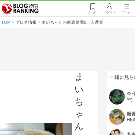
リーダー
ログイン
メニュー
TOP
ブログ情報
まいちゃんの家庭菜園&一人農業
ま
一緒に見ら
い
今日
ち
^*)
ゃ
糖
Hb
ん
名