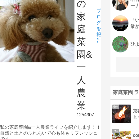
の
ー
ブ
家
ロ
「
グ
業
庭
を
報
菜
告
ひ
園&
一
人
農
家庭菜園 
業
6位
京
1254307
私の家庭菜園&一人農業ライフを紹介します！！
7位
自然と土とのふれあいで心も体もリフレッシュ
c
です。