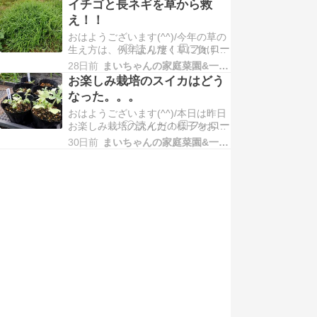
後１１５…
イチゴと長ネギを草から救
イヤの摘芯作業の様子をお届けしま
え！！
す！！モロヘイヤ。。。種蒔き後５
おはようございます(^^)/今年の草の
７日経過 （種蒔き４/２４）今の様
生え方は、例年より凄く草に負けっ
子はこんなです。もう随分伸びてい
ぱなしの今日この頃です (^-^;ところ
るので、摘芯を行…
28日前
まいちゃんの家庭菜園&一人農業
で本日は昨日、イチゴと長ネギを草
お楽しみ栽培のスイカはどう
から救った様子をお届けします！！
なった。。。
イチゴ。。。 苗植付後２６７日経過
おはようございます(^^)/本日は昨日
（植付１０/１９）今年のイチゴは管
お楽しみ栽培のスイカの様子をお届
理不十分で収穫もイマイチで今はこ
けします！！小玉スイカ。。。 種蒔
んな…
30日前
まいちゃんの家庭菜園&一人農業
き後４２日経過 （種蒔き５/３０）
ブラックボンバー、紅小粋遅めのス
イカを狙って種蒔きをしたスイカで
すが、大きくなりません (>_どうに
か使えそうなのは、ブラックボンバ
ー１株のみ…