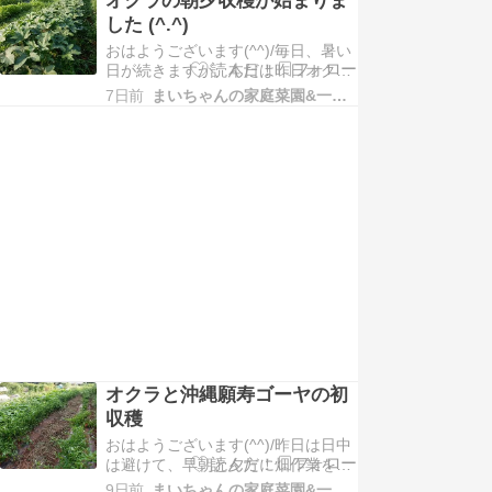
た様子をお届けします！！ハンマー
した (^.^)
ナイフ。。。隣接する農家の方から
おはようございます(^^)/毎日、暑い
お借りしました！！ハンマーナイフ
日が続きますが、本日は昨日オクラ
は、草を“叩き砕きながら”刈るタイ
の朝夕収穫が始まった様子をお届け
プの高性…
7日前
まいちゃんの家庭菜園&一人農業
します！！オクラ。。。 種まき後６
３日経過 （種蒔き５/２９）五角オ
クラ（大奥）、丸オクラ（島の
唄）、ダビデの星今の様子はこんな
です。オクラは大きくなると硬くな
って、食べられませ…
オクラと沖縄願寿ゴーヤの初
収穫
おはようございます(^^)/昨日は日中
は避けて、早朝と夕方に畑作業をし
ました！！早朝は涼しいうちに、ミ
9日前
まいちゃんの家庭菜園&一人農業