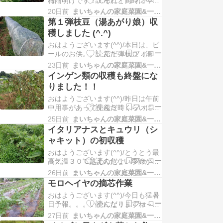
梅雨明けです！！それと同時に今後
いから、ピーマン、甘とう美人、ナ
猛暑日の連続です "(-""-)"昨日の１
ス、モロヘイヤ…
20日前
まいちゃんの家庭菜園&一人農業
７：００の気温予報は３１℃！！休
第１弾枝豆（湯あがり娘）収
日でもあるし、命の危険を感じて、
穫しました (^.^)
夕方にかけての農作業は中止にしま
おはようございます(^^)/本日は、ビ
した。明日は直売所の納品は無いの
ールのお供。。。第１弾枝豆（湯あ
で、朝４：３０ぐらいから農作業を
がり娘）を収獲をした様子をお届け
すること…
23日前
まいちゃんの家庭菜園&一人農業
します！！枝豆（湯あがり
インゲン類の収穫も終盤にな
娘）。。。 種まき後８４日経過
りました！！
（種蒔き４/２４）湯あがり娘は茶豆
おはようございます(^^)/昨日は午前
特有の甘みと芳香のある食味抜群の
中用事があって午後３時くらいに畑
枝豆で、とても美味しいです (^.^)カ
に行きましたが暑い！！これからこ
メムシ対策で定植…
25日前
まいちゃんの家庭菜園&一人農業
んな日が毎日続くかと思うと嫌にな
イタリアナスとキュウリ（シ
りますね～～猛暑と草との闘いで
ャキット）の初収穫
す！！ところで本日は、インゲン類
おはようございます(^^)/とうとう最
の収穫も終盤になった様子をお届け
高気温３０℃越えの危ない季節がや
します！！インゲン類。。。 種まき
ってきましたね～～皆さんも万全の
後８５日経過 （種…
26日前
まいちゃんの家庭菜園&一人農業
熱中症対策を行い楽しい菜園生活を
モロヘイヤの摘芯作業
楽しみましょうね (^.^)ところで本日
おはようございます(^^)/今日も猛暑
は、イタリアナスとキュウリ（シャ
日予報。。。いやになりますね～～
キット）の初収穫の様子をお届けし
これからは日中を避けて朝夕の作業
ます！！イタリアナス。。。 種蒔き
27日前
まいちゃんの家庭菜園&一人農業
になりますね～本日は昨日、モロヘ