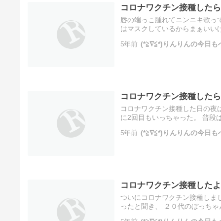
コロナワクチン接種したら
唇の端っこ腫れてニンニキ歌って
はマスクしているからまぁいいけ
曜日。 まぶたの腫れがややひい
5年前
(*≧∇≦*)りんりんの今日
コロナワクチン接種したら
コロナワクチン接種した日の夜
に2回目もいっちゃった。 普段
キソる。 次の日、朝起きるとま
5年前
(*≧∇≦*)りんりんの今日
コロナワクチン接種したよ
ついにコロナワクチン接種しま
ったと聞き、 ２０代のぼっちゃ
たので果たしてσ(￣ω￣)はど