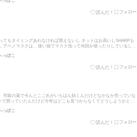
もへっぽこ
ってもタイミングあわなければ買えないし ネットはお高いしSHARPも
 アベノマスクは... 使い捨てマスク洗って何回か使ったりしているし在
たしていつ普通に買えるようになるのかナゾだし...…
もへっぽこ
。 市販の薬で今んとここれがいちばん効くんだけどなかなか売っていな
nとかで買っていたんだけど今年はどこも見つからなくてどうしようかと思
パーの薬売り場で発見！それもお安くなっているー 使用期限が…
もへっぽこ