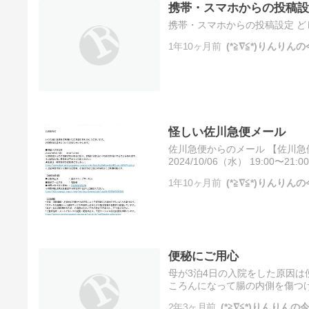
携帯・スマホからの投稿設
携帯・スマホからの投稿設定 ど
1年10ヶ月前
(*≧∇≦*)りんり
怪しい佐川急便メール
佐川急便からのメール 【佐川急
2024/10/06（水） 19:00〜2
service.sagawa-exp.co.jp@he
1年10ヶ月前
(*≧∇≦*)りんり
便秘にご用心
母が3泊4日の入院をした原因
ころんになって腸の内側を傷つ
医者さんに行って出血した旨を
2年3ヶ月前
(*≧∇≦*)りんりん