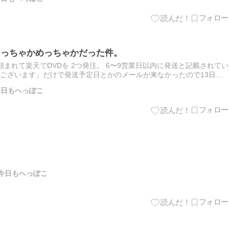
しっちゃかめっちゃかだった件。
まれて楽天でDVDを 2つ発注。 6〜9営業日以内に発送と記載されてい
ございます」だけで発送予定日とかのメールが来なかったので13日に
 ご注文の商品はご注文確定から6-9日以内「休業日除…
の今日もへっぽこ
んの今日もへっぽこ