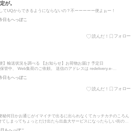
定が。
してUQからできるようにならないの？不ーーーーー便よぉー！
んの今日もへっぽこ
便】輸送状況を調べる 【お知らせ】お荷物お届け 予定日
1:00保管中、 Web集荷のご依頼。 送信のアドレスは redelivery.e-
weiyuan…
んの今日もへっぽこ
は便秘何日かお通じがイマイチで出るに出られなくてカッチカチのころん
けてしまってちょっとだけ出たら出血大サービスになったらしい街のお
伝え見てもらったら痔ではない痔ではないとゆーことはどこから出血
の今日もへっぽこ