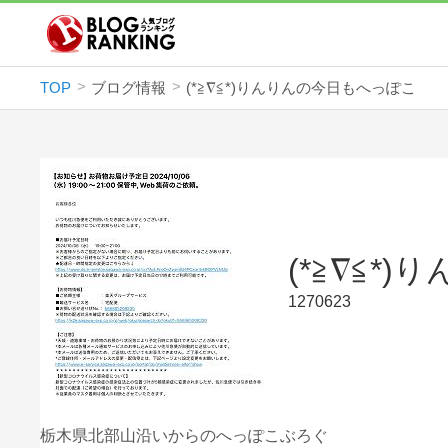
TOP
ブログ情報
(*≧∇≦*)りんりんの今日もへっぽこ
(*≧∇≦*
1270623
栃木県北部山沿いからのへっぽこぶろぐ