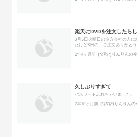
し…
楽天にDVDを注文したら
3月5日火曜日の夕方会社の人に頼
たけど6日の「ご注文ありがとう
発送予定日を問い合わせてみたら
2年4ヶ月前
(*≧∇≦*)りんりん
久しぶりすぎて
パスワード忘れちゃいました。
2年10ヶ月前
(*≧∇≦*)りんり