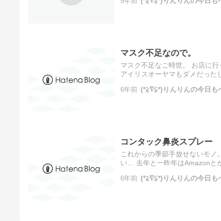
5年前
(*≧∇≦*)りんりんの今日
マスク不足なので。
マスク不足なご時世。 お店に行
アイリスオーヤマもダメだったし
庫もまだ少しあるけど この先果
6年前
(*≧∇≦*)りんりんの今日
コンタック鼻炎スプレー
これからの季節手放せないモノ
い… 去年と一昨年はAmazo
っていたらあまり行かないスー
6年前
(*≧∇≦*)りんりんの今日