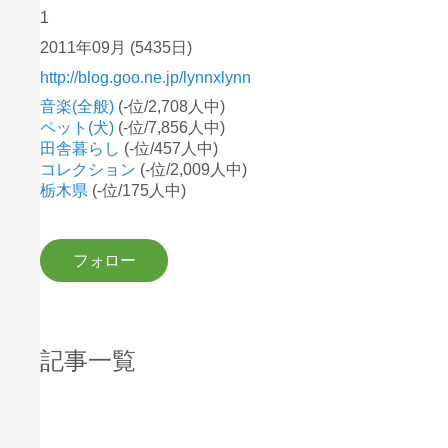
1
2011年09月
(5435日)
http://blog.goo.ne.jp/lynnxlynn
音楽(全般)
(-位/2,708人中)
ペット(犬)
(-位/7,856人中)
田舎暮らし
(-位/457人中)
コレクション
(-位/2,009人中)
栃木県
(-位/175人中)
記事一覧