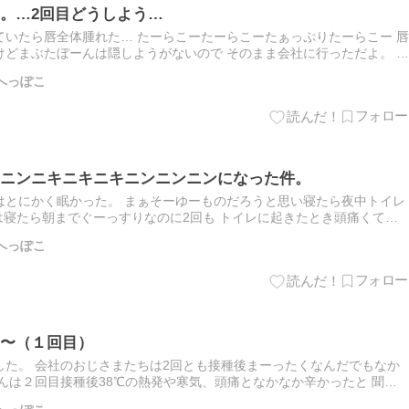
。…2回目どうしよう…
いたら唇全体腫れた… たーらこーたーらこーたぁっぷりたーらこー 唇
どまぶたぼーんは隠しようがないので そのまま会社に行っただよ。 水
てきたので治りつつあるのかなーと。 まぶた触るとふにゃふ…
もへっぽこ
ニンニキニキニキニンニンニンになった件。
はとにかく眠かった。 まぁそーゆーものだろうと思い寝たら夜中トイレ
は寝たら朝までぐーっすりなのに2回も トイレに起きたとき頭痛くてロ
ぶたぼーんと腫れてて目のフチがヒリヒリ痛い。 …合わない化…
もへっぽこ
〜（１回目）
した。 会社のおじさまたちは2回とも接種後まーったくなんだでもなか
んは２回目接種後38℃の熱発や寒気、頭痛となかなか辛かったと 聞い
うなのだろうと… もうおばちゃんだし何ともないかもー♪でも…