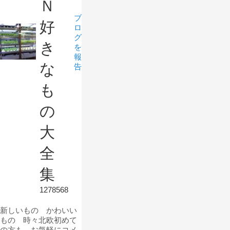
Ｎ
ブ
好
ロ
グ
き
を
報
な
告
も
の
大
全
集
1278568
新しいもの かわいい
もの 時々北欧初めて
の方も お気軽にコメ