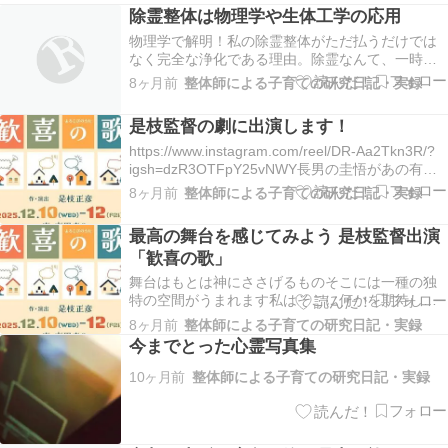
除霊整体は物理学や生体工学の応用
​​​物理学で解明！私の除霊整体がただ払うだけでは
なく完全な浄化である理由。除霊なんて、一時的
にその場から追い払うだけでしょ？そんな心ない
8ヶ月前
整体師による子育ての研究日記・実録
誤解を受けることがありますが、私の除霊整体は
物理学の法則に基づ...
是枝監督の劇に出演します！
https://www.instagram.com/reel/DR-Aa2Tkn3R/?
igsh=dzR3OTFpY25vNWY長男の圭悟があの有名
な是枝監督の劇に出演しますついに明日になりま
8ヶ月前
整体師による子育ての研究日記・実録
したか、役者枠からまだ当日券とれる可能性あり
ます！満席でしたらすみま...
最高の舞台を感じてみよう 是枝監督出演
「歓喜の歌」
舞台はもとは神にささげるものそこには一種の独
特の空間がうまれます私はそこに何かを期待しま
す脚本だけでなく役者におりてくる何かがうみだ
8ヶ月前
整体師による子育ての研究日記・実録
す空間舞台を観る時、私はいつも「その空間でし
今までとった心霊写真集
か起きない何か」を期...
10ヶ月前
整体師による子育ての研究日記・実録