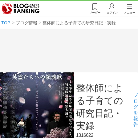
リーダー
ログイン
メニュー
TOP
ブログ情報
整体師による子育ての研究日記・実録
整体師によ
ブ
る子育ての
ロ
グ
研究日記・
を
報
実録
告
1316622