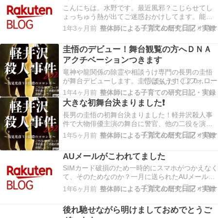
こんにちは。水野です。最近風邪？こじらせてし
ょっちゅう熱が出てご迷惑おかけしてます。能力
つかうとガク❗と体力とミネラルなくなるのでウイ
1年3ヶ月前
整体師による子育ての研究日記・実録
ルス狙われるのかな…😱何回かあったことなので
すが、前世に原爆の被...
圭悟のデビュー！舞台観覧の方へＤＮＡ
アクチベーションつきます
​​​​竜神や龍関係の除霊や相談うけ専門の長男の圭悟
が舞台デビューします。圭悟はもうすぐ２０，こ
ちら才色健美整体でも個人デビュー予定です。そ
1年4ヶ月前
整体師による子育ての研究日記・実録
れもかねて、舞台きてくれた方限定で龍のパワー
大きな初舞台決まりました❗
もかねそろえた、...
長男の圭悟の初舞台決まりました！軽井沢殺人事
件で大物俳優主演の舞台に警官、他の二役を演じ
ます！ポスターにも写真も入り3月は稽古づくしで
1年5ヶ月前
整体師による子育ての研究日記・実録
す。皆様チケット購入はこちらから
↓https://ticket.corich.asia/appl...
AUメールがこわれてました
SIMカード破損のため一時的にスマホがつかえなく
て、そのためなのか？一月に送られたAUメールが
今になって届く事態おきてました一応返してます
1年6ヶ月前
整体師による子育ての研究日記・実録
が届いてないかたご連絡くださいませしかも同じ
ものが７件とどいたり...
後れ馳せながら明けましておめでとうご