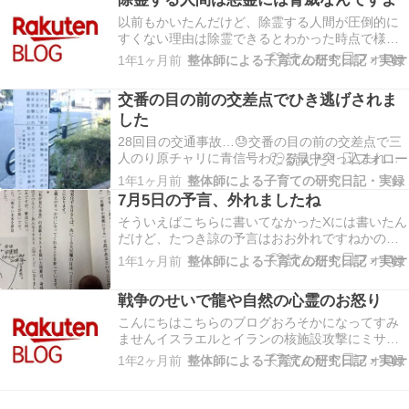
ります。あ、でもこら...
以前もかいたんだけど、除霊する人間が圧倒的に
すくない理由は除霊できるとわかった時点で様々
な悪霊集団に狙われます​
1年1ヶ月前
整体師による子育ての研究日記・実録
https://plaza.rakuten.co.jp/happylife2013yet/diary
当たり前ですけどだま...
交番の目の前の交差点でひき逃げされま
した
28回目の交通事故…😓交番の目の前の交差点で三
人のり原チャリに青信号わたる最中突っ込まれま
した。ブレーキも掛けず避けもせず真横から未だ
1年1ヶ月前
整体師による子育ての研究日記・実録
逃走中です。一番後ろはノーヘルなので顔みてま
7月5日の予言、外れましたね
すがぶつけておいて、に...
そういえばこちらに書いてなかったXには書いたん
だけど、たつき諒の予言はおお外れですねかの者
は地震ではなく津波が震災の3倍の高さがくる災害
1年1ヶ月前
整体師による子育ての研究日記・実録
といってましたが、科学的にはありえないです。
100メートル級の波が...
戦争のせいで龍や自然の心霊のお怒り
こんにちはこちらのブログおろそかになってすみ
ませんイスラエルとイランの核施設攻撃にミサイ
ルバンバンうちこみやがってアホか！！と言う事
1年2ヶ月前
整体師による子育ての研究日記・実録
態がおきてますが、本当にこれやばい核施設攻撃
なんかしたら放射能...