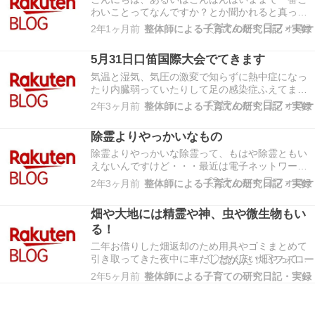
わいことってなんですか？とか聞かれると真っ先
にママ友からの孤立！と答えますこれ怖くない人
2年1ヶ月前
整体師による子育ての研究日記・実録
いないと思うけど。。。本当に怖いのは生きてる
人間の悪意ですねその...
5月31日口笛国際大会でてきます
気温と湿気、気圧の激変で知らずに熱中症になっ
たり内臓弱っていたりして足の感染症ふえてま
す。霊より警戒しましょう。おかしいと思ったら
2年3ヶ月前
整体師による子育ての研究日記・実録
除霊、より水、黒砂糖、塩を接種しましょう明日
になりますが、口笛国際...
除霊よりやっかいなもの
除霊よりやっかいな除霊って、もはや除霊ともい
えないんですけど・・・最近は電子ネットワーク
のせいか呪詛も多くなってきました電子ネットワ
2年3ヶ月前
整体師による子育ての研究日記・実録
ークにのってとびやすくなってるんでしょうねー
でも呪いってやっぱり...
畑や大地には精霊や神、虫や微生物もい
る！
二年お借りした畑返却のため用具やゴミまとめて
引き取ってきた夜中に車だしたが広い畑やって楽
しかったし勉強にもなった今回驚いたのは無農薬
2年5ヶ月前
整体師による子育ての研究日記・実録
といっても除草剤は別らしい薬使ってでも雑草生
やすなということらし...