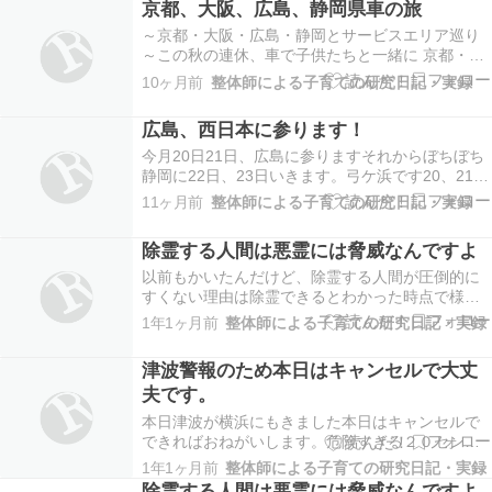
京都、大阪、広島、静岡県車の旅
～京都・大阪・広島・静岡とサービスエリア巡り
～この秋の連休、車で子供たちと一緒に 京都・大
阪・広島・静岡 を巡りながら、現地で整体をして
10ヶ月前
整体師による子育ての研究日記・実録
きました。ご縁をいただいた皆さま、本当にあり
がとうございました...
広島、西日本に参ります！
今月20日21日、広島に参りますそれからぼちぼち
静岡に22日、23日いきます。弓ケ浜です20、21日
に広島、21から22日、決めてないので京都、大
11ヶ月前
整体師による子育ての研究日記・実録
阪、出雲大社などで整体やアロマ、除霊整体や家
の浄化受けたいかたいら...
除霊する人間は悪霊には脅威なんですよ
以前もかいたんだけど、除霊する人間が圧倒的に
すくない理由は除霊できるとわかった時点で様々
な悪霊集団に狙われます​
1年1ヶ月前
整体師による子育ての研究日記・実録
https://plaza.rakuten.co.jp/happylife2013yet/diary
当たり前ですけどだま...
津波警報のため本日はキャンセルで大丈
夫です。
本日津波が横浜にもきました本日はキャンセルで
できればおねがいします。危険すぎる２０センチ
でもどう動くかわからないし、１０時間たっても
1年1ヶ月前
整体師による子育ての研究日記・実録
くることもありますので、ねんのための安全策と
除霊する人間は悪霊には脅威なんですよ