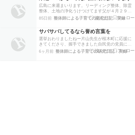
HPですブログはこちら...
​広島に来週まいります。リーディング整体、除霊
整体、土地の浄化うけつけてます父が４月２９日
なくなり、５月２日告別式でした５月２日はうち
85日前
整体師による子育ての研究日記・実録
にいる幽霊Hの命日ですよね。いろいろ私には思い
入れのある日ですい...
サバサバしてるなら誉め言葉を
選挙おわりましたねー片山先生が桜木町に応援に
きてくださり、握手できました自民党の党員に今
回片山先生経由ではいりました。理由は他の党の
6ヶ月前
整体師による子育ての研究日記・実録
悪口いわないからとご飯のこさないから。意外に
シンプルかもしれませ...