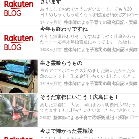
ざいます
あけましておめでとうございます！、てもう20
日！めちゃくちゃ遅くなりました元旦からインフ
ルエンザ、12月はコロナとマイコプラズマのコラ
1年7ヶ月前
整体師による子育ての研究日記・実録
ボでめちゃくちゃ大変でした年末年始まわりも行
今年も終わりですね
けてない！早くいかない...
今年も無事終わりそうですねようやく仕事終わっ
たー！一応年末年始普通にやってます！池袋も正
月まいりますので除霊整体もよろしく？でも近々
1年8ヶ月前
整体師による子育ての研究日記・実録
寒波と地震来そうで怖い蓄えや避難グッズとか用
意しておきましょう！...
生き霊喰らうもの
最近アクアポニックス始めました飼いたかった金
魚のコメット、朱文金飼っちゃいました。あと水
槽きれいにしてくれるドジョウもその上で野菜育
1年9ヶ月前
整体師による子育ての研究日記・実録
てる魚とのコラボ水耕栽培！最近生き霊飛ばされ
たり飛んでしまうケー...
そうだ京都にいこう！広島にも！
あした京都に、大阪、岡山まわり明後日広島行っ
てきます！もし頼みたい方いましたらご連絡くだ
さいまだあきあります京都は色な仏閣や不思議な
2年前
整体師による子育ての研究日記・実録
こと起きますよね！今度はどんな事起こるかな
ー？以前は縁切りの能力...
今まで怖かった霊相談
こんにちは、あるいはこんばんはいままで一番こ