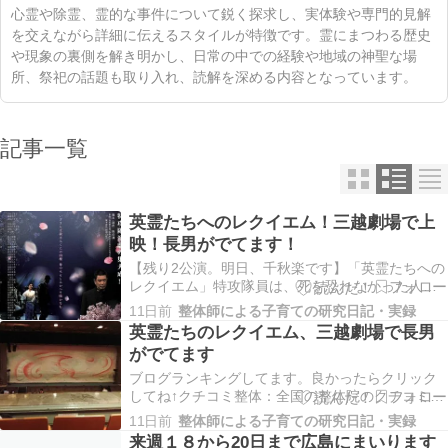
心霊や除霊、霊的な事件について鋭く探求し、実体験や専門的見解
を交えながら詳細に伝えるスタイルが特徴です。霊にまつわる歴史
や現象の裏側を解き明かし、日常の中での経験や地域の神聖な場
所、祭祀の話題も取り入れ、読解を深める内容となっています。
記事一覧
英霊たちへのレクイエム！三越劇場で上
映！長男がでてます！
【残り2公演。明日、千秋楽です】「英霊たちへの
レクイエム」特攻隊員は、死を恐れなかった人た
ちではありません。生きたかった。 家族に会いた
11日前
整体師による子育ての研究日記・実録
かった。 恋人と未来を歩みたかった。それでも、
英霊たちのレクイエム、三越劇場で長男
大切な人を守りたい...
がでてます
ブログランキングしてます。良かったらクリック
してね↑クチコミ整体：全国の整体院のクチコミサ
イトにほんブログ村ブログ村に登録してます。ぽ
11日前
整体師による子育ての研究日記・実録
ちっとおねがいします。才色健美アロマ整体院の
来週１８から20日まで広島にまいります