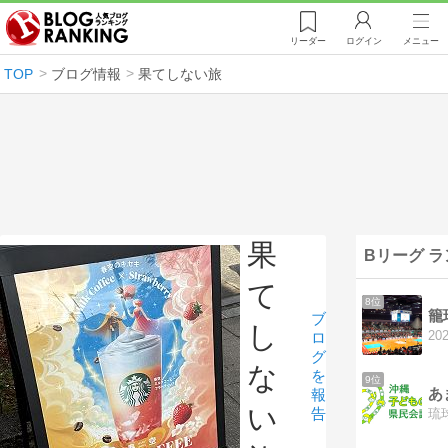
リーダー
ログイン
メニュー
TOP
ブログ情報
果てしない旅
果
Bリーグ 
て
8位
ブ
し
ロ
グ
な
を
9位
あ
報
い
告
琉