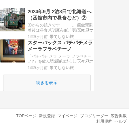
2024年9月 2泊3日で北海道へ
（函館市内で昼食など）②
①からの続きです・・・。 函館駅到
着後は昼食とデザート、更にお土産
を購入するために函館市電での移動
1年9ヶ月前
果てしない旅
でした。 先ずは昼食を食べに向った
スターバックス パチパチメラ
のはJR函館駅前の「キラリス函館」
メーラフラペチーノ
地下1階に在る「回転寿司 根室花ま
「パチパチ メラ メーラ フラペチー
る キラリス函館店」です。 （駅前
ノ?」を飲んでみました。 「メラ メ
交差点で信号待ち中に函館バスを１
ーラ フラペチーノ?」に、上記写真
枚） （JR…
1年9ヶ月前
果てしない旅
のパチパチ弾けるキャンディ「パチ
パチ トリック \110」を自分でトッ
ピングして飲むかたちです。パチパ
続きを表示
チトリックの色は赤・青・オレンジ
の3色展開となっています。外から
は見え…
TOPページ
新規登録
マイページ
ブログリーダー
広告掲載
利用規約
ヘルプ