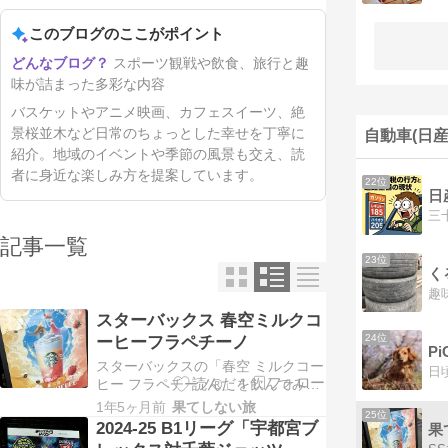
このブログのここがポイント
スポーツ観戦や飲食、旅行と趣
味が詰まった多彩な内容
バスケットやアニメ映画、カフェスイーツ、絶
景桜並木など日常のちょっとした幸せを丁寧に
自動車(日産
紹介。地域のイベントや季節の風景も交え、読
者に身近な楽しみ方を提案しています。
22位
日
記事一覧
23位
く
スターバックス 春空ミルクコ
24位
ーヒーフラペチーノ
P
スターバックスの「春空 ミルクコー
ヒー フラペチーノ®」を飲んでみま
した。春空をイメージしたふわふわ
1年5ヶ月前
果てしない旅
25位
ミルクムースと、ぷるんとした食感
2024-25 B1リーグ「宇都宮ブ
果
でミルキーな風味のプリンが織りな