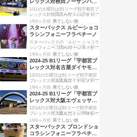
レックス対秋田ノーザンハピ
までチョコレート尽くしのフラペチ
ネッツ」戦を観戦に
1/11の土曜日はB1リーグ戦宇都宮ブ
ーノ®...
レックス対秋田ノーザンハピネッツ
戦を観戦してきました。（会場はブ
1年6ヶ月前
果てしない旅
レックスアリーナ宇都宮）当日の観
スターバックス ルビーショコ
戦席は1Fエンド指定席Bブロック
ラシンフォニーフラペチーノ
で、ファンクラブ先行購入￥6,000
スターバックスの「ルビー ショコラ
円の座席...
シンフォニー フラペチーノ®」を飲
んでみました。とろっ、ザクっ、ふ
1年6ヶ月前
果てしない旅
わっ。チョコレートの3つの重なり
2024-25 B1リーグ「宇都宮ブ
合う食感が楽しめる、上から下まで
レックス対名古屋ダイヤモン
チョコレート尽くしのフラペチーノ
ドドルフィンズ」戦を観戦に
12/21の土曜日はB1リーグ戦宇都宮
®で...
ブレックス対名古屋ダイヤモンドド
ルフィンズ戦を観戦してきました。
1年6ヶ月前
果てしない旅
（会場は日環アリーナ栃木）当日の
2024-25 B1リーグ「宇都宮ブ
試合は「X'mas GAMES」と言う事
レックス対大阪エヴェッサ」
で、ブレックスのマスコットキャラ
戦を観戦に
12/14の土曜日はB1リーグ戦宇都宮
クター「...
ブレックス対大阪エヴェッサ戦を観
戦してきました。（会場はブレック
1年6ヶ月前
果てしない旅
スアリーナ宇都宮）当日の観戦席は
スターバックス ブロンドショ
1Fエンド指定席Bブロックで、ファ
コラシンフォニーフラペチー
ンクラブ先行購入￥5,800円の座席