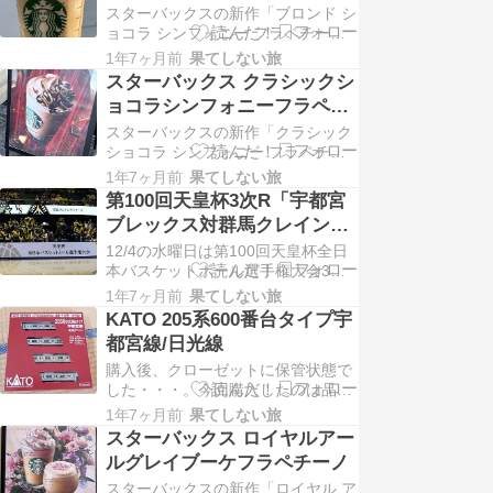
ノ
スターバックスの新作「ブロンド シ
になりま...
ョコラ シンフォニー フラペチーノ
®」を飲んでみました。とろっ、ザ
1年7ヶ月前
果てしない旅
クっ、ふわっ。食感が異なる3つの
スターバックス クラシックシ
チョコレートを重ねた、上から下ま
ョコラシンフォニーフラペチ
でチョコレート尽くしのフラペチー
ーノ
スターバックスの新作「クラシック
ノ®で...
ショコラ シンフォニー フラペチー
ノ®」を飲んでみました。とろっ、
1年7ヶ月前
果てしない旅
ザクっ、ふわっ。食感が異なる3つ
第100回天皇杯3次R「宇都宮
のチョコレートを重ねた、上から下
ブレックス対群馬クレインサ
までチョコレート尽くしのフラペチ
ンダーズ」戦を観戦に
12/4の水曜日は第100回天皇杯全日
ーノ®...
本バスケットボール選手権大会3次R
宇都宮ブレックス対群馬クレインサ
1年7ヶ月前
果てしない旅
ンダーズ戦を観戦してきました。
KATO 205系600番台タイプ宇
（会場はブレックスアリーナ宇都
都宮線/日光線
宮）（川崎ブレイブサンダースから
購入後、クローゼットに保管状態で
群馬クレイ...
した・・・。今回購入したのは品番
＜10-962＞品名＜205系600番台タ
1年7ヶ月前
果てしない旅
イプ 宇都宮線/日光線＞になりま
スターバックス ロイヤルアー
す。（箱パッケージです）開封する
ルグレイブーケフラペチーノ
と車両と行先表示シールと取説が入
スターバックスの新作「ロイヤル ア
っていま...