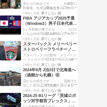
④からの続きです・・・。 札幌駅に
ダー B...
到着後、先ずは昼食を食べに向いま
した。 昼食を食べに向った先は、タ
1年8ヶ月前
果てしない旅
イトル写真にも載せた「奥芝商店 駅
FIBA アジアカップ2025予選
前創成寺店」です。店舗前に到着す
（Window2）男子日本代表対
ると既に人の列が出来ており、店内
男子モンゴル代表
1ヶ月程前の事ですが・・・、11/21
に着席出来たのが並んでから約1時
にちはAKATSUKI JAPAN（アカツキ
間後でした・・・。 （ブルーベリー
ジャパン）男子日本代表対男子モン
ラッシーです）…
1年8ヶ月前
果てしない旅
ゴル代表戦を観戦してきました。
スターバックス メリーベリー
（会場は日環アリーナ栃木） （オフ
ストロベリーフラペチーノ
ィシャルチアリーダーズ
withチョコレートチップ&ソ
スターバックスの新作「メリーベリ
「AKATSUKI VENUS」です） 初の
ース
ー ストロベリー フラペチーノ with
バスケ男子日本代表の観戦でした。
チョコレートチップ&ソース」を飲
…
1年8ヶ月前
果てしない旅
んでみました。 コク深いメリークリ
2024年9月 2泊3日で北海道へ
ームとストロベリーの味わいを存分
（函館から札幌）④
に楽しめる「メリーベリー ストロベ
③からの続きです・・・。 函館で1
リー フラペチーノ」に、チョコレー
泊した翌日はJRで札幌へ向いまし
トチップとチョコレートソースをカ
た。 （早朝の函館朝市をホテル客室
スタマ…
1年8ヶ月前
果てしない旅
から） 函館朝市で朝食を摂り、ホテ
2024-25 B1リーグ「茨城ロボ
ルをチェックアウト後にコンビニで
ッツ対宇都宮ブレックス」戦
飲み物などを購入して函館駅７:37
を観戦に
1ヶ月程前の事ですが・・・、11/6
発の「北斗3号 札幌行き」に乗車し