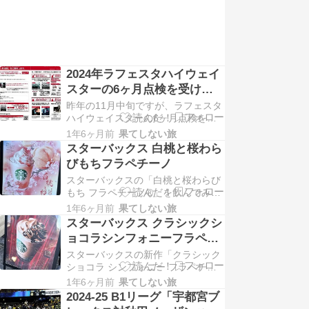
2024年ラフェスタハイウェイ
スターの6ヶ月点検を受けま
した
昨年の11月中旬ですが、ラフェスタ
ハイウェイスターの6ヶ月点検を受
けました。（定期整備が近づくと、
1年6ヶ月前
果てしない旅
お知らせの通知が自宅に届きます）
スターバックス 白桃と桜わら
今回の点検料金とオイル交換も車検
びもちフラペチーノ
時にメンテプロパック（有料）に入
スターバックスの「白桃と桜わらび
ったの...
もち フラペチーノ®」を飲んでみま
した。上品な味わいで幅広く愛され
1年6ヶ月前
果てしない旅
る白桃をベースに、繊細な桜風味の
スターバックス クラシックシ
わらびもちを合わせた、春らしい色
ョコラシンフォニーフラペチ
合いとみずみずしさが特徴のフラペ
ーノ
スターバックスの新作「クラシック
チー...
ショコラ シンフォニー フラペチー
ノ®」を飲んでみました。とろっ、
1年6ヶ月前
果てしない旅
ザクっ、ふわっ。食感が異なる3つ
2024-25 B1リーグ「宇都宮ブ
のチョコレートを重ねた、上から下