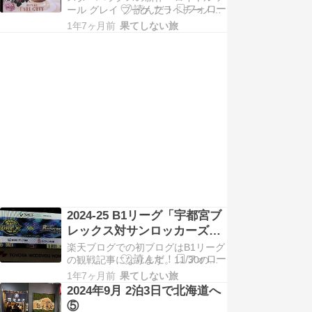
ール グレイ ブーケ フラペチーノ
®」を飲んでみました。ベルガモッ
1年7ヶ月前
果てしない旅
トが華やかに香るアールグレイに、
カモミール、ジャスミン、ラベンダ
ー、ジュニパーベリーの香りをバラ
ンス良...
2024-25 B1リーグ「宇都宮ブ
レックス対サンロッカーズ渋
谷」戦を観戦に
楽天ブログでの初ブログはB1リーグ
の観戦記事になります。11/30の土
曜日はB1リーグ戦宇都宮ブレックス
1年7ヶ月前
果てしない旅
対サンロッカーズ渋谷戦を観戦して
2024年9月 2泊3日で北海道へ
きました。（会場はブレックスアリ
⑤
ーナ宇都宮）（ブレックスチアリー