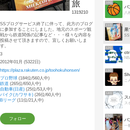
旅
10位
バ
1319210
SSブログサービス終了に伴って、此方のブログ
11位
に参加することにしました。地元のスポーツ観
果
戦から鉄道関係の記事など・・・様々な内容を
投稿させて頂きますので、宜しくお願いしま
す。
12位
ct
3
2012年01月
(5322日)
https://plaza.rakuten.co.jp/toohokuhonsen/
13位
プロ野球
(184位/560人中)
鉄道
(265位/650人中)
自動車(日産)
(25位/53人中)
14位
バイク(カワサキ)
(26位/60人中)
ス
Bリーグ
(11位/21人中)
15位
バ