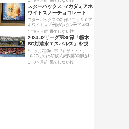
1年9ヶ月前
果てしない旅
スアリーナ宇都宮） （試合前に行な
スターバックス マカダミアホ
われるサイドラインレポートです）
ワイトスノーチョコレートフ
上記写真の試合前に行なわれる「サ
ラペチーノ
スターバックスの新作「マカダミア
イドラインレポート」では試合前の
ホワイトスノー チョコレート フラ
選手の声を届けます。当日の観戦席
ペチーノ」を飲んでみました。 “白
はコートサ…
1年9ヶ月前
果てしない旅
からの贈り物”をコンセプトに、ホワ
2024 J2リーグ第36節「栃木
イトチョコレートにマカダミアナッ
SC対清水エスパルス」を観戦
ツの香りをアクセントに効かせたフ
に
約1ヶ月程前の事ですが・・・、
ラペチーノです。ホワイト＆ブルー
10/27にちはJ2リーグ戦第36節栃木
のきらめきは、ホリデーにきらきら
SC対清水エスパルスを観戦してきま
と舞い降りた初…
1年9ヶ月前
果てしない旅
した。 （会場はカンセキスタジアム
とちぎです） 当日の観戦席はバック
自由席で、招待券での観戦でした。
上記2枚の写真から、試合前からの
両チームサポーターの意気込みが伝
わってい…