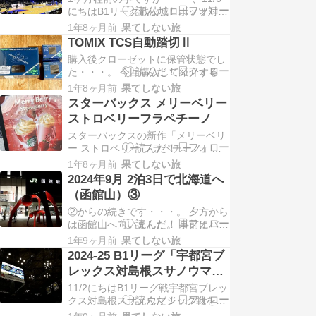
にちはB1リーグ戦茨城ロボッツ対宇
ました。 （JRイン函館のフロント
都宮ブレックス戦を観戦してきまし
に有るBO…
1年8ヶ月前
果てしない旅
た。 （会場はアダストリアみとアリ
TOMIX TCS自動踏切Ⅱ
ーナ） （ロボッツダンスチーム
購入後クローゼットに保管状態でし
「RDT」です） 今シーズン初の
た・・・。 今回購入して紹介するの
AWAY（アウェー）観戦でした。当
は品番＜5569＞品名＜TCS自動踏切
日の観戦席は1階指定席Pで、前売り
1年8ヶ月前
果てしない旅
Ⅱ＞と品番＜5559＞品名＜TCSセン
WEB割購入…
スターバックス メリーベリー
サーレールS70(F)(2本セット)＞に
ストロベリーフラペチーノ
なります。 先ずは「TCS自動踏切
スターバックスの新作「メリーベリ
Ⅱ」になります。 警報音、4本の警
ー ストロベリー フラペチーノ」を
報機の点滅、4本の遮断機の左…
飲んでみました。 ホリデー気分を盛
1年8ヶ月前
果てしない旅
り上げてくれる、真っ赤な見た目で
2024年9月 2泊3日で北海道へ
ストロベリーを存分に楽しめるフラ
（函館山）③
ペチーノです。ストロベリーソース
②からの続きです・・・。 夕方から
をブレンドし、カップの底にストロ
は函館山へ向いました。 事前にバス
ベリー果肉入りソースを入れること
の時刻は確認していたので、函館駅
で、一口目からスト…
1年9ヶ月前
果てしない旅
を出発する前にバス停へ向いまし
2024-25 B1リーグ「宇都宮ブ
た。 （函館駅からのバス時刻表で
レックス対島根スサノウマジ
す） 函館駅やベイエリアから山頂ま
ック」戦を観戦に
11/2にちはB1リーグ戦宇都宮ブレッ
で、4月中旬から11月初旬まで運行
クス対島根スサノウマジック戦を観
される函館山山頂行きの観光路線バ
戦してきました。 （会場はブレック
スになります。料…