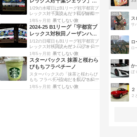
レックス対千葉ジェッツ」戦
す優しい味わいのミルクコーヒー フ
を観戦に
1/29の水曜日はB1リーグ戦宇都宮ブ
ラ...
レックス対千葉ジェッツ戦を観戦し
26位
スロ
てきました。（会場はブレックスア
1年5ヶ月前
果てしない旅
リーナ宇都宮）当日の観戦席は1Fエ
2024-25 B1リーグ「宇都宮ブ
ンド指定席Bブロックで、ファンク
レックス対秋田ノーザンハピ
ラブ先行購入￥7,000円の座席にな
27位
ネッツ」戦を観戦に
1/12の日曜日もB1リーグ戦宇都宮ブ
ります...
ロ
レックス対秋田ノーザンハピネッツ
戦を観戦してきました。（会場はブ
1年5ヶ月前
果てしない旅
レックスアリーナ宇都宮）当日の観
スターバックス 抹茶と桜わら
28位
戦席は2Fサイド指定席Bブロック
か
びもちフラペチーノ
で、ファンクラブ先行購入￥3,800
スターバックスの「抹茶と桜わらび
円の座席...
もち フラペチーノ®」を飲んでみま
した。桜風味のわらびもちに相性の
29位
1年5ヶ月前
果てしない旅
２
良い抹茶を合わせた、春らしい色合
いとみずみずしさが特徴のフラペチ
ーノ®です。ストロベリーやラズベ
リーの...