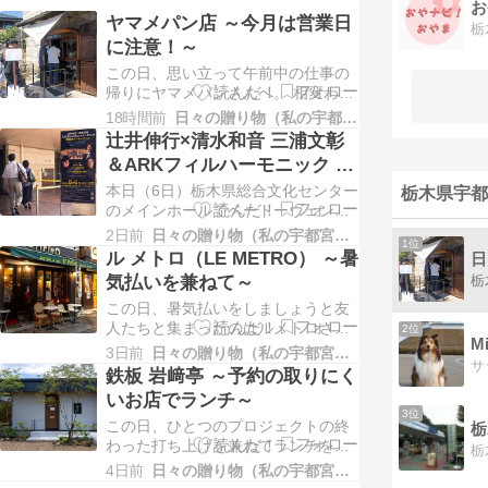
お
ヤマメパン店 ～今月は営業日
に注意！～
この日、思い立って午前中の仕事の
帰りにヤマメパンさんへ。 相変わら
ずの人気ぶり。長蛇の列を並んで待
18時間前
日々の贈り物（私の宇都宮生活）
ちます。 商品一覧を見ると、こんな
辻井伸行×清水和音 三浦文彰
にたくさんの種類が？ いつもほとん
＆ARKフィルハーモニック ～
ど売り切れている状態のショーケー
究極のベートーヴェン～
本日（6日）栃木県総合文化センター
スしか見ていないのでびっくりする
栃木県宇都
のメインホールでベートーヴェンの
わ。 元々週に２回しか営業してなか
コンサートが開催されたので夫を誘
ったのに今月は…
2日前
日々の贈り物（私の宇都宮生活）
1位
って行ってきました。 昨年５月は辻
ル メトロ（LE METRO） ～暑
日
井君のソロコンサートで彼のピアノ
気払いを兼ねて～
を堪能しましたが、今回はピアニス
この日、暑気払いをしましょうと友
トが二人。 まずARKフィルハーモニ
人たちと集まったのはルメトロさ
ックによるエグモント 序曲 Op.84
2位
M
ん。 久しぶりに外で飲むのでワクワ
指揮の…
3日前
日々の贈り物（私の宇都宮生活）
クします。 最初はスパークリングワ
鉄板 岩﨑亭 ～予約の取りにく
イン。 皆さんの多彩な近況を聞きな
いお店でランチ～
がら物々交換のようにお土産交換。
3位
この日、ひとつのプロジェクトの終
私はどこにも出かけてなかったの
栃
わった打ち上げを兼ねてランチをし
で、購入しておいた冬庫さんの焼き
ましょうと訪れたのは氷室にある岩
菓子セットで。 そ…
4日前
日々の贈り物（私の宇都宮生活）
﨑亭さん。 ランチは２組、ディナー