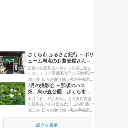
然変わらないのでブランクが信じら
れないくらいです…
さくら市 ふるさと紀行 ～ボリ
ューム満点のお蕎麦屋さん～
蓮池での撮影会を終えてお昼ご飯に
しましょうと宇都宮へ向かう途中、
とても混んでいるお蕎麦屋さんがあ
29日前
日々の贈り物（私の宇都宮生活）
ったので立ち寄ってみました。 ”楽
7月の撮影会 ～那須のハス
しい村おこしの会”という文言が気に
畑、烏が森公園、さくら市ハ
なります。 これは一緒に行ったメン
ス池～
今月６日、私の所属する写真研究会
バーの頼んだ蕎麦２合とかき揚げの
の撮影会がありました。 この日はま
セット。 個人的に蕎麦１合がひとり
だ右膝に激痛があったので、足を引
分だと思ってい…
30日前
日々の贈り物（私の宇都宮生活）
きずりながらの撮影。 思うように動
けないので、ひたすら景色がキレイ
ねと堪能するばかり。 このハス畑は
続きを表示