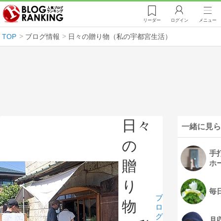
リーダー
ログイン
メニュー
TOP
ブログ情報
日々の贈り物（私の宇都宮生活）
日々
一緒に見ら
の
手
贈
ホ
り
毎
ブ
物
ロ
グ
月