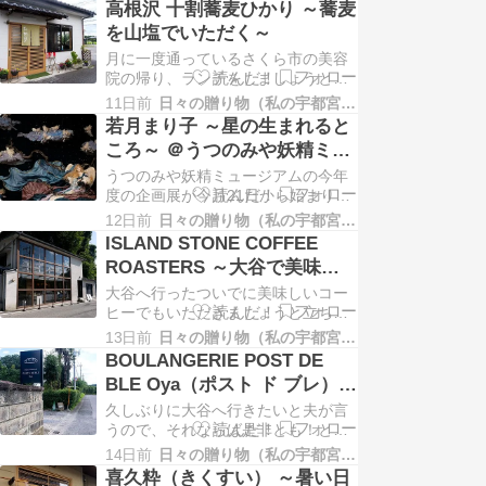
訳で、立ち寄ったのは錦小学校すぐ
高根沢 十割蕎麦ひかり ～蕎麦
近くのお豆腐屋、LOTUS3さん。 シ
を山塩でいただく～
ョーケースにはお豆腐や厚揚げなど
月に一度通っているさくら市の美容
が各種並びます。 個人的にイチオシ
院の帰り、ランチをしましょうと立
はこちらのよせ豆腐。 味がしっかり
ち寄ったのは十割蕎麦ひかりさん。
している…
11日前
日々の贈り物（私の宇都宮生活）
頼んだのはシンプルな盛蕎麦（税込
若月まり子 ～星の生まれると
900円） 蕎麦は馬頭産（左）と高根
ころ～ ＠うつのみや妖精ミュ
沢産（右）の合い盛りにしてもらえ
ージアム
うつのみや妖精ミュージアムの今年
ました。 こうして食べ比べられるの
度の企画展が今月21日から始まりま
は面白いですね。 塩で食べてみてと
した。 ドール作家 若月まり子さんの
渡されたので…
12日前
日々の贈り物（私の宇都宮生活）
妖精の人形たち。 これはタイトルに
ISLAND STONE COFFEE
もなっている「星の生まれるとこ
ROASTERS ～大谷で美味し
ろ」という作品。 ドール好きなので
いコーヒーを～
大谷へ行ったついでに美味しいコー
彼女の作品は約30年前から注目して
ヒーでもいただきましょうと立ち寄
いるんですよ。 一時期は購入も考え
ったのはこちら。アイランドストー
ていたほど…
13日前
日々の贈り物（私の宇都宮生活）
ンコーヒーさん。 こちらも最初にオ
BOULANGERIE POST DE
ーダーと会計を済ませるシステム。
BLE Oya（ポスト ド ブレ）
駐車場に車を止めた時に気になった
～ハード系のパンが好きな人
久しぶりに大谷へ行きたいと夫が言
煙突からの煙は、コーヒーを焙煎し
へ～
うので、それならば是非とも！と訪
ているからだったのね。 こちらでは
れたのはポストドブレさん。 大谷街
コーヒー豆も各種…
14日前
日々の贈り物（私の宇都宮生活）
道から一方通行の道へ入ります。 土
喜久粋（きくすい） ～暑い日