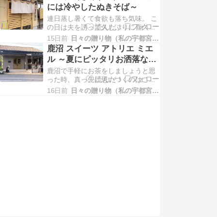
曜日でしかも午後２時過ぎ。 パンが
には冷やしたぬきそば～
残ってなかったらどうしましょうと
連日蒸し暑くて食欲も落ち気味。 こ
思いながら店内へ。 運良く残ってい
の日は夫を誘って久しぶりに喜久粋
ました！ 食パンはカット数が違うだ
さんへ行ってきました。 私が頼んだ
けで同じ種類…
15日前
日々の贈り物（私の宇都宮生活）
のは冷やしたぬきそば。 つゆと蕎麦
鹿沼 スイーツ アトリエ ミエ
猪口が付いてきたのでスタッフさん
ル ～夏にピッタリお洒落なド
に伺ったら、直接つゆをかけても蕎
リンク～
鹿沼で手軽にお茶をしましょうと思
麦猪口につゆを入れてつけながら食
った時、真っ先に思いつくのはこち
べてもいいそうで。 ここは蕎麦も
ら。 ハニービーの敷地にあるミエル
元々美味しいんで…
16日前
日々の贈り物（私の宇都宮生活）
さん。 外にはレモン水も用意してあ
って、ジェラートを食べる人たちに
も優しい心遣い。 手土産に良さそう
な焼き菓子をチェックしつつ ショー
ケースの中ものぞきます。 さすがに
夕方近い時間…