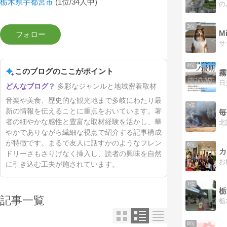
栃木県宇都宮市
(1位/34人中)
3位
M
4位
このブログのここがポイント
霧
多彩なジャンルと地域密着取材
音楽や美食、歴史的な観光地まで多岐にわたり最
5位
新の情報を伝えることに重点をおいています。著
毎
者の細やかな感性と豊富な取材経験を活かし、華
やかでありながら繊細な視点で紹介する記事構成
が特徴です。まるで友人に話すかのようなフレン
6位
ドリーさもさりげなく挿入し、読者の興味を自然
に引き込む工夫が施されています。
7位
栃
記事一覧
8位