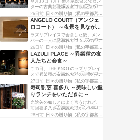
ンター古典芸能練習室
今月13日（月）栃木県総合文化セン
店の一つです。 席にはこちらで使用
ターの古典芸能練習室で観世流の能
している高根沢産のお米が一合可愛
楽師、林本大（はやしもとだい）先
らしいラベル…
25日前
日々の贈り物（私の宇都宮生活）
生による能「安宅」の一曲解説があ
ANGELO COURT（アンジェ
りました。 これまで能の舞台をきち
ロコート） ～夜景を見ながら
んと観たことがないので、見方とか
軽く一杯～
ラズリプレイスで会食した後、メン
約束事が分かったら良いなぁという
バーの一人に誘われてウツノミヤテ
軽い気持ちでの参加です。 開演まで
ラス５階にあるアンジェロコートさ
受付で渡された資…
26日前
日々の贈り物（私の宇都宮生活）
んへ。 ちょっと遅い時間だったので
LAZULI PLACE ～異業種の友
テラス席で軽く一杯だけ飲むこと
人たちと会食～
に。 この季節は外のテラス席が気持
この日、THE KNOTのラズリプレイ
ち良いですね。 夜景に乾杯～！ 友人
スで異業種の友人たちとの会食をし
がスタッフさんに提案してくれて、
ましょうと集まりました。 5月末に
お店の中を案内し…
27日前
日々の贈り物（私の宇都宮生活）
訪れた時は「自然派ワインを楽しむ
寿司割烹 喜多八 ～美味しい握
コース」だったので、今回は「ゆっ
りランチをいただきに～
くり食事を楽しむコース」 どちらも
光陰矢の如しとはよく言うけれど、
２時間のフリードリンクを付けてい
前回喜多八さんを訪れてから１年経
ます。 まずスパークリングワインで
っていたことに自分でもびっくり。
乾杯です。…
28日前
日々の贈り物（私の宇都宮生活）
事前に電話で予約したら、ひとりな
ら大丈夫とのことで訪れました。 １
年ぶりかぁとしみじみしながら暖簾
をくぐります。 大将も女将さんも全