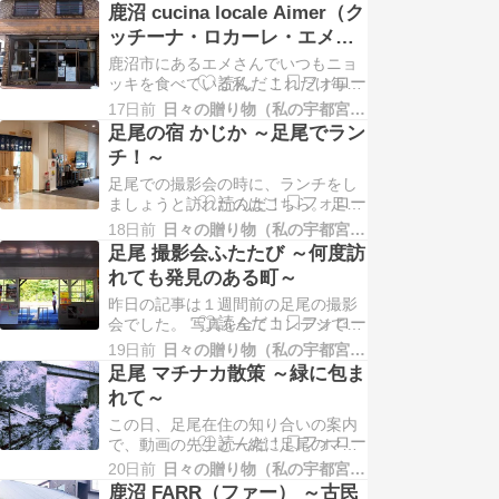
鹿沼 cucina locale Aimer（ク
ッチーナ・ロカーレ・エメ）
～いつものニョッキランチ～
鹿沼市にあるエメさんでいつもニョ
ッキを食べている私。 これだけ毎回
ニョッキをアップしていると食べた
17日前
日々の贈り物（私の宇都宮生活）
いと思ってくれる友人もいるよう
足尾の宿 かじか ～足尾でラン
で、この日お店で待ち合わせ。 外は
チ！～
酷暑。 冷房を効かせすぎているお店
足尾での撮影会の時に、ランチをし
が多い中、こちらは適度な温度で上
ましょうと訪れたのはこちら。 足尾
着がなくてもちょうど良いくらい。
ではランチをするところがあまりな
冷房があまり得意…
18日前
日々の贈り物（私の宇都宮生活）
いので、いつもは群馬県側に行くか
足尾 撮影会ふたたび ～何度訪
日光のマチナカへ戻っていたんです
れても発見のある町～
よ。 それが今回、庚申山を車で走っ
昨日の記事は１週間前の足尾の撮影
ているときに「ランチ営業」ののぼ
会でした。 写真を全てコンデジで撮
りを見つけてかじかへ行くことにし
った赤外線写真にしたので、今日
ました。 こちらは…
19日前
日々の贈り物（私の宇都宮生活）
（20日）訪れた足尾はカラーにして
足尾 マチナカ散策 ～緑に包ま
みました。 スタートはわたらせ渓谷
れて～
鐡道足尾駅。 連休とは思えないほど
この日、足尾在住の知り合いの案内
人出も少なくてゆったりした雰囲
で、動画の先生と一緒に足尾のマチ
気。 線路沿いに歩き始めると木でで
ナカを散策しながら撮影してきまし
きた電柱がありま…
20日前
日々の贈り物（私の宇都宮生活）
た。 今回の写真は全てコンパクトデ
鹿沼 FARR（ファー） ～古民