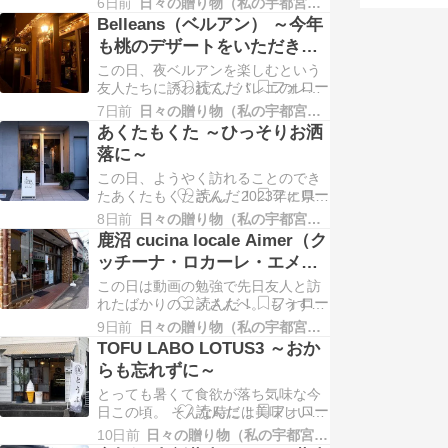
6日前
日々の贈り物（私の宇都宮生活）
八さん。 来月には北海道へ行ってし
Belleans（ベルアン） ～今年
まう妹の引継ぎもあるし色々と間に
も桃のデザートをいただきに
合うかどうか不安です。 土日のラン
～
この日、夜ベルアンを楽しむという
チメニューはこちら。 私たちはにぎ
友人たちに誘われて、バレエのレッ
りランチ。価格は税込みです。 この
スンの後に立ち寄りました。 ７月上
日のお味噌汁は…
7日前
日々の贈り物（私の宇都宮生活）
旬に右膝を痛めてから思うようにレ
あくたもくた ～ひっそりお洒
ッスンができなくて久しぶりにフル
落に～
で参加したら両足とも攣ってばか
この日、ようやく訪れることのでき
り。 筋肉の維持は難しいのに落ちる
たあくたもくたさん。 2023年に県庁
のは一瞬ね。そんな訳でボロボロの
すぐ近くのロベルトから店名も変え
状態。 ベルアンで飲…
8日前
日々の贈り物（私の宇都宮生活）
てこちらに移転。 「あくたもくた」
鹿沼 cucina locale Aimer（ク
ってどんな意味？と調べたら「何の
ッチーナ・ロカーレ・エメ）
役にも立たないつまらないものや
～パエリアもおすすめ❣～
この日は動画の勉強で先日友人と訪
人」だそうで。自虐ネタでしょう
れたばかりのエメさんへ。 もうすっ
か。 以前から一緒に会食しましょう
かり常連さんのようです。 前回はニ
と話していたメン…
9日前
日々の贈り物（私の宇都宮生活）
ョッキをいただいたので、今回はパ
TOFU LABO LOTUS3 ～おか
エリアにしました。 ひとり分でもパ
らも忘れずに～
エリアを作ってもらえるのは有り難
とっても暑くて食欲が落ち気味な今
いですね。 魚介がいっぱい入ったパ
日この頃。 そんな時には美味しい冷
エリアはレモンをたっぷりかけてさ
ややっこがごちそうですね。 と言う
っぱりといただ…
10日前
日々の贈り物（私の宇都宮生活）