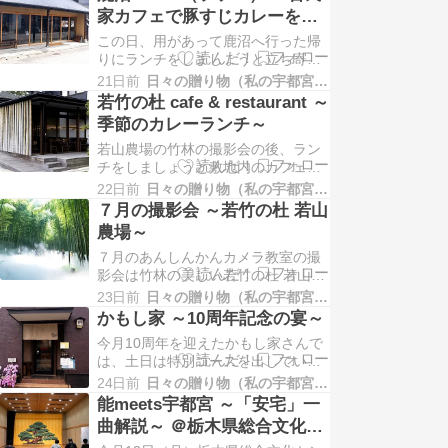
ジタルカメラ（通称コンデジ）のみ
家カフェで豚すじカレーを堪
です。 さて、どんな風景に出会える
能～
この日、用があって鹿沼へ行った帰
でしょうか。 足尾銅山が全盛だった
りにランチをしましょうと立ち寄っ
ころ、社宅（長屋）を守るためのレ
たのはファーさん。 このお店の前の
ンガの防火壁は今…
21日前
日々の贈り物（私の宇都宮生活）
道は一方通行なのに、道に迷った人
若竹の杜 cafe & restaurant ～
が逆走してきたわ。危険。 駐車場は
季節のカレーランチ～
お店の建物より手前にあるので、通
若山農場の竹林の撮影会の後、ラン
り過ぎたらもう一周しないといけな
チをしましょうと敷地内のカフェ
いんですよ。 ここも最初にカウンタ
へ。 ここは最初に注文と会計を済ま
ーで注文と会計を…
22日前
日々の贈り物（私の宇都宮生活）
せるシステム。 平日でとても暑い日
７月の撮影会 ～若竹の杜 若山
だったのにお客さんたちで賑わって
農場～
います。 私の頼んだドリンクは自家
７月のあんしんかんカメラ教室の撮
製レモネード。 暑さにやられた身体
影会は竹林の美しい若竹の杜 若山農
に沁みるレモン。生き返るようだ
場さんで。 今月から新しくミスト
わ。 この日のカレー…
23日前
日々の贈り物（私の宇都宮生活）
（雲海）が稼働しているので、少し
かもし家 ～10周年記念の宴～
は涼しく感じるかしら？ このミスト
今月10周年を迎えたかもし家さんで
は10分間隔で２分間出るので、その
は、土日は特別コースを出している
時の風向きや湿度などによっても表
ので先週の土曜日（11日）行ってき
情が変わるので面白いんですよ。 ミ
24日前
日々の贈り物（私の宇都宮生活）
ました。 コロナもあったし、宇都宮
ストが出るのは…
能meets宇都宮 ～「安宅」一
で10年営業し続けるのは大変なこ
曲解説～ ＠栃木県総合文化セ
と。 これからも長く続いて欲しいお