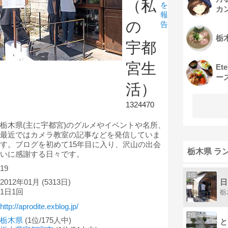
（私
を
カ
報
の
告
栃
宇都
宮生
Et
ー
活）
1324470
栃木県(主に宇都宮)のグルメやイベントや名所、
最近ではカメラ教室の記事などを発信していま
す。ブログを初めて15年目に入り、沢山の出会
栃木県 ラ
いに感謝する日々です。
19
1位
日
2012年01月
(5313日)
1日1回
http://aprodite.exblog.jp/
2位
栃木県
(1位/175人中)
と