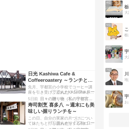
4位
は１組しか予約を取らないので、な
かなかハードルの高いお店です。 テ
ーブル席もありますが、基本はカウ
ンター。 昨年８月29日にオープンし
てもうすぐ丸１…
5位
こ
6位
7位
日光 Kashiwa Cafe &
Coffeeroastery ～ランチとデ
コラテ～
先月、宇都宮の小学校でコーヒー講
座を引き受けてくれたKASHIWAさ
8位
ん。 その小学校の役員さんと一緒に
5日前
日々の贈り物（私の宇都宮生活）
お礼を兼ねてランチに伺いました。
寿司割烹 喜多八 ～週末にも美
オーダーはスマホでQRコードを読み
味しい握りランチを～
込むタイプ。 Wi-Fi完備なので、助
この日、自分の実家の片づけについ
かりますね。 と言うか、スマホでの
て妹たちと打ち合わせをする前にラ
入力なのにWi-Fiがないお店ってち…
ンチをしましょうと訪れたのは喜多