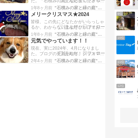
た。「石積みの家」を応援くださった
皆様、本当にありがとうございま
1年8ヶ月前
"石積みの家と緑の庭"の離れ
す！！2025年から、世の中が大きく
メリークリスマス★2024
9位
変容しそうな予兆がたくさん起きて
皆様、この先にどなたかがいらっしゃ
るか、わからないまま呼びかけており
ますが😅、大変ご無沙汰してしまいま
1年8ヶ月前
"石積みの家と緑の庭"の離れ
した。決して放置しないと言いなが
10位
元気でやっています！！
ら、すでに2024年、あと残り
現在、実に2024年、4月になりまし
た。ブログの更新が昨年、クリスマス
で止まってしまい、インスタグラムの
2年4ヶ月前
"石積みの家と緑の庭"の離れ
11位
方に完全移行なのか...という気配もあ
ったのですが、やはり私にと
12位