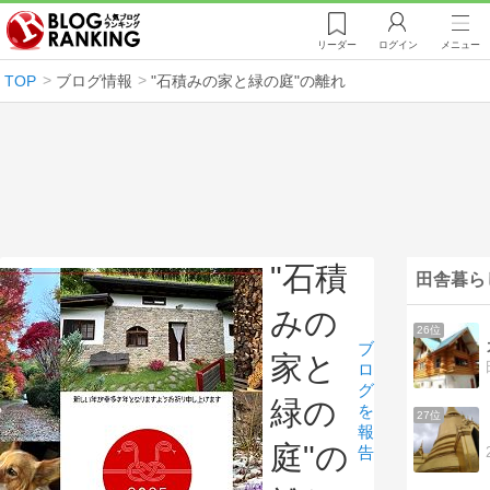
リーダー
ログイン
メニュー
TOP
ブログ情報
"石積みの家と緑の庭"の離れ
"石積
田舎暮ら
みの
26位
ブ
家と
ロ
グ
緑の
を
27位
報
庭"の
告