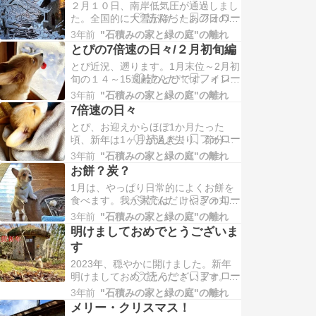
２月１０日、南岸低気圧が通過しまし
た。全国的に大雪が降ったあの日のこ
と、「石積みの家」地方も、シーズン
3年前
"石積みの家と緑の庭"の離れ
はじめての大雪でした。３０センチ
とぴの7倍速の日々/２月初旬編
位、積もりました。とても細
とぴ近況、遡ります。1月末位～2月初
旬の１４～15週齢のとぴです。インス
タにも投稿したこの写真。冷え込んだ
3年前
"石積みの家と緑の庭"の離れ
雪の朝、窓ガラスの結露の氷を喜々と
7倍速の日々
して舐めてます。ついつい
とぴ、お迎えからほぼ1か月たった
頃、新年は1ヶ月が過ぎ去り、節分が
来て立春が来ました。先日の寒波で降
3年前
"石積みの家と緑の庭"の離れ
った雪がだいぶ解けて今はこのくら
お餅？炭？
い。とぴはこのくらい（笑）寒さ
1月は、やっぱり日常的によくお餅を
食べます。我が家では、けやきの丸太
をくり抜いた火鉢があって、そこに炭
3年前
"石積みの家と緑の庭"の離れ
を入れてお餅を焼きます。これはいつ
明けましておめでとうございま
ものことなんですが、新入
す
2023年、穏やかに開けました。新年
明けましておめでとうございます。今
年は卯年なんですね、年末にお迎えし
3年前
"石積みの家と緑の庭"の離れ
たばかりの子犬のとぴが、なんだか
メリー・クリスマス！
時々、耳の短い野ウサギ風に見