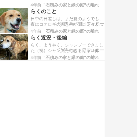
は気温が高い日が多くて、夏の風味を
4年前
"石積みの家と緑の庭"の離れ
残した（笑）秋とでも言いましょう
らくのこと
か。急に涼しすぎると寂しく
日中の日差しは、まだ夏のようでも、
夜はコオロギの鳴き声が聞こえるよう
になりました。らく、8月13日、12歳
4年前
"石積みの家と緑の庭"の離れ
8ヶ月の生涯を閉じました。2歳半のら
らく近況・後編
く7月の下旬頃から、微妙な
らく、ようやく、シャンプーできまし
た（祝）シャンプーできるぐらい体調
は、元気回復しておりましたが、いか
4年前
"石積みの家と緑の庭"の離れ
んせん陽気が冷涼でした。らくもシャ
ンプーは苦手のため、私の