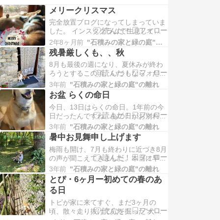
メリークリスマス
完全放置ブログになってしまっていま
した。 インスタグラムで生息してお
ります。メリークリスマスを言いにや
2年8ヶ月前
"石積みの家と緑の庭"の離れ
って来ました。皆様の健康と幸せをお
残暑厳しくも、、秋
祈りします。
8月も最後の週になり、夏休みが終わ
ろうとするこの頃、いつもなら、だい
ぶ秋の気配を感じてきているはずでし
3年前
"石積みの家と緑の庭"の離れ
たが、、、今年は、、、残暑が厳しい
お盆 らくの命日
です。なんか、あちこちで
今日、13日はらくの命日。1年前の今
日だったんですね。あの日がお別れに
なるなんて、思ってもみなかった。前
3年前
"石積みの家と緑の庭"の離れ
の日の夜も、次の日の夜にはもう、ら
暑中お見舞申し上げます
くの目が覚めないなんて、
梅雨も開け、7月も終わりに近づき8月
の声が聞こえてきました。本当に早
い。ブログでは随分なご無沙汰となっ
3年前
"石積みの家と緑の庭"の離れ
てしまいました。みんな元気にしてお
とぴ・6ヶ月ー初めての春のあ
ります。とぴもちょうど9ヶ
る日
トピが家に来てすぐ、まだ3ヶ月の
頃、散々走り抜けて穴を掘った”犬走
り”で寝ています。お庭で寝るぐら