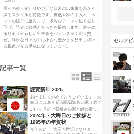
に紹介
季節の移り変わりや身近な日常の出来事を温かく
綴るスタイルが特徴です。自然や家の手入れ、ペ
ットの様子に至るまで、多彩なテーマを鋭く掘り
下げ、読者に共感と安らぎを提供します。過去の
振り返りや新しい出来事をバランス良く織り交
ぜ、静かな日々の中に小さな豊かさを見出し続け
セルフビ
る視点が光る構成になっています。
5位
記事一覧
6位
謹賀新年 2025
あけましておめでとうございます。大
7位
晦日には30年前の「石積みの家」の年
賀状の写真を投稿しましたが、本日、
1年7ヶ月前
"石積みの家と緑の庭"の離れ
元旦、2025年の年賀状です。昨年末
2024年・大晦日のご挨拶と
は、「石積みの家」の地方に
1995年の年賀状
8位
今年も1年、大変お世話になりまし