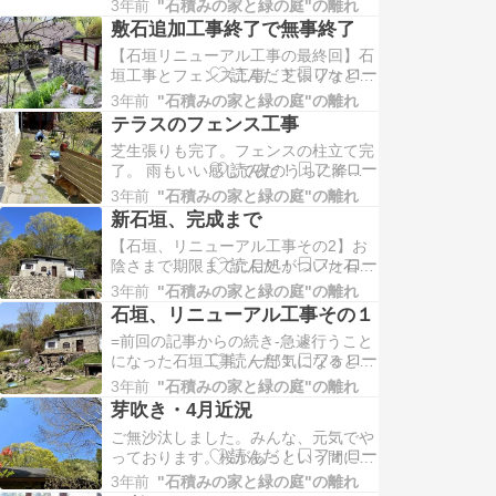
3年前
"石積みの家と緑の庭"の離れ
い、ちょっとだけ落ち着いて、十分に
敷石追加工事終了で無事終了
暖かくなった季節。春は冬に来た
【石垣リニューアル工事の最終回】石
垣工事とフェンス工事、芝張りなどが
終わり、もう一つの付帯工事、という
3年前
"石積みの家と緑の庭"の離れ
か追加プチ工事、コテージ前の敷石の
テラスのフェンス工事
延長。（石は現場調達）芝
芝生張りも完了。フェンスの柱立て完
了。 雨もいい感じで夜のうちに降っ
てくれていろいろ助けられています。
3年前
"石積みの家と緑の庭"の離れ
フェンスの板が材木屋さんから届きま
新石垣、完成まで
した。今回も「ウッドロン
【石垣、リニューアル工事その2】お
陰さまで期限までに目処がついた石垣
工事、ここからはまた一人で完成まで
3年前
"石積みの家と緑の庭"の離れ
頑張ります。石積み終了まであと一
石垣、リニューアル工事その１
息。 テラスもちょっと広く
=前回の記事からの続き-急遽行うこと
になった石垣工事、一部気になるとこ
ろが出てきてしまって、”いつか積み
3年前
"石積みの家と緑の庭"の離れ
直ししないとな～”なんて言っていた
芽吹き・4月近況
主（あるじ）、やるとしたら
ご無沙汰しました。みんな、元気でや
っております。桜があっという間に終
わったこの春、追いかけるように早々
3年前
"石積みの家と緑の庭"の離れ