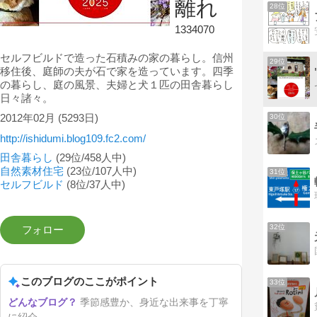
離れ
28位
1334070
セルフビルドで造った石積みの家の暮らし。信州
29位
移住後、庭師の夫が石で家を造っています。四季
の暮らし、庭の風景、夫婦と犬１匹の田舎暮らし
日々諸々。
2012年02月
(5293日)
30位
http://ishidumi.blog109.fc2.com/
田舎暮らし
(29位/458人中)
自然素材住宅
(23位/107人中)
31位
セルフビルド
(8位/37人中)
32位
このブログのここがポイント
33位
季節感豊か、身近な出来事を丁寧