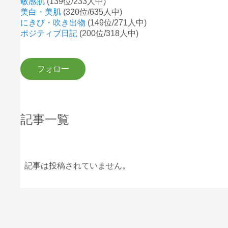
敏感肌
(139位/233人中)
美白・美肌
(320位/635人中)
にきび・吹き出物
(149位/271人中)
ポジティブ日記
(200位/318人中)
記事一覧
記事は投稿されていません。