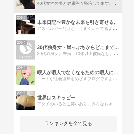
40代女性の美と健康等々発信してます。40代女性の美と健康、オシャレ、生活、趣味、旅行、レストラン等々発信してます。
201位
未来日記〜豊かな未来を引き寄せる。
アスペルガーだけど、うまくいってるよ。幸せって思考から始まる。そしてhappyは伝播するんだ。
202位
30代独身女・崖っぷちからどこまで這い上がれるか【婚活中】
30代独身女。未婚。10年以上彼氏なし。体重64kg。貯金100万。ブラック企業勤務。元半引きこもり。ここから人はどこまで変われるのか、決意とその記録
203位
暇人が暇人でなくなるための暇人によ（ｒｙ
ニートが社会復帰をめざすブログですよ。ニートが社会復帰をめざします。本当です。俺はやるよ(｀・ω・´)
204位
世界はスキッピー
アタイのいるとこ笑いあり。みんなもきっと笑顔になるはず。
ランキングを全て見る