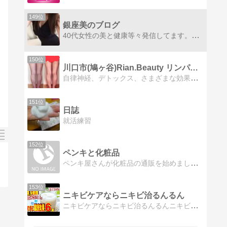
149位
銀座美のブログ
40代女性の美と健康等々発信してます。40代女性の美と健康、オシャレ、生活、趣味、旅行、レストラン等々発信してます。
150位
川口市(鳩ヶ谷)Rian.Beauty リンパサロン
自律神経、デトックス、さまざまな効果のある遠赤外線ホットルーム完備。施術前に20分身体を深部から温め凝りをしっかりほぐしてからリンパケアします。
151位
日誌
就活練習
152位
ペンキと化粧品
ペンキ屋さんが化粧品の通販を始めましたペンキ屋さんが化粧品の通販を始めましたとさ。
153位
ニキビケアならニキビ治るんるん
ニキビケアならニキビ治るんるんニキビ（にきび）ケアならニキビ治るんるんで効果抜群