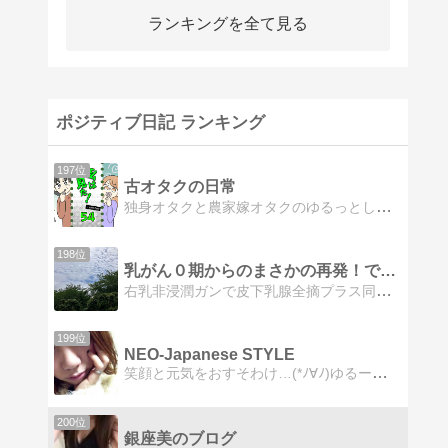
ランキングを全て見る
ポジティブ日記 ランキング
197位
古オタクの日常
独身オタクと農家嫁オタクのゆるっとしながらイラつく日常を週3.4頻度で更新中
198位
乳がん０期からのまさかの再発！でもハートフルでいこう
右乳非浸潤ガンで皮下乳腺全摘プラス同時再建術後、無治療６年目にして局所再発自己発見。さあ、これからフルコースの治療開始かな。生活モットーは『今、ここに生きる。』
199位
NEO-Japanese STYLE
笑顔と元気をおすそわけ…(*ﾉ∀ﾉ)ゆるーい一日がここに……(´υ`)
200位
銀座美のブログ