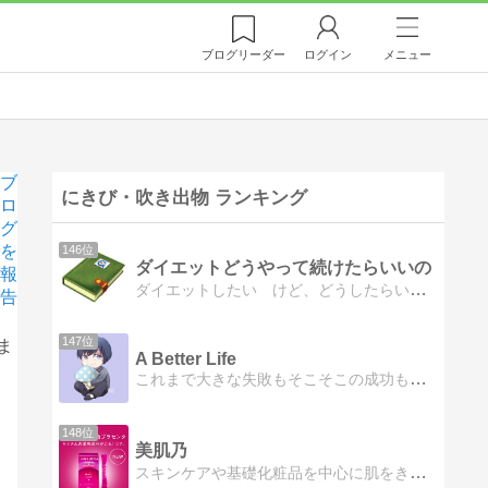
ブログ
リーダー
ログイン
メニュー
ブ
にきび・吹き出物 ランキング
ロ
グ
を
146位
ダイエットどうやって続けたらいいの
報
ダイエットしたい けど、どうしたらいいのか…。
告
147位
ま
A Better Life
これまで大きな失敗もそこそこの成功も経験してきた私がこれからの生活をちょっとだけ良くしていくために経験してきたことやっていくことを綴っていきます！
148位
美肌乃
スキンケアや基礎化粧品を中心に肌をきれいにする方法を提案します。