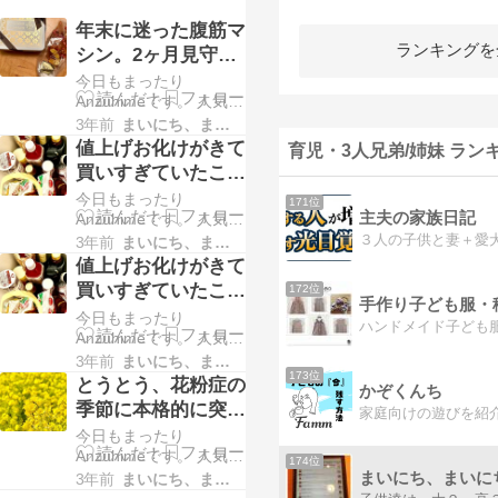
年末に迷った腹筋マ
ランキングを
シン。2ヶ月見守り
ましたが使わないの
今日もまったり
で断捨離組になりま
Anzuhimeです。 人気ブ
ログランキングに 参加
3年前
まいにち、まいにち。。。
した。
中です。 ポチッとして
値上げお化けがきて
育児・3人兄弟/姉妹 ラン
くださると順位が上が
買いすぎていたこと
り励みになります。 ↓ ↓
が判明！ 整頓して
今日もまったり
↓ ↓ ↓ ↓ 人気ブログラン
171位
主夫の家族日記
節約意識が少しだけ
Anzuhimeです。 人気ブ
キングへにほんブログ
ログランキングに 参加
３人の子供と妻＋愛
村 年末冷蔵庫掃除して
3年前
まいにち、まいにち。。。
高くなりました。再
中です。 ポチッとして
から1ヶ月半。 今の冷蔵
値上げお化けがきて
くださると順位が上が
庫ですが・・・ 中のも
買いすぎていたこと
172位
り励みになります。 ↓ ↓
のを減らして 何が入
が判明！ 整頓して
今日もまったり
↓ ↓ ↓ ↓ 人気ブログラン
っ…
節約意識が少しだけ
Anzuhimeです。 人気ブ
キングへにほんブログ
ログランキングに 参加
村 年末に冷蔵庫の大掃
3年前
まいにち、まいにち。。。
高くなりました。再
173位
中です。 ポチッとして
除して 賞味期限が切れ
とうとう、花粉症の
かぞくんち
くださると順位が上が
たものなどを捨てて、
季節に本格的に突入
家庭向けの遊びを紹
り励みになります。 ↓ ↓
今使うもの必要なもの
した様です。早めの
今日もまったり
↓ ↓ ↓ ↓ 人気ブログラン
だけ…
予防が大事ですね。
Anzuhimeです。 人気ブ
キングへにほんブログ
174位
ログランキングに 参加
まいにち、まいに
村 年末に冷蔵庫の大掃
3年前
まいにち、まいにち。。。
中です。 ポチッとして
除して 賞味期限が切れ