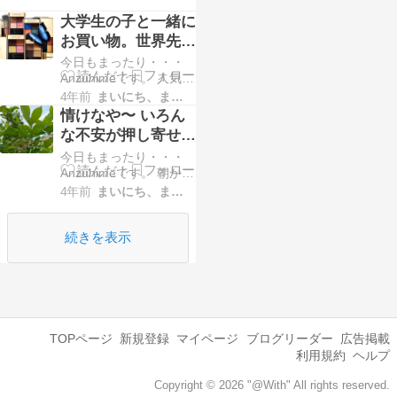
大学生の子と一緒に
お買い物。世界先行
発売のアイテムと出
今日もまったり・・・
会えました！
Anzuhimeです。 人気ブ
ログランキングに 参加
4年前
まいにち、まいにち。。。
中です。 ポチッとして
情けなや〜 いろん
くださると順位が上が
な不安が押し寄せ
り励みになります。 ↓ ↓
る。天気のせいだろ
今日もまったり・・・
↓ ↓ ↓ ↓ 人気ブログラン
うか…
Anzuhimeです。 朝から
キングへ にほんブログ
昼にかけて嵐のようで
村 先日、2号がお友達の
4年前
まいにち、まいにち。。。
したね。ベランダの植
21歳の誕生日プレゼン
木が倒れていたから端
トとても悩んでまし
に寄せたのに午後見た
続きを表示
た。今の学生は本当
ら倒れたようで3号が学
に…
校から帰宅したときに
気づき直してくれまし
た。 前は植物に全然興
味がなかったのにリモ
ートが続いた頃毎日水
TOPページ
新規登録
マイページ
ブログリーダー
広告掲載
あげて…としていたか
利用規約
ヘルプ
らか…
Copyright © 2026 "@With" All rights reserved.