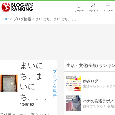
リーダー
ログイン
メニュー
TOP
ブログ情報
まいにち、まいにち。。。
まいに
生活・文化(全般) ランキ
ブ
ち、ま
ロ
1915位
グ
ゆみログ
いに
を
報
ち。。。
告
1916位
ハナの洗濯ラボノ
1345153
子供達は、大２・高３・中３