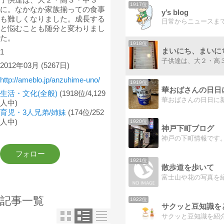
1917位
に。なかなか家族揃っての食事
y’s blog
も難しくなりました。成長する
と悩むことも随分と変わりまし
た。
1918位
まいにち、まいに
1
2012年03月
(5267日)
http://ameblo.jp/anzuhime-uno/
1919位
華おばさんの日日
生活・文化(全般)
(1918位/4,129
華おばさんの日日に
人中)
育児・3人兄弟/姉妹
(174位/252
人中)
1920位
神戸下町ブログ
1921位
散歩道を歩いて
記事一覧
1922位
サクッと豆知識を
サクッと豆知識を紹