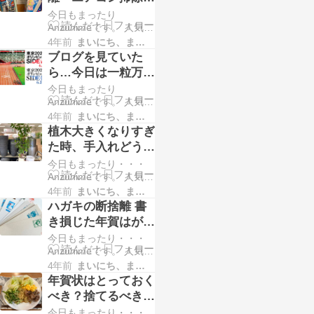
り励みになります。 ↓ ↓
人出かけました。 たま
了で気分があがりま
今日もまったり
↓ ↓ ↓ ↓ 人気ブログラン
にはこん…
す！！
Anzuhimeです。 人気ブ
キングへにほんブログ
ログランキングに 参加
村 買うのが大変という
4年前
まいにち、まいにち。。。
中です。 ポチッとして
ヤクルト1000 睡眠の質
ブログを見ていた
くださると順位が上が
の向上やストレス緩和
ら…今日は一粒万倍
り励みになります。 ↓ ↓
などをうたっている商
日！
今日もまったり
↓ ↓ ↓ ↓ 人気ブログラン
品で…
Anzuhimeです。 人気ブ
キングへにほんブログ
ログランキングに 参加
村 暑くなりましたね。
4年前
まいにち、まいにち。。。
中です。 ポチッとして
暑いけど、その種類が
植木大きくなりすぎ
くださると順位が上が
蒸し暑い。体力奪われ
た時、手入れどうし
り励みになります。 ↓ ↓
るかんじですよね。 火
てますか？ 植木の
今日もまったり・・・
↓ ↓ ↓ ↓ 人気ブログラン
曜の夕…
断捨離
Anzuhimeです。 人気ブ
キングへにほんブログ
ログランキングに 参加
村 「一粒万倍日」 6月
4年前
まいにち、まいにち。。。
中です。 ポチッとして
は前半に6/9（木）
ハガキの断捨離 書
くださると順位が上が
10（金）に二日間連続
き損じた年賀はがき
り励みになります。 ↓ ↓
あって後半は昨日と今
や郵便はがき どう
今日もまったり・・・
↓ ↓ ↓ ↓ 人気ブログラン
日の二…
してますか？
Anzuhimeです。 人気ブ
キングへにほんブログ
ログランキングに 参加
村 今の季節、植物がす
4年前
まいにち、まいにち。。。
中です。 ポチッとして
ご〜く成長する季節公
年賀状はとっておく
くださると順位が上が
園の緑とか 癒され
べき？捨てるべき？
り励みになります。 ↓ ↓
る・・・ でも、我が家
テレビ台収納棚の断
今日もまったり・・・
↓ ↓ ↓ ↓ 人気ブログラン