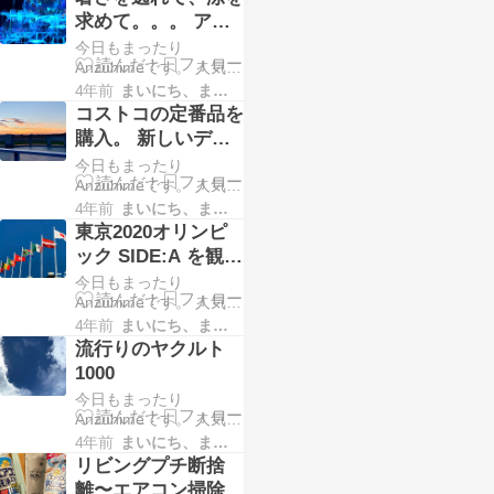
くださると順位が上が
求めて。。。 アー
り励みになります。 ↓ ↓
トアクアリウム
今日もまったり
↓ ↓ ↓ ↓ 人気ブログラン
2019 振り返り
Anzuhimeです。 人気ブ
キングへ にほんブログ
ログランキングに 参加
村 私が断捨離をなぜ始
4年前
まいにち、まいにち。。。
中です。 ポチッとして
めたのか? それは やま
コストコの定番品を
くださると順位が上が
したひでこさんの ウ
購入。 新しいデザ
り励みになります。 ↓ ↓
チ、"断捨離"しま…
ートプリンスコップ
今日もまったり
↓ ↓ ↓ ↓ 人気ブログラン
ケーキ！は超美味し
Anzuhimeです。 人気ブ
キングへにほんブログ
ログランキングに 参加
村 TVを見ていたら 銀座
4年前
まいにち、まいにち。。。
かった！！
中です。 ポチッとして
でアートアクアリウム
東京2020オリンピ
くださると順位が上が
をやっているとのこ
ック SIDE:A を観て
り励みになります。 ↓ ↓
と。そうなの？！ しら
きました。
今日もまったり
↓ ↓ ↓ ↓ 人気ブログラン
なか…
Anzuhimeです。 人気ブ
キングへにほんブログ
ログランキングに 参加
村 コストコの帰り道の
4年前
まいにち、まいにち。。。
中です。 ポチッとして
夕陽が綺麗でした。 我
流行りのヤクルト
くださると順位が上が
が家に定番品を購入し
1000
り励みになります。 ↓ ↓
てきましたよ！ ●ストレ
今日もまったり
↓ ↓ ↓ ↓ 人気ブログラン
ッ…
Anzuhimeです。 人気ブ
キングへにほんブログ
ログランキングに 参加
村 先週の水曜日です
4年前
まいにち、まいにち。。。
中です。 ポチッとして
が、夕ご飯を食べさせ
リビングプチ断捨
くださると順位が上が
てからレイトショーに1
離〜エアコン掃除完