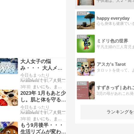
くださると順位が上が
たものなどを捨てて、
り励みになります。 ↓ ↓
今使うもの必要なもの
175位
↓ ↓ ↓ ↓ 人気ブログラン
だけ…
happy everyday
キングへにほんブログ
村 昨日、朝 仕事前に 再
度 氏神様にお参りして
きました。 朝は、いつ
176位
ミドリ色の世界
もそんなに人がいな
い…
177位
大人女子の悩
アスカ's Tarot
み・・・ 大人メガ
ネ みなさん どうし
今日もまったり
てますか？
Anzuhimeです。 人気ブ
178位
ログランキングに 参加
3年前
まいにち、まいにち。。。
すずきっず | あ
中です。 ポチッとして
2023年 1月もあと少
3児の母があれこれ発
くださると順位が上が
し。肌と体を守るこ
り励みになります。 ↓ ↓
とを頑張ってます。
今日もまったり
↓ ↓ ↓ ↓ 人気ブログラン
ランキングを
Anzuhimeです。 人気ブ
キングへにほんブログ
ログランキングに 参加
村 今日は氏神様にご挨
3年前
まいにち、まいにち。。。
中です。 ポチッとして
拶してきましたよ。 と
もう9月後半・・・
くださると順位が上が
いうのも、もうすぐ受
生活リズムが変わっ
り励みになります。 ↓ ↓