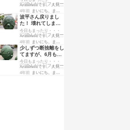
は、…
捨離が少し進みまし
Anzuhimeです。 人気ブ
キングへにほんブログ
ログランキングに 参加
村 皆さん、未使用の年
4年前
まいにち、まいにち。。。
た。
中です。 ポチッとして
賀はがき(郵便料金の印
波平さん戻りまし
くださると順位が上が
刷されているもので送
た！ 壊れてしまっ
り励みになります。 ↓ ↓
ってないもの)や未使
たものを直すと、気
今日もまったり・・・
↓ ↓ ↓ ↓ 人気ブログラン
用…
分上がります…は大
Anzuhimeです。 人気ブ
キングへにほんブログ
ログランキングに 参加
村 断捨離頑張ってま〜
4年前
まいにち、まいにち。。。
事ですね。
中です。 ポチッとして
す。骨折した右足をか
少しずつ断捨離をし
くださると順位が上が
ばって歩いて用事をし
てますが、6月もど
り励みになります。 ↓ ↓
ていたら左足の太もも
んどん過ぎてい
今日もまったり・・・
↓ ↓ ↓ ↓ 人気ブログラン
外側…
く・・・
Anzuhimeです。 人気ブ
キングへにほんブログ
ログランキングに 参加
村 KEGA・・・ないと
4年前
まいにち、まいにち。。。
KEGA・・・ない？
中です。 ポチッとして
いうニュースから二日
くださると順位が上が
後、駅前を歩いていた
り励みになります。 ↓ ↓
ら・・・写真を撮って
↓ ↓ ↓ ↓ 人気ブログラン
い…
キングへにほんブログ
村 はい。間が空いてし
まいました。 前回の記
事 5月30日の夜遅くに
KEGA 波平さ…