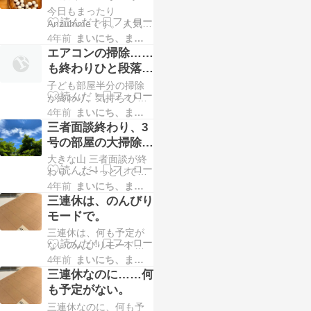
験本番の方がいるので
て 疲れが出てきた
今日もまったり
↓ ↓ ↓ ↓ 人気ブログラン
ね。 …
時に体に優しいおや
Anzuhimeです。 人気ブ
キングへにほんブログ
ログランキングに 参加
村 2023年 卯年 新年も
4年前
まいにち、まいにち。。。
つです。
中です。 ポチッとして
もう27日も経過してし
エアコンの掃除……
くださると順位が上が
まいました。 今年は、
も終わりひと段落。
り励みになります。 ↓ ↓
年始に子供たちが…
自分にご褒美ラン
子ども部屋半分の掃除
↓ ↓ ↓ ↓ 人気ブログラン
チ。
が終わり、気持ち ひと
キングへにほんブログ
段落のAnzuhimeです。
村 台風が行ったと思っ
4年前
まいにち、まいにち。。。
人気ブログランキング
たら また台風のニュー
三者面談終わり、3
に 参加中です。 ポチッ
ス ベランダの植木の避
号の部屋の大掃除を
としてくださると順位
難をまたしなくてはい
しました。
大きな山 三者面談が終
が上がり励みになりま
けな…
わり、 ふ〜っとしてい
す。 ↓ ↓ ↓ ↓ ↓ ↓ 人気ブ
る Anzuhimeです。 人
ログランキングへにほ
4年前
まいにち、まいにち。。。
気ブログランキングに
んブログ村 今日は、自
三連休は、のんびり
参加中です。 ポチッと
分の用事で 暑い中でし
モードで。
してくださると順位が
たが、お出かけしてき
三連休は、何も予定が
上がり励みになりま
ま…
ないのんびりモード。
す。 ↓ ↓ ↓ ↓ ↓ ↓ 人気ブ
天気が今一つ…なので
ログランキングへにほ
4年前
まいにち、まいにち。。。
急な雨を考えると アウ
んブログ村 連日いい天
三連休なのに……何
トドアの予定も立てづ
気で… 洗濯日和 夏休み
も予定がない。
らく こんな時だからで
入りましたね。 3号…
三連休なのに、何も予
きる美術館とかも、 日