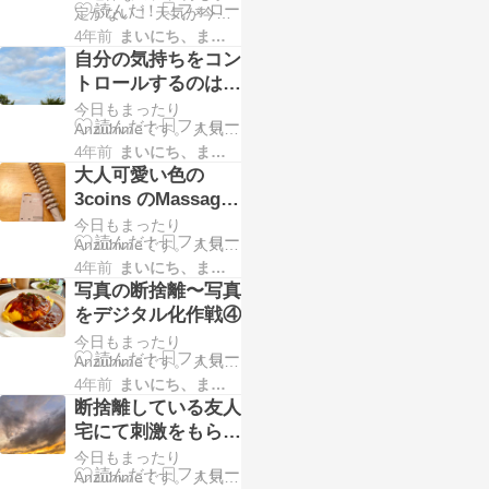
定がない！ 天気が今一
頃から準備してなけれ
つ…なので 急な雨を考
ばすぐに行くことがで
4年前
まいにち、まいにち。。。
えると アウトドアの予
きない。 １号２号は バ
自分の気持ちをコン
定も立てづらく こんな
イトや友達会うから
トロールするのは、
時だからできる美術館
各々忙しい。 ３号は、
この年になっても大
今日もまったり
とかも、 日頃から準備
受験生なのにまだ寝て
変です。
Anzuhimeです。 人気ブ
してなければ最近は、
る。…
ログランキングに 参加
すぐに行くことができ
4年前
まいにち、まいにち。。。
中です。 ポチッとして
ない。 １号２号は バイ
大人可愛い色の
くださると順位が上が
トだのでかけるだのっ
3coins のMassage
り励みになります。 ↓ ↓
て各々忙しい。 ３号
Stick で マッサー
今日もまったり
↓ ↓ ↓ ↓ 人気ブログラン
は、受験生なのにまだ
ジ！
Anzuhimeです。 人気ブ
キングへにほんブログ
寝て…
ログランキングに 参加
村 先週から、 自分の今
4年前
まいにち、まいにち。。。
中です。 ポチッとして
の環境を変えないとい
写真の断捨離〜写真
くださると順位が上が
けないことが 立て続け
をデジタル化作戦④
り励みになります。 ↓ ↓
にやってきて 気持ちが
今日もまったり
↓ ↓ ↓ ↓ 人気ブログラン
追…
Anzuhimeです。 人気ブ
キングへにほんブログ
ログランキングに 参加
村 まだ怪我完治しない
4年前
まいにち、まいにち。。。
中です。 ポチッとして
ので、 ウォーキングも
断捨離している友人
くださると順位が上が
お休みしがち。。。 疲
宅にて刺激をもらい
り励みになります。 ↓ ↓
れて寝てしまうことが
ました。
今日もまったり
↓ ↓ ↓ ↓ 人気ブログラン
多く…
Anzuhimeです。 人気ブ
キングへにほんブログ