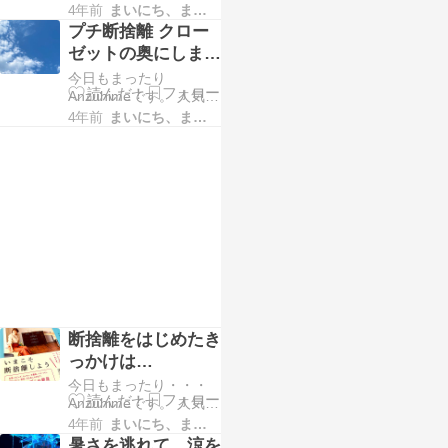
ログランキングに 参加
村 猛暑の後は台風とい
4年前
まいにち、まいにち。。。
中です。 ポチッとして
う 天気に振り回されて
プチ断捨離 クロー
くださると順位が上が
いる日々。 こんな時こ
ゼットの奥にしまっ
り励みになります。 ↓ ↓
そ、集中して写真の断
てあるバッグを見直
今日もまったり
↓ ↓ ↓ ↓ 人気ブログラン
捨離…
しました。
Anzuhimeです。 人気ブ
キングへにほんブログ
ログランキングに 参加
村 ママ友がアメリカか
4年前
まいにち、まいにち。。。
中です。 ポチッとして
ら一時帰国。 2年半ぶ
くださると順位が上が
り、友人宅にて ママ友
り励みになります。 ↓ ↓
たちに会うことができ
↓ ↓ ↓ ↓ 人気ブログラン
まし…
キングへにほんブログ
村 2号が就活で、先日リ
クルートスーツを 購入
しました。 入学式もな
かったので、 大学3年…
断捨離をはじめたき
っかけは…
今日もまったり・・・
Anzuhimeです。 人気ブ
ログランキングに 参加
4年前
まいにち、まいにち。。。
中です。 ポチッとして
暑さを逃れて、涼を