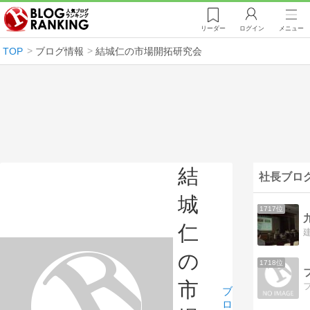
リーダー
ログイン
メニュー
TOP
ブログ情報
結城仁の市場開拓研究会
結
社長ブロ
城
1717位
仁
の
1718位
市
ブ
ロ