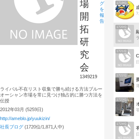
場
グ
1719位
を
開
報
告
拓
1720位
研
1721位
究
会
1722位
1349219
ライバル不在リスト収集で勝ち続ける方法ブルー
オーシャン市場を常に見つけ独占的に勝つ方法を
1723位
伝授
2012年03月
(5259日)
http://ameblo.jp/yuukizin/
1724位
社長ブログ
(1720位/1,871人中)