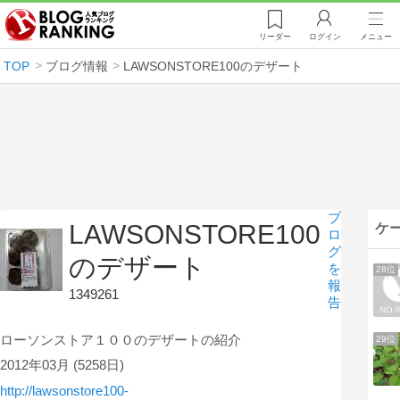
リーダー
ログイン
メニュー
TOP
ブログ情報
LAWSONSTORE100のデザート
ブ
LAWSONSTORE100
ケ
ロ
グ
のデザート
を
28位
報
1349261
告
ローソンストア１００のデザートの紹介
29位
2012年03月
(5258日)
http://lawsonstore100-