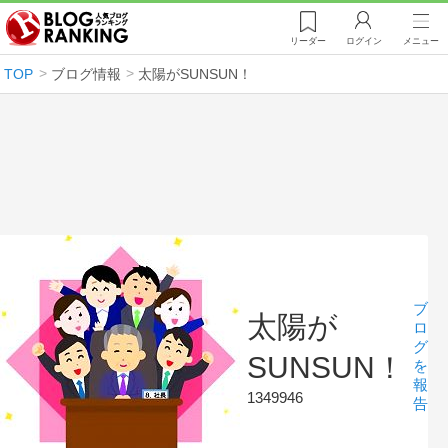
リーダー
ログイン
メニュー
TOP
ブログ情報
太陽がSUNSUN！
ブ
太陽が
ロ
グ
SUNSUN！
を
報
1349946
告