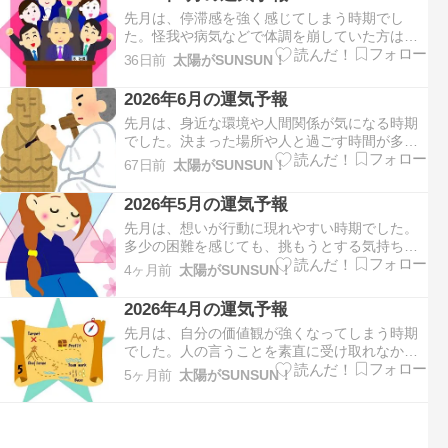
先月は、停滞感を強く感じてしまう時期でし
た。怪我や病気などで体調を崩していた方は多
いのではないでしょうか。思ったようには動け
36日前
太陽がSUNSUN！
ず、もどかしさを感じることもあったと思いま
す。今月は、成功、繁栄、活力などを示す８の
2026年6月の運気予報
運気となります。結果を求めて精力的に動き出
先月は、身近な環境や人間関係が気になる時期
します。たくさんの人と関わり…
でした。決まった場所や人と過ごす時間が多く
なっていた方は多いのではないでしょうか。 身
67日前
太陽がSUNSUN！
の周りを整理するように、今後のために必要な
ものを確認したり準備をしていたと思います。
2026年5月の運気予報
今月は、変革、探求、直感などを示す７の運気
先月は、想いが行動に現れやすい時期でした。
となります。自分を見つめ…
多少の困難を感じても、挑もうとする気持ちで
行動していた方は多いのではないでしょうか。
4ヶ月前
太陽がSUNSUN！
周りを巻き込んだり巻き込まれたり…忙しく動
き続けていたと思います。今月は、調和、愛、
2026年4月の運気予報
献身などを示す６の運気となります。身近な環
先月は、自分の価値観が強くなってしまう時期
境や人間関係がテーマとな…
でした。人の言うことを素直に受け取れなかっ
たり、懐疑的になっていた方は多いのではない
5ヶ月前
太陽がSUNSUN！
でしょうか。いつもより攻撃的な気持ちが強く
なっていたと思います。今月は、変化、自由、
行動力などを示す５の運気となります。興味の
対象に向かって真っすぐに行…