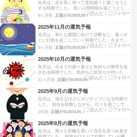
先月は、志を高く持って意気揚々と過ごそうと
たり、原点に戻ってや…
する時期でした。 良い人間関係を築こうとした
り、笑顔で過ごそうとしていた方は多いのでは
8ヶ月前
太陽がSUNSUN！
ないでしょうか。 心の葛藤がありながらもポジ
ティブでいられたと思います。今月は、歓喜、
2025年11月の運気予報
想像、希望などを示す３の運気となります。自
先月は、新たな展開に向けて決断をし、真っす
分の想いを実現させるた…
ぐに行動を起こしていく時期でした。今までと
は違った方向に舵を切ることになった方は多い
9ヶ月前
太陽がSUNSUN！
のではないでしょうか。 驚くほど自然に気持ち
の切り替えができていたと思います。今月は、
2025年10月の運気予報
受容、協調、バランスなどを示す２の運気とな
先月は、今までの振り返りと気持ちの整理を促
ります。良い協力関係を築…
される時期でした。気持ちに区切りが付いた
り、諦めがつくような出来事があった方は多い
11ヶ月前
太陽がSUNSUN！
のではないでしょうか。 その割にはスッキリと
した気持ちで過ごせていたと思います。今月
2025年9月の運気予報
は、開始、自立、決断などを示す１の運気とな
先月は、強引なほどにポジティブになる時期で
ります。新たな展開に向けて決…
した。 自分を鼓舞しながら、日々を過ごしてい
たという方は多いのではないでしょうか。 いつ
1年前
太陽がSUNSUN！
もより前向きに精力的に動けていたと思いま
す。今月は、完結、手放す、整理などを示す９
2025年8月の運気予報
の運気となります。自分の気持ちに区切りがつ
先月は、周りと距離を置いて自分を見つめ直す
けられたり、意外とあっさ…
時期でした。 何故かひとりで行動している機会