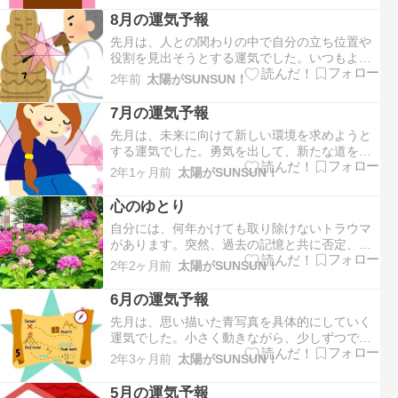
しながら、本心との葛藤をしていたこともあっ
8月の運気予報
たと思います。今月は、成功、繁栄、活力など
先月は、人との関わりの中で自分の立ち位置や
を示す８の運気となります…
役割を見出そうとする運気でした。いつもより
人と関わる機会が増えていた方は多いのではな
2年前
太陽がSUNSUN！
いでしょうか。 周りの動きや反応を見ながら気
持ちを整理し確認しようとしていたこともあっ
7月の運気予報
たと思います。今月は、変革、探求、独立など
先月は、未来に向けて新しい環境を求めようと
を示す７の運気となります…
する運気でした。勇気を出して、新たな道を切
り開こうと頑張っていた方は多いのではないで
2年1ヶ月前
太陽がSUNSUN！
しょうか。 思わぬ出来事に戸惑ったり、今後に
不安を感じたこともあったと思います。今月
心のゆとり
は、調和、献身、創造などを示す６の運気とな
自分には、何年かけても取り除けないトラウマ
ります。 身を置く環境と調…
があります。突然、過去の記憶と共に否定、怒
り、悲しさなどが沸々と湧き上がって苦しくな
2年2ヶ月前
太陽がSUNSUN！
ってしまいます。それは一瞬だけの出来事なの
ですが、この10年以上、毎日の習慣のように襲
6月の運気予報
ってくる感情です。嘘をつかずに誠実に生きて
先月は、思い描いた青写真を具体的にしていく
きたはずなのに何でだろう…
運気でした。小さく動きながら、少しずつでも
前進することを考えていた方も多いのではない
2年3ヶ月前
太陽がSUNSUN！
でしょうか。 いつもとは時間の流れが違ってい
たので“停滞”を感じることもあったかもしれませ
5月の運気予報