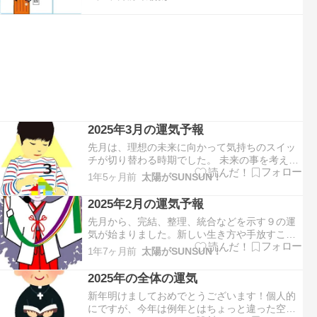
か。 辛く厳しい状況でも、何故か前向きな自分
を感じていたと思います。今月は、安定、基
盤、現実性などを示す４の運気となります。 も
のごとを現実的に捉えて…
2025年3月の運気予報
先月は、理想の未来に向かって気持ちのスイッ
チが切り替わる時期でした。 未来の事を考えて
行動を起こしたり、憂いていた方は多いのでは
1年5ヶ月前
太陽がSUNSUN！
ないでしょうか。 まだ見ぬ未来が現実になった
かのように感じていたと思います。今月は、歓
2025年2月の運気予報
喜、創造、希望などを示す３の運気となりま
先月から、完結、整理、統合などを示す９の運
す。 思考がポジティブに…
気が始まりました。新しい生き方や手放すこと
を意識された方は多いのではないでしょうか。
1年7ヶ月前
太陽がSUNSUN！
いつもより具体的で、固い決意のようのものを
感じていたと思います。今月は、直観力、感受
2025年の全体の運気
性、理想主義などを示す１１の運気となりま
新年明けましておめでとうございます！個人的
す。2024年11月から始ま…
にですが、今年は例年とはちょっと違った空気