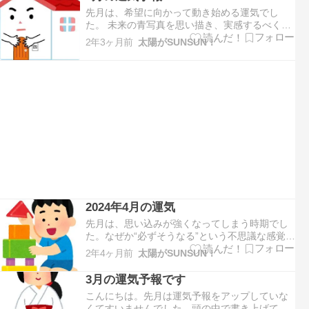
ん。今月は、変化、挑戦、コミュニケーション
先月は、希望に向かって動き始める運気でし
などを示す５の運気と…
た。 未来の青写真を思い描き、実感するべく動
いていた方も多いのではないでしょうか。先行
2年3ヶ月前
太陽がSUNSUN！
きに不安を感じて感情的になってしまったこと
もあると思います。今月は、安定、基礎、現実
性などを示す４の運気となります。思い描いた
青写真を実現するべく具体的…
2024年4月の運気
先月は、思い込みが強くなってしまう時期でし
た。なぜか“必ずそうなる”という不思議な感覚を
持って過ごされた方も多いのではないでしょう
2年4ヶ月前
太陽がSUNSUN！
か。 周りの事が気になっても、愚痴や悪口など
を言って発散しているイメージもあります。 辛
3月の運気予報です
くても、苦しくても、意外とポジティブでいら
こんにちは。先月は運気予報をアップしていな
れたはずです。今月…
くてすいませんでした。頭の中で書き上げて、