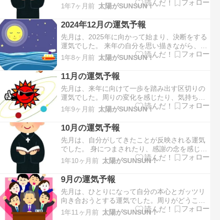
を感じています。何が違うのか？をじっくりと
1年7ヶ月前
太陽がSUNSUN！
味わいながら過ごしたいと思っています。(^｡^)
今年の運気です。2025年は完結、整理、統合な
2024年12月の運気予報
どを示す９の運気となります。2017年から始ま
先月は、2025年に向かって始まり、決断をする
った運気の流…
運気でした。 来年の自分を思い描きながら、忙
しく動き回っていた方は多いのではないでしょ
1年8ヶ月前
太陽がSUNSUN！
うか。 どんな状況でも不思議と前向きな気持ち
で過ごせていたと思います。今月は、協調、受
11月の運気予報
容、感受性などを示す２の運気となります。 先
先月は、来年に向けて一歩を踏み出す区切りの
月から始まった“…
運気でした。周りの変化を感じたり、気持ちの
切り替えを意識していた方は多いのではないで
1年9ヶ月前
太陽がSUNSUN！
しょうか。 体調などの変化によって、今後のこ
とを考え直す機会もあったと思います。今月
10月の運気予報
は、始まり、決断、自立などを示す１の運気と
先月は、自分がしてきたことが反映される運気
なります。 完結、整理を示…
でした。 身につまされたり、感謝の念を感じる
ような出来事を体験した方は多いのではないで
1年10ヶ月前
太陽がSUNSUN！
しょうか。 それらの体験を受けて、新しい道を
決意することもあったと思います。今月は、完
9月の運気予報
結、手放す、整理などを示す９の運気となりま
先月は、ひとりになって自分の本心とガッツリ
す。 今年の運気の区切…
向き合おうとする運気でした。周りがどうこう
ではなく、自分がどう生きるかを考えていた方
1年11ヶ月前
太陽がSUNSUN！
は多いのではないでしょうか。 今の自分を俯瞰