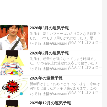
2026年3月の運気予報
先月は、新しいフェーズの入り口となる時期で
した。いつもより周りが気になったり、思った
ような成果が得られなかった方は多いのではな
5ヶ月前
太陽がSUNSUN！
いでしょうか。まるで何かを試されているよう
な感覚を感じていたと思います。今月は、安
2026年2月の運気予報
定、基礎、現実性などを示す４の運気となりま
先月は、感受性が強くなってしまう時期でし
す。自分の価値観が強く前に出…
た。 いつも以上に過敏に反応して傷ついたり、
イライラしてしまったという方は多いのではな
6ヶ月前
太陽がSUNSUN！
いでしょうか。 気持ちと行動がうまく嚙み合わ
ない感覚があったと思います。今月は、希望、
2026年の運気予報
創造性、歓喜などを示す３の運気となります。
新年明けましておめでとうございます！今年は
自分の気持ちを上手く表現…
例年とは違ったスッキリ感があります。この予
感が良い方向に動いてくれるように願っていま
7ヶ月前
太陽がSUNSUN！
す。(^^)今年の運気です。2026年は開始、自
立、独立などを示す１の運気となります。新し
2025年12月の運気予報
い９年周期が始まる年です。なので何かを始め