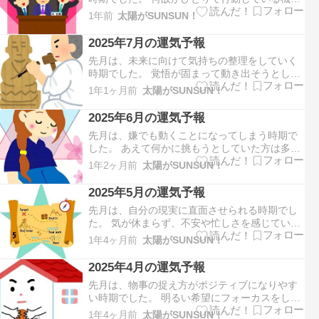
が多かったのではないでしょうか。 先に進むた
1年前
太陽がSUNSUN！
めに心の葛藤を消化しようとしていたと思いま
す。今月は、成功、繁栄、活力などを示す８の
2025年7月の運気予報
運気となります。強引なほどにポジティブシン
先月は、未来に向けて気持ちの整理をしていく
キングになっていきます…
時期でした。 覚悟が固まって動き出そうとして
いた方は多いのではないでしょうか。 同時に不
1年1ヶ月前
太陽がSUNSUN！
安が入り混じった複雑な気持ちもあったと思い
ます。今月は、変革、探求、直感などを示す７
2025年6月の運気予報
の運気となります。 何故かひとりになって、思
先月は、嫌でも動くことになってしまう時期で
いにふける時間が増え…
した。 あえて何かに挑もうとしていた方は多い
のではないでしょうか。 何故か積極的になって
1年2ヶ月前
太陽がSUNSUN！
いる自分に不思議とワクワクしていたと思いま
す。今月は、調和、美、無条件の愛などを示す
2025年5月の運気予報
６の運気となります。 周りの人や環境に対する
先月は、自分の現実に直面させられる時期でし
愛情がどんどん大きく…
た。 気が休まらず、不安や忙しさを感じていた
方は多いのではないでしょうか。 早く落ち着き
1年4ヶ月前
太陽がSUNSUN！
たい、ゆっくり過ごしたいと感じていたと思い
ます。今月は、変化、挑戦、自由などを示す５
2025年4月の運気予報
の運気となります。 自分の目で確かめるため
先月は、物事の捉え方がポジティブになりやす
に、積極的に行動を起こ…
い時期でした。 明るい希望にフォーカスをしな
がら過ごしていた方は多いのではないでしょう
1年4ヶ月前
太陽がSUNSUN！