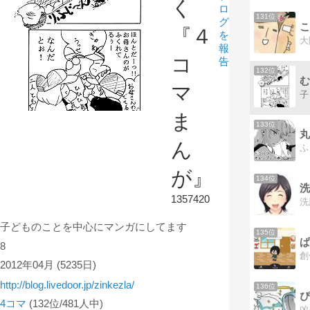
く
ロ
131位
グ
こ
『４
を
報
コ
告
132位
む
マ
子
ま
133位
丸
ん
が』
134位
洗
1357420
子どものことを中心にマンガにしてます
135位
ぱ
8
2012年04月
(5235日)
http://blog.livedoor.jp/zinkezla/
136位
ぴ
4コマ
(132位/481人中)