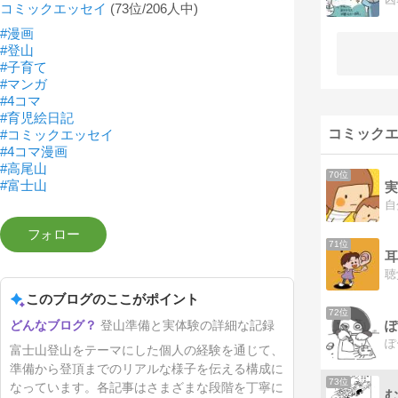
コミックエッセイ
(73位/206人中)
#漫画
#登山
#子育て
#マンガ
#4コマ
#育児絵日記
コミックエ
#コミックエッセイ
#4コマ漫画
#高尾山
70位
#富士山
実
71位
耳
このブログのここがポイント
72位
ぽ
登山準備と実体験の詳細な記録
富士山登山をテーマにした個人の経験を通じて、
準備から登頂までのリアルな様子を伝える構成に
73位
なっています。各記事はさまざまな段階を丁寧に
む