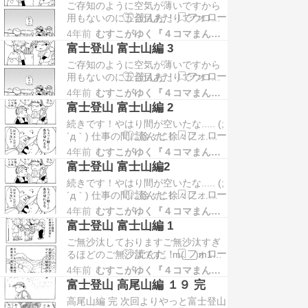
ご存知のように空気が薄いですから
キングに参加しています。クリック
用もないのに五合目あたりでウロウ
してもらえるとランクアップしてや
ロしたりしてこれホントに体慣れて
る気がでます ↓↓↓クリックをお願
4年前
むすこがゆく『４コマまんが』
んのかなー？？とか思いながら時間
い…
富士登山 富士山編 3
を過ごしました他の人はどうしてた
ご存知のように空気が薄いですから
んだろ？？ 高尾山編を最初から読む
用もないのに五合目あたりでウロウ
方は こちら → 富士登山 高尾山編 １
ロしたりしてこれホントに体慣れて
富士登山 最初から読む方はこちら →
4年前
むすこがゆく『４コマまんが』
んのかなー？？とか思いながら時間
富士登…
富士登山 富士山編 2
を過ごしました他の人はどうしてた
続きです！やはり間が空いたな..... (;
んだろ？？ 高尾山編を最初から読む
´д｀) 仕事の間に徐々に徐々に....よ
方は こちら → 富士登山 高尾山編 １
ろしくお願いいたします 高尾山編を
富士登山 最初から読む方はこちら →
4年前
むすこがゆく『４コマまんが』
最初から読む方は こちら → 富士登
富士登…
富士登山 富士山編2
山 高尾山編 １ 富士登山 最初から読
続きです！やはり間が空いたな..... (;
む方はこちら → 富士登山 準備編 １
´д｀) 仕事の間に徐々に徐々に....よ
ランキングに参加しています。クリ
ろしくお願いいたします 高尾山編を
ックしてもらえ…
4年前
むすこがゆく『４コマまんが』
最初から読む方は こちら → 富士登
富士登山 富士山編 1
山 高尾山編 １ 富士登山 最初から読
ご無沙汰しておりますご無沙汰すぎ
む方はこちら → 富士登山 準備編 １
るほどのご無沙汰です。m(__)m1年
ランキングに参加しています。クリ
以上も空けて富士登山編 本編スター
ックしてもらえ…
4年前
むすこがゆく『４コマまんが』
トです絵が変わったとか持ち物が違
富士登山 高尾山編 １９ 完
うとか細かいことは言っちゃあいけ
高尾山編 完 次回よりやっと富士登山
ませんおそらくとゆーか、また間が