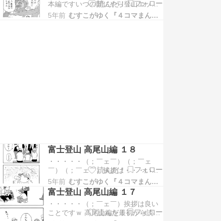
本編ですいつの間にやら登山エッセ
空いてしまうやも知れません (
イみたいになってしまって本題「む
´Д`)y━・いや....空くでしょう（決定
5年前
むすこがゆく『４コマまんが』
すこがゆく」から離れてしまってま
事項…
すがそこはそれ これからもよろしく
お願いしますおまけ年を取ると遅れ
てやってくるとゆー筋肉痛・・ アレ
は痛みに対する感覚が鈍くなるから
とか年を取って…
富士登山 高尾山編 １８
・・・・・（；￣ェ￣）（；￣ェ
￣）（；￣ェ￣）挨拶は・・・いい
ことだよネ？ 高尾山編を最初から読
5年前
むすこがゆく『４コマまんが』
む方は こちら → 富士登山 高尾山編
富士登山 高尾山編 １７
１ 富士登山 最初から読む方はこちら
・・・・・（；￣ェ￣）挨拶は良い
→ 富士登山 準備編 １ ランキングに
ことですｗ 高尾山編を最初から読む
参加しています。クリックしてもら