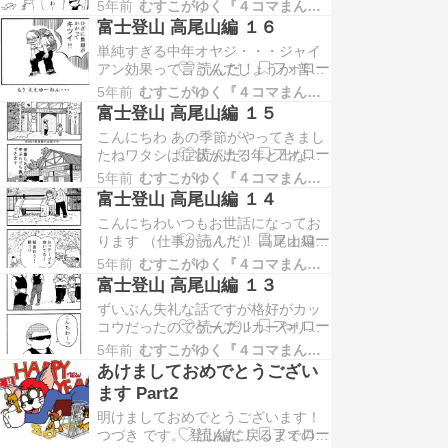
方はこちら → 富士登山 高尾山編 １
えるとランクアップしてやる気がで
5年前
むすこがゆく『４コマまんが』
富士登山 最初から読む方はこちら →
ます…
富士登山 高尾山編 １６
富士登山 準備編 １ ランキングに参
単純すぎる中年オヤジ・・・ジャイ
加しています。クリックしてもらえ
アン効果って言うんでしょうか 普段
るとランクアップしてやる気がでま
イジワルな人や見た目悪そうな人が
す ↓↓↓クリックをお願いします！ …
5年前
むすこがゆく『４コマまんが』
礼儀正しかったりするとつい感心し
富士登山 高尾山編 １５
ちゃいますよね 高尾山編を最初から
こんにちわ あの季節がやってきまし
読む方はこちら → 富士登山 高尾山
たねワタシは症状が出る年と出ない
編 １ 富士登山 最初から読む方はこ
年があるんですけどそれって花粉症
ちら → 富士登山 準備編 １ ランキン
5年前
むすこがゆく『４コマまんが』
なんでしょうか？？ 家族では敵 妻と
グに…
富士登山 高尾山編 １４
ムスメが酷くて薬を飲まずにはいら
こんにちわいつもお世話になってお
れないみたいです 今回は4コマに収
ります （仕事かっ！！） 高尾山編も
める事ができず中途半端なコマ数に
終盤ですそろそろ暖かくなって来て
なってしまいましたスマホで見るこ
5年前
むすこがゆく『４コマまんが』
登山する人にはいい季節でしょう 我
とを考えるとあ…
富士登山 高尾山編 １３
が家は暫く行けてませんが・・・子
ずいぶん失礼な話ですが格好がカッ
どもの頃の遠足を思い出してしまい
コウだったのでケーブルカーやリフ
ました 登山して頂上で飯食うってい
トで上がって展望台あたりで帰るの
いですよね (´∇｀) 高尾山編を最初か
5年前
むすこがゆく『４コマまんが』
かと思っていたし登山してましてや
ら読む…
あけましておめでとうござい
しっかり挨拶するなんてと・・・ い
ます Part2
ー若者たちでしたよ ズズーっ（( ^-
明けましておめでとうございます！
^)_旦~ 脈絡がありませんが「鋼の錬
つづき です。 登山編に戻るまでの
金術師」を読み始めました面白いで