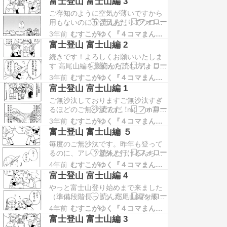
富士登山 富士山編 3
はこちら → 富士登山 準備編 １ ラン
ご存知のように空気が薄いですから
キングに参加しています。クリック
用もないのに五合目あたりでウロウ
してもらえるとランクアップしてや
ロしたりしてこれホントに体慣れて
る気がでます ↓↓↓クリックをお願
3年前
むすこがゆく『４コマまんが』
んのかなー？？とか思いながら時間
い…
富士登山 富士山編 2
を過ごしました他の人はどうしてた
続きです！よろしくお願いいたしま
んだろ？？ 高尾山編を最初から読む
す 高尾山編を最初から読む方は こち
方は こちら → 富士登山 高尾山編 １
ら → 富士登山 高尾山編 １ 富士登山
富士登山 最初から読む方はこちら →
3年前
むすこがゆく『４コマまんが』
最初から読む方はこちら → 富士登山
富士登…
富士登山 富士山編 1
準備編 １ ランキングに参加していま
ご無沙汰しておりますご無沙汰すぎ
す。クリックしてもらえるとランク
るほどのご無沙汰です。m(__)m富士
アップしてやる気がでます ↓↓↓クリ
登山編 本編スタートです絵が変わっ
ックをお願いします！ |∀・…
3年前
むすこがゆく『４コマまんが』
たとか持ち物が違うとか細かいこと
富士登山 富士山編 ５
は言っちゃあいけませんおそらくと
毎度のご無沙汰です。昨年も登って
ゆーか、また間が空いてしまうやも
るのに、アレ？意外と行けるんちゃ
知れません ( ´Д`)y━・いや....空くで
う？って思うのは何故なのか練習を
しょう（決定事項）仕事の間に徐々
4年前
むすこがゆく『４コマまんが』
して臨んだのがよかったのか....富士
…
富士登山 富士山編 4
宮ルートの５～６合間は意外となだ
やっと富士山登り始めまで来ました
らかしかし、これからが... 高尾山編
（準備段階長っ！） 高尾山編を最初
を最初から読む方は こちら → 富士
から読む方は こちら → 富士登山 高
登山 高尾山編 １ 富士登山 最初から
4年前
むすこがゆく『４コマまんが』
尾山編 １ 富士登山 最初から読む方
読…
富士登山 富士山編 3
はこちら → 富士登山 準備編 １ ラン