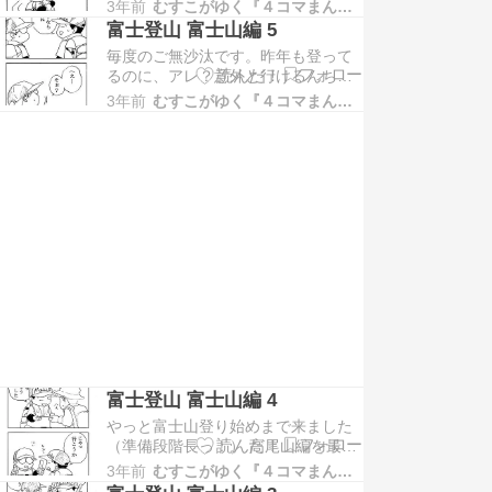
食べて補う。疲れたと感じたときで
参加しています。クリック…
3年前
むすこがゆく『４コマまんが』
は遅いと本に書いてあったホントだ
富士登山 富士山編 5
よ、ホント..... 高尾山編を最初から
毎度のご無沙汰です。昨年も登って
読む方は こちら → 富士登山 高尾山
るのに、アレ？意外と行けるんちゃ
編 １ 富士登山 最初から読む方はこ
う？って思うのは何故なのか練習を
ちら → 富士登山 準備編 １ ラン…
3年前
むすこがゆく『４コマまんが』
して臨んだのがよかったのか....富士
宮ルートの５～６合間は意外となだ
らかしかし、これからが... 高尾山編
を最初から読む方は こちら → 富士
登山 高尾山編 １ 富士登山 最初から
読…
富士登山 富士山編 4
やっと富士山登り始めまで来ました
（準備段階長っ！） 高尾山編を最初
から読む方は こちら → 富士登山 高
3年前
むすこがゆく『４コマまんが』
尾山編 １ 富士登山 最初から読む方