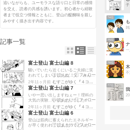
追いながらも、ユーモラスな語り口と日常の感情
子
を交え、読者の共感を誘います。初心者から経験
者まで役立つ情報とともに、登山の醍醐味を親し
74位
みやすく描き出す内容です。
も
記事一覧
75位
ナ
富士登山 富士山編 8
76位
木
騒いでいたら近くにいるご夫婦に笑
われてしまいましたね....父 「みんな
膨れるんだよ、山に登ると。。そん
2年11ヶ月前
むすこがゆく『４コマまんが』
で下山すると痩せるんだ」むすこ
77位
富士登山 富士山編 7
我
「それは運動したから、やせただけ
いやー思い出しますねぇー！理科の
なんじゃ？」父 「むっ..... 」 高尾山
大気の実験...やりませんでした？空
編を最初から読む方は こちら → 富
き缶を使ったやつ下山したらヘコむ
士登山 高尾山編 １ 富士登山 …
2年11ヶ月前
むすこがゆく『４コマまんが』
かしら....腹が 高尾山編を最初から読
富士登山 富士山編 6
む方は こちら → 富士登山 高尾山編
登山は筋肉に蓄えられたエネルギー
１ 富士登山 最初から読む方はこちら
が早く使われてしまうのでどんどん
→ 富士登山 準備編 １ ランキングに