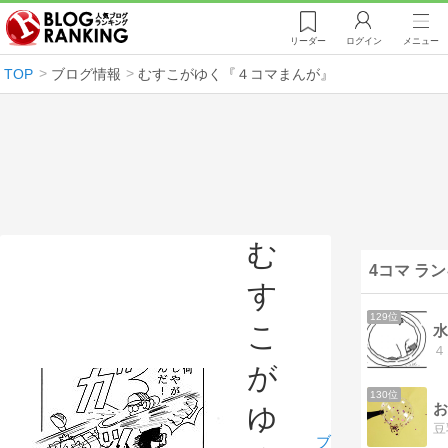
リーダー
ログイン
メニュー
TOP
ブログ情報
むすこがゆく『４コマまんが』
む
4コマ ラ
す
129位
こ
水
が
130位
お
ゆ
ブ