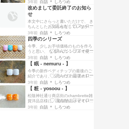
た。 webshopでのお取り扱いはこの
らい下半期の記憶が怪しい…… 8月
3年前
白詰 ＊ しろつめ
週末にて終了。 店頭でのお取り扱い
いっぱ…
改めまして委託終了のお知ら
は、 月・火の定休日を挟んで残り2
せ
日間です。 そんな差し迫った（？）
本文中にさらっと書いただけで、 き
時期ですが、 やはり委託終了前に一
ちんとしたお知らせをしていなかっ
度ご挨拶がしたかったので、 …
たので。 改めまして。 長らくお世
3年前
白詰 ＊ しろつめ
話になっておりました、 松陰神社通
四季のシリーズ
り商店街のchambrette雑貨洋品店様
今季、少しお手頃価格のものを作ろ
での委託販売が、 今月末で終了する
うと思い、 なるべくシンプルで使い
こととなりました。 例年、ペディチ
やすく、 それでいて白詰らしいもの
ップのお取り扱いは夏季のみです
3年前
白詰 ＊ しろつめ
をと考えたのが、 【 四季 】のシリ
が、…
【 眠 - nemuru - 】
ーズでした。 左から、 【 笑 -
今季の新作ペディチップの最後のご
warau -】 【 滴 - sitataru - 】 【 粧
紹介であり、 シリーズの最後の1つ
- yosoou - 】 【 眠 - ne…
でもあります。 【 眠 - nemuru - 】
3年前
白詰 ＊ しろつめ
ホワイトとグレーの柔らかなマーブ
【 粧 - yosoou - 】
ルカラーに、 白い円周を描いて、白
松陰神社通り商店街のchambrette雑
いシェルを載せた、 カラーレスなデ
貨洋品店様に、 追加納品させていた
ザイン。 他の同シリーズのものより
だいた新作ペディチップご紹介！ 【
シェルを多めに載せています。…
3年前
白詰 ＊ しろつめ
粧 - yosoou - 】 紅葉をイメージし
たカラーのつもりが、 出来上がって
みると柑橘類のようでちょっと美味
しそう。 明るめいオレンジ×イエロ