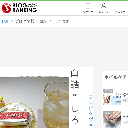
リーダー
ログイン
メニュー
TOP
ブログ情報
白詰 ＊ しろつめ
白
ネイルケア
詰
495位
＊
ゆ
ブ
ロ
し
グ
を
496位
ろ
報
告