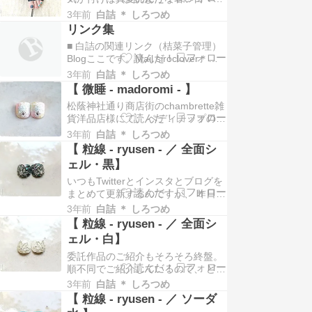
プは天候にわりと左右されるので、
続いております。 皆様いかがお過ご
天気予報を見ながら一喜一憂したり
3年前
白詰 ＊ しろつめ
しでしょう。 私は駄目です。。。
もしておりま…
リンク集
（暑いの苦手） とはいえ、折角の晴
■ 白詰の関連リンク（桔菜子管理）
れ間なので。 ここはペディチップを
Blogここです。Mail siroclover＊
着けて出かけるべし！ ということ
gmail.com（＊→@）主要連絡窓
で。 親指だけペディチップ。 それ
3年前
白詰 ＊ しろつめ
口。 各種お問い合わせはこちらま
以外の爪はネ…
【 微睡 - madoromi - 】
で。Twitter@siroclover制作のあれこ
松蔭神社通り商店街のchambrette雑
れから日常の呟きなど。 一番反応が
貨洋品店様にて、 ペディチップの委
早いです。Twitter@ただいま制…
託販売中！ 委託作品を順不同でご紹
3年前
白詰 ＊ しろつめ
介しておりますが、 それもひとまず
【 粒線 - ryusen - ／ 全面シ
これで最後です。 【 微睡 -
ェル・黒】
madoromi - 】 やわらかなパステル
いつもTwitterとインスタとブログを
カラーがシェルに透けるマルチカラ
まとめて更新するのですが、 昨日は
ーの全面シェル。 ずっと作…
Twitterとインスタを更新した時点で
3年前
白詰 ＊ しろつめ
力尽きまして。 近頃なんだか急に電
【 粒線 - ryusen - ／ 全面シ
池が切れます。 歳かしら…… さ
ェル・白】
て。 気を取り直して全面シェルのご
委託作品のご紹介もそろそろ終盤。
紹介です。 委託作品のご紹介もあと
順不同でご紹介しているので、 どこ
ちょっと！ 【 粒線 - ry…
までご紹介したのか自分で分からな
3年前
白詰 ＊ しろつめ
くなってきていますがw たくさん作
【 粒線 - ryusen - ／ ソーダ
ったような、そうでもないような。