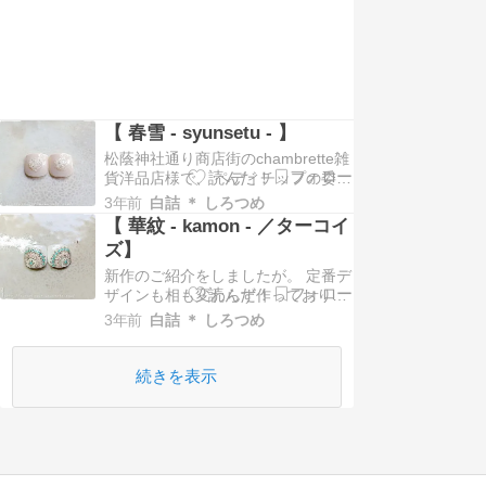
【 春雪 - syunsetu - 】
松蔭神社通り商店街のchambrette雑
貨洋品店様で、 ペディチップの委託
販売中です！ 委託させて頂いている
3年前
白詰 ＊ しろつめ
作品を順不同でご紹介しておりま
【 華紋 - kamon - ／ターコイ
す。 今回は前回に引き続き天然石シ
ズ】
リーズ（？）で。 【 春雪 -
新作のご紹介をしましたが。 定番デ
syunsetu - 】 ホワイトラブラドライ
ザインも相も変わらず作っておりま
ドをとにかくたくさん載せた…
す。 【 華紋 - kamon - ／ターコイ
3年前
白詰 ＊ しろつめ
ズ】 白詰といえばこれ。 ……だと
思ってもらえたらいいなと思ってお
ります。 他の人はあんまり作らない
続きを表示
だろうというのも含めて（笑）。 天
然石のさざれは砕いて選別をして、
…