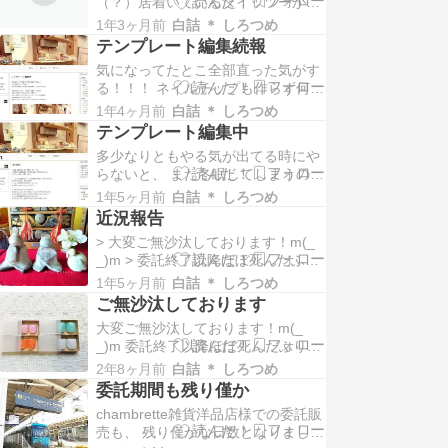
（？）居着いているタイッツーが、
はエタノールで拭き取ってくださ
外部サイトに埋め込めるようになっ
い。 ■ 入浴やプールなど水気の多い
1年3ヶ月前
白詰 ＊ しろつめ
たので、 当ブログにも表示させてみ
場所のネイ…
テンプレート編集続報
ました。 こんな感じ。 ＋続きを読
気になってたとこ全部直った気がす
む
る！！！ ネイルチップも作らず何を
しているのかと思いつつ、 こつこつ
1年4ヶ月前
白詰 ＊ しろつめ
テンプレートを編集して、 多分気に
テンプレート編集中
なっていたところが全部解決しまし
多少なりともやる気が出てる時にや
た！（拍手） 実はこのテンプレート
らないと、 また冬眠してしまうの
の編集を始めたのは、 コロナ禍前、
で、 割と見切り発車で前記事の投稿
よりも、更にもっと前。 お借りして
1年5ヶ月前
白詰 ＊ しろつめ
をしているのですが。 ブログのテン
いるこのブ…
近況報告
プレートが古いままだったので、 ス
> 大変ご無沙汰しております！m(_
マホで見た時にあまりにも見辛く
_)m > 委託終了以降ほぼ死んだふり
て、 ずっと用意していた新しいテン
になっておりましたが、 > どうにか
プレートに急遽変更。 まだ編集途中
1年5ヶ月前
白詰 ＊ しろつめ
戻って参りました。 ……という記事
だったのですが…
ご無沙汰しております
がトップ（この記事の1個下）に残
大変ご無沙汰しております！m(_
っており、 完全に白目になっており
_)m 委託終了以降ほぼ死んだふりに
ます。 しかも「2023年12月29日」
なっておりましたが、 どうにか戻っ
ですって。 全然戻って来ら…
2年8ヶ月前
白詰 ＊ しろつめ
て参りました。 本人証明（？）のた
委託期間も残り僅か
めに写真の1枚くらい撮ろうと思っ
chambrette雑貨洋品店様での委託販
たら、 在庫をどこに仕舞ったか分か
売も、 残り僅かな日数となりまし
らなくなって、 しばらく捜索したく