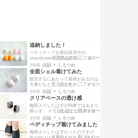
ーのマーブルカラーで…
追納しました！
ペディチップを委託販売中の
chambrette雑貨洋品店様に、 追加
納品させて頂きました。 すでに
3年前
白詰 ＊ しろつめ
webshopの方にも掲載して頂いてお
全面シェル着けてみた
りますので、 併せてご覧くださいま
販売するにあたって着画があるのは
せ。 1つのデザインを3サイズ以上
大事だなと思うのですが、 「フット
作っているので、 私としては「いっ
ネイルを塗った足」と、 「サンダ
ぱい作った！」と思っているのです
3年前
白詰 ＊ しろつめ
ル」と、 「背景映えする撮影してて
が、 デ…
クリアベースの透け感
も怒られない場所」と、 「晴れの
梅雨入りしたはずが関東ではあまり
日」と、 「私が着けられる販売品と
降らず。 そうかと思えば西側では大
同じデザインのペディチップ」が必
変な被害も出ているようで、 天災ば
要で、 なかなかバリエーションが難
3年前
白詰 ＊ しろつめ
かりは勝てませんがもう少し落ち着
しい…… 少し…
ペディチップ着けてみました
いてくれと願うばかりです。 関東も
梅雨入りしたはずだったのですが、
まだこれから降るとか？ ペディチッ
気が付けば真夏のような暑い日々が