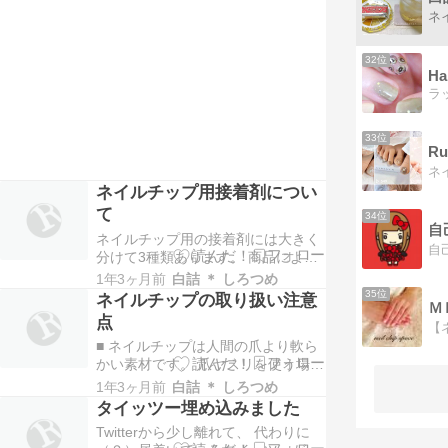
れれば簡単に見分けられるようにな
るので、 そのポイントを解説してい
きます。 ネイルチップの共通規格な
どがないため、 商品ごとに特徴が異
32位
なりま…
Ha
33位
R
ネイルチップ用接着剤につい
て
34位
自
ネイルチップ用の接着剤には大きく
分けて3種類あります。 商品によっ
て特性が違うため、 代表的な３種類
1年3ヶ月前
白詰 ＊ しろつめ
について特徴を挙げています。 それ
35位
ネイルチップの取り扱い注意
ＭＫ
以外にもたくさんの種類の粘着剤が
点
あります。 実際のご使用に際して
■ ネイルチップは人間の爪より軟ら
は、 それぞれの商品ごとの説明書き
かい素材です。 爪ヤスリを使う場合
をよく読んで、 ご使用の目的や場面
には削りすぎに注意してください。
に合わせてお…
1年3ヶ月前
白詰 ＊ しろつめ
■ ネイルチップに除光液を使用する
タイッツー埋め込みました
とネイルチップ自体が溶けてしまい
Twitterから少し離れて、 代わりに
ます。 汚れや粘着剤が残った場合に