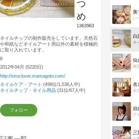
つ
497位
美
め
1363963
498位
白
ネイルチップの制作販売をしています。天然石
や和紙などネイルアート用以外の素材を積極的
に取り入れています。
499位
8
2012年04月
(5220日)
http://siroclover.mamagoto.com/
500位
ネイルケア・アート
(498位/1,536人中)
ネイルチップ・ネイル用品
(31位/67人中)
501位
502位