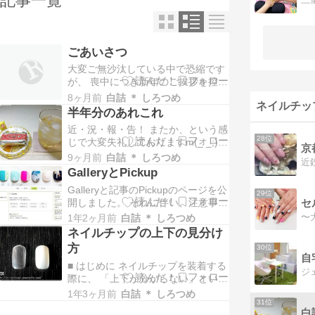
記事一覧
ごあいさつ
大変ご無沙汰している中で恐縮です
が、 喪中につき新年のご挨拶を控え
させていただきます。 お問い合わせ
8ヶ月前
白詰 ＊ しろつめ
ネイルチッ
など、 普段よりお時間いただくこと
半年分のあれこれ
もあるかもしれませんが、 基本的に
近・況・報・告！ またか、という感
は通常通り対応させていただきます
28位
じで大変失礼しておりますm(_ _;)m
ので、 なにかありましたらお気軽に
すっかり再開詐欺みたいになってお
ご連絡ください。 なかなかきちんと
9ヶ月前
白詰 ＊ しろつめ
り、 言い訳のしようもないのです
活動再開で…
GalleryとPickup
が。 何にも載せないとまたこのまま
Galleryと記事のPickupのページを公
潜ってしまいそうなので、 リハビリ
29位
開しました。 それに伴い、注意事項
がてら半年分のあれこれを。 ※ネイ
やHowtoの記事を、 いくつか書き直
ルチップは出てきません。。。 ＋続
1年2ヶ月前
白詰 ＊ しろつめ
しました。 内容自体に大きな変更は
き…
ネイルチップの上下の見分け
ありませんが、 あまりに読み難かっ
方
30位
たので ＋続きを読む
自
■ はじめに ネイルチップを装着する
ジ
際に、 「上下が分からない」という
お声がとても多いです。 見分けるに
1年3ヶ月前
白詰 ＊ しろつめ
はいくつかポイントがあります。 慣
31位
白