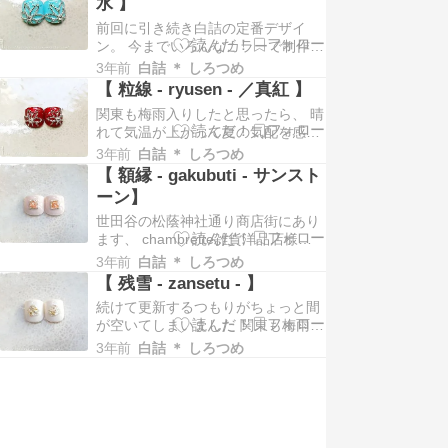
水 】
1つにつき3サイズ作っていると全体
前回に引き続き白詰の定番デザイ
量がバグります。 閑話休題。 とい
ン。 今までいろんなカラーで制作し
う事で、本日はこちら。 白詰の定番
ていますが、 その中でも丸ホロ入り
カラーと…
3年前
白詰 ＊ しろつめ
のカラーは珍しくてお気に入りです
【 粒線 - ryusen - ／真紅 】
✨ 【 粒線 - ryusen - ソーダ水 】
関東も梅雨入りしたと思ったら、 晴
「丸ホロ」をどう説明すればいいの
れて気温が上がって夏の気配を感じ
かいつも悩むのですが、 円形のホロ
る今日この頃。 サンダルで出掛けら
グラムの略なのだと思います。多
3年前
白詰 ＊ しろつめ
れる日が増えたと思って、 無理せず
分…
【 額縁 - gakubuti - サンスト
どうにかこうにか乗り切りたいと思
ーン】
います。。。 ペディチップは夏がハ
世田谷の松蔭神社通り商店街にあり
イシーズンなのに、 作ってる人は夏
ます、 chambrette雑貨洋品店様で
が苦手です(^^;。 【 粒線 - ryus…
委託販売をさせて頂いております。
3年前
白詰 ＊ しろつめ
梅雨空でちょっと今は出番が少ない
【 残雪 - zansetu - 】
かもしれませんが、 繰り返し使えま
続けて更新するつもりがちょっと間
すので気になる品は、 お早めにお手
が空いてしまいました 関東も梅雨入
元に置いて頂いて夏まで使って頂け
りして雨が続いてますね。 ペディチ
れば。 webshopもございます！ …
3年前
白詰 ＊ しろつめ
ップの季節はちょっとお預けかなと
思いつつ、 たまの晴れ間の楽しみに
して頂けたら嬉しいです。 【 残雪 -
zansetu - 】 という事で、前回の続
きで、 【春雪】の色違い&石…