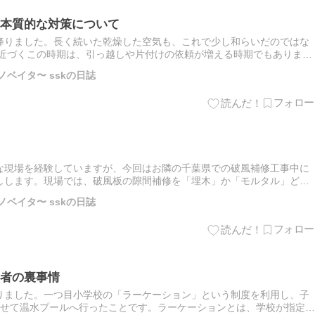
本質的な対策について
降りました。長く続いた乾燥した空気も、これで少し和らいだのではな
が近づくこの時期は、引っ越しや片付けの依頼が増える時期でもありま
えているのが 防犯対策 に関するご相談です。特に、窓ガラス越しの…
ノベイタ〜 sskの日誌
な現場を経験していますが、今回はお隣の千葉県での破風補修工事中に
しします。現場では、破風板の隙間補修を「埋木」か「モルタル」どち
的に作業環境を考慮してモルタルで補修することに。ところが、準備し
ノベイタ〜 sskの日誌
者の裏事情
りました。一つ目小学校の「ラーケーション」という制度を利用し、子
らせて温水プールへ行ったことです。ラーケーションとは、学校が指定す