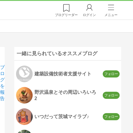
ブログ
リーダー
ログイン
メニュー
一緒に見られているオススメブログ
ブ
ロ
建築設備技術者支援サイト
グ
を
野沢温泉とその周辺いろいろ
報
2
告
いつだって茨城マイラブ♪