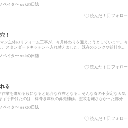
インセミナーで、「未来と現実を同時に考える」という考え方に興味を
ノベイタ〜 sskの日誌
穴！
ーマン主体のリフォーム工事が、今月終わりを迎えようとしています。今
し、スタンダードキッチンへ入れ替えました。既存のシンクや給排水
チンと異なっていたため、配管の接続にはかなり苦労しました。また、
ノベイタ〜 sskの日誌
れる
ざ作業を進める段になると厄介な存在となる…そんな春の不安定な天気
 まず手掛けたのは、棒葺き屋根の鼻先補修。塗装を施さなかった部分が
込んで補強し、コーキングとネジでしっかり固定。色ムラを避けるた
ノベイタ〜 sskの日誌