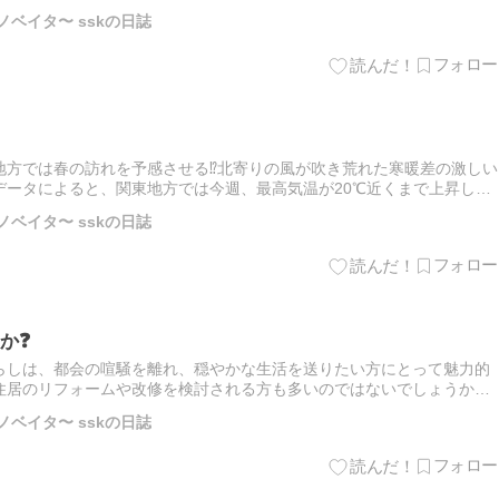
どもを休ませて学びや経験の機会をつくることができる制度です。こ
ノベイタ〜 sskの日誌
方では春の訪れを予感させる⁉️北寄りの風が吹き荒れた寒暖差の激しい
データによると、関東地方では今週、最高気温が20℃近くまで上昇した
下に急降下する日もあり、寒暖差が激しい状況でした。一般的に、…
ノベイタ〜 sskの日誌
か❓
らしは、都会の喧騒を離れ、穏やかな生活を送りたい方にとって魅力的
住居のリフォームや改修を検討される方も多いのではないでしょうか。
せぬ事態や資材不足、天候に左右されることも少なくありません。特
ノベイタ〜 sskの日誌