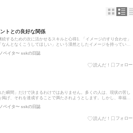
ントとの良好な関係
続するための次に活かせるスキルと心得1. 「イメージのすり合わせ」
「なんとなくこうしてほしい」という漠然としたイメージを持っている
の提案とズレることがあります。特にリメイクや補修系の工事では「…
ノベイタ〜 sskの日誌
れた瞬間」だけで決まるわけではありません。多くの人は、現状の苦し
を掲げ、それを達成することで満たされようとします。しかし、幸福と
けでなく、そこに至るまでの過程にも宿るものです。日々の努力や挑
ノベイタ〜 sskの日誌