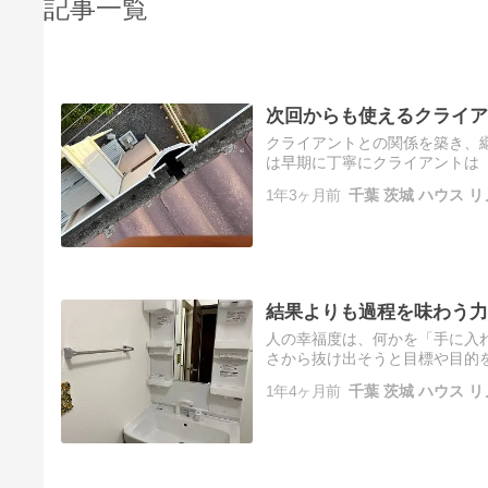
記事一覧
次回からも使えるクライア
クライアントとの関係を築き、継
は早期に丁寧にクライアントは
ことが多く、こちらのプロ視点
1年3ヶ月前
千葉 茨城 ハウス リ
結果よりも過程を味わう力
人の幸福度は、何かを「手に入
さから抜け出そうと目標や目的
は目標を達成した一瞬の喜びだ
1年4ヶ月前
千葉 茨城 ハウス リ
戦、…