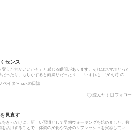
くセンス
ろ変えた方がいいかも」と感じる瞬間があります。それはスマホだった
だったり、もしかすると雨漏りだったり――いずれも、“変え時”のサ
今回は、身近な3つの事例を通して、「タイミングを見極める力」の大…
ノベイタ〜 sskの日誌
を見直す
みをきっかけに、新しい習慣として早朝ウォーキングを始めました。数
間を活用することで、体調の変化や気分のリフレッシュを実感していま