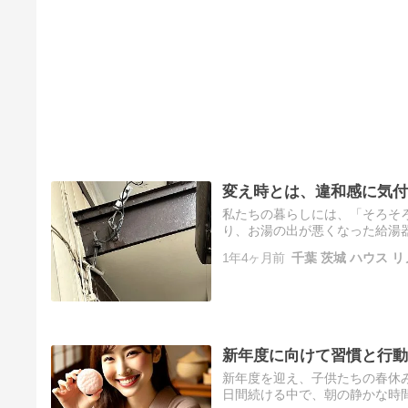
変え時とは、違和感に気付
私たちの暮らしには、「そろそ
り、お湯の出が悪くなった給湯器
インが現れるタイミングです。
1年4ヶ月前
千葉 茨城 ハウス リ
新年度に向けて習慣と行動
新年度を迎え、子供たちの春休
日間続ける中で、朝の静かな時