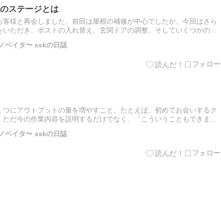
のステージとは
お客様と再会しました。前回は屋根の補修が中心でしたが、今回はさら
をいただき、ポストの入れ替え、玄関ドアの調整、そしていくつかの追
がら進めました。 前回はメールでのやり取りが中心でしたが、今回は
ノベイタ〜 sskの日誌
１つにアウトプットの量を増やすこと。たとえば、初めてお会いするク
、ただ今の作業内容を説明するだけでなく、「こういうこともできます
った仕事も視野に入れています」と、自分なりのビジョンを積極的に
ノベイタ〜 sskの日誌