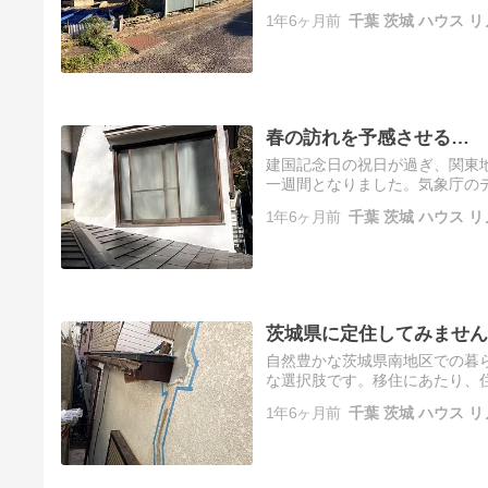
る日以外にも、家庭の判断で子
1年6ヶ月前
千葉 茨城 ハウス リ
の…
春の訪れを予感させる…
建国記念日の祝日が過ぎ、関東地
一週間となりました。気象庁の
かと思えば、翌日には10℃以
1年6ヶ月前
千葉 茨城 ハウス リ
茨城県に定住してみません
自然豊かな茨城県南地区での暮
な選択肢です。移住にあたり、
しかし、リフォーム工事は予期
1年6ヶ月前
千葉 茨城 ハウス リ
に、…