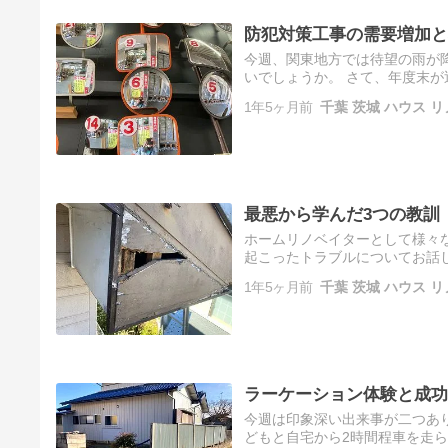
防犯対策工事の需要増加と
今週、関東地方では待望の雨が
いでしょうか。 さて、年度末
す。それと並行して、最近特に増
1年5ヶ月前
千葉 茨城 ハウス リ
最悪から学んだ3つの教訓
ホームリノベイターとして様々
起こったトラブルについてお話
らで行うか悩みましたが、最終
1年5ヶ月前
千葉 茨城 ハウス リ
て…
ラーケーション体験と成功
今週は印象深い出来事が二つあ
どもと自宅から2時間程車を走