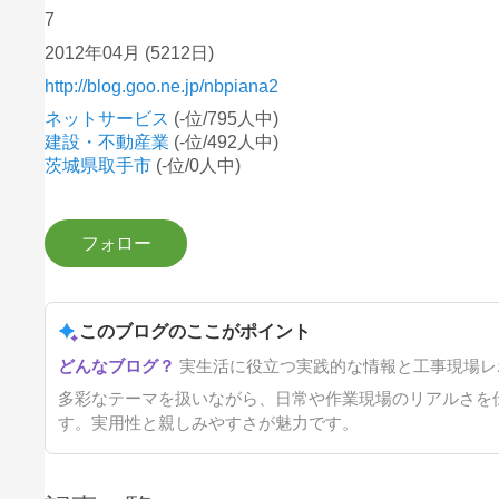
7
2012年04月
(5212日)
http://blog.goo.ne.jp/nbpiana2
ネットサービス
(-位/795人中)
建設・不動産業
(-位/492人中)
茨城県取手市
(-位/0人中)
このブログのここがポイント
実生活に役立つ実践的な情報と工事現場レ
多彩なテーマを扱いながら、日常や作業現場のリアルさを
す。実用性と親しみやすさが魅力です。