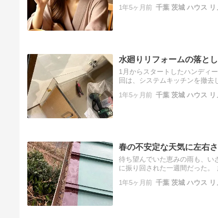
す。また、最近参加したオンラ
1年5ヶ月前
千葉 茨城 ハウス リ
持…
水廻りリフォームの落とし
1月からスタートしたハンディ
回は、システムキッチンを撤去
管、ガス管の位置が新規のキッ
1年5ヶ月前
千葉 茨城 ハウス リ
タ…
春の不安定な天気に左右さ
待ち望んでいた恵みの雨も、い
に振り回された一週間だった。
腐食してしまい、トタンで挟み
1年5ヶ月前
千葉 茨城 ハウス リ
め…