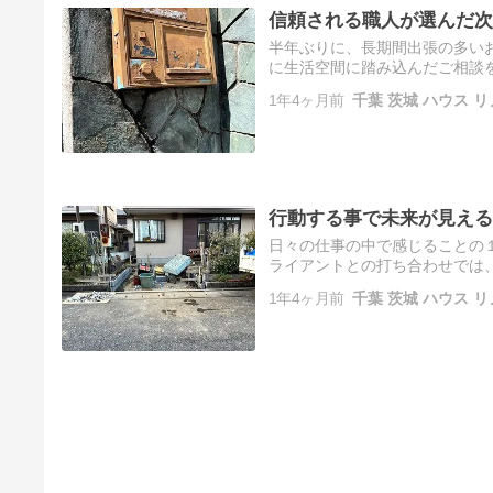
信頼される職人が選んだ次
半年ぶりに、長期間出張の多い
に生活空間に踏み込んだご相談
加工事について直接お話ししな
1年4ヶ月前
千葉 茨城 ハウス リ
ご…
行動する事で未来が見える
日々の仕事の中で感じることの
ライアントとの打ち合わせでは
(選択肢)」「将来的にはこうい
1年4ヶ月前
千葉 茨城 ハウス リ
語…