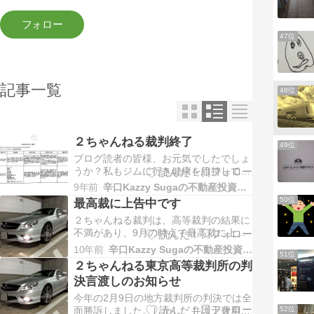
47位
記事一覧
48位
２ちゃんねる裁判終了
49位
ブログ読者の皆様、お元気でしたでしょ
うか？私もジムに行き健康を維持して、
毎日美味しい料理にお酒を堪能しており
9年前
辛口Kazzy Sugaの不動産投資とこだわりの世界
ます。ブログからFBに書込む様にな
50位
最高裁に上告中です
り、ブログから離れてしまったので書込
２ちゃんねる裁判は、高等裁判の結果に
みの仕方も忘れてしまいました^^:;:「2
不満があり、9月の時点で最高裁に上告
チャンネル」に書き込まれた、私への誹
しました。 通常は最高裁で却下される
謗中傷で始まった裁判が…
10年前
辛口Kazzy Sugaの不動産投資とこだわりの世界
51位
場合は、3か月程で返事が来て高裁の判
２ちゃんねる東京高等裁判所の判
断が確定されるそうですが、時間も過ぎ
決言渡しのお知らせ
たので多分取上げられて審議に入るので
はないかと思います。 最高裁は、裁判
今年の2月9日の地方裁判所の判決では全
長が複数で審議される為に、…
52位
面勝訴しました。しかし、弁護士費用の