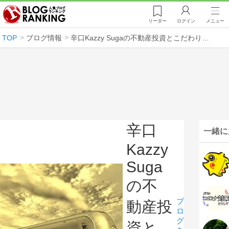
リーダー
ログイン
メニュー
TOP
ブログ情報
辛口Kazzy Sugaの不動産投資とこだわりの世界
辛口
一緒に
Kazzy
Suga
の不
ブ
動産投
ロ
グ
資と