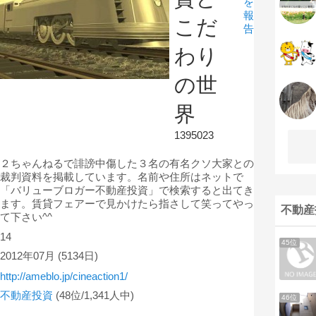
を
報
こだ
告
わり
の世
界
1395023
２ちゃんねるで誹謗中傷した３名の有名クソ大家との
裁判資料を掲載しています。名前や住所はネットで
「バリューブロガー不動産投資」で検索すると出てき
ます。賃貸フェアーで見かけたら指さして笑ってやっ
不動産
て下さい^^
14
45位
2012年07月
(5134日)
http://ameblo.jp/cineaction1/
不動産投資
(48位/1,341人中)
46位