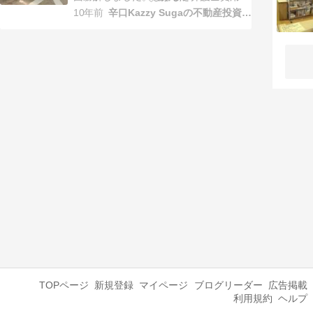
経費は全額3名の被告負担で判決が言い
10年前
辛口Kazzy Sugaの不動産投資とこだわりの世界
渡されましたが、慰謝料に関して納得が
いかず東京高等裁判所に控訴しました。
その判決が下記の日時で判決言渡しとな
ります。ご都合のある方はお越し下さ
い。判決が言い渡されたら、…
TOPページ
新規登録
マイページ
ブログリーダー
広告掲載
利用規約
ヘルプ