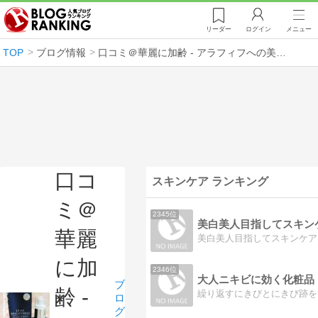
リーダー
ログイン
メニュー
TOP
ブログ情報
口コミ＠華麗に加齢 - アラフィフへの美容道
口コ
スキンケア ランキング
ミ＠
2345位
美白美人目指してスキン
華麗
美白美人目指してスキンケア
に加
2346位
ブ
齢 -
繰り返すにきびとにきび跡を
ロ
グ