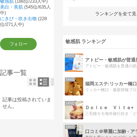
敏感肌
(186位/233人中)
美白・美肌
(545位/635人
中)
ランキングを全て見
にきび・吹き出物
(228
位/271人中)
敏感肌 ランキング
183位
記事一覧
184位
記事は投稿されていま
185位
せん。
Ｄｏｌｃｅ Ｖｉｔａ+
186位