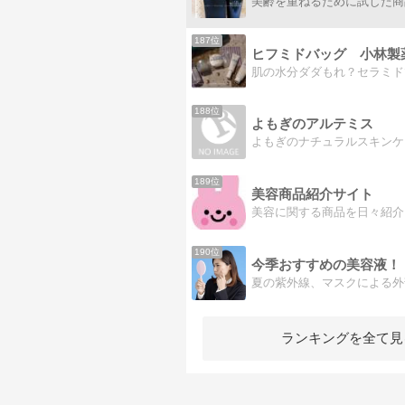
187位
肌の水分ダダもれ？セラミド
188位
よもぎのアルテミス
189位
美容商品紹介サイト
190位
今季おすすめの美容液！
ランキングを全て見