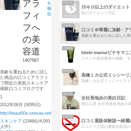
アラ
を
2347位
15キロ以上のダイエット
報
私のダイエット日記
フィ
告
フへ
2348位
の美
2349位
容道
biteki-mania/ビテキマニ
コスメや美容整形の体験、モ
1407567
美齢を重ねるために試し
2350位
た商品の口コミアラフィ
フ間近の美肌スキンケア
体験口コミブログです
2351位
1
女社長地歩の美白日記
2012年08月
(5095日)
http://beaut50s.seesaa.net/
2352位
口コミ通販体験談〜綺麗
スキンケア
(2348位/4,093
人中)