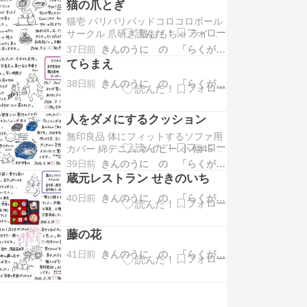
猫の爪とぎ
猫壱 バリバリパッドコロコロボール
サークル 爪研ぎ 猫おもちゃ ライト
ブラウンAmazon（アマゾン） 猫壱
37日前
きんのうに の 「らくがき日記」
バリバリボウル 爪研ぎ ライトブラウ
てらまえ
ン XLAmazon（アマゾン） アイリス
オーヤマ ネコの爪とぎ 6個パック
38日前
きんのうに の 「らくがき日記」
Amazon（アマゾン）
人をダメにするクッション
無印良品 体にフィットするソファ用
カバー 綿デニム ネイビー 小 幅45×
奥行45×高さ33cm
39日前
きんのうに の 「らくがき日記」
84464638Amazon（アマゾン）
蔵元レストラン せきのいち
40日前
きんのうに の 「らくがき日記」
藤の花
41日前
きんのうに の 「らくがき日記」