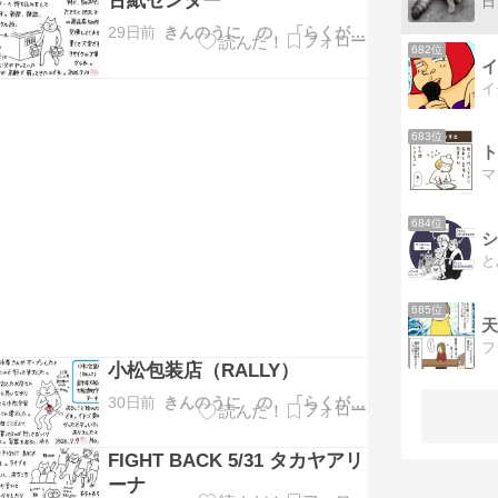
古紙センター
日
29日前
きんのうに の 「らくがき日記」
682位
イ
683位
ト
684位
685位
小松包装店（RALLY）
30日前
きんのうに の 「らくがき日記」
FIGHT BACK 5/31 タカヤアリ
ーナ