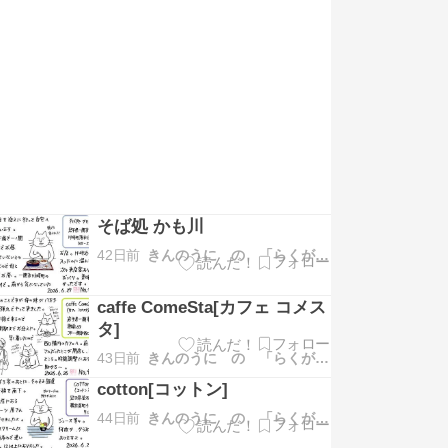
そば処 かも川
42日前
きんのうに の 「らくがき日記」
caffe ComeSta[カフェ コメス
タ]
43日前
きんのうに の 「らくがき日記」
cotton[コットン]
44日前
きんのうに の 「らくがき日記」