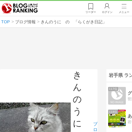
リーダー
ログイン
メニュー
TOP
ブログ情報
きんのうに の 「らくがき日記」
き
岩手県 ラ
ん
117位
の
う
118位
あ
に
ブ
ロ