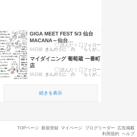
GIGA MEET FEST 5/3 仙台
MACANA～仙台
ROCKATERIA
54日前
きんのうに の 「らくがき日記」
マイダイニング 葡萄蔵 一番町
店
55日前
きんのうに の 「らくがき日記」
続きを表示
TOPページ
新規登録
マイページ
ブログリーダー
広告掲載
利用規約
ヘルプ