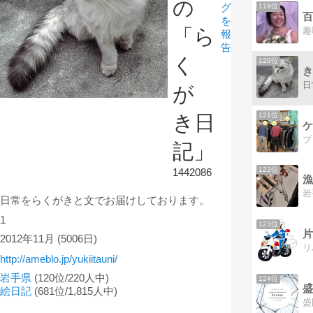
の
グ
119位
百
を
「ら
報
告
く
120位
き
日
が
121位
き日
ケ
記」
122位
1442086
漁
岩
日常をらくがきと文でお届けしております。
1
123位
片
2012年11月
(5006日)
http://ameblo.jp/yukiitauni/
岩手県
(120位/220人中)
124位
盛
絵日記
(681位/1,815人中)