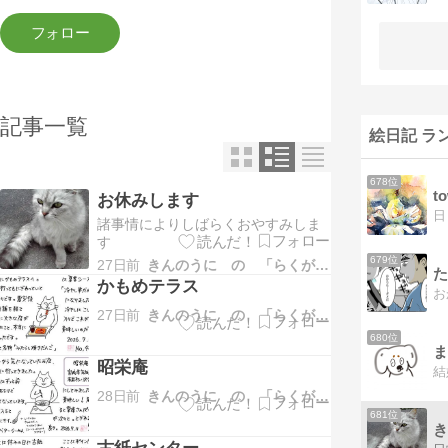
記事一覧
絵日記 ラ
678位
t
お休みします
日
諸事情によりしばらくおやすみしま
す
679位
27日前
きんのうに の 「らくがき日記」
た
かもめテラス
27日前
きんのうに の 「らくがき日記」
680位
ま
昭栄庵
28日前
きんのうに の 「らくがき日記」
681位
き