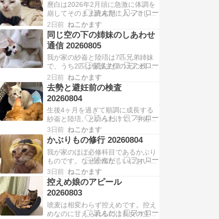
麿白は2026年2月頭に急激に体調を
崩してそのまま終末期に入ってしま
ったのですが、今思えば予兆が少し
2日前
ねこかます
前からありました。それは、その当
同じ空の下の姉妹のしあわせ
時にも書いたことのある、「乾かな
通信 20260805
い目やに」です。ブログを振り返る
我が家の紗崙と陸珸は7匹兄弟姉妹
とそれは2025年11月に書いてまし
で、うち2匹は保護主様の元に残
たね。その少し前からおそらく出て
り、もう2匹は保護主のお知り合い
た記憶があり、こ…
2日前
ねこかます
の里親様の元へ巣立ち、1匹は保護
去勢と避妊前の検査
主様とも私とも縁がある里親様の元
20260804
へ巣立ちました。その共通の知り合
生後4ヶ月を過ぎて順調に成長する
いは2021年の預かり子猫・Gキトゥ
紗崙と陸珸。というわけで、手術前
ンズの長男格・楓俉ことふーちゃん
検査にいってきました。紗崙2.4kg
の里親様です。ふーちゃ…
3日前
ねこかます
と陸珸2.6kg、血液検査も問題なし
かぶりもの修行 20260804
で8月19日に行うことになりまし
我が家のほぼ必修科目であるかぶり
た。ところが、紗崙の血液検査の際
ものです。なぜか懐かしいにおいが
に大暴れと絶叫をしてしまい、それ
するよぅ。かぶりものができること
にびっくりした陸珸がクレートの扉
3日前
ねこかます
はすなわち、顔や頭周りを触っても
を突き抜けて脱走…
控えめ娘のアピール
大丈夫、ひいては身を任せてる、つ
20260803
まり歯磨きや耳掃除などのケアも
琥麦は相変わらず控えめです。控え
OKという試金石でもあります。と
めなのに甘えられるのは長女の立場
うちゃんまた何かやってるけどまあ