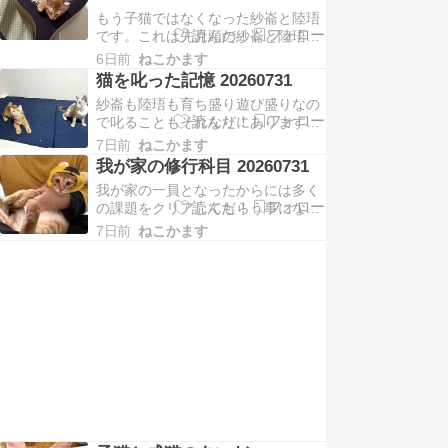
こで部屋の枠の問題が生じます。本
もう子猫ではなくなった紗崙と陸珸
来なら橙眞も櫂橙を猫部屋Ⅱか壱胡
です。これは先月頭の紗崙と陸珸。
の猫部屋Ⅳでケージ隔離して暮らせ
しかし、いまの隔離部屋にいる時に
ば良いと思ってま…
6日前
ねこかます
ネットワークカメラで見ると大抵離
猫を叱った記憶 20260731
れて別々のお気に入りの場所にいま
紗崙も陸珸も育ち盛り遊び盛りなの
す。秋冬になればくっつく可能性は
で叱ることもそれなりにあります。
高いですが。姉弟ふたりだからいま
NGゾーンに入っては叱られ、遊ぶ
の紗崙と陸珸があります。ふたりと
7日前
ねこかます
時に私を踏み台にして叱られ、フー
も甘えっ子なのも噛み癖が…
我が家の修行科目 20260731
ドを荒そうとして叱られ。巣立つ子
我が家の一員となったからには多く
猫はそういう行動をする前に巣立ち
の課題をクリアしてもらう事になり
ますし、あまりにもおとなしすぎた
ます。他猫との協調、膝上ケア、投
琥麦が特殊です。なんかしょっちゅ
7日前
ねこかます
薬の練習、爪切り、そしてNG事項
うしかられてるんよね。私…
の順守。そして大事なのがこのかぶ
りもの。トラだ！お前はトラになる
んだ！これは膝上ケアと顔まわりの
ケアをクリアするのによいトレーニ
ングです。なんかかぶせら…