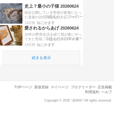
史上？最小の子猫 20260624
現在公開している壱胡が家猫になっ
た直後の2023年5月のエピソード。
そこに保護預かりでやってきたのが
14日前
ねこかます
群馬からの子猫兄弟・橙眞と櫂橙で
愛されるからあげ 20260624
す。特に櫂橙は預かり時で200gに達
10年の野良生活を経て我が家にやっ
しておらず、一方で橙眞は300g超で
てきた壱胡。今はその2023年の暮ら
離乳期。ほぼ間違いなく兄弟であろ
しを公開中です。こちらはフォロワ
うというところで、櫂橙がただ体が
14日前
ねこかます
ー様にお贈り頂いたハートスタンプ
小さい未熟児…
での壱胡肖像画。ありがとうござい
ます。まさに愛されるからあげ。そ
続きを表示
の猫だけが持つ不思議な魅力ってあ
ると思うのですけど、壱胡は特に愛
される能力が高いで…
TOPページ
新規登録
マイページ
ブログリーダー
広告掲載
利用規約
ヘルプ
Copyright © 2026 "@With" All rights reserved.