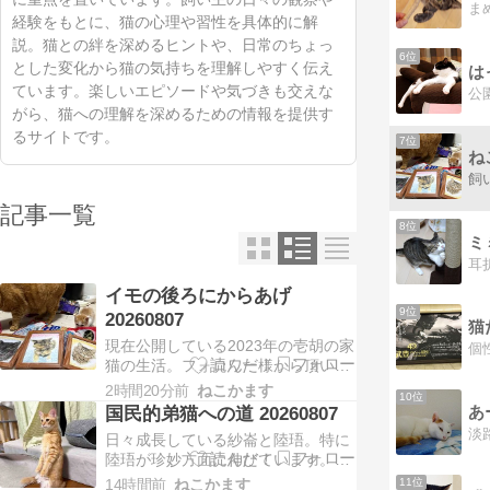
経験をもとに、猫の心理や習性を具体的に解
説。猫との絆を深めるヒントや、日常のちょっ
6位
とした変化から猫の気持ちを理解しやすく伝え
は
ています。楽しいエピソードや気づきも交えな
がら、猫への理解を深めるための情報を提供す
るサイトです。
7位
ね
記事一覧
8位
ミ
イモの後ろにからあげ
9位
20260807
猫
現在公開している2023年の壱胡の家
猫の生活。フォロワー様から頂いた
登場猫たちのイラストと共に。ここ
2時間20分前
ねこかます
10位
ですでにいた橙眞と櫂橙のほかにも
国民的弟猫への道 20260807
あ
う3匹同じ場所からやってきます。
日々成長している紗崙と陸珸。特に
当アカウント名場面のひとつである
陸珸が珍妙方面に伸びています。立
イモタワーの3匹。のちに虔橙、來
つというより上体を起こすムーブは
佳、胡晴と命名される3匹です。か
11位
14時間前
ねこかます