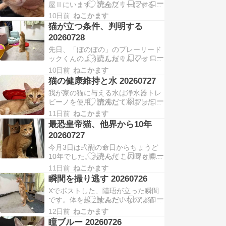
屋Ⅱにいます。完全フリーにすると
設定で夜ですしそこまで暑くないの
高所に置いた両親の位牌などの所に
ですけども。犬と違う猫は口が開い
10日前
ねこかます
登って入り込んで倒したりケトルを
たら要注意です。それは…
猫が立つ条件、判明する
倒したり危険だからです。本日、2
20260728
階からドタドタ音がしてまた跳ね回
先日、「ぼのぼの」のプレーリード
ってるのかと思ってると、ふと気が
ックくんのようにしゅりんくっ！と
つくと陸珸がちゃっかり居間にきて
音がするように立った陸珸。あそこ
ました。あの部屋おもし…
10日前
ねこかます
まで行きませんが、立つ条件の再現
猫の健康維持と水 20260727
ができて何度か撮れました。前にリ
我が家の猫に与える水は浄水器トレ
プライでその条件をくれた方がいま
ビーノを使用、煮沸して冷ましたも
したが、それは条件の一つですね。
のを飲ませてます。お水いっぱい飲
まず、立つ猫とそうでない猫がいま
11日前
ねこかます
まされるよぅ。水ボウルだけでなく
す。そして陸珸は立つ猫で…
最恐皇帝猫、他界から10年
て常にパウチやちゅーるも水をひた
20260727
ひたにして下部尿路の健康を保つよ
今月3日は弐醐の命日からちょうど
うにしてます。特に、陸珸はそれを
10年でした。おそらくこの時も膿胸
やらないとおそらくすぐに下部尿路
で苦しかったはずですが、弐醐の性
系で体調を崩してしまうは…
11日前
ねこかます
格だからそっとしておいてあげよう
瞬間を撮り逃す 20260726
というのが裏目に出てしまいまし
Xでポストした、陸珸が立った瞬間
た。ただ、ケージからは出して今の
です。体を起こすみたいなのは猫で
猫部屋Ⅱにほぼ開放してたので、夜
も普通にやりますがここまで伸び上
は参瑚と一緒でしたね。そしてもう
12日前
ねこかます
がるのは珍しい。実をいうと、陸珸
ひとり。ケージ隔離で同じ…
瞳ブルー 20260726