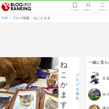
リーダー
ログイン
メニュー
TOP
ブログ情報
ねこかます
一緒に見ら
ね
こ
ブ
え
ロ
か
グ
を
ま
報
ホ
告
す
浅