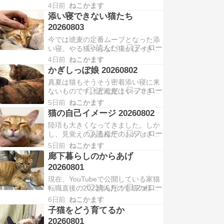
なので致し方ない。紗崙は仕掛けと
いいよぅ…という感じになれ…
4日前
ねこかます
甘え、陸珸は全力甘えです。とうち
添い寝できない猫たち
ゃん、あまえてもいいかゃぃ？とい
20260803
う流し目。紗崙と陸珸の前ではほぼ
今では琥麦の定番ムーブとなった添
甘えに来ません。長女の自覚という
い寝。やる猫やらない猫がはっきり
よりは邪魔されたくないんだと思い
分かれますね。やらない猫は自分の
ます。とうちゃん、おもち…
4日前
ねこかます
場所で寝たいタイプ、2022年前の参
かぎしっぽ娘 20260802
瑚が特にそうでした。気がつくと足
真夏は猫もそうそう密着添い寝に来
元にいたりとかもありましたけども
ないものですけど琥麦はやってきま
そういう気が向いた時にやってくる
す。今夜はこないかなと思って眠り
くらい。では陸珸や紗崙はという
5日前
ねこかます
目が覚めると琥麦がこうしてくっつ
と、若い猫特有の多動で…
猫の自己イメージ 20260802
いていたりします。気づかずに起き
陸珸も大きくなってきました。しか
て軽く踏んでしまい「ニャッ！」と
し、見覚えのある様子のおかしさが
言われて逃げられた事もありました
あります。全力で甘える陸珸。踏ん
が、それでも懲りずにやってきま
5日前
ねこかます
でいくと叱られて部屋に戻されるの
す。あんちゃんにずっと一緒…
廊下暮らしのからあげ
をようやく理解し始めて、移動時は
20260801
足の方から回って行くようになりま
現在、YouTubeで公開している家猫
した。そして陸珸の甘えの癖があり
転職直後の2023年5月の壱胡の様
ます。それはなぜか潜ろうとするこ
子。なんとあずかり子猫兄弟に非常
と。この体勢の添い寝だと…
6日前
ねこかます
に懐かれてメイン保護者になりまし
子猫をどう育てるか
た。一方で、橙眞も櫂橙も成長、そ
20260801