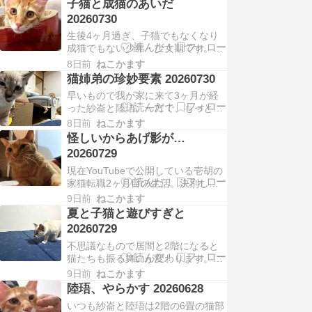
子猫と成猫のあいだ
20260730
生後4ヶ月過ぎ、子猫でもなくなり
成猫でもない少年・少女期です。顔
つきからヨチヨチ感がぬけますがま
8日前
ねこかます
だ目は丸い。鳴き声も甲高い。そう
猫姉弟の珍妙要素 20260730
いや釿汰はヒャーンと掠れ声でした
早いもので我が家に来て3ヶ月が経
がいつから掠れてたのだろう。紗崙
った紗崙と陸珸。一方で、もっと前
と陸珸の母ちゃんは野良顔で目つき
からいるような気がしますね。時間
がキツめだったので、最終的にもう
8日前
ねこかます
の流れが早いんよね。紗崙も陸珸も
少し目つきが鋭くなるよう…
怪しいからあげ影が…
成長していく中で個性も出てきてま
20260729
す。そして珍妙要素も当然出てきて
現在YouTubeで公開している壱胡の
ます。まず陸珸は耳毛。長毛と思わ
家猫転職2ヶ月目の生活。決別した
せといて伸びてる部分がずいぶん偏
兄弟と再会、共に街で暮らした猫た
ってます。うっすらみなふ…
9日前
ねこかます
ちとも再会、さらに珍妙な白猫コン
夏と子猫と遊びすぎと
ビと出会い、さらに子猫までやって
20260729
きました。壱胡も非常に引きが強い
不思議なもので居間と2階になると
運命の持ち主です。さて、そのやっ
猫たちも振る舞いが変わります。2
てきた子猫たち「Gキトゥンズ
階猫部屋Ⅱだと居間の2倍は動きが
2023」編はすでにエ…
9日前
ねこかます
激しくなる紗崙と陸珸。その結果、
陸珸、やらかす 20260628
どうなるか。こうしてすぐに口が開
いつも紗崙と陸珸は2階の6畳の猫部
きます。部屋の温度はエアコン25度