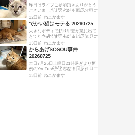
はこれを何度かやってます。ただ、
昨日はライブご参加頂きありがとう
それがほんの数秒なので撮り逃して
ございました！スパチャ頂いた方、
るんですね。今回は「立った！スマ
ご連絡頂ければ御礼動画をお送りさ
ホのカメラ起動！撮影開始！」が間
12日前
ねこかます
せて頂きますのでよろしくお願い致
に合ったので2秒ほど立っ…
でかい猫はモテる 20260725
します。さて、順調に成長をしてい
大きなボディで頼り甲斐が急に出て
る紗崙と陸珸をお届けできたかと思
きてた壱胡です。モテるというより
うのですが。紗崙シャムキジ柄なの
は子猫や黒慧のような目下の猫に非
でクリアブルーになる瞳が、割とブ
13日前
ねこかます
常に懐かれた壱胡。やはりデカくて
ルーが控えめになってきま…
からあげSOSOU事件
穏やかというだけで非常に安心感が
20260725
あるのでメスにも子猫にも懐かれる
本日7月25日土曜日21時過ぎより恒
ようです。撮影できなかったんです
例のYouTubeライブを行います！陸
けど、確か黒慧と猫団子してた瞬間
珸の耳毛は果たしてどこまで伸びた
もあった気が。麿白にも時…
13日前
ねこかます
のか？動画にならないオス三毛王子
も登場しますのでどうぞよろしくお
願いいたします！現在、野良生活を
経て家猫になった直後の2023年の壱
胡の様子を動画などで公開していま
す。健康状…