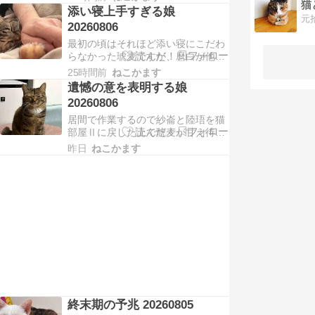
猫
よくやるなかで、久しぶりにミーア
らあげ先生ははたして…
添い寝上手すぎる娘
キャット立ちをした陸珸。これも一
20260806
瞬だったので動画ではなく写真撮影
最初の頃はそれほど添い寝にこだわ
でした。あとはある程度遊ぶといい
らなかった琥麦ですが、麿白が他界
感じでひっくり返るようになりまし
してからはっきりと行動が変わって
た。預かり子猫も含めた我…
25時間前
ねこかます
きました。普段は窓際にいて寝るよ
遺憾の意を表明する娘
と声をかけてやってきて毛布に潜り
20260806
込むこともあれば、こないので眠っ
居間で作業するので紗崙と陸珸を猫
て目が覚めたらそっとくっついてる
部屋Ⅱに戻した上で琥麦が甘え待ち
事もあり。目が覚めたらくっついて
することになるんですが作業が長引
いたという事の方が多いで…
昨日
ねこかます
いてだいぶ待たせてしまいました。
………………ゃぃ。すっごい不服な
顔。麿白のあの「なにさ！」という
顔に匹敵するスネ顔です。これが麿
白のスネ顔。顔での表現も麿白から
伝授されたのでしょうか。…
終末期の予兆 20260805