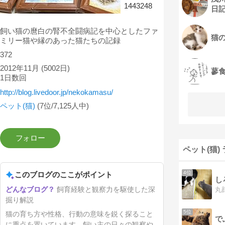
1443248
日
飼い猫の麿白の腎不全闘病記を中心としたファ
猫
ミリー猫や縁のあった猫たちの記録
372
2012年11月
(5002日)
蓼
1日数回
http://blog.livedoor.jp/nekokamasu/
ペット(猫)
(7位/7,125人中)
ペット(猫)
4位
このブログのここがポイント
し
飼育経験と観察力を駆使した深
掘り解説
5位
猫の育ち方や性格、行動の意味を鋭く探ること
で
に重点を置いています。飼い主の日々の観察や