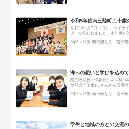
令和5年度南三陸町二十歳
令和6年1月7日（日）、ベイサ
典」が行われました。本年度の対
り袖姿やスーツに身を包み、一生
2年6ヶ月前
南三陸なう 南三陸
海への想いと学びを込めて
南三陸高校の情報ビジネス科1
が12月2日(土)にさんさん商
た生徒の想いを取材しました。 
2年6ヶ月前
南三陸なう 南三陸
学生と地域の方との交流の