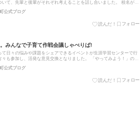
ついて、先輩と後輩がそれぞれ考えることを話し合いました。 校名が変
県志津川高等学校から宮城県南三陸高等学校へと校名が変わり、はや一
町公式ブログ
。みんなで子育て作戦会議しゃべりば!
って日々の悩みや課題をシェアできるイベントが生涯学習センターで行
方々も参加し、活発な意見交換となりました。 「やってみよう！」の1
三陸町、共催にNPO法人ウィメンズアイと「みなはぴ」と、町内の子…
町公式ブログ