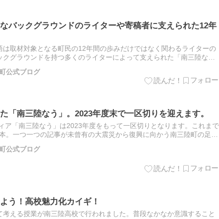
なバックグラウンドのライターや寄稿者に支えられた12年
語は取材対象となる町民の12年間の歩みだけではなく関わるライターの
ックグラウンドを持つ多くのライターによって支えられた「南三陸な
一区切りを迎えるにあたってメッセージをいただきました。 2024年…
町公式ブログ
た「南三陸なう」。2023年度末で一区切りを迎えます。
ディア「南三陸なう」は2023年度をもって一区切りとなります。これまで
50本。一つ一つの記事が未曾有の大震災から復興に向かう南三陸町の足跡
フェーズにあわせて変化。それぞれの年代で特徴的な記事を…
町公式ブログ
よう！高校魅力化カイギ！
て考える授業が南三陸高校で行われました。普段なかなか意識すること