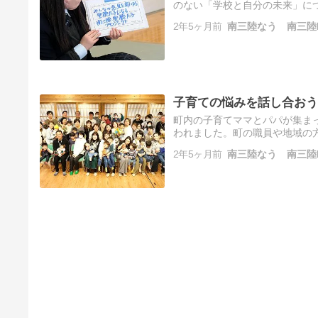
のない「学校と自分の未来」に
わった初年度の終わり。 宮城
2年5ヶ月前
南三陸なう 南三陸
年…
子育ての悩みを話し合おう
町内の子育てママとパパが集ま
われました。町の職員や地域の
回目 今回のイベントの主催は南
2年5ヶ月前
南三陸なう 南三陸