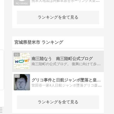
熊本大地震は阿蘇草原をボーリング天皇は地震波形を公表させない3.11は「核爆発の」地震波形学者は全員知っているが言えない
ランキングを全て見る
宮城県登米市 ランキング
1位
南三陸なう 南三陸町公式ブログ
南三陸町の公式ブログ。 復興に向けて歩みを進める、南三陸町の"いま"を伝えます。
2位
グリコ事件と日航ジャンボ墜落と皇后美智子と日清製粉の売上
世田谷一家4人日航ジャンボ墜落グリコ森永事件など 天皇の犯罪は多数お手伝い創価学会
ランキングを全て見る