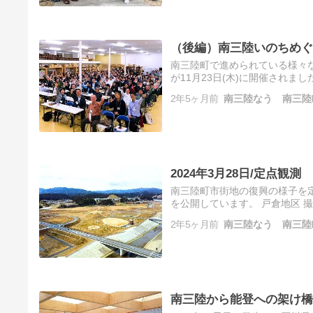
（後編）南三陸いのちめぐ
南三陸町で進められている様々
が11月23日(木)に開催され
いる各種研究発表の後半の様子を
2年5ヶ月前
南三陸なう 南三陸
2024年3月28日/定点観測
南三陸町市街地の復興の様子を
を公開しています。 戸倉地区 撮影場所
［38.675820, 141.448933
2年5ヶ月前
南三陸なう 南三陸
南三陸から能登への架け橋