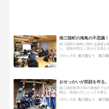
南三陸町の海鳥の不思議！
南三陸町の海鳥に関する講座が
た。普段何気なく見かける鳥た
かった「海鳥にとっての南三陸」
2年5ヶ月前
南三陸なう 南三陸
日…
おせっかいが笑顔を作る。
南三陸町歌津の田の浦地区では月
間は、地域の方にとって大事な
和とは 2024年3月3日（日
2年5ヶ月前
南三陸なう 南三陸