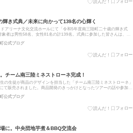
の輝き式典／未来に向かって139名の心輝く
イドアリーナ文化交流ホールにて「令和5年度南三陸町二十歳の輝き式
象者は男性58名、女性81名の計139名。式典に参加した皆さんは、振
に一度の晴れ舞台を元気な姿で過ごしていました。 139名が…
町公式ブログ
。チーム南三陸ミネストローネ完成！
年生の生徒が商品のデザインを担当した「チーム南三陸ミネストローネ」
店街にて販売されました。商品開発のきっかけとなったツアーの話や参加し
夏に行われたツアーへの参加 今回取材するにあたり、南三陸高…
町公式ブログ
場に。中央団地芋煮＆BBQ交流会