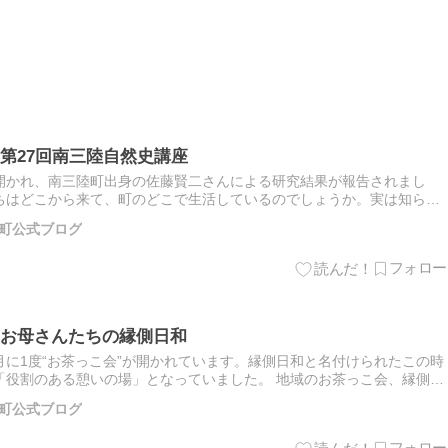
第27回南三陸自然史講座
開かれ、南三陸町出身の佐藤賢二さんによる研究結果が報告されまし
ちはどこから来て、町のどこで生活しているのでしょうか。実は知らな
について深く知る機会となりました。 観測が困難な海鳥たち 1月18
町公式ブログ
お母さんたちの縁側日和
に1度“お茶っこ会”が開かれています。縁側日和と名付けられたこの時
「役割のある憩いの場」となっていました。 地域のお茶っこ会、縁側日
）に南三陸町歌津の田の浦地区で開催された『縁側日和』は、所謂…
町公式ブログ