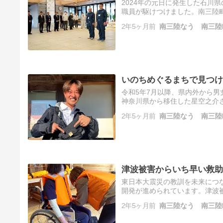
2024年の元日に発生した石川
職員が駆けつけました。南三陸
さとの力になるために 役場職員
2年5ヶ月前
南三陸なう 南三陸
いのちめぐるまちで見つけ
令和5年7月以降、県内外から男
神奈川県から移住した星空之介
方が多くいるこの町で、人材の
2年5ヶ月前
南三陸なう 南三陸
実…
津波被害からいち早い救助
東日本大震災の教訓を未来につ
開発が進められています。津波
した。 東京の企業と南三陸町が
2年5ヶ月前
南三陸なう 南三陸