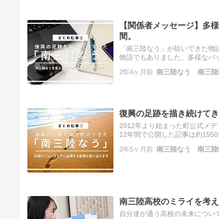
【関係者メッセージ】多様
間。
「南三陸なう」が紡いできた物
物語でもありました。多様なバ
う」。これまでの関係者の方に、
2年4ヶ月前
南三陸なう 南三陸
復興の足跡を描き続けてき
2012年より始まった町公式メ
12年間で公開した記事は約15
です。公開される記事も復興の
2年5ヶ月前
南三陸なう 南三陸
南三陸高校のミライを考え
自分達が通う高校の未来につい