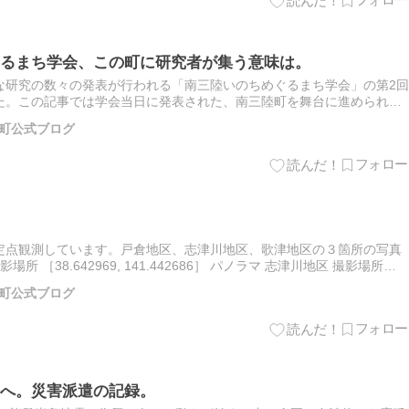
るまち学会、この町に研究者が集う意味は。
な研究の数々の発表が行われる「南三陸いのちめぐるまち学会」の第2回
ました。この記事では学会当日に発表された、南三陸町を舞台に進められて
レポートします。 再生エネルギーの課題と南三陸の資源 カオ…
町公式ブログ
定点観測しています。戸倉地区、志津川地区、歌津地区の３箇所の写真
 ［38.642969, 141.442686］ パノラマ 志津川地区 撮影場所
］ パノラマ パノラマ …
町公式ブログ
へ。災害派遣の記録。