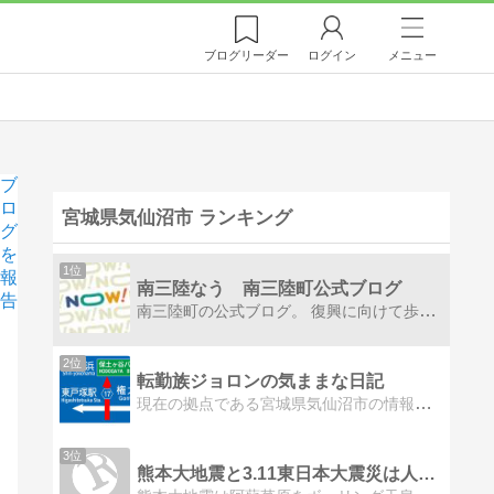
ブログ
リーダー
ログイン
メニュー
ブ
ロ
宮城県気仙沼市 ランキング
グ
を
1位
報
南三陸なう 南三陸町公式ブログ
告
南三陸町の公式ブログ。 復興に向けて歩みを進める、南三陸町の"いま"を伝えます。
2位
転勤族ジョロンの気ままな日記
現在の拠点である宮城県気仙沼市の情報、仕事旅の情報、その他気になった事項を紹介するブログです。
3位
熊本大地震と3.11東日本大震災は人工地震の証拠・黒幕天皇