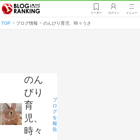
リーダー
ログイン
メニュー
TOP
ブログ情報
のんびり育児、時々うさ
のん
びり
ブ
育
ロ
グ
児、
を
報
時々
告