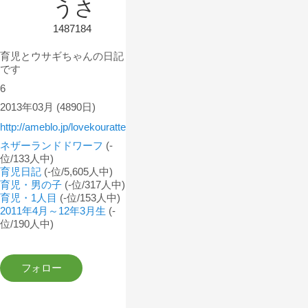
うさ
1487184
育児とウサギちゃんの日記
です
6
2013年03月
(4890日)
http://ameblo.jp/lovekouratte
ネザーランドドワーフ
(-
位/133人中)
育児日記
(-位/5,605人中)
育児・男の子
(-位/317人中)
育児・1人目
(-位/153人中)
2011年4月～12年3月生
(-
位/190人中)