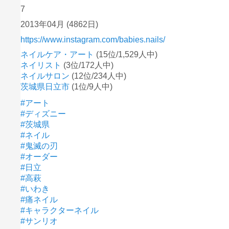
7
2013年04月
(4862日)
https://www.instagram.com/babies.nails/
ネイルケア・アート
(15位/1,529人中)
ネイリスト
(3位/172人中)
ネイルサロン
(12位/234人中)
茨城県日立市
(1位/9人中)
#アート
#ディズニー
#茨城県
#ネイル
#鬼滅の刃
#オーダー
#日立
#高萩
#いわき
#痛ネイル
#キャラクターネイル
#サンリオ