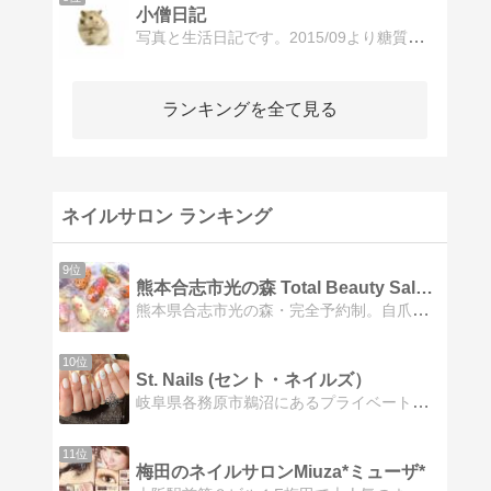
小僧日記
写真と生活日記です。2015/09より糖質制限始めました！2016/06茨城県の久慈浜に転居しました。2018/04茨城県ひたちなか市に転居しました。
ランキングを全て見る
ネイルサロン ランキング
9位
熊本合志市光の森 Total Beauty Salon福屋。
熊本県合志市光の森・完全予約制。自爪を削らないジェル取扱サロン。世界最速・純国産脱毛器熊本初導入！低価格で、貴女のトータルオシャレを応援します！
10位
St. Nails (セント・ネイルズ）
岐阜県各務原市鵜沼にあるプライベートネイルサロンのBlogです。随時、お客様ネイルなどを紹介しています。
11位
梅田のネイルサロンMiuza*ミューザ*