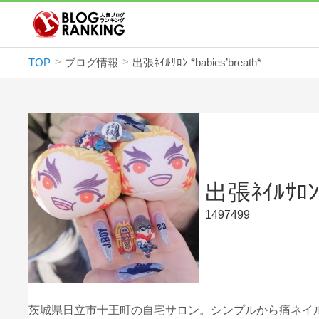
TOP
ブログ情報
出張ﾈｲﾙｻﾛﾝ *babies’breath*
出張ﾈｲﾙｻﾛﾝ 
1497499
茨城県日立市十王町の自宅サロン。シンプルから痛ネイ