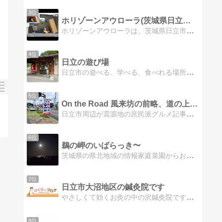
3位
ホリゾーンアウローラ(茨城県日立市)の賃貸物件情報
ホリゾーンアウローラは、茨城県日立市にある3階建の賃貸マンションです。常磐線 常陸多賀駅 徒歩25分の距離にあります。建物の構造は鉄骨マンションです。眺望の良いマンションです!ペット飼育可!
4位
日立の遊び場
日立市の遊べる、学べる、食べれる場所を紹介します。
5位
On the Road 風来坊の前略、道の上より！茨城日立発
日立市周辺が震源地の庶民派グルメ記事です。興味がありましたらアクセスして覗いてみて下さい。
6位
鵜の岬のいばらっき〜
茨城県の県北地域の情報家庭菜園からお祭り情報迄紹介します
7位
日立市大沼地区の鍼灸院です
やさしくて効くお灸の中の沢鍼灸院です中の沢鍼灸院の治療に関する情報や、お灸やツボの話をしていきたいと思います。
8位