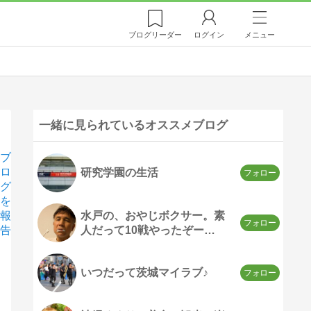
ブログ
リーダー
ログイン
メニュー
一緒に見られているオススメブログ
ブ
ロ
研究学園の生活
グ
を
水戸の、おやじボクサー。素
報
人だって10戦やったぞー
告
っ!!!…
いつだって茨城マイラブ♪