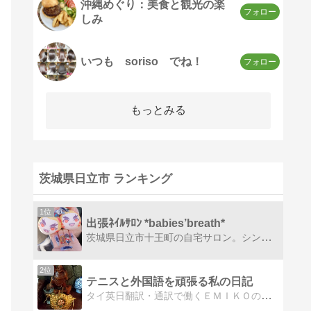
沖縄めぐり：美食と観光の楽
しみ
いつも soriso でね！
もっとみる
茨城県日立市 ランキング
1位
出張ﾈｲﾙｻﾛﾝ *babies’breath*
茨城県日立市十王町の自宅サロン。シンプルから痛ネイルまで幅広く対応しています。
2位
テニスと外国語を頑張る私の日記
タイ英日翻訳・通訳で働くＥＭＩＫＯの日記です。