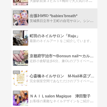
大阪駅前第３ビル１F梅田で大人気のネイル梅田のかわいいネイルサロンMiuza*ミューザ*人気の秘密をのぞいてみませんか？
12位
出張ﾈｲﾙｻﾛﾝ *babies’breath*
茨城県日立市十王町の自宅サロン。シンプルから痛ネイルまで幅広く対応しています。
13位
町田のネイルサロン「Raju」
最新のネイルアートをご紹介しています。
14位
京都府宇治市〜Bonsun nail〜カルジェル100%
近鉄小倉駅徒歩6分。兼OLのプライベートネイルサロン。お爪を痛めず継続できるカルジェル100%施術でおもてなし。
15位
心斎橋ネイルサロン M-Nail本店ブログ
完全個室空間であなただけのプライベートを満喫してくださいお客様にゆったりとリラックスをしてお手入れを受けて頂くために、完全個室体制にしいます。
16位
ＮＡＩＬsalon Magique 津田聖子
お客様の素敵なネイルデザインをご紹介！心も指先もキラキラネイル。最新ネイルをご紹介します