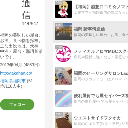
通
50位
【福岡】感想口コミ☆ノマ
信
1497547
51位
福岡 諸事情通信
福岡の美味しい屋台、
お酒、食べ物を探検。
主な出没地は、天神・
52位
中洲・屋台・那珂川沿
いです。
2013年04月
(4863日)
53位
http://takahan.co/
福岡県福岡市
(51
位/110人中)
54位
便利屋何でも屋セイバーズ
55位
ウエストサイドフクオカ