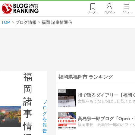
リーダー
ログイン
メニュー
TOP
ブログ情報
福岡 諸事情通信
福
福岡県福岡市 ランキング
岡
48位
諸
ブ
ロ
事
グ
49位
高島宗一郎ブログ「Open・Fa
を
情
報
告