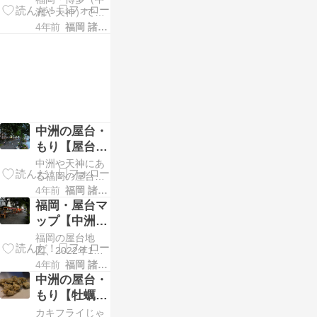
です。 このエリ
わたしも、お酒
【屋台歴25年
洲や天神）で屋
アには、あほた
のおつまみに、
台に行くならコ
4年前
福岡 諸事情通信
れ〜の、喜柳、
の地元民が選
もちろんご飯に
コがおすすめ！
レミさんちなど
もの […]
んだのは？】
屋台が好きで
有名な屋台も多
2022年版
す。かれこれ25
く、週末は多く
年かけて訪問し
のお客さんで賑
た屋台・約40軒
わいます。 天
から選びまし
神・国体道路付
た。ちょっとマ
近の屋 […]
ニアックな福岡
中洲の屋台・
の博多、中洲や
もり【屋台の
天神でおすすめ
組み立て】毎
中洲や天神にあ
屋台・ベスト10
日、組立・お
る福岡の屋台っ
を発表します。
て、毎日組み立
4年前
福岡 諸事情通信
この […]
片付け
てしているんで
福岡・屋台マ
すよ。ご存知で
ップ【中洲地
したでしょう
区・春吉橋付
福岡の屋台地
か。 今回は、そ
近】2022年版
図、2022年1月
んな屋台の組み
現在の最新版を
4年前
福岡 諸事情通信
立て風景を動画
作ってみまし
で撮ってみまし
中洲の屋台・
た。今回は中洲
た。 中洲の屋
もり【牡蠣の
の春吉橋付近で
台・組み立て風
天ぷら】冬の
カキフライじゃ
す。地図は二つ
景【もりの場