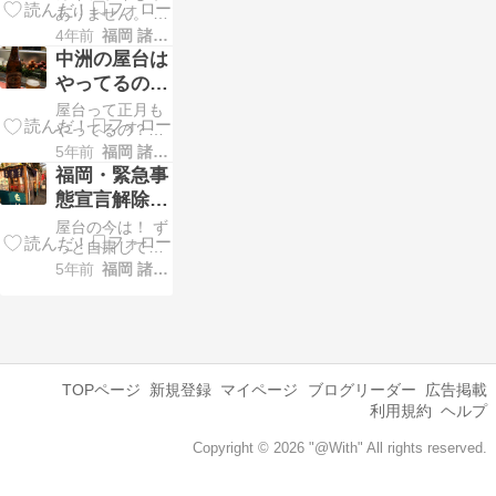
風物詩
ありません。 今
あります、春吉
合】 動画はこち
年も牡蠣（か
4年前
福岡 諸事情通信
橋付近と中洲１
ら 屋台のもり
き）の天ぷらの
丁目付近です。
中洲の屋台は
は、普段こ […]
季節がやってき
中洲・春吉橋付
やってるの？
ました！ 中洲の
近の屋台の地図
年末年始・営
屋台って正月も
屋台・もりで、
春吉橋付近 より
業日【2022年
やってるの？
寒い時期しか食
大きな地図で 福
（答え） 半分以
5年前
福岡 諸事情通信
べられないの
版】
岡・屋台MAP【
上の屋台は休ん
が、牡蠣の天ぷ
福岡・緊急事
[…]
でいます。一部
らです。11月く
態宣言解除後
の屋台は営業す
らいから、3月
の大濠公園と
屋台の今は！ ず
る予定（悪天候
くらいまでの季
屋台のもり
っと自粛してま
などなければ）
節限定メニュー
したが、先日、
5年前
福岡 諸事情通信
となっていま
です。 中洲の屋
福岡県の緊急事
す、私が正月も
台・も […]
態宣言が解除さ
営業しているの
れ、3月21日ま
を具体的に知っ
ででお店の時短
ている屋台は、
営業も終了した
中洲の屋台・も
ので、感染症対
り と、中洲の屋
TOPページ
新規登録
マイページ
ブログリーダー
広告掲載
策をしっかり対
台・峰 […]
利用規約
ヘルプ
策した上で、ち
ょっとお出かけ
Copyright © 2026 "@With" All rights reserved.
してきました。
大濠公園でボー