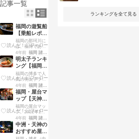
記事一覧
ランキングを全て見る
福岡の遊覧船
【乗船レポ】
那珂川｜中洲
福岡の那珂川に
クルーズ
は、福博であい
橋から乗船し
4年前
福岡 諸事情通信
て、約30分のク
明太子ランキ
ルーズを楽しめ
ング【福岡・
る、福博であい
博多】地元民
福岡の博多で人
船が運行中で
が好きなの
気の明太子ラン
す。 船はゆっく
キングを、まと
4年前
福岡 諸事情通信
りと、那珂川を
は？
めてみました。
昇り、中洲懸
福岡・屋台マ
ご飯のお供に明
橋、春吉橋をく
ップ【天神地
太子！ 明太子っ
ぐり、那珂川と
区・国体道路
福岡の屋台マッ
て、贈答用に自
博多川の合流付
付近】2022年
プ、2022年1月
分用にと、福岡
近、キャナルシ
現在の最新版を
4年前
福岡 諸事情通信
のお土産の人気
版
ティ博多あたり
作ってみまし
定番No1です
中洲・天神の
まで遊覧しま
た。今回は天神
ね。 博多に住ん
[…]
おすすめ屋台
の国体道路付近
でいる地元民の
ランキング
福岡・博多（中