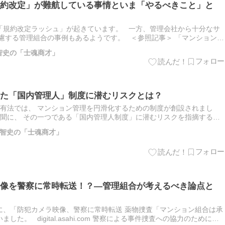
約改定」が難航している事情といま「やるべきこと」と
「規約改定ラッシュ」が起きています。 一方、管理会社から十分なサ
慮する管理組合の事例もあるようです。 ＜参照記事＞ 「マンション管
前の改正ラッシュ、現場で起きている大混乱のなぜ…管理会社…
智史の「士魂商才」
た「国内管理人」制度に潜むリスクとは？
所有法では、 マンション管理を円滑化するための制度が創設されまし
新聞に、 その一つである「国内管理人制度」に潜むリスクを指摘する記
nikkei.com 本記事では、誰が国内管理人…
智史の「士魂商才」
像を警察に常時転送！？―管理組合が考えるべき論点と
付）に、「防犯カメラ映像、警察に常時転送 薬物捜査「マンション組合は承
た。 digital.asahi.com 警察による事件捜査への協力のために、