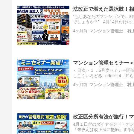
法改正で増えた選択肢！相
”もしあなたのマンションで、相
でしょうか？” 4月14日付け
族5人は「全員相続放棄」…管
4ヶ月前
マンション管理士｜村
マンション管理セミナー＜
＜目次＞ 1 ．5月度セミナー開
しこくいろどる ilodolist
開催のお知らせ 5月に、ミニセ
4ヶ月前
マンション管理士｜村
改正区分所有法が施行！マ
4月１日付のダイヤモンド・オ
「未改定は改正法に抵触」する項目