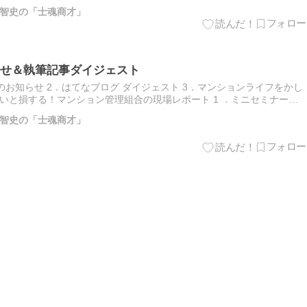
ルタイムで警察署に転送する機器を設…
智史の「士魂商才」
せ＆執筆記事ダイジェスト
のお知らせ 2．はてなブログ ダイジェスト 3．マンションライフをかし
4．知らないと損する！マンション管理組合の現場レポート 1 ．ミニセミナー開
月下旬に開催いたします。 先着４名様…
智史の「士魂商才」