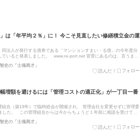
」は「年平均２％」に！ 今こそ見直したい修繕積立金の運
、同法人が発行する債券である「マンションすまい・る債」の今年度分
ると発表しました。 www.re-port.net 背景にあるのは、言うまで
。 長らく「金利のない時代」が続いたため、…
智史の「士魂商才」
幅増額を避けるには「管理コストの適正化」が一丁目一番
組合（築19年）で臨時総会が開催され、 管理会社を変更せずに管理委
きました。 この管理組合からは今からちょうど１年前に相談を受けてい
ト適正化診断プログラム」をお申し込みいただき、 ・管理…
智史の「士魂商才」