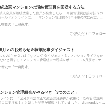
続放棄マンションの滞納管理費を回収する方法
続人全員が相続放棄した住戸が発生したら、 今後管理費は誰が払うの
のゴールドオンラインに、 「マンション管理費を3年滞納の末に死亡、親
理組合が遅延損害金まで「全額回収」できたワケ」と題した記…
上智史の「士魂商才」
5月＞のお知らせ＆執筆記事ダイジェスト
催のお知らせ 2．はてなブログ ダイジェスト 3．マンションライフをか
 4．知らないと損する！マンション管理組合の現場レポート 1 ．5月度セミナー
ミナーを開催いたします。 先着４名…
上智史の「士魂商才」
ンション管理組合がやるべき「3つのこと」
ンラインに、『区分所有法改正で総会決議要件が変更に！既存管理規約
に要注意！』と題した記事が掲載されていました。 diamond.jp＜目