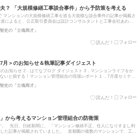
夫？ 「大規模修繕工事談合事件」から予防策を考える
新聞で マンションの大規模修繕工事を巡る大規模な談合事件の記事が掲載さ
hi.com 報道によると、公正取引委員会は設計コンサルタントと工事会社あわせ
反（不当な取引制限）を認定し、排除措…
智史の「士魂商才」
7月＞のお知らせ＆執筆記事ダイジェスト
催のお知らせ 2．はてなブログ ダイジェスト 3．マンションライフをか
 4．知らないと損する！マンション管理組合の現場レポート 1 ．7月度セミナー
開催いたします。 先着４名様にて受…
智史の「士魂商才」
」から考えるマンション管理組合の防衛策
す。 先日、日経新聞に、 「マンション修繕不正、住人になりすまし利
題した記事が掲載されていました。 首都圏の複数のマンションで、工事
すまして、大規模修繕委員会に参加し、自社と関係の深い設…