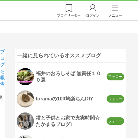
ブログ
リーダー
ログイン
メニュー
ブ
一緒に見られているオススメブログ
ロ
グ
を
福井のおろしそば 無責任１０
報
０選
告
現
toramaの100均楽ちんDIY
猫と子供とお家で充実時間☆
たかまるブログ♪