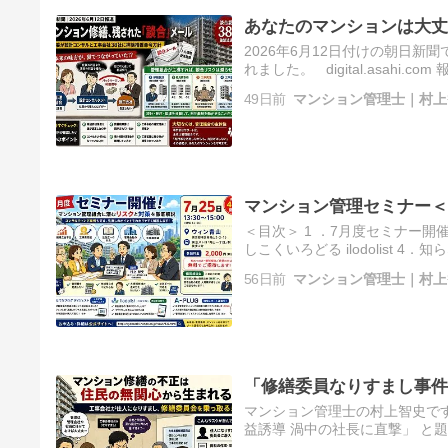
あなたのマンションは大丈
2026年6月12日付けの朝日
れました。 digital.asa
て38社に対し、独占禁止法違
49日前
マンション管理士｜村上
マンション管理セミナー＜
＜目次＞ 1 ．7月度セミナー開
しこくいろどる ilodolist
開催のお知らせ ミニセミナーを
56日前
マンション管理士｜村上
「修繕委員なりすまし事件
マンション管理士の村上智史で
益誘導 渦中の社長に直撃」 と
会社の社員が区分所有者になり