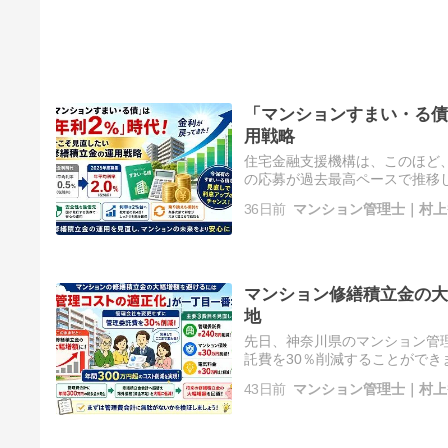
「マンションすまい・る債
用戦略
住宅金融支援機構は、このほど
の応募が過去最高ペースで推移してい
もなく「利回りの急上昇」です
36日前
マンション管理士｜村上
マンション修繕積立金の大
地
先日、神奈川県のマンション管理
託費を30％削減することがで
ました。 その後、「管理コス
43日前
マンション管理士｜村上