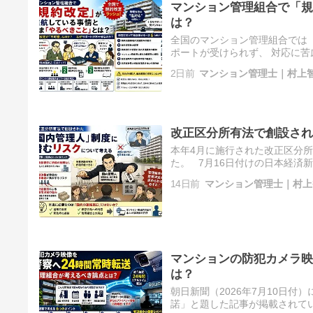
マンション管理組合で「規
は？
全国のマンション管理組合では
ポートが受けられず、 対応に苦
理の根本規範「管理規約」が空
2日前
マンション管理士｜村上
改正区分所有法で創設され
本年4月に施行された改正区分
た。 7月16日付けの日本経済
事が 掲載されていました。 www.
14日前
マンション管理士｜村上
マンションの防犯カメラ映
は？
朝日新聞（2026年7月10日
諾」と題した記事が掲載されていまし