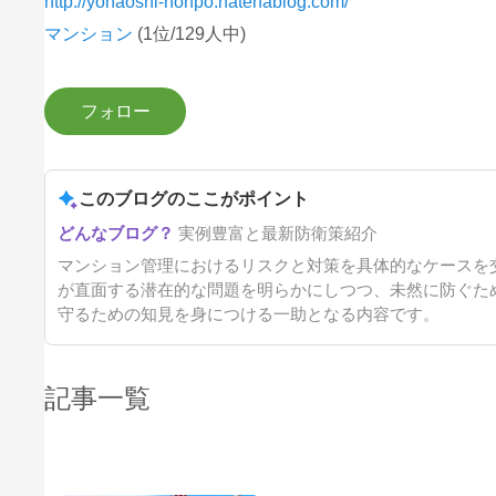
http://yonaoshi-honpo.hatenablog.com/
マンション
(1位/129人中)
このブログのここがポイント
実例豊富と最新防衛策紹介
マンション管理におけるリスクと対策を具体的なケースを
が直面する潜在的な問題を明らかにしつつ、未然に防ぐた
守るための知見を身につける一助となる内容です。
記事一覧