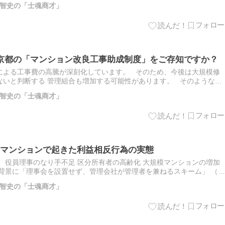
智史の「士魂商才」
京都の「マンション改良工事助成制度」をご存知ですか？
による工事費の高騰が深刻化しています。 そのため、今後は大規模修
ないと判断する 管理組合も増加する可能性があります。 そのような状
「マンション改良工事助成制度」を継続することを発表しました…
智史の「士魂商才」
マンションで起きた利益相反行為の実態
 役員理事のなり手不足 区分所有者の高齢化 大規模マンションの増加
背景に「理事会を設置せず、管理会社が管理者を兼ねるスキーム」 （＝
増えています。 特に投資用のワンルームマンションでは、区…
智史の「士魂商才」