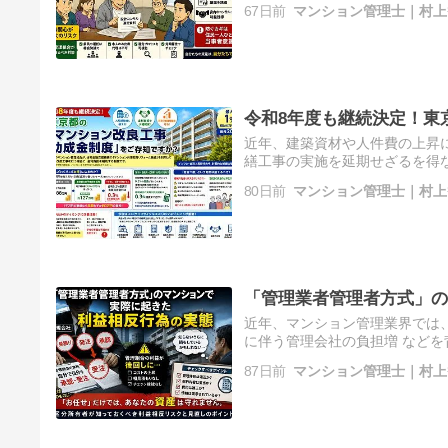
67日前
マンション管理士｜村上
令和8年度も継続決定！東
近年、建築資材や人件費の上昇
繕工事の実施を延期せざるを得
況の中、東京都は今年度も、 
80日前
マンション管理士｜村上
「管理業者管理者方式」の
近年、マンション管理業界では、
に伴う管理会社の負担増 などを
管理業者管理者方式）が急速に
87日前
マンション管理士｜村上