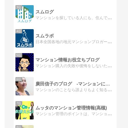
3位
スムログ
マンションを探している人にも、住んでいる人にも役立つ情報やヒントを発信中！人気ブロガーさんたちによる、マンションに関するDEEPな情報満載です。
4位
スムラボ
日本全国各地の地元マンションブロガーによる【新築マンションレビュー】。マンション購入検討者は必見のブログです。
5位
マンション情報お役立ちブログ
マンション購入の失敗や後悔をしないために役立つマンション情報を発信します
6位
廣田信子のブログ ‐マンションに関わる全ての人へ‐
マンションのことなら誰よりもよく知る廣田信子がマンションに暮らす方、管理組合の役員の方などマンションに関わる全ての方へ、役立つコラムを毎日お届けしています。
7位
ムッタのマンション管理情報(高槻)
マンション管理のポイントは、マンション居住者間のコミュニケーションそのお手伝いをこのブログを通してマンションでの終の棲家を!!
8位