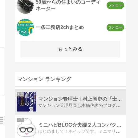
50歳からの住まいのコーディ
ネーター
一条工務店2chまとめ
もっとみる
マンション ランキング
1位
マンション管理士｜村上智史の「士魂商才」
マンション管理見直し本舗代表のブログ。分譲マンションの管理に潜むリスクを解消し、豊かなマンションライフを実現するための見直し術をご案内します。
2位
ミニハピBLOG☆夫婦２人コンパクトマンション暮らし
はじめまして！ホイップです。ミニマリスト地方１LDKマンション。アラフィフ夫婦２人暮らしです。ミニマリスト生活のあれこれを紹介していますので、皆さまどうぞよろしくお願いします。