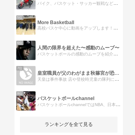
バイク、バスケット・サッカー観戦など約１０年ぶりにバイク復活したオヤジ。島根スサノオマジック、ガイナーレ鳥取を応援。
5位
More Basketball
高校バスケ中心に動画をアップします！バスケットボールの繁栄を願って、ブログを始めてみました。
6位
人間の限界を超えた〜感動のムーブ〜
バスケットボールの感動のムーブを紹介NBA、ストリートボール、フリースタイルなど、気になるバスケ情報を紹介します
7位
皇室職員が父のわがまま秋篠宮が恐怖国民支配
天皇は事件事故 店や登校時児童の隊列に車を突っ込ませる及び毒物で病院送り毒点滴で 日本国民を「殺害」をしています恐怖支配 その解説を少し
8位
バスケットボールchannel
バスケットボールchannelではNBA、日本国内リーグ（NBL・bjリーグ）で活躍する選手についての紹介、またバスケ界の旬なニュースを発信していきます。
ランキングを全て見る