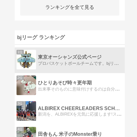
ランキングを全て見る
bjリーグ ランキング
1位
東京オーシャンズ公式ページ
プロバスケットボールチームです。bjリーグ参入を目標として活動してます。現在、プロ候補生、スクール生募集中です
2位
ひとりあそび時々更年期
出来事そのものに意味付けするのは自分自身だから幸せは自分の中にあるよ。
3位
ALBIREX CHEERLEADERS SCHOOL
新潟を、ALBIREXを元気に応援します!スマイル満載 KIDSチアリーダー！
4位
田舎もん 米子のMonster乗り