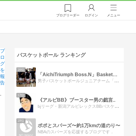
ブログ
リーダー
ログイン
メニュー
ブ
バスケットボール ランキング
ロ
グ
を
16位
「AichiTriumph Boss.N」Basket…
報
男子バスケットボールジュニアチーム「愛知トライアンフU15」ヘッドコーチのブログです。2016年以降、基本的にはブログからInstagramに移動して情報発信しています。
告
17位
す
《アルビBB》ブースター男の戯言..
bjリーグ・新潟アルビレックスBBバスケの事を好き勝手に書き込んじゃってます。
18位
ポポとスパーズ〜約1万kmの道のり〜
NBAのスパーズを応援するブログです．