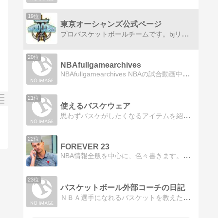
19位
東京オーシャンズ公式ページ
プロバスケットボールチームです。bjリーグ参入を目標として活動してます。現在、プロ候補生、スクール生募集中です
20位
NBAfullgamearchives
NBAfullgamearchives NBAの試合動画中心のサイトです
21位
使えるバスケウェア
思わずバスケがしたくなるアイテムを紹介。モチベーション維持につながります。
22位
FOREVER 23
NBA情報全般を中心に、色々書きます。よく見ると移籍情報などもアリ。管理人はシカゴ・ブルズを応援しています。
23位
バスケットボール外部コーチの日記
ＮＢＡ選手になれるバスケットを教えたい。チームのこと、役に立つこと立たないこと何でも書いてしまいます。