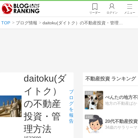
リーダー
ログイン
メニュー
TOP
ブログ情報
daitoku(ダイトク）の不動産投資・管理方法
daitoku(ダ
不動産投資 ランキング
イトク）
ブ
22位
ぺんたの地方不
ロ
の不動産
グ
を
投資・管
報
23位
告
20代不動産投
理方法