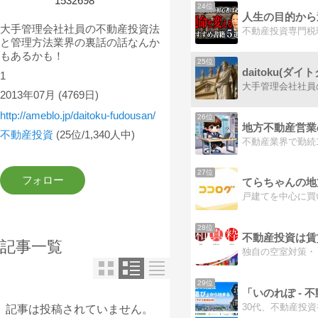
1532698
24位
人生の目的から
大手管理会社社員の不動産投資法
不動産投資専門税
と管理方法業界の裏話の話なんか
もあるかも！
25位
1
2013年07月
(4769日)
http://ameblo.jp/daitoku-fudousan/
26位
地方不動産営業
不動産投資
(25位/1,340人中)
27位
てらちゃんの地
28位
不動産投資は賃
記事一覧
29位
記事は投稿されていません。