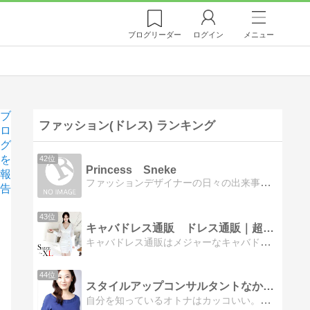
ブログ
リーダー
ログイン
メニュー
ブ
ファッション(ドレス) ランキング
ロ
グ
を
42位
Princess Sneke
報
ファッションデザイナーの日々の出来事博士号習得済みファッションデザイナーが日々の出来事や流行、論文などを紹介します
告
43位
キャバドレス通販 ドレス通販｜超人気ドレス掲載中
キャバドレス通販はメジャーなキャバドレス・ワンピース・シューズ等満載です。格安の商品から高級ブランド商品まで揃えており、このアイテムで身を包めばうっとりです。
44位
スタイルアップコンサルタントなかぞのしょうこのBlog
自分を知っているオトナはカッコいい。自分の魅力を最大限に表現できるファッションの自分軸をもって、明日がちょっと楽しみな自分に！