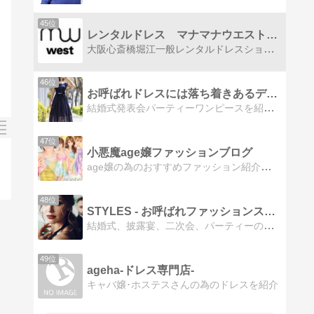
45位
レンタルドレス マナマナウエストのブログ
大阪心斎橋堀江一般レンタルドレスショップ結婚式2次会などパーティー用にアポイント制でドレスをレンタルします
46位
お呼ばれドレスには落ち着きあるデザイン
結婚式発表会パーティーワンピースを紹介。20代半ばから30代以降の女性向け。しっかりとしたデザインを厳選紹介。
47位
小悪魔age嬢ファッションブログ
age嬢の為のおすすめファッション紹介夏に向けてドレスや浴衣の紹介をがんばります
48位
STYLES - お呼ばれファッションスナップ
結婚式、披露宴、二次会、パーティーの人気＆定番コーディネートスナップを目的別、年代別などにわかりやすくまとめているサイトです。500人以上のおしゃれでかわいい…
49位
ageha-ドレス専門店-
キャバ嬢･ホステスさんの為のドレスを紹介