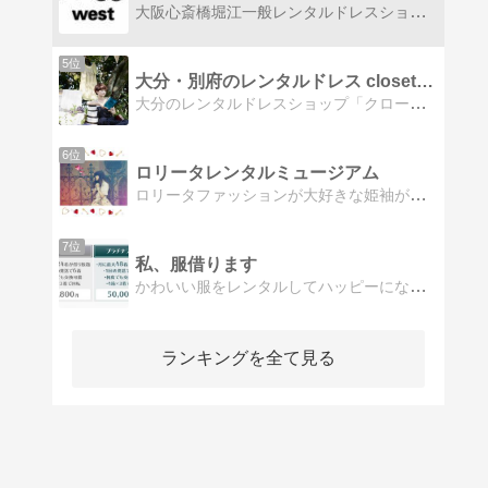
大阪心斎橋堀江一般レンタルドレスショップ結婚式2次会などパーティー用にアポイント制でドレスをレンタルします
5位
大分・別府のレンタルドレス closetMoonhill
大分のレンタルドレスショップ「クローゼットムーンヒル」オーナー、子持ち女性起業家momoのブログ。
6位
ロリータレンタルミュージアム
ロリータファッションが大好きな姫袖が運営する、ロリータレンタルショップのブログです。ロリータは主に、BABY、ALICE、Innocent World、A
7位
私、服借ります
かわいい服をレンタルしてハッピーになろう！
ランキングを全て見る