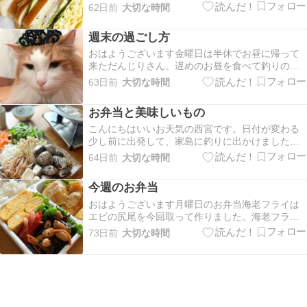
から検査でした。検査って言っても、お腹出して
62日前
大切な時間
エコー30分程して貰うのと採血だけなんですけど
ね。痛い事はないので楽勝です。月曜日は道も混
週末の過ごし方
み、駐車場も並ぶので早めに出発したら、運良く
空いていて1…
おはようございます金曜日は半休でお昼に帰って
来ただんじりさん。遅めのお昼を食べて釣りの準
備。夕飯は軽めに済ませ、おにぎりだけ持たせて
63日前
大切な時間
日付が変わる前に、家島に出発私はSECOMを入れ
てその後爆睡土曜日はいいお天気だったので、朝
お弁当と美味しいもの
からだんじりさんのベット周りをお洗濯。お昼
は、釣りの日…
こんにちはいいお天気の西宮です。日付が変わる
少し前に出発して、家島に釣りに出かけました。
今日はがまかつの大会だったかな？今頃楽しんで
64日前
大切な時間
からと思います。私はいつもよりゆっくり寝て、
朝からだんじりさんのベット周りを全てお洗濯。
今週のお弁当
気持ち良く乾きそうです。先週末、はまぐり届き
ました。スーパ…
おはようございます月曜日のお弁当海老フライは
エビの尻尾を今回取って作りました。海老フラ
イ、玉子焼き、ひじきの煮物、ウィンナー火曜日
73日前
大切な時間
のお弁当焼き肉味風炒め物、玉子焼き、ひじきの
煮物、赤豆水曜日のお弁当は手作り海老カツ、玉
子焼き、切り干し大根煮物、そら豆、ウィンナー
木曜日のお弁当焼…