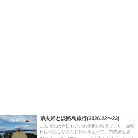
弟夫婦と淡路島旅行(2026.22〜23)
こんばんは今日もいいお天気の兵庫でした。金曜
日はだんじりさんお休みをとって、弟夫婦と淡路
島旅行に出掛けて来ました。『行こうね！』と話