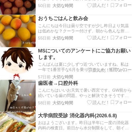
話でお喋りしたりと楽しく過ごしました。月曜日
50日前
大切な時間
のお弁当はこちらパークチャップ、カニカマネギ
入り玉子焼き、ポテトサラダ、ちくわチーズ巻
おうちごはんと飲み会
き、ブロッコリーとウィンナー。火曜日は白身魚
のフライ、筑前煮…
こんにちは今日は曇り空ですが少し昨日より気温
は低めかな？クーラー付けず、朝から色んな所を
大掃除しました。土曜日はオープン前から西宮ガ
55日前
大切な時間
ーデンズに出掛け、私は紫外線で色が変わるメガ
ネと、だんじりさんは老眼鏡を新調しました。か
MSについてのアンケートにご協力お願い
なり時間がかかったので、お昼はローゲンマイヤ
します。
ーで海老カツサ…
こんばんは夏に少しずつ近づいていますね。私は
一年で1番苦手な6月を乗り切るため、無理なく楽
しく過ごしています。MSLife♪も少しずつ変えてい
57日前
大切な時間
こうと、管理人の入れ替えする方向で進めていま
歯医者→口腔外科
すので、次回の秋以降に報告できると思います
こんにちはいいお天気で暑い西宮です。GW前から
が、今回下記の内容のご協力をお願いしたくアッ
続いている歯の問題。やっと解決できそうです。
プして…
高校生の時、上の親知らずを抜き、下はあるもの
58日前
大切な時間
の放置。8年くらい前に化膿して来て、西宮の総合
病院の口腔外科に紹介状を持って受診。下はどち
大学病院受診 消化器内科(2026.6.8)
らも抜きにくいと言われ、持病もあるので大学病
院紹介する…
おはようございます。昨日は半年に一度の消化器
内科の検査日。前日から水分制限をして、朝イチ