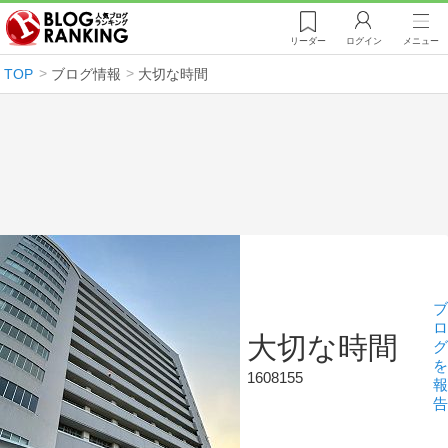
リーダー
ログイン
メニュー
TOP
ブログ情報
大切な時間
ブ
ロ
大切な時間
グ
を
1608155
報
告