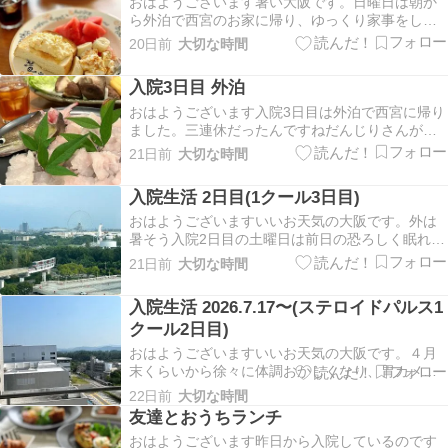
おはようございます暑い大阪です。日曜日は朝か
ら外泊で西宮のお家に帰り、ゆっくり家事をして
のんびり過ごしいい感じですでしたが、昨日は昼
20日前
大切な時間
からキツかった。朝ごはんは前日買ったスイカや
バナナで済ませ、元気なうちに野菜をカットして
入院3日目 外泊
置きお昼まで横になり、お昼は簡単に皿うどん。
炒めただけで、…
おはようございます入院3日目は外泊で西宮に帰り
ました。三連休だったんですねだんじりさんが治
療ないなら迎えに行くよって言ってくれ、朝の7時
21日前
大切な時間
前に迎えに来てくれた。笑 車で50分掛かるんです
けどね。出発は6時？病院の朝ごはんは食べず、コ
入院生活 2日目(1クール3日目)
メダのモーニング時間に、先日なびさんと食べて
美味…
おはようございますいいお天気の大阪です。外は
暑そう入院2日目の土曜日は前日の恐ろしく眠れる
眠剤のおかげでスッキリ、気分もいい朝でした。
21日前
大切な時間
外来から始めて土曜の朝で3日目、1クールが終了
しました。4年ぶりだからかな？大した再燃や再発
入院生活 2026.7.17〜(ステロイドパルス1
でもないのか、とってもよく効いているみたい
クール2日目)
で、鉛みた…
おはようございますいいお天気の大阪です。４月
末くらいから徐々に体調おかしくなり、胃カメラ
だったり血液検査だったり、口腔外科だったりと
22日前
大切な時間
通っていましたが、６月の旅行でも嘔吐、なんだ
友達とおうちランチ
からやっぱりおかしくて、杖なしで歩けていたの
おはようございます昨日から入院しているのです
に杖がないと歩行も難しくちょっと不安に思って