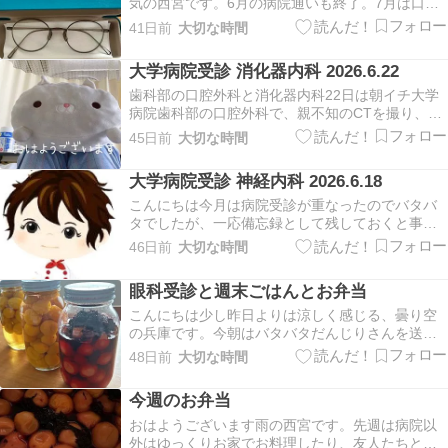
気の西宮です。6月の病院通いも終了。7月は口腔
外科のみなので、涼しい部屋でゆっくり過ごせそ
41日前
大切な時間
うです。金曜日は台風の影響で土砂降りなのに、
だんじりさんは飲み会。23時までなら雨の日は迎
大学病院受診 消化器内科 2026.6.22
えに行く事にしているので、いつもは遅いのです
が、この日…
歯科部の口腔外科と消化器内科22日は朝イチ大学
病院歯科部の口腔外科で、親不知のCTを撮り、車
で移動して医学部の消化器内科へ移動。歯科部は
45日前
大切な時間
駐車場待ちはなしですが、医学部の月曜日と雨の
日はいつも渋滞。この日も並びましたが、診察時
大学病院受診 神経内科 2026.6.18
間1時前には到着。早過ぎたくらいです。5年くら
いになる…
こんにちは今月は病院受診が重なったのでバタバ
タでしたが、一応備忘録として残しておくと事に
します。6/18(木曜日)は２ヶ月に一度の神経内科受
46日前
大切な時間
診でした。予約のとってもくれていた日が都合悪
かったので、予約センターで変更して久しぶりに9
眼科受診と週末ごはんとお弁当
時1番でしたが、タイサブリの人からだからかな？
呼…
こんにちは少し昨日よりは涼しく感じる、曇り空
の兵庫です。今朝はバタバタだんじりさんを送り
出してから洗濯干して、顔を整えて7時15分に出
48日前
大切な時間
発。まずは大学病院歯科部へ。歯科部へはほぼ渋
滞なくスムーズに行け、1時間前に到着。検査時間
今週のお弁当
も待ち時間なく呼ばれ、会計を済ませて9時20分に
は歯科…
おはようございます雨の西宮です。先週は病院以
外はゆっくりお家でお料理したり、友人たちと電