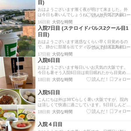
目)
おはようございます漸く夜が明けて来ました。外
は今日も暑いんでしょうね。いいお天気の大阪で
す。昨晩は眠剤でも眠れず、2日連続2時間なので
16日前
大切な時間
身体が怠重いく、お腹はパンパンでキツくて胃も
入院7日目 (ステロイドパルス2クール目1
痛い昨日は2クール目2回目のパルスは朝から始ま
日目)
り、寝不足気味なので血圧、脈拍少し高めで開
始。体重は奴…
おはようございます迷惑なくらい早く目覚めるの
で、静かに部屋を出てディルームで起床迄毎朝過
ごしています。大きな声で5時からおじいちゃん叫
17日前
大切な時間
んでるわ好きで叫んでるんじゃないけど、看護師
入院6日目
さんは大変だ昨日はリハビリ行く5分前、車椅子で
おはようございます毎日いいお天気の大阪です。
お迎え直前に若手担当医が来て、『今からパルス2
今日も暑そう入院6日目は前日眠れたから目覚めも
クール目…
スッキリ。体温は36.9℃、血圧はいつもより少し
18日前
大切な時間
だけ高め。朝は採血をしてもらい若手担当医の診
察。最初2人若手先生来てたけど、担当はこの人な
入院5日目
のかな？もう1人の先生とタイプが違う先生みたい
で、…
こんにちは外は38℃らしく暑い大阪ですが、院内
は涼しくて快適に過ごしています。5日目しんどく
てぐったり左手脚の痺れも身体の脱力も酷くて、
18日前
大切な時間
殆どベットの上で過ごしました。朝から頭全体と
頚椎のMRI。検査室迄は遠いので車椅子移動♿️で連
入院４日目
れってもらい、ちょっといつもより長めのMRI＋
お…