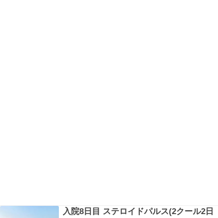
と血圧も心拍数も体温も上がるから、少し足は痺
れてガクガ…
入院8日目 ステロイドパルス(2クール2日