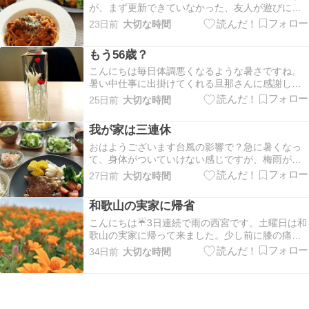
が、まず更新できていなかった、友人が遊びに来
いましたが、誕…
てくれた時のランチ会をまとめて更新します。乳
23日前
大切な時間
がん手術をして以来かな？会うの？1年ぶりくらい
に会ってお喋りしました。いつも我が家まで来て
もう56歳？
もらって申し訳ないけど、私は移動する方が大変
なので助かる…
こんにちは毎日体調悪くなるような暑さですね。
暑い中仕事に出掛けてくれる旦那さんに感謝しな
いと‼️と思いながら、涼しい部屋でぐーたら生活し
25日前
大切な時間
ています。我が家の身内、7月と1月にお誕生日が
集中しているんです。7月はだんじりさんの方の甥
我が家は三連休
っ子、横浜従姉妹、私、下の娘、息子ちゃん(上の
娘の…
おはようございます台風の影響で？急に暑くなっ
て、身体がついていけない感じですが、梅雨が明
けたので色んな物を洗って掃除してと家事に専念
27日前
大切な時間
して過ごしています。先週はお友達が来てくれ楽
しい時間を過ごしました。またこれと別で報告し
和歌山の実家に帰省
ます。水曜日は打ち忘れていたケシンプタを打ち
ました。これに…
こんにちは☔️3日連続で雨の西宮です。土曜日は和
歌山の実家に帰って来ました。少し前に膝の痛み
で入院していた母を心配して、神戸に住む娘も日
34日前
大切な時間
帰りで行く事に。7時過ぎに西北で待ち合わせして
出発高速を降りて、まず伯母宅へ。伯父が亡くな
ってお邪魔していなかったので、娘と2人で手を合
わせ、…