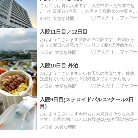
こんにちは暑い兵庫です。入院中知った熊本で起
こった震度7の地震。この暑さで救助犬の大変さも
SNSでは流れているのを目にしましたが、その現
8日前
大切な時間
場に行き、現実を見た人間にしか地震の怖さと復
興の大変さはわからないんだろうと思いながら報
入院11日目／12日目
道をみています。私が今唯一出来るのは寄付くら
い。不安な…
おはようございます雲多めの大阪です。外泊から
帰って翌日の月曜はグッスリよく眠れ5時前から体
調良く過ごしていましたが、7時前からしんどくて
12日前
大切な時間
頭をあげていられず、ずっと一日中横になってい
ました。 起き上がるのは、ご飯に起こされた時、
入院10日目 外泊
リハビリや採血やトイレだけ。瞼が重くて横にな
るとすぐ…
おはようございますいいお天気の大阪です。昨晩
は疲れていたのかな？消灯過ぎてすぐから眠っ
て、目が覚めたら4時だったのでガッツリ眠れまし
14日前
大切な時間
た。土曜日の昼から外泊で西宮に帰っていて、日
曜日は土用丑の日って事で、だんじりさんが焼き
入院9日目(ステロイドパルス2クール3日
立ての鰻を買いに行ってくれました。下は去年か
目)
な？私が作ると…
おはようございます今日もお天気良さそうな兵庫
です。土曜の朝ごはんはお腹パンパンで殆ど食べ
られず、紅茶と汁物だけ飲みました。一昨日の夜
14日前
大切な時間
はガッツリの眠剤飲んでも2時間少ししか眠れず、
2日連続だと身体が寝不足で少し怠い。パルスする