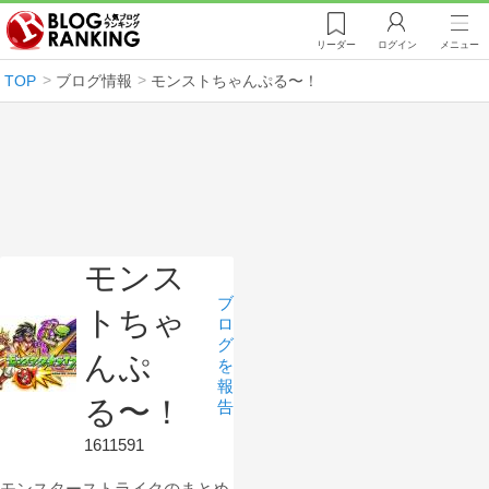
リーダー
ログイン
メニュー
TOP
ブログ情報
モンストちゃんぷる〜！
モンス
ブ
トちゃ
ロ
グ
んぷ
を
報
る〜！
告
1611591
モンスターストライクのまとめ