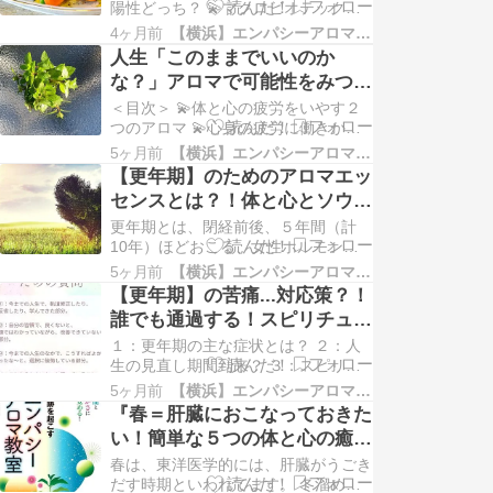
2020年代） とはいうものの、いま…
陽性どっち？ 💫マクロビオテックと
は？ 💫３つの考え方 💫歯の構造にも
4ヶ月前
【横浜】エンパシーアロマ予報&アロマ講座
現れる？ 💫バランスの大切さ 💫ここ
人生「このままでいいのか
だけは、大切にしたいこと？ ☯️のマ
な？」アロマで可能性をみつけ
ークってみたこと、ありますか？ こ
よう！
ちらが、陰陽のマークです。宇宙にあ
＜目次＞ 💫体と心の疲労をいやす２
るもの全てが陰と陽の相対性で出…
つのアロマ 💫心身の疲労に働きかけ
るフラワーエッセンス 💫心が重たい
5ヶ月前
【横浜】エンパシーアロマ予報&アロマ講座
時に働きかけるフラワーエッセンス
【更年期】のためのアロマエッ
💫お掃除や軌道修正をしてくれる２つ
センスとは？！体と心とソウル
のアロマ 💫癖をいやすフラワーエッ
を癒す〜
センス 人生、50年をすぎると、人の
更年期とは、閉経前後、５年間（計
傾向に気がつきます。 体とともに、
10年）ほどおこる、女性ホルモンが
思考…
急激にへる時期のことです。 そし
5ヶ月前
【横浜】エンパシーアロマ予報&アロマ講座
て、体も心もソウルからも今まで溜め
【更年期】の苦痛...対応策？！
込んできたものが、骨盤の開きのエネ
誰でも通過する！スピリチュア
ルギーとともに、一掃されてきます。
ルな自然現象！
更年期をスピリチュアルの見方でみて
１：更年期の主な症状とは？ ２：人
いくと？⇩https://ameblo.j…
生の見直し期間到来？ ３：スピリチ
ュアルの３つの視点でみる ４：更年
5ヶ月前
【横浜】エンパシーアロマ予報&アロマ講座
期を乗り切るための３つの方法 『更
『春＝肝臓におこなっておきた
年期の主な症状とは？』 体の症状的
い！簡単な５つの体と心の癒し
には、ホットフラッシュ、関節の痛
方法』
み、肩こり、不眠、疲労感、抜け毛..
春は、東洋医学的には、肝臓がうごき
心の症状では、何もやる気が出なかっ
だす時期といわれてます。 冬溜めこ