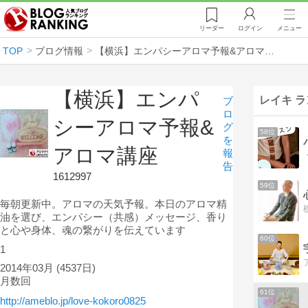
リーダー
ログイン
メニュー
TOP
ブログ情報
【横浜】エンパシーアロマ予報&アロマ講座
【横浜】エンパ
レイキ 
ブ
ロ
シーアロマ予報&
グ
58位
を
アロマ講座
報
告
1612997
59位
毎朝更新中。アロマの天気予報。本日のアロマ精
油を選び、エンパシー（共感）メッセージ、香り
と心や身体、魂の繋がりを伝えています
60位
1
2014年03月
(4537日)
月数回
61位
http://ameblo.jp/love-kokoro0825