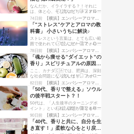
続で、その多くが、無意識のうちに行
われています。 わざわざ、時間をか
なんだか、イライラする？！それに
けて選ぶことをしない時も多いです。
は、体と心、そしてスピリチュアルの
ただ…
側面からの原因があります。 各原因
74日前
【横浜】エンパシーアロマ予報&アロマ講座
に関して、イライラがでるのは、もと
「"ストレス"ケアとアロマの教
もと、エネルギシュな方が多いという
科書」 小さいうちに解決♪
のが、個人的な印象です。 身体の５
つの原因 ①睡眠不足、疲労の蓄積②
ストレスという言葉は、とても広い範
体の痛み③ホルモンバランスの乱れ：
囲で使われていて、この一言で、心や
PMS、…
体の原因を片付ける（言葉は悪いです
78日前
【横浜】エンパシーアロマ予報&アロマ講座
が）ところがあります。 ただ、大切
「魂から痩せる”ダイエット”の
なのは、そのもう１歩先。 「何がス
香り」スピリチュアルの原因を
トレスになっているのか？」を言語化
しるが先？！
していくことが解消していく助けにな
ここ、カナダ🇨🇦では、肥満は、深刻
ります。 ストレスの主な５つの原因
な社会問題になっています。 カナダ
①人…
では、25%〜30%が該当し、お隣りア
82日前
【横浜】エンパシーアロマ予報&アロマ講座
メリカは、約40%以上が肥満。 タウ
「50代、香りで整える」ソウル
ンをあるいていても、結構、目にしま
の後半戦スタート？！
す。 社会問題としては？ 肥満は、単
なる「食べすぎ、運動不足」だけでは
50代は、「人生後半のターニングポ
なくて、食品対策、貧困、格差、都…
イント」といわれ、課題が重なる年齢
です。 50代の主な４つの悩み事と
90日前
【横浜】エンパシーアロマ予報&アロマ講座
は？ ① 体調の崩れ（体力の低下、更
「40代、香りと共に、自分を生
年期障害（40代〜）生活習慣病のリ
き直す！」柔軟な心をとり戻そ
スク）② 昇進の頭打ち③ 空の巣症候