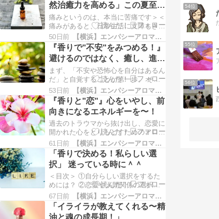
然治癒力を高める」この夏至、
54位
った人をみつける方がむしろ難しい」
転換期に〜！
そんなことも感じます。 ただ、モノ
痛みというのは、本当に苦痛です＞＜
は、捉えようでその辛さを学びや経
痛みがあると、日常生活に支障もきた
験、教訓に…
します。睡眠不足になり、自然治癒力
50日前
【横浜】エンパシーアロマ予報&アロマ講座
もおちてしまいます。 そして、周り
55位
『香りで"不安"をみつめる！』
にいる家族、人々まで、影響を及ぼし
避けるのではなく、癒し、進
かねません。 ですので、周りのケア
む！！
している方々が使っていくのもおすす
まず、「不安や恐怖心を自分はあるん
めです。 癒しの連鎖がおこります。
だ」と自覚することが第一歩。 そこ
56位
痛…
から、自然療法で、癒しをゆっくりと
53日前
【横浜】エンパシーアロマ予報&アロマ講座
進めていくと、他のものに逃げるとい
『香りと"恋"』心をいやし、前
う依存症に陥ったりすることも軽減で
向きになるエネルギーを〜！
きます。 結局、依存症も心のその部
分をみたくない、みないようにする、
過去のトラウマから抜け出し、恋愛に
隠す...ために、おこなっていく行為だ
開かれた心をとりもどすためのアロマ
か…
精油を紹介していきます。 ＜目次＞
61日前
【横浜】エンパシーアロマ予報&アロマ講座
①恋愛の恐怖をいやす３つのアロマ②
「香りで決める！私らしい選
魅力的なオーラを引き出す３つのアロ
択」 迷っている時に＾＾
マ③恋に開放的な心へ〜３つのアロマ
私自身、過去に、「なんで、恋愛に興
＜目次＞ ①自分らしい選択をするた
味が湧かないのだろう？」と自問自答
めには？ ②恋愛や人間関係の選択時
し…
での３つのアロマ ③人生の転換期時
67日前
【横浜】エンパシーアロマ予報&アロマ講座
での３つのアロマ ④恐れと不安をい
「イライラが教えてくれる〜精
やす３つのアロマ 人生は、選択の連
油と魂の成長期！」