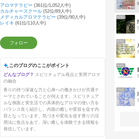
アロマテラピー
(361位/1,052人中)
カルチャースクール
(52位/89人中)
メディカルアロマテラピー
(39位/90人中)
62位
レイキ
(61位/110人中)
63位
このブログのここがポイント
64位
スピリチュアル視点と実用アロマ
の融合
香りの持つ深遠な力と心身への働きかけが共通テ
65位
ーマとされていることが伺えます。スピリチュア
ルな側面と実生活での具体的なアロマの使い方を
バランス良く紹介し、内面の癒しや変容を促す内
容となっています。気づきや変化を促す香りの活
用法に焦点をあて、深い癒しを体験できる情報を
発信しています。