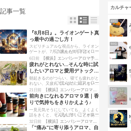
カルチャ
記事一覧
49位
『8月8日』。ライオンゲート真
っ最中の過ごし方！
50位
スピリチュアルな視点から、ライオン
ゲートが、7月の末から8月半ばくら
いまで開いていると言われています。
6日前
【横浜】エンパシーアロマ予報&アロマ講座
わたしは、昔超現実主義だったので、
疲れがとれない...そんな時に試
51位
このような見方は、わたしの中になか
したいアロマと愛用デトックス
ったのですが、いろいろお勉強してい
オイル♡
く中で、それはあるよね〜と今は、感
朝起きるのがつらい、寝ても疲れがと
じています。 こういったことも片隅
れない、又疲れているのに眠れない...
にお…
などの症状は、体のサインであり、心
21日前
【横浜】エンパシーアロマ予報&アロマ講座
52位
にも余裕がなくなります。 悪循環で
前向きになれるアロマ９選｜香
す。。 そんな時に、癒しのサポート
りで気持ちをきりかえよう♪
となるアロマと長年愛用しているデト
ックスオイルを今回は、紹介していき
一見元気そうにしていても、よくよく
53位
ます＾＾ 結局のところ、疲れを内臓
話をきくと、そんなに辛いことがあっ
N
か…
たんだって方って本当に多いです。
32日前
【横浜】エンパシーアロマ予報&アロマ講座
やはり、生きていて、「なにもない
「"痛み"に寄り添うアロマ、自
人、今、そして今まで辛いことがなか