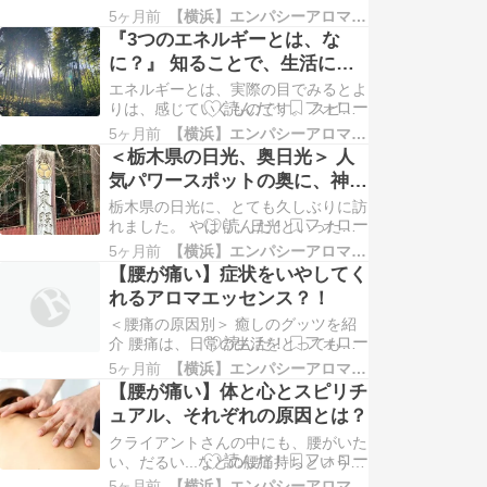
たり、…
んだものがでてくる時期。 植物が芽
5ヶ月前
【横浜】エンパシーアロマ予報&アロマ講座
🌱をだす時期ともリンクします。 そ
『3つのエネルギーとは、な
こで、この時期におこなっておきたい
に？』 知ることで、生活に磨
自然療法からみた５つの簡単ケアとし
きがかかる？！
ては？！ ①寝る肝臓の一番の薬は、
エネルギーとは、実際の目でみるとよ
眠ることと言われています。 ②梅干
りは、感じていくものです。 スピリ
しをと…
チュアル視点でいうと、心の眼、サー
5ヶ月前
【横浜】エンパシーアロマ予報&アロマ講座
ドアイで、みていくものです。 今回
＜栃木県の日光、奥日光＞ 人
は、３つのエネルギーに分類してみて
気パワースポットの奥に、神聖
いきます。 ① 人のエネルギー 他者
な場所があった！
（そして自分）が、はなすエネルギー
栃木県の日光に、とても久しぶりに訪
のことです。 たとえば、普段の生活
れました。 やはり、日光といったら
のな…
『日光東照宮』でしょ？！と、日光駅
5ヶ月前
【横浜】エンパシーアロマ予報&アロマ講座
から数十分かけてバスにて到着。 た
【腰が痛い】症状をいやしてく
くさんの観光客で、賑わっていまし
れるアロマエッセンス？！
た！ですので、わたし達は、人ゴミを
よこぎり、流れのままに、左側の道を
＜腰痛の原因別＞ 癒しのグッツを紹
テクテク...そこで、みえてきたのが、
介 腰痛は、日常の生活をとっても不
『日…
便なものにしてしまいます。 当たり
5ヶ月前
【横浜】エンパシーアロマ予報&アロマ講座
前にできていたことが、できなくな
【腰が痛い】体と心とスピリチ
る...。心も沈んでいきます。 ですの
ュアル、それぞれの原因とは？
で、普段から朝、顔を洗う時の腰の姿
勢から、日頃気をつけるのも、小さい
クライアントさんの中にも、腰がいた
腰への気遣いですね。 今回は、３つ
い、だるい...などの腰痛持ちという方
の症…
は、結構いらっしゃいます。 全国に
5ヶ月前
【横浜】エンパシーアロマ予報&アロマ講座