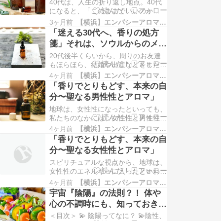
う♪
群（空虚感）④ 親の介護問題の現実
40代は、人生の折り返し地点。40代
化 心の状態としては？ 自己存在価
になると、「このままでいいのか
値…
な？」と自己の問いがふえる年齢で
3ヶ月前
【横浜】エンパシーアロマ予報&アロマ講座
す。 40代の主な４つの悩み事とは？
「迷える30代へ、香りの処方
① 体力の低下、不調、更年期障害
箋」それは、ソウルからのメッ
②「ダブルケア問題」子供の受験、親
セージ？！
の介護③ 仕事、責任からのプレッシ
20代後半くらいから、周りのお友達
ャー ④「人生3大出費」老後の資金準
もほらほら、結婚や出産などをしだ
備、住…
し、「自分は、どうしようかな？」と
4ヶ月前
【横浜】エンパシーアロマ予報&アロマ講座
思いをよせる年齢です。 30代の主な
「香りでとりもどす、本来の自
５つの悩みごととは？ ①結婚はどう
分〜聖なる男性性とアロマ」
する？②子供は、産む？産まない？③
育児と仕事の両立？④キャリアは？転
地球は、女性性になったといっても、
職？目指せ、管理職？⑤住宅ローン、
私たちのなかには、女性性と男性性が
貯蓄？…
共有されるといわれています。 そし
4ヶ月前
【横浜】エンパシーアロマ予報&アロマ講座
て、そこは、戦うのではなく、相互に
「香りでとりもどす、本来の自
呼びさまし合う関係性。 聖なる女性
分〜聖なる女性性とアロマ」
性をとりもどす✨アロマ精油にてご紹
介！⇩ 『「香りで取り戻す、本来の自
スピリチュアルな視点から、地球は、
分〜聖なる女性性とアロマ」』スピリ
女性性のエネルギーに入ったといわれ
チュ…
ています。 約2000年続いた、魚座。
4ヶ月前
【横浜】エンパシーアロマ予報&アロマ講座
男性性原理の時代：支配、競争、征服
宇宙『陰陽』の法則？！ 体や
の時代がおわって、新しい時代、それ
心の不調時にも、知っておきた
が、女性性のエネルギー、水瓶座の時
いこと！
代といわれています。（2012年〜
＜目次＞ 💫 陰陽ってなに？ 💫陰性、