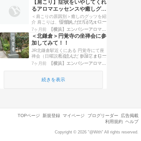
【肩こり】症状をいやしてくれ
みつけ、必要なケアをとりいれていき
るアロマエッセンスや癒しグッ
ましょう。 癖になるのをふせぐため
ツのご紹介！
に。 では、不眠症を引き起こすケー
＜肩こりの原因別＞癒しのグッツを紹
スを３つの視点からみていきます。
介 肩こりは、慢性的、仕方がないと
①体か…
諦めている方も多いのではないでしょ
7ヶ月前
【横浜】エンパシーアロマ予報&アロマ講座
うか？ ただし、そのままにしておく
＜北鎌倉＞円覚寺の坐禅会に参
と、他の不調、不眠や頭痛、目の疲れ
加してみて！！
などにも関わってきます。 いろいろ
な角度から原因をみつけて、それぞれ
JR北鎌倉駅近くにある 円覚寺にて座
にあった、ケアをしていきましょう！
禅会（日曜説教会）に、参加しまし
💫肩…
た！去年から、誘われていたけど、タ
7ヶ月前
【横浜】エンパシーアロマ予報&アロマ講座
イミングがあわず、今回が、初参加。
朝早くなのに、たくさ〜んの人たちが
来ていました。誘ってくれた母は、常
続きを表示
連さま。 まず、びっくりしたのは、
若い子たちが、結構参加しているこ
と。 …
TOPページ
新規登録
マイページ
ブログリーダー
広告掲載
利用規約
ヘルプ
Copyright © 2026 "@With" All rights reserved.