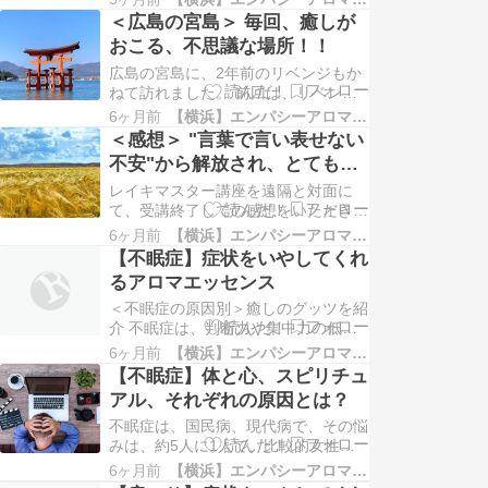
人口の４分の１（２,８００万）が腰
＜広島の宮島＞ 毎回、癒しが
痛持ちとのこと。 人間は二足歩行だ
おこる、不思議な場所！！
から、後脚だけの直立に適応しきれて
ないため、腰にもどうしても負担がか
広島の宮島に、2年前のリベンジもか
かるともいわれています。 今回は、
ねて訪れました。 前回は、リベンジ
そ…
とは、 一緒にいったパートナーが 体
6ヶ月前
【横浜】エンパシーアロマ予報&アロマ講座
調不良で、宮島を満喫することができ
＜感想＞ "言葉で言い表せない
なかったので。 今回は、バッチリ晴
不安"から解放され、とても安
天にも恵まれそこも含めて、満喫でき
心している〜
ました！ やはり、午前中にいくの
レイキマスター講座を遠隔と対面に
が、オススメです。空気が、綺麗です
て、受講終了しての感想をいただきま
💫 国…
した！ 今回の講座で、もっとも印象
6ヶ月前
【横浜】エンパシーアロマ予報&アロマ講座
に残った内容は、何ですか？ 今世の
【不眠症】症状をいやしてくれ
目的「ただあること」、母や多くの存
るアロマエッセンス
在の見守りが常にあることがわかっ
た。 今回の講座をうけて、変わった
＜不眠症の原因別＞癒しのグッツを紹
な～と感じたことは、何ですか？ 父
介 不眠症は、判断力や集中力の低
親への思い…
下、物忘れ、イライラ、不安がます、
6ヶ月前
【横浜】エンパシーアロマ予報&アロマ講座
やる気がでない、疲労感、めまい...な
【不眠症】体と心、スピリチュ
ど随伴症状をひきおこす、全身の不調
アル、それぞれの原因とは？
につながるといわれてます。 いろい
ろな角度から原因をみつけて、それぞ
不眠症は、国民病、現代病で、その悩
れにあった、ケアをしていきたいもの
みは、約5人に1人で、比較的女性に
です…
多いようです。 そんな不眠症の原因
6ヶ月前
【横浜】エンパシーアロマ予報&アロマ講座
にたいして、そのときにあった原因を