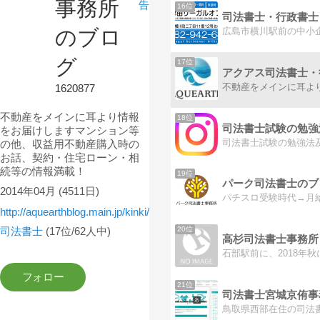
事務所
告
16位
のブロ
グ
17位
1620877
不動産をメインに耳より情報
18位
司法書士試験の勉強
をお届けしますマンション等
司法書士試験の勉強法
の他、収益用不動産購入時の
お話、契約・住宅ローン・相
続等の情報満載！
19位
パーク司法書士のブ
2014年04月
(4511日)
http://aquearthblog.main.jp/kinki/
20位
司法書士
(17位/62人中)
21位
司法書士宮城京侑事
鳥取県西部在住の司法書