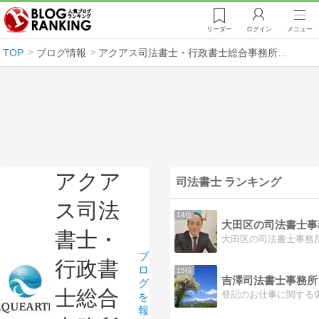
リーダー
ログイン
メニュー
TOP
ブログ情報
アクアス司法書士・行政書士総合事務所のブログ
アクア
司法書士 ランキング
ス司法
14位
書士・
ブ
行政書
ロ
15位
吉澤司法書士事務所（44
グ
士総合
登記のお仕事に関する
を
報