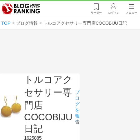
リーダー
ログイン
メニュー
TOP
ブログ情報
トルコアクセサリー専門店COCOBIJU日記
トルコアク
セサリー専
ブ
ロ
門店
グ
を
COCOBIJU
報
告
日記
1625885