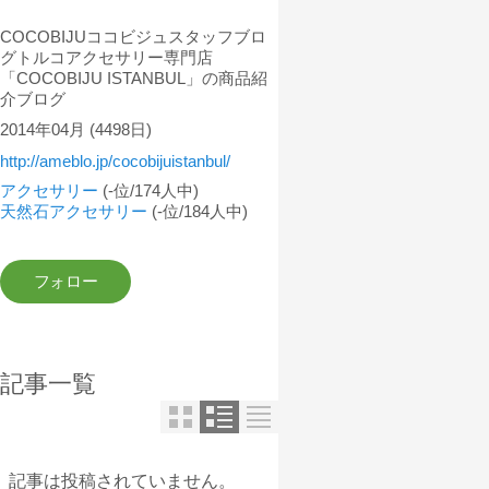
COCOBIJUココビジュスタッフブロ
グトルコアクセサリー専門店
「COCOBIJU ISTANBUL」の商品紹
介ブログ
2014年04月
(4498日)
http://ameblo.jp/cocobijuistanbul/
アクセサリー
(-位/174人中)
天然石アクセサリー
(-位/184人中)
記事一覧
記事は投稿されていません。