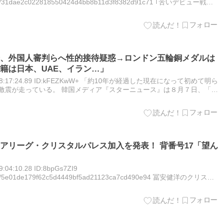
rticles/31dae2c022818550424d4bb8b11d3f8382d91c71 ｢苦いデビュー戦に
、外国人審判らへ性的接待疑惑→ロンドン五輪銅メダルは
籍は日本、UAE、イラン…」
土) 08:17:24.89 ID:kFEZKwW+ 「約10年が経過した現在になって初めて明ら
激震が走っている。 韓国メディア『スターニュース』は８月７日、「韓
接待疑惑』の波紋広…
アリーグ・クリスタルパレス加入を発表！ 背番号17「望ん
04:10.28 ID:8bpGs7ZI9
rticles/5e01de179f62c5d4449bf5ad21123ca7cd490e94 冨安健洋のクリスタ