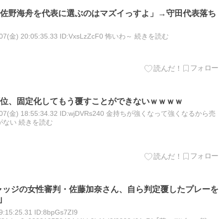
佐野海舟を代表に選ぶのはマズイっすよ」→守田代表落ち
(金) 20:05:35.33 ID:VxsLzZcF0 怖いわ～ 続きを読む
位、固定化してもう覆すことができないｗｗｗｗ
07(金) 18:55:34.32 ID:wjDVRs240 金持ちが強くなって強くなるから売
ない 続きを読む
ャッジの女性審判・佐藤加奈さん、自ら判定覆したプレーを
｣
15:25.31 ID:8bpGs7ZI9