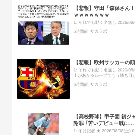
【悲報】守田「森保さん！
ｗｗｗｗｗｗｗ
1: それでも動く名無し 2026/08/07
5時間前
サカラボ
【悲報】欧州サッカーの順
1: それでも動く名無し 2026/08/
上があがるループでもう勝ち目が
6時間前
サカラボ
【高校野球】甲子園 初ジ
謝罪 ｢苦いデビュー戦に…
1: 冬月記者 ★ 2026/08/08(土) 09: