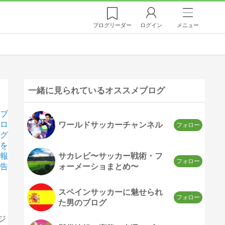
ブログ
リーダー
ログイン
メニュー
一緒に見られているオススメブログ
ブ
ロ
ワールドサッカーチャンネル
グ
を
サカレビ〜サッカー戦術・フ
報
ォーメーショまとめ〜
告
スペインサッカーに魅せられ
た男のブログ
ジ