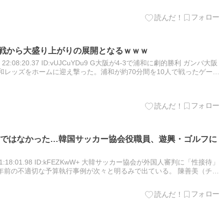
戦から大盛り上がりの展開となるｗｗｗ
金) 22:08:20.37 ID:vUJCuYDu9 G大阪が4-3で浦和に劇的勝利 ガンバ大阪
浦和レッズをホームに迎え撃った。浦和が約70分間を10人で戦ったゲーム
でG大阪…
ではなかった…韓国サッカー協会役職員、遊興・ゴルフに
土) 11:18:01.98 ID:kFEZKwW+ 大韓サッカー協会が外国人審判に「性接待」
年前の不適切な予算執行事例が次々と明るみで出ている。 陳善美（チ
「サッカー協会不正調査…