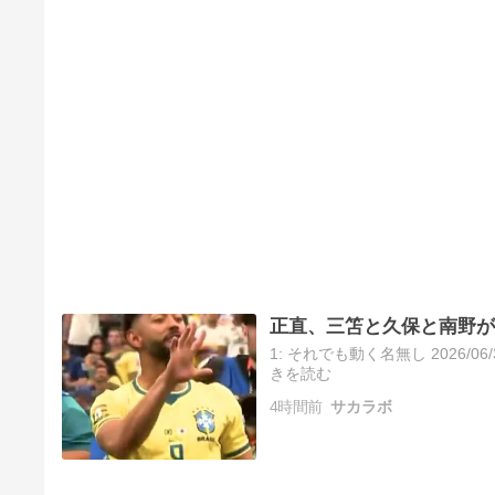
正直、三笘と久保と南野が
1: それでも動く名無し 2026/06/
きを読む
4時間前
サカラボ