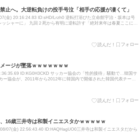
禁止へ。大逆転負けの投手号泣「相手の応援が凄くて」
07(金) 20:16:24.83 ID:sHD/Lrzh0 逆転打浴びた立命館宇治・坂本は号
レッシャーに」 九回２死から有明に逆転許す「絶対来年は春夏ここに来
…
メージが墜落ｗｗｗｗｗｗｗ
金) 18:36:35.69 ID:KG0H3CKD サッカー協会の「性的接待」騒動で…韓国サ
カー協会が、2011年から2012年に韓国内で開催された韓国代表チーム
に対して複数回に…
、16歳三井寺は和製イニエスタかｗｗｗｗｗ
8/07(金) 22:56:43.40 ID:HAQHagUO0三井寺は和製イニエスタだから