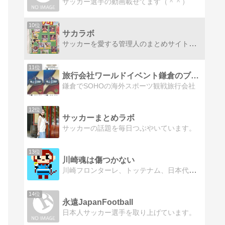
サッカー選手の動画載せてます（＾＾）
10位
サカラボ
サッカーを愛する管理人のまとめサイト。サッカーは1994年ワールドカップから見始めて今に至る、アイドルはロナウジーニョ
11位
旅行会社ワールドイベント鎌倉のブログ
鎌倉でSOHOの海外スポーツ観戦旅行会社
12位
サッカーまとめラボ
サッカーの話題を毎日つぶやいています。
13位
川崎魂は傷つかない
川崎フロンターレ、トッテナム、日本代表の応援ブログです。 アニメのこともたまに語ります。 よろしくお願いします
14位
永遠JapanFootball
日本人サッカー選手を取り上げています。