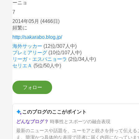
ーニョ
7
2014年05月
(4466日)
頻繁に
http://sakarabo.blog.jp/
海外サッカー
(12位/307人中)
プレミアリーグ
(10位/107人中)
リーガ・エスパニョーラ
(2位/34人中)
セリエＡ
(5位/50人中)
このブログのここがポイント
時事性とスポーツの融合表現
最新のニュースや話題を、ユーモアと鋭さを持って伝える
え、簡潔かつ具体的な表現で読者に届く内容になっていま