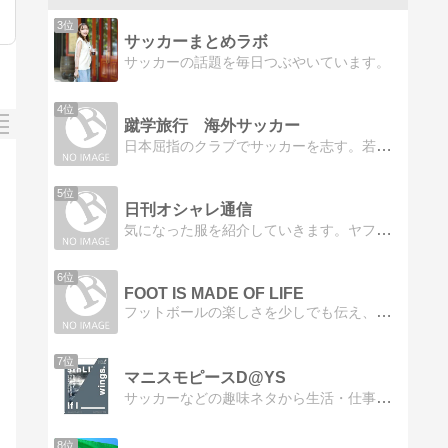
3位
サッカーまとめラボ
サッカーの話題を毎日つぶやいています。
4位
蹴学旅行 海外サッカー
日本屈指のクラブでサッカーを志す。若くして引退しイングランドに渡り、英国立大学を卒業。スペイン等、欧州各地でジャーナリスト、サッカーコーチとしてキャリアを積む。
5位
日刊オシャレ通信
気になった服を紹介していきます。ヤフオク出品代行swish愛媛県松山市
6位
FOOT IS MADE OF LIFE
フットボールの楽しさを少しでも伝え、広めていければと思っています！日本でもフットボールを生活の一部に！！！
7位
マニスモピースD@YS
サッカーなどの趣味ネタから生活・仕事ネタまで、痒い所（欲しい情報）に手が届く。そんなブログです。
8位