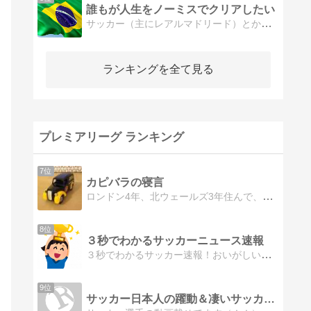
誰もが人生をノーミスでクリアしたい
サッカー（主にレアルマドリード）とか音楽・作曲・ＤＴＭ関係のことについてのブログです。
ランキングを全て見る
プレミアリーグ ランキング
7位
カピバラの寝言
ロンドン4年、北ウェールズ3年住んで、ついに本帰国となりました。日本＆英国での日常や旅行記、Manchester United観戦記などを綴ります
8位
３秒でわかるサッカーニュース速報
３秒でわかるサッカー速報！おいがしいあなたのために簡潔に解説
9位
サッカー日本人の躍動＆凄いサッカー選手