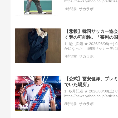
https://news.yahoo.co.jp/a
なった｣立命館…
7時間前
サカラボ
【悲報】韓国サッカー協会
く奪の可能性。「審判の国
1: 昆虫図鑑 ★ 2026/08/08(
かになった」 韓国サッカー界に
国サッカー協会『審判への性的
7時間前
サカラボ
【公式】冨安健洋、プレミ
でいた場所」
1: 冬月記者 ★ 2026/08/08(土) 09:
https://news.yahoo.co.jp/a
ルパレス加入が…
8時間前
サカラボ