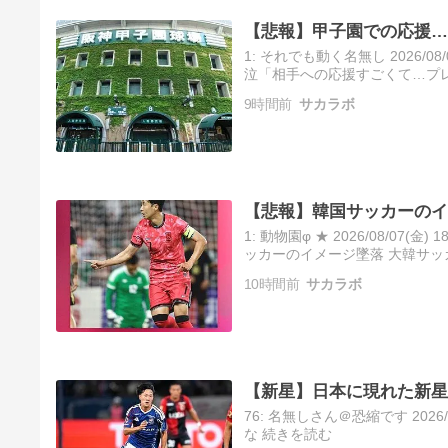
【悲報】甲子園での応援…
1: それでも動く名無し 2026/08/
泣「相手への応援すごくて…プ
て抑える」 https://news.yahoo.
9時間前
サカラボ
【悲報】韓国サッカーのイ
1: 動物園φ ★ 2026/08/07(
ッカーのイメージ墜落 大韓サッ
の試合に関連し、外国人審判団
10時間前
サカラボ
【新星】日本に現れた新星
76: 名無しさん＠恐縮です 2026/0
な 続きを読む