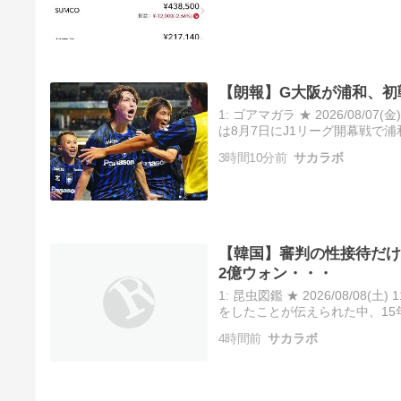
【朗報】G大阪が浦和、初
1: ゴアマガラ ★ 2026/08/07(
は8月7日にJ1リーグ開幕戦で
は、逆転に次ぐ逆転の末に4-3
3時間10分前
サカラボ
【韓国】審判の性接待だけ
2億ウォン・・・
1: 昆虫図鑑 ★ 2026/08/08(
をしたことが伝えられた中、15
ン・ソンミ）議員室が確保した
4時間前
サカラボ