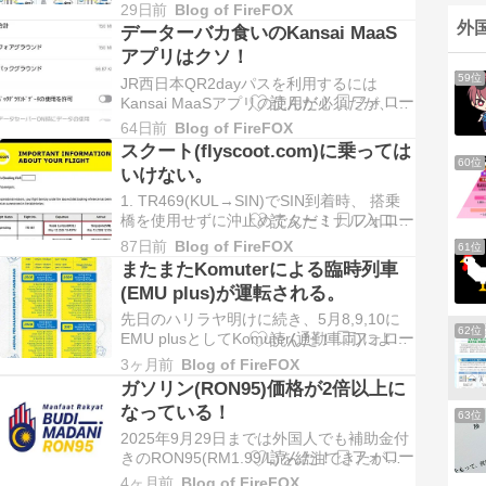
電話までは依然としてメタル回線である。
29日前
Blog of FireFOX
しかし、このラストワンマイルの部分を光
外
データーバカ食いのKansai MaaS
回線又は無線回線へ移行するとの通知が口
アプリはクソ！
座振替の御案内に同封されていた。(下部の
59位
画像を参照) 費用面で比較すると現状の月
JR西日本QR2dayパスを利用するには
額費用…
Kansai MaaSアプリの使用が必須だが、こ
のアプリのデーター消費量が異常に多い。
64日前
Blog of FireFOX
4回の入出場毎にアプリを起動したら
スクート(flyscoot.com)に乗っては
150MBもデーターを消費した。 スルッと
60位
いけない。
関西の"スルッとQRtto"でもこんなにも消費
しない。ホント、典型的なダメア…
1. TR469(KUL→SIN)でSIN到着時、 搭乗
橋を使用せずに沖止めでターミナル入口ま
でバス移動！2. 運航便の集約を目的とした
87日前
Blog of FireFOX
61位
露骨な変更が多すぎて使えない！ 5月12日
またまたKomuterによる臨時列車
の旅程の変遷を以下に示す。 2-1.
(EMU plus)が運転される。
KUL→SINのTR467の時刻を10分繰り下げ
に変更。 2-2…
先日のハリラヤ明けに続き、5月8,9,10に
62位
EMU plusとしてKomuter(通勤車両)による
臨時列車が一部、Klang発着でIPOHまで運
3ヶ月前
Blog of FireFOX
転される。 全車自由席で運賃はRM45。な
ガソリン(RON95)価格が2倍以上に
お車両にトイレ設備がないので往復共、途
なっている！
中Slim River駅で10-20分程度のトイレ停
63位
車…
2025年9月29日までは外国人でも補助金付
きのRON95(RM1.99/L)を給油できたが、
現在は補助金なしの価格で給油するしかな
4ヶ月前
Blog of FireFOX