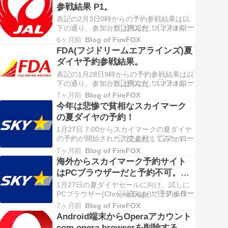
(S25)0:00→0:07 スマホ(S22)0:00→0:06ス
参戦結果 P1。
マホ(S10)0:00→0:07 (考察)・…
表記の2月3日0時からの予約参戦結果は以
下の通り。参加台数はPC2台, スマホ3台
で、仮想待合室から予約画面への遷移時間
6ヶ月前
Blog of FireFOX
を示す。PC(sv) 0:00→0:29PC(hp)
FDA(フジドリームエアラインズ)夏
0:00→0:20 スマホ(25)0:00→0:35 スマホ
ダイヤ予約参戦結果。
(22)0:00→0:04スマホ(10)0:…
表記の1月28日9時からの予約参戦結果は以
下の通り。参加台数はPC2台, スマホ3台
で、仮想待合室から予約画面への遷移時間
7ヶ月前
Blog of FireFOX
を示す。PC1 9:00→9:29PC2 9:00→9:30
今年は悲惨で貧相なスカイマーク
スマホ1 9:00→9:17 スマホ2 9:00→9:24ス
の夏ダイヤの予約！
マホ3 9:00→9:29 (考察…
1月27日 7:00からスカイマークの夏ダイヤ
の予約が開始されたので参戦してみたが以
下のように悲惨で貧相な有様だった。 (構
7ヶ月前
Blog of FireFOX
成) PC２台 VPN接続スマホ３台 (状況)6:55
海外からスカイマーク予約サイト
に順次予約操作を行って仮想待合室へ入室
はPCブラウザーだと予約不可。
した。その内のスマホ1台のみが約7分で予
(1/21時点)
約画面へ遷移できたが、…
1月27日の夏ダイヤセールに向け、試しに
PCブラウザー(Chrome,Edge)で予約操作を
してみたが、最後の予約完了確認画面が表
7ヶ月前
Blog of FireFOX
示されず予約完了できない。(※
Android端末からOperaアカウント
時々"ERR_HTTP2_PROTOCOL_ERROR"も
com.opera.browserを削除するに