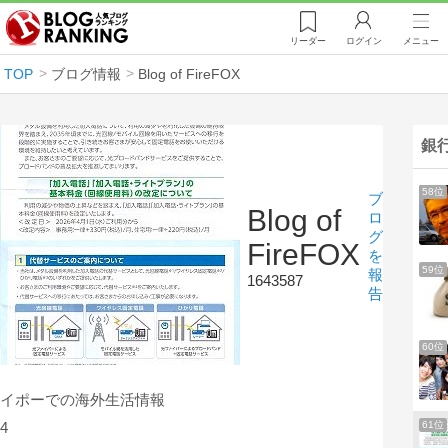
リーダー
ログイン
メニュー
TOP
ブログ情報
Blog of FireFOX
銀
58位
ブ
Blog of
ロ
グ
FireFOX
を
59位
報
1643587
告
60位
イポーでの海外生活情報
61位
4