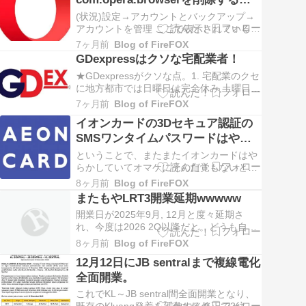
表示されるが 該当する対応策を実施しても
は。
状況変わらず。) し…
(状況)設定→アカウントとバックアップ→
アカウントを管理 ここで表示されている
Operaアカウント "com.opera.browser" を
7ヶ月前
Blog of FireFOX
削除しようとしても"管理者でないので削除
GDexpressはクソな宅配業者！
できません"と表示され削除できない。(解
★GDexpressがクソな点。1. 宅配業のクセ
決策) これは"com.opera.browser"はOp…
に地方都市では日曜日は完全休み,土曜日は
午後休み！2. 同一イポー市内の配達なの
7ヶ月前
Blog of FireFOX
に、 なぜかクアラルンプールの集配拠点ま
イオンカードの3Dセキュア認証の
で無駄に荷物を往復させる。★実例(以下の
SMSワンタイムパスワードはやっ
追跡情報画像参照) この荷物は以下の様な
不可解な動きだったので心配に…
ぱり海外では受信できない。
ということで、またまたイオンカードはや
らかしていてオマケにその自覚もないとい
う最悪の状態です。 ★2026/4/16 22:00追
8ヶ月前
Blog of FireFOX
記 ラクマの決済時になぜかSMSワンタイ
またもやLRT3開業延期wwwww
ムパスワードを受信できた。 これだと決済
開業日が2025年9月, 12月と度々延期さ
時のアプリで違いがあるかもしれない。
れ、今度は2026 2Q以降だと。どうも自動
(状況)当地で適切なローミング…
運転(GoA 4)が上手くいっていない模様。
8ヶ月前
Blog of FireFOX
また、この度々の開業遅延はKlang地区の
12月12日にJB sentralまで複線電化
住民にとっては、現在、KTM近郊電車が
全面開業。
Klang Valley地区複線更新工事(KVDT2)の
為、ほぼ…
これでKL～JB sentral間全面開業となり、