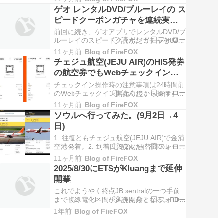
更新され、その四半期前日に公開されるよ
ゲオ レンタルDVD/ブルーレイの ス
うである。 そのリストは韓国文化体育観光
ピードクーポンガチャを連続実行
部サイトにexcelシートで掲出される。
してみた。Part2
(excelプレビューリンク) ※上…
前回に続き、ゲオアプリでレンタルDVD/ブ
ルーレイのスピードクーポンガチャを82回
連続実行して獲得したスピードクーポンの
11ヶ月前
Blog of FireFOX
種別。(2025/9/6実行)(結果)半額(新作も可)
チェジュ航空(JEJU AIR)のHIS発券
1個(1.2%)100円引き 10個(12.2%)50円引
の航空券でもWebチェックイン可
き 11個(13.4%)20円引き 23個(2…
能だった。(但し注意事項あり)
チェックイン操作時の注意事項は24時間前
のWebチェックイン開始直後から操作する
と予約番号入力直後とそこから先の座席指
11ヶ月前
Blog of FireFOX
定直後に3回程度エラーがでる。 しかしそ
ソウルへ行ってみた。(9月2日→4
れにめげることなく数回再実行している
日)
と、Web搭乗券が発行されチェックインが
完了する。(※数回再実行するので完了まで
1. 往復ともチェジュ航空(JEJU AIR)で金浦
8分…
空港発着。2. 到着日(9/2)の両替商のレート
3. ネットでの記述を参考に銀行両替ではな
11ヶ月前
Blog of FireFOX
くクレジットカードのキャッシングでKRW
2025/8/30にETSがKluangまで延伸
を入手してみた。 ネット上の記述では国際
開業
線到着口を出て左側の地下鉄連絡口へ通じ
るエスカレーター付近…
これでようやく終点JB sentralの一つ手前
まで複線電化区間が延伸開業となる。PDF
時刻表はここをクリック (了)
1年前
Blog of FireFOX