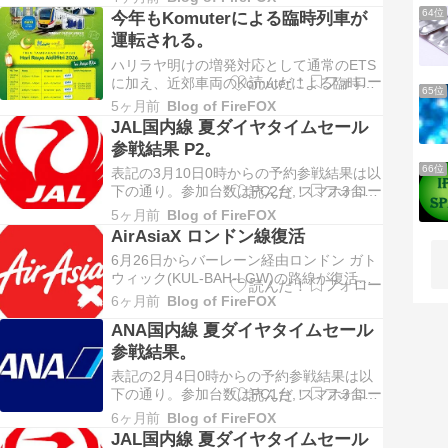
い。 しかし、4月9日からの価格は補助金
64位
今年もKomuterによる臨時列車が
付きの価格(RM1.99/L)の約2倍以上の
運転される。
RM4.27/Lとなっている。これだと日本の
価格と殆ど変わらな…
ハリラヤ明けの増発対応として通常のETS
に加え、近郊車両のKomuterによる臨時列
65位
車が"EMU Plus"としてKL-IPOH間で運転さ
5ヶ月前
Blog of FireFOX
れる。 (運賃RM35のみ全車自由席, 運転日
JAL国内線 夏ダイヤタイムセール
3/18-20, 23-24, 27-29)なお、3時間程度の
参戦結果 P2。
所要時間だがトイレはありません！…
66位
表記の3月10日0時からの予約参戦結果は以
下の通り。参加台数はPC2台, スマホ3台
で、仮想待合室から予約画面への遷移時間
5ヶ月前
Blog of FireFOX
を示す。PC(sv) 0:00→0:48PC(hp)
AirAsiaX ロンドン線復活
0:00→0:50 スマホ(25)0:00→0:26 スマホ
6月26日からバーレーン経由ロンドン ガト
(22)0:00→0:29スマホ(10)0…
ウィック(KUL-BAH-LGW)の路線が復活す
る。 RM199の記念価格が設定されたが既
6ヶ月前
Blog of FireFOX
に売切れ。 (了)
ANA国内線 夏ダイヤタイムセール
参戦結果。
表記の2月4日0時からの予約参戦結果は以
下の通り。参加台数はPC1台, スマホ3台
で、仮想待合室から予約画面への遷移時間
6ヶ月前
Blog of FireFOX
を示す。PC(hp) 0:00→0:08 スマホ
JAL国内線 夏ダイヤタイムセール