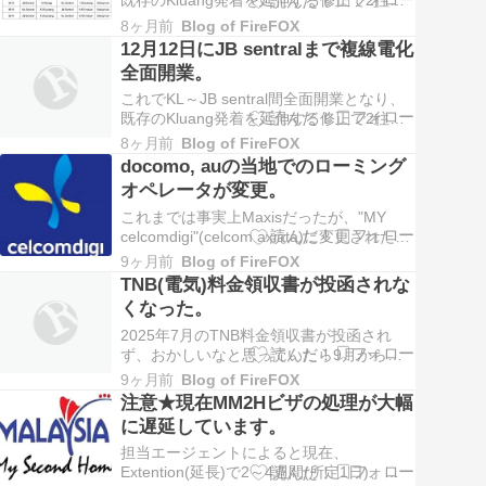
既存のKluang発着を延伸する修正で2往復
が設定されます。特に9510,9515について
8ヶ月前
Blog of FireFOX
は1/1からの9524,9533の前倒しの様です。
12月12日にJB sentralまで複線電化
(2025/12/12から9511,9514は既存Kluang
全面開業。
発着の延伸, 9510,9…
これでKL～JB sentral間全面開業となり、
既存のKluang発着を延伸する修正で2往復
が設定されます。特に9510,9515について
8ヶ月前
Blog of FireFOX
は1/1からの9524,9533の前倒しの様です。
docomo, auの当地でのローミング
(2025/12/12から9511,9514は既存Kluang
オペレータが変更。
発着の延伸, 9510,9…
これまでは事実上Maxisだったが、"MY
celcomdigi"(celcom axiata)に変更された模
様。 なお、以下の画像にあるように通信事
9ヶ月前
Blog of FireFOX
業者を手動選択にすると"MY celcomdigi"が
TNB(電気)料金領収書が投函されな
2つ表示されるがこれは合併前のcelcomと
くなった。
Digiのそれぞれの事業者を表…
2025年7月のTNB料金領収書が投函され
ず、おかしいなと思っていたら9月から領
収書が投函されなくなった。どうやら月次
9ヶ月前
Blog of FireFOX
の料金領収書はmyTNBで確認せよとのこと
注意★現在MM2Hビザの処理が大幅
らしい。 (了)
に遅延しています。
担当エージェントによると現在、
Extention(延長)で2～4週間(所定1日)、