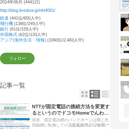
2014年06月
(4441日)
http://blog.livedoor.jp/nkt4001/
62位
鉄道
(441位/650人中)
飛行機
(138位/249人中)
銀行
(61位/159人中)
外国株式
(62位/133人中)
63位
アジア(海外生活・情報)
(1060位/2,483人中)
64位
65位
記事一覧
NTTが固定電話の接続方法を変更す
るというのでドコモHomeでんわに
変更したった。
現状、固定電話網のバックボーンは既に光
回線網に転換しているが収納局から各固定