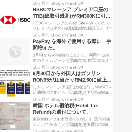
Renewal(更新)で3か月(所定1か月)程度か
10ヶ月前
Blog of FireFOX
かっているとのこと。 ビザ保持者で上記処
HSBCマレーシア プレミア口座の
理を依頼予定の人は担当エージェントと依
TRB(総取引残高)がRM300Kに引き
頼前に十分に日程確認と調整を行う事を強
上げられていた。
く推奨します。(了)
HSBCマレーシアのWeb Siteをみていたら
プレミア口座のTRB(総取引残高)が
RM300Kとの表記になっていた。 (該当ペ
10ヶ月前
Blog of FireFOX
ージの表記) えっ、となって調べたら、以
PayPay を海外で使用する際に一手
下の"AIによる概要"にあるように2024年9
間増えた。
月2日から新規開設者に対してTRB(総取引
残高) RM300Kを…
8月頃からVPN接続に加えて、利用する端
末のタイムゾーンを手動で"日本"にする必
要がある。 余計なことばっかりするなよ、
10ヶ月前
Blog of FireFOX
クソLYコーポレーションめ！(了)
9月30日から外国人はガソリン
RON95が1L当たりRM2.60に値上
げ。
しかしマレーシア国民は給油前にMyKADを
給油機に読ませるか、給油アプリをeWallet
に連携させれば所得階層に応じてRM1.99
10ヶ月前
Blog of FireFOX
又はRM2.05/Lまで割引されるらしい。 (案
韓国 ホテル宿泊税(Hotel Tax
内例)(了)
Refund)の還付について。
東横INNソウル永登浦での例。1. 還付対象
ホテルであることを韓国文化体育観光部サ
イトで確認する。 対象ホテルは四半期毎に
11ヶ月前
Blog of FireFOX