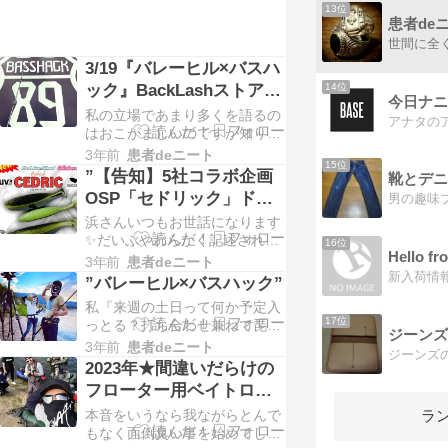
13位
患者de
3/19『バレーヒル×バスハ
ック』BackLashストアイ
14位
ベント
私の立場であまり多くを語るの
はおこがましいのですが知り合
って間もない頃、バスハック
3年前
患者deニート
15位
(以下 ハク男くん)に数多くの大
”【告知】5社コラボ企画
見得をきった事がある。自分の
OSP「セドリック」ドラ
特技？が他人のふんどしで相撲
イブシャッド4インチ”
浜さんいつもお世話になります
をとる・・・。いわゆる他力本
✨だいぶやわらかく記述されて
願であり、自分自身には何も無
16位
Hello f
ますが概ね合ってると思います
いものの有難いことに周りの友
3年前
患者deニート
ｗちなみにカラー名の『セドリ
人知人に恵まれてるおかげ…
”バレーヒル×バスハック”
ック』に関しては『2秒』で決
私『来週の土日って何か予定入
定し、背中が緑で・・・はあく
17位
っとる？打ち合わせ兼ねて琵琶
まで苦しまぎれな後付けでござ
ジーンズ
湖方面行こか思って・・・。』
3年前
患者deニート
いますｗ大切なのはまずアング
ハク男『私、予定たてれへんか
ラーの皆さんに『使ってみた
2023年★間違いだらけの
ら直近電話もろて同じことゆー
い』と思っていただけるかど
フローター用ベイトロッ
てもーてええですぅ？』時は流
う…
ド選び VOL,3
本音をいうなら我ながらとんで
ラ
れ、前日の金曜夜に電話すると
もなく面倒臭い事を始めてしま
ハク男『あ、明日ですか！？急