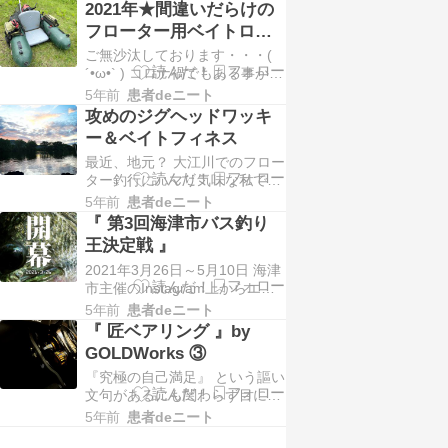
画並みに落ち込んでいるこのブ
2021年★間違いだらけの
ログ。滞っている大きな理由と
フローター用ベイトロッ
しては2つあり①Instagramが手
ド選び VOL,1
ご無沙汰しております・・・(
っ取り早くて便利②アメブロの
´•ω•` ) コロナ禍でもある事から
機能が更新されていく事に伴い
釣行回数は激減したものの何と
単純になんか書きにくい(慣
5年前
患者deニート
か生きております。 さて今回は
れ…
攻めのジグヘッドワッキ
過去に同じような事を何度かや
ー＆ベイトフィネス
ってますが 『間違いだらけのフ
最近、地元？ 大江川でのフロー
ローター用ベイトロッド選び』
ター釣行にハマり気味な私です
簡単に言えばほぼ中古品オンリ
|･ω･｀)ｺｯｼｮﾘ 海津市主催の
ーのお財布に優しいタックルイ
5年前
患者deニート
Instagramで開催された 『第3
ンプレッ…
『 第3回海津市バス釣り
回海津市バス釣り王決定戦』 も
王決定戦 』
終わりある程度この熱も収まる
2021年3月26日～5月10日 海津
のかと思いきや、なんとここへ
市主催のInstagram上からエン
きて約15年振りとなる自身の大
トリー出来るイベントとして
江川自己記録の更新やら 『ワ…
5年前
患者deニート
『第3回海津市バス釣り王決定
『 匠ベアリング 』by
戦』 が絶賛開催中だ|･ω･｀)ｺｯｼ
GOLDWorks ③
ｮﾘ いや、もう終盤に差し掛かっ
『究極の自己満足』 という謳い
たこのタイミングで書くの？ と
文句があるにも関わらず目に見
誰しもが感じると思いますが、
える、体感出来る高性能を求め
この文章自体は既に数…
5年前
患者deニート
てしまうのは消費者としての悲