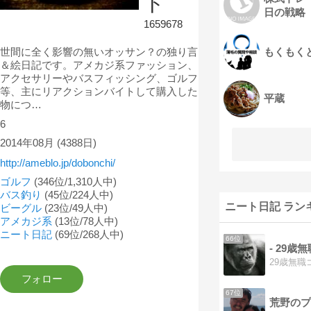
ト
日の戦略
1659678
世間に全く影響の無いオッサン？の独り言
もくもく
＆絵日記です。アメカジ系ファッション、
アクセサリーやバスフィッシング、ゴルフ
等、主にリアクションバイトして購入した
平蔵
物につ…
6
2014年08月
(4388日)
http://ameblo.jp/dobonchi/
ゴルフ
(346位/1,310人中)
バス釣り
(45位/224人中)
ニート日記 ラン
ビーグル
(23位/49人中)
アメカジ系
(13位/78人中)
ニート日記
(69位/268人中)
66位
- 29
29歳無
67位
荒野のプ