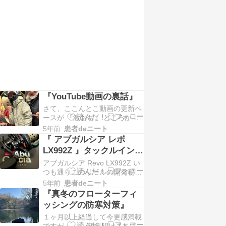
しい性 ・・・( ´•ω•` ) ただ、そ
んな消費者も大きくは2種類に
分かれる。 1つは安くてより高
性能なモノを求めるユニクロ、
ワークマン系。 もう一方は感覚
的な部…
『YouTube動画の裏話』
さて、ここんとこ動画の更新ペ
ースが 『激おち』 どころか
『ビタ止まり』 している バス
5年前
患者deニート
ハック・・・( ´•ω•` ) まぁ、な
『 アブガルシア レボ
ぜここまでのスローペースにな
LX992Z 』タックルインプ
ってるかはいづれ本人の動画や
レッション★
アブガルシア Revo LX992Z い
らInstagramやらでお伝え出来
つも通りこのリールの開発秘話
るかと思いますが 今回は 『最
やらスペックやらはHPにお任
新』 と呼ぶには余りにおこが…
5年前
患者deニート
せして購入してしばらく経ちま
『真冬のフローターフィ
すがフローター、オカッパリと
ッシングの防寒対策』
それなりに使い込み何とか魚も
１ヶ月以上経過して今更感満載
とれたのでこのタイミングでの