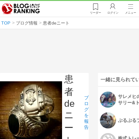
リーダー
ログイン
メニュー
TOP
ブログ情報
患者deニート
患
一緒に見られて
者
サレメヒ
ブ
de
サリー&
ロ
グ
ニ
を
ぷるぷる
報
ー
告
株式トレ