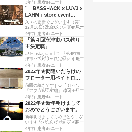
ったと後悔しています・・・(
っすね！何しに来はる感じっす
3年前
患者deニート
´•ω•` ) またコレは更新頻度が絶
か！？』私『・・・( ´•…
”「BASSHACK x LUV2 x
望的な私の責任ですがフロータ
LAHM」store event
ーにオススメなバス用6フィー
YouTube動画”
久々の更新でございます（笑）
ト未満ベイトロッドをとりまく
12月18日(日)はいよいよルアー
環境が2022年の僅か1年の間に
アングル浜さんでのストアイベ
随分と様変わりしてしまいまし
4年前
患者deニート
ント。イベントの内容について
た。 まず…
『第４回海津市バス釣り
は浜さんのブログでご紹介いた
王決定戦』
だいておりますのでここではち
現在Instagram上で 『第4回海
ょいと違ったお話しを・・・。
津市バス釣り王決定戦』 が絶賛
ちなみに今回のイベントのテー
開催中です。 昨年のほぼ同時期
マを掲げるとするならば・・・
4年前
患者deニート
に『第３回』が開催され本来な
『コラボレーション』…
2022年★間違いだらけの
ら第4回も昨年の秋に開催予定
フローター用ベイトロッ
でしたがコロナ禍であった為延
ド選び VOL,2
前回の続きです |･ω･｀)ｺｯｼｮﾘ
期となっていました。 今回も
『アブガルシア編』 ⑩ ホーネ
『動画撮影の下見』 と称し、大
ットプラス HPC-601M 感度 不
会開始の4月23日の約１ヶ月前
4年前
患者deニート
明軽さ ★★使用感 不明コスパ
である…
2022年★新年明けまして
★★★★★ 6フィート、張りの
おめでとうございます。
あるレギュラーファースト気味
新年明けましておめでとうござ
なミディアムロッド。 先に言っ
います|･ω･｀)ｺｯｼｮﾘさて、更新
ておくとコレに関してはまだ使
頻度がバスハックのYouTube動
用していないので振って…
4年前
患者deニート