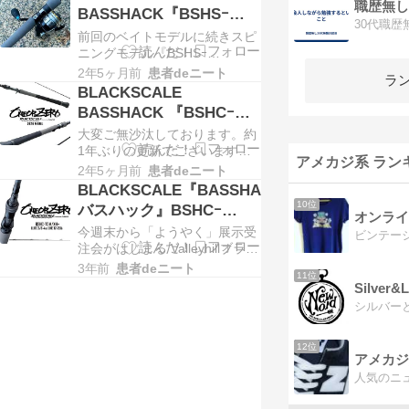
て色々試してた事がようやく形
職歴無し
BASSHACK『BSHSｰ
になってきたのでご紹介しま
30代職
74M/H+』
前回のベイトモデルに続きスピ
す。端的に言ってしまうと『サ
ニングモデル『BSHSｰ
カマタシャッド6inchの岸撃
74M/H+』についてですが、お
ち』なんですが何故釣れるの
2年5ヶ月前
患者deニート
ラ
話しをいただいた際の最初のリ
か？を自分自身納得するのに
BLACKSCALE
アクションは『スピニング！？
や…
BASSHACK 『BSHCｰ
バスハックで？？？』というの
76M/X+』
大変ご無沙汰しております。約
が正直なところ（笑）確かにハ
1年ぶりの更新でございます
ク男ちゃんがスピニング使って
アメカジ系 ラン
（笑）何をしてたってワケでも
るイメージはだいぶ薄い。しか
2年5ヶ月前
患者deニート
無いのですが、しいて言うなら
し元々、釣りが上手いから公…
BLACKSCALE『BASSHACK
SNSのお手軽さにどっぷり浸か
10位
バスハック』BSHCｰ
っておりました。さて今回は大
オンライ
73M/XH+
今週末から「ようやく」展示受
変ありがたい事に昨年に引き続
注会がはじまる Valleyhillブラッ
き2024年NEWモデルとしてバ
クスケール "バスハック"BSHCｰ
レーヒルからブラックスケール
3年前
患者deニート
11位
73M/XH+ スペックやらそうい
『バスハック』 モデ…
Silver
った内容は2023年版のメーカー
カタログにおまかせして、私は
私の知ってる？聞いてる範囲で
わりと好き放題書きますが一応
12位
大人なのでちゃんとオブ…