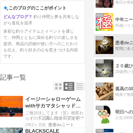
毎日が有
このブログのここがポイント
68位
釣り仲間と夢を共有しな
中年ニー
がら進化を追求
多彩な釣りアイテムとイベントを通じ
て、仲間とともに深める釣りの楽しさを
69位
患者de
提供。商品の詳細や使い方へのこだわり
も伝え、釣り好きの心を惹きつける内容
です。
70位
２０歳ひ
記事一覧
71位
孤高の3
イージーシャローゲーム
withサカマタシャッド
72位
6inch
ご無沙汰してます（笑）相変わ
らずの不定期、情緒不安定更新
です。さて、今回は昨シーズン
2年2ヶ月前
患者deニート
より大江川フローターゲームに
BLACKSCALE
73位