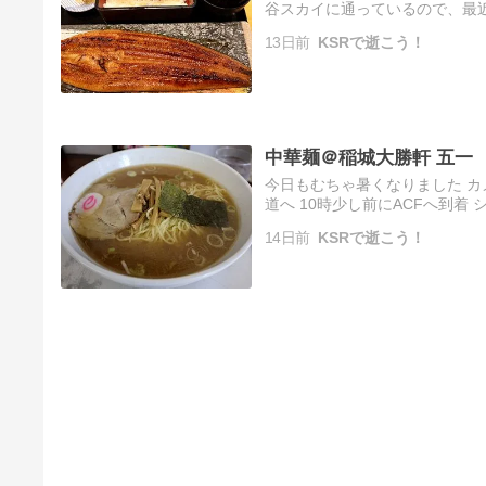
谷スカイに通っているので、最
いると、入場口のベルトをオープ
13日前
KSRで逝こう！
中華麺＠稲城大勝軒 五一
今日もむちゃ暑くなりました カメラ
道へ 10時少し前にACFへ到着
郵便局で、実家の水道代の振込 
14日前
KSRで逝こう！