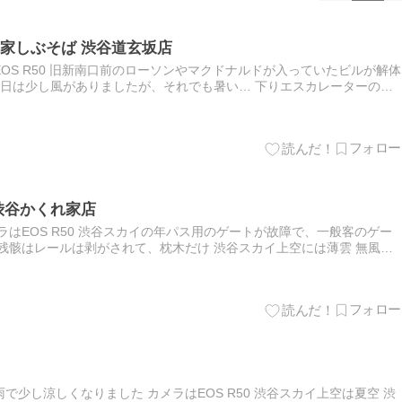
家しぶそば 渋谷道玄坂店
OS R50 旧新南口前のローソンやマクドナルドが入っていたビルが解体
今日は少し風がありましたが、それでも暑い… 下りエスカレーターの手
回り込む所までとまってて、慌てて飛び立ってました 屋内…
渋谷かくれ家店
ラはEOS R50 渋谷スカイの年パス用のゲートが故障で、一般客のゲー
残骸はレールは剥がされて、枕木だけ 渋谷スカイ上空には薄雲 無風で
せん 丹沢も見えず 今週の月曜日だったかは、登戸から…
少し涼しくなりました カメラはEOS R50 渋谷スカイ上空は夏空 渋