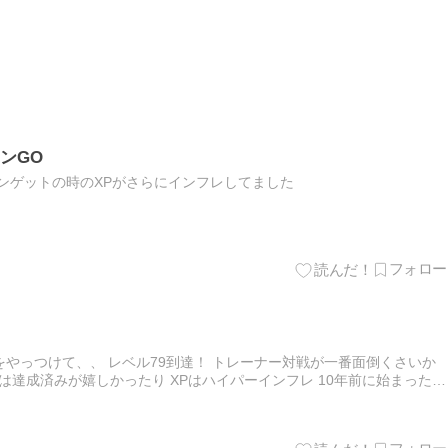
ンGO
ンゲットの時のXPがさらにインフレしてました
やっつけて、、 レベル79到達！ トレーナー対戦が一番面倒くさいか
は達成済みが嬉しかったり XPはハイパーインフレ 10年前に始まった頃
なかったっけ？ 帰りの電車とレイドバトル2回で、…