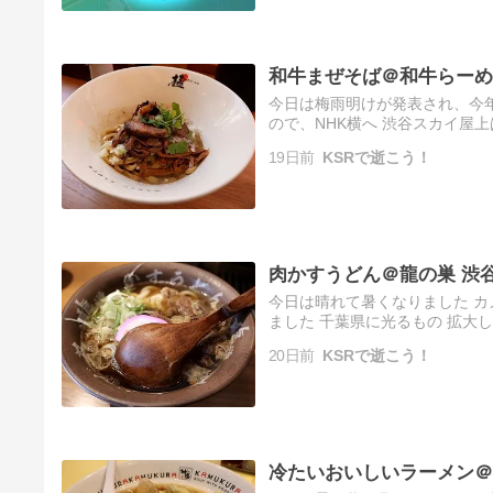
和牛まぜそば＠和牛らーめ
今日は梅雨明けが発表され、今年
ので、NHK横へ 渋谷スカイ屋
ましい 丹沢も見えず 屋上が閉
19日前
KSRで逝こう！
肉かすうどん＠龍の巣 渋
今日は晴れて暑くなりました カメ
ました 千葉県に光るもの 拡大
日の割に道路が混んでいたので、
20日前
KSRで逝こう！
冷たいおいしいラーメン＠