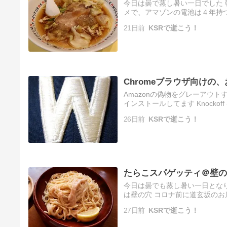
今日は曇で蒸し暑い一日でした 
メで、アマゾンの電池は４年持つ
水素充電池でもダメ 本体の前
21日前
KSRで逝こう！
Chromeブラウザ向けの
Amazonの偽物をグレーアウトするChr
インストールしてます Knockoff - Amaz
26日前
KSRで逝こう！
たらこスパゲッティ＠壁の
今日は曇でも蒸し暑い一日となりま
は壁の穴 コロナ前に道玄坂のお
くさんあります 私は映えないや
27日前
KSRで逝こう！