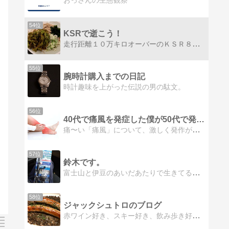
おっさんの生態観察
54位
KSRで逝こう！
走行距離１０万キロオーバーのＫＳＲ８０と、セロー２５０のツーリング日記。ツーリングをしない週末はラーメン屋さん巡り。
55位
腕時計購入までの日記
時計趣味を上がった伝説の男の駄文。
56位
40代で痛風を発症した僕が50代で発症しないように
痛〜い「痛風」について、激しく発作が起こった僕が次に発作を起こさないように対策していきます。
57位
鈴木です。
富士山と伊豆のあいだあたりで生きてるとある鈴木の記録です。
58位
ジャックシュトロのブログ
赤ワイン好き、スキー好き、飲み歩き好きのジャックシュトロです。基本日記ですが、いろいろなカテゴリでブログ掲載します。(^^)