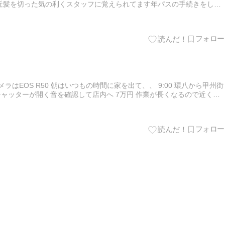
近髪を切った気の利くスタッフに覚えられてます年パスの手続きをして
ンしに来てくれます 丹沢も見えません 銀座線の車庫線の…
はEOS R50 朝はいつもの時間に家を出て、、 9:00 環八から甲州街
 シャッターが開く音を確認して店内へ 7万円 作業が長くなるので近くの
府中暑いです ACFへ戻ると、監督が！…