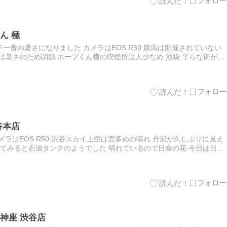
ん 極
一番の暑さになりました カメラはEOS R50 競馬は開催されていない
上は暑さのため閉鎖 ホープくん横の喫煙所は人少なめ 池袋 平らな街が羨
鎖なので渋谷スノードームが１０％引き 昼は久しぶ…
谷本店
ラはEOS R50 渋谷スカイ上空は雲多めの晴れ 丹沢が久しぶりに見え
してみると石油タンクのようでした 晴れているので日傘の花 今日は日曜
直接WINS渋谷へ行ったので、渋谷スカイのあとに…
神座 渋谷店