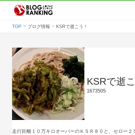
TOP
ブログ情報
KSRで逝こう！
KSRで逝
1673505
走行距離１０万キロオーバーのＫＳＲ８０と、セロー２