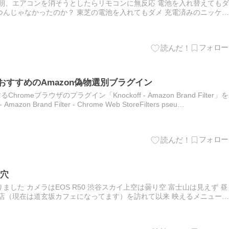
朝、エアコンを消そうとしたらリモコンに無反応 電池を入れ替えてもダ
んじゃなかったのか？ 東芝の電池を入れてもダメ 充電済みのニッケル
に、リモコンが壊れるのか…（３０年なので、文句は言えません…
、おすすめのAmazon偽物選別ブラグイン
omeブラウザのプラグイン「Knockoff - Amazon Brand Filter」を
on Brand Filter - Chrome Web StoreFilters pseu…
穴
した カメラはEOS R50 渋谷スカイ上空は曇り空 富士山は見えず 昼
店（現在は道玄坂カフェになってます）を訪れて以来 映えるメニューた
つ カウンターにチーズなどはありません 極上元祖…