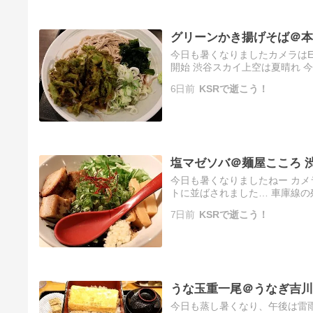
グリーンかき揚げそば＠本
今日も暑くなりましたカメラはE
開始 渋谷スカイ上空は夏晴れ 
すりに🦋 最後のくるっと下に
6日前
KSRで逝こう！
塩マゼソバ＠麺屋こころ 
今日も暑くなりましたねー カメ
トに並ばされました… 車庫線の
すが地上よりは蒸し暑さを感じま
7日前
KSRで逝こう！
うな玉重一尾＠うなぎ吉川
今日も蒸し暑くなり、午後は雷雨で