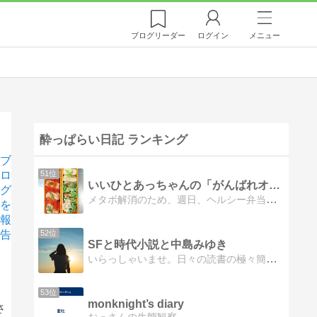
ブログ
リーダー
ログイン
メニュー
酔っぱらい日記 ランキング
ブ
ロ
51位
いいひとあっちゃんの「がんばれオヤジ：お弁当日記」
グ
メタボ解消のため、週日、ヘルシー弁当を持参するようになって十年の飲兵衛リーマンおやじ。弁当日記とはいいつつ、時事ネタや日々の徒然感想も綴っていたりします。
を
報
告
52位
SFと時代小説と中島みゆき
いらっしゃいませ。日々の読書の極々簡単な感想などを書き留めていきます。回想や妄想も入っていくと思います。
53位
monknight’s diary
さ