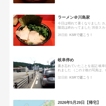
ラーメン＠川島家
今日は晴れて暑くなりました カメラ
陽花は終わってました 渋谷スカ
タワマンは１本はだいぶ高くなり
28日前
KSRで逝こう！
岐阜停め
書き忘れていたことを追記 岐阜
れました （この２枚の写真は
でした） これは岐阜県でのみ感
32日前
KSRで逝こう！
2026年5月29日【帰宅】