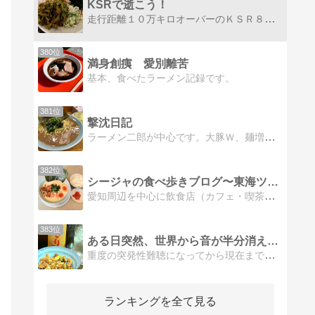
KSRで逝こう！
走行距離１０万キロオーバーのＫＳＲ８０と、セロー２５０のツーリング日記。ツーリングをしない週末はラーメン屋さん巡り。
380位
満身創痍 愛別離苦
基本、食べたラーメン記録です。
381位
撃沈日記
ラーメン二郎が中心です。大豚Ｗ、麺増し。他の店も行くけど大抵は大盛り系。旧ｹﾞｷﾁｿｸﾝﾆｯｷ
382位
シージャの食べ歩きブログ〜東海ツゥレポ
愛知周辺を中心に飲食店（カフェ・喫茶店など）を巡り歩くブログです。 インターネットの情報やグルメ本ではなかなか紹介されない店も訪問します。
383位
ある日突然、世界から音が半分消えた 〜突発性難聴治療記〜
重度の突発性難聴になってから現在までの治療記。受けた治療体験記の他に、ラーメンや焼肉などのグルメ記事、猫記事などの雑記も書いています。
ランキングを全て見る