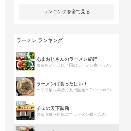
ランキングを全て見る
ラーメン ランキング
376位
あまおじさんのラーメン紀行
東京をメインに全国のラーメン食べ歩き。
377位
ラーメンば食ったばい！
〜平成拾八年拾月九日開始〜Delicious food of Japan. Japanese ramen.
378位
チェの天下御麺
東京下町〜自転車でラーメン食べ歩き。
379位