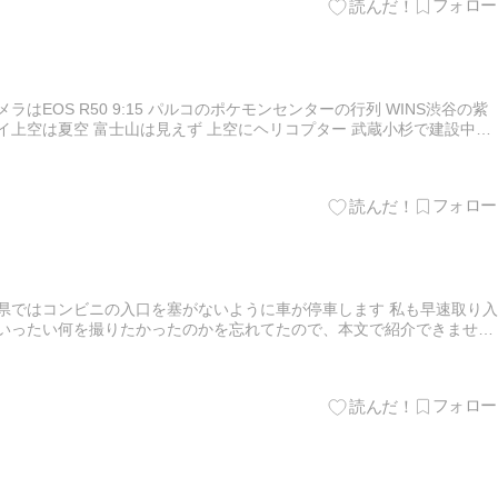
はEOS R50 9:15 パルコのポケモンセンターの行列 WINS渋谷の紫
イ上空は夏空 富士山は見えず 上空にヘリコプター 武蔵小杉で建設中の
ました こっちも成長 ノーマークだったと…
県ではコンビニの入口を塞がないように車が停車します 私も早速取り入
、いったい何を撮りたかったのかを忘れてたので、本文で紹介できません
じた習慣 西日本の車はウインカーを出すのが超遅いです 西日…