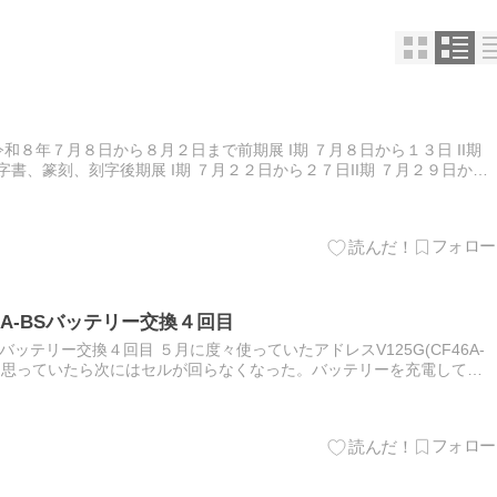
和８年７月８日から８月２日まで前期展 I期 ７月８日から１３日 II期
書、篆刻、刻字後期展 I期 ７月２２日から２７日II期 ７月２９日から
衛書令和８年7月2３日、標記の毎日書道展を新国…
X7A-BSバッテリー交換４回目
-BSバッテリー交換４回目 ５月に度々使っていたアドレスV125G(CF46A-
いと思っていたら次にはセルが回らなくなった。バッテリーを充電して見
した。 純正と同じ(台湾湯浅(ユアサ…