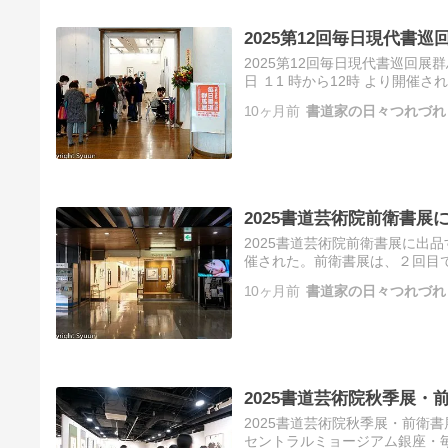
2025第12回毎日現代書巡
2025第12回毎日現代書巡回展
日 １1 時から12時 より開催
ラリー 第１～第２展示室 予備
10ヶ月前
書道家の日々つれづれ
2025書道芸術院前衛書展
2025書道芸術院前衛書展に出品
催された。前衛書展は、２回目
が今は外国人ばかり。皇居の周り
10ヶ月前
書道家の日々つれづれ
2025書道芸術院秋季展・
2025書道芸術院秋季展・前衛書
セントラルミョージアム銀座・毎