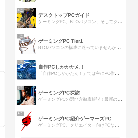
4位
デスクトップPCガイド
ゲーミングPC、BTOパソコン、そしてクリエイター向けPC―それぞれのニーズに合った最適な選択肢を紹介するブログ。ハイエンドの性能からコストパフォーマンスまで幅広い視点で解説し、読者の皆様が理想のPCを見つけるお手伝いをします。
5位
ゲーミングPC Tier1
BTOパソコンの構成に迷っていませんか？ ゲーム/クリエイティブ/動画編集の用途別におすすめのパーツ構成をご紹介しています。最新ゲーミングPCのレビュー、選び方、最新のおすすめランキングを更新。
6位
自作PCしかかたん！
「自作PCしかかたん！」では主にPC作成方法や周辺機器などのパソコンに関する記事を紹介しています。
7位
ゲーミングPC探訪
ゲーミングPCの選び方徹底解説！最新のおすすめモデルをご紹介。プロゲーマーから初心者まで満足できる一台がきっと見つかる。ゲームのパフォーマンス、予算、拡張性など、ゲーミングPCの選び方のポイントをわかりやすく解説。
8位
ゲーミングPC紹介ゲーマーズPC
ゲーミングPC、クリエイター向けPCなど最新おすすめモデルを紹介。BTOパソコンの最新モデルからコスパ最強モデルまで、予算や用途に合わせたパソコンの選び方を解説。