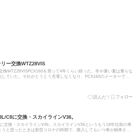
リー交換WTZ28VIS
ー交換WTZ28VISPCX160を買って4年くらい経った。冬や暑い夏は乗らな
していた。それがとうとう充電しなくなり、PCX160のメーターでも
5年12月の話し それで交換しようとし…
00D23L/C8に交換・スカイラインV36。
D23L/C8に交換・スカイラインV36。スカイラインV36というもう18年位前の車
ようと思ったときは新型コロナの時期で、購入してもいつ車が納車され