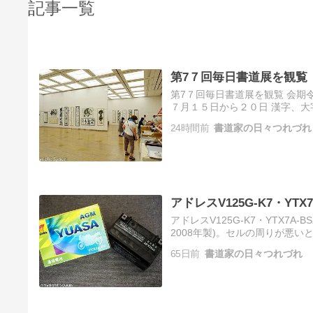
記事一覧
第7７回毎日書道展を観覧
第7７回毎日書道展を観覧 会期令
７月１５日から２０日 漢字、大字
８月２日かな、近代詩文書、前
24時間前
書道家の日々つれづれ
アドレスV125G-K7・YT
アドレスV125G-K7・YTX7A
2008年製)。セルの周りが悪
たら10%－10Vから動かず交換
65日前
書道家の日々つれづれ