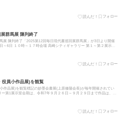
究会が開催された。13時30分からセントラルミョ…
回展群馬展 陳列終了
群馬展 陳列終了「2025第12回毎日現代書巡回展群馬展」が3日より開催
3日～6日 １０時～１７時会場 高崎シティギャラリー 第１～第２展示室
 １５時05終了。席上揮毫会★１０月４日 …
・役員小作品展)を観覧
員小作品展)を観覧標記の妙墨会書展(上原修陽会長)が毎年開催されてい
リー第1展示室会期は、令和7年９月２６日～９月２９日まで作品は、漢
点を出品している。案内状にある通り、妙墨会は徳野大空の門下…