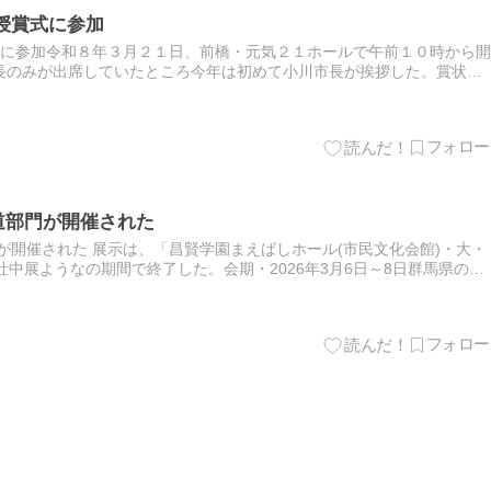
 授賞式に参加
式に参加令和８年３月２１日、前橋・元気２１ホールで午前１０時から開
長のみが出席していたところ今年は初めて小川市長が挨拶した。賞状授
いた。それで市長、教育長の賞状授与の時まで残っていて欲しかった…
道部門が開催された
が開催された 展示は、「昌賢学園まえばしホール(市民文化会館)・大・
社中展ようなの期間で終了した。会期・2026年3月6日～8日群馬県の公
が、報道機関の後援がないので全く報道されないのはいつも…