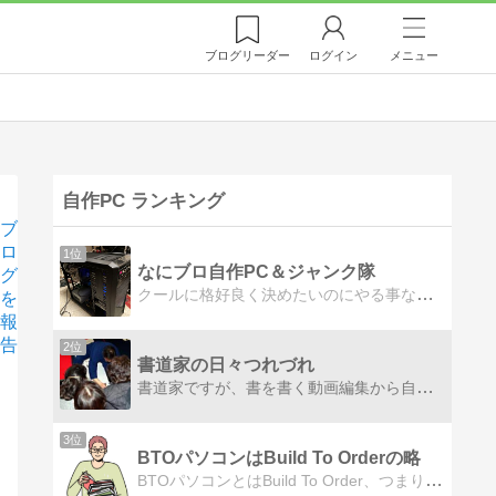
ブログ
リーダー
ログイン
メニュー
自作PC ランキング
ブ
ロ
1位
なにブロ自作PC＆ジャンク隊
グ
クールに格好良く決めたいのにやる事なす事お粗末すぎる男の日常を垣間見るブログｗ
を
報
告
2位
書道家の日々つれづれ
書道家ですが、書を書く動画編集から自作パソコンの制作に進み、今ではパソコンのレビュー記事が中心になっています。そして、当然その動画を撮るカメラも増殖中です。
3位
BTOパソコンはBuild To Orderの略
BTOパソコンとはBuild To Order、つまり受注生産のパソコンの略です。最新パーツ情報も満載！最適なパソコンを見つけるための総合ガイド！このブログでは、BTOパソコン、ゲーミングPC、クリエイター向けPCの選び方を徹底解説します。