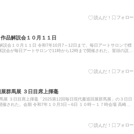
それからハイブリッド車ばかりになり、…
・作品解説会１０月１１日
解説会１０月１１日 令和7年10月7～12日まで、毎日アートサロンで標
説会が毎日アートサロンで11時から12時まで開催された。冒頭の説明
。批評としては、作品が大人しすぎるであった。 奎星会…
巡回展群馬展 ３日目席上揮毫
群馬展 ３日目席上揮毫「2025第12回毎日現代書巡回展群馬展」の３日日
開催された。会期 令和7年１０月3日～6日 １０時～１７時会場 高崎シ
室 予備室席上揮毫会は、２回目は毎日書道展…