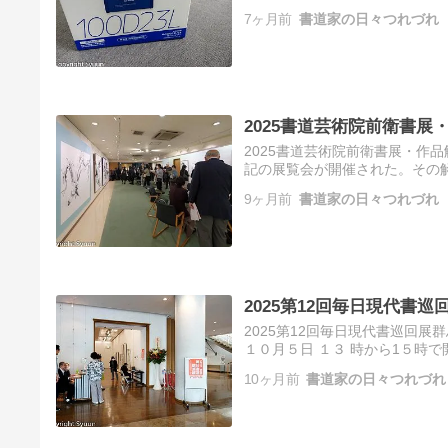
るのか分からない時期だった。
7ヶ月前
書道家の日々つれづれ
2025書道芸術院前衛書展
2025書道芸術院前衛書展・作品
記の展覧会が開催された。その解
は、奎星会会長の中原志軒先生
9ヶ月前
書道家の日々つれづれ
2025第12回毎日現代書
2025第12回毎日現代書巡回展
１０月５日 １３ 時から1５時で
ティギャラリー 第１～第２展示
10ヶ月前
書道家の日々つれづれ