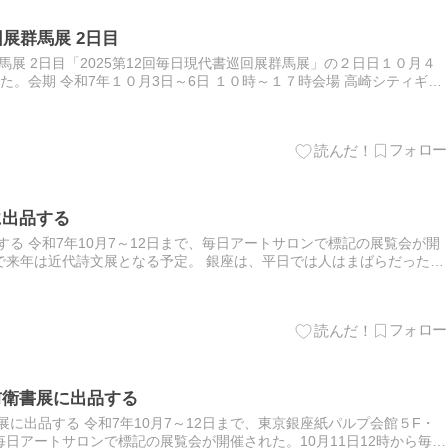
回展群馬展 2日目
群馬展 2日目「2025第12回毎日現代書巡回展群馬展」の２日日１０月４
された。会期 令和7年１０月3日～6日 １０時～１７時会場 高崎シティギャ
室席上揮毫会は、１回目は毎日書道展・審…
に出品する
する 令和7年10月7～12日まで、毎日アートサロンで標記の展覧会が開
で来年は近代詩文展となる予定。 銀座は、平日では人はまばらだったの
を回っていた「マリオカート」が銀座も走っていた。 1…
前衛書展に出品する
展に出品する 令和7年10月7～12日まで、東京銀座紙パルプ会館５F・
日アートサロンで標記の展覧会が開催された。10月11日12時から毎日