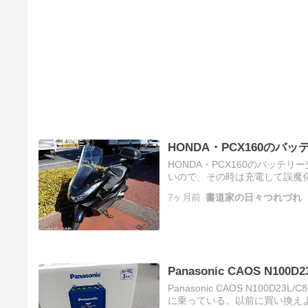
HONDA・PCX160のバッテ
HONDA・PCX160のバッテリ
いので、その時は充電して誤魔化
バッテリーマークがついた。202
7ヶ月前
書道家の日々つれづれ
Panasonic CAOS N1
Panasonic CAOS N100
に乗っている。以前に買い換え