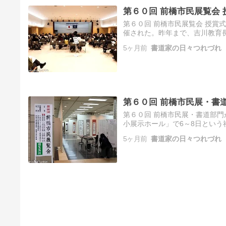
第６０回 前橋市民展覧会
第６０回 前橋市民展覧会 授賞
催された。昨年まで、吉川教育
与の時には、既に全員退席して
5ヶ月前
書道家の日々つれづれ
第６０回 前橋市民展・書
第６０回 前橋市民展・書道部門
小展示ホール」で6～8日という
募展で県展に次ぐ前橋市民展だ
5ヶ月前
書道家の日々つれづれ