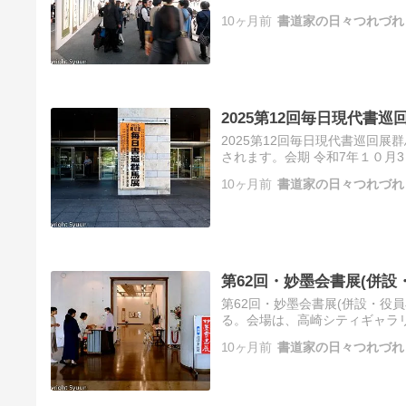
アートサロンで前衛書展の作品研
10ヶ月前
書道家の日々つれづれ
2025第12回毎日現代書巡
2025第12回毎日現代書巡回展
されます。会期 令和7年１０月
予備室2日、１３時から陳列開始
10ヶ月前
書道家の日々つれづれ
第62回・妙墨会書展(併設
第62回・妙墨会書展(併設・役
る。会場は、高崎シティギャラ
字、大字書、小品を含め１４２
10ヶ月前
書道家の日々つれづれ