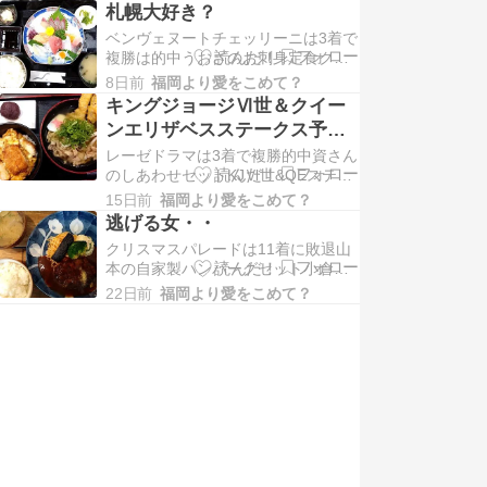
札幌大好き？
ベンヴェヌートチェッリーニは3着で
複勝は的中うおざのお刺身定食クイ
ーンSはリラボニート人気無いが札幌
8日前
福岡より愛をこめて？
競馬場は3戦3勝
キングジョージⅥ世＆クイー
ンエリザベスステークス予
想？
レーゼドラマは3着で複勝的中資さん
のしあわせセットKJⅥ世&QEステー
クスはベンヴェヌートチェッリーニ
15日前
福岡より愛をこめて？
レース名も馬名も長い・・
逃げる女・・
クリスマスパレードは11着に敗退山
本の自家製ハンバーグセット小倉記
念はレーゼドラマ逃げ切り勝ち
22日前
福岡より愛をこめて？