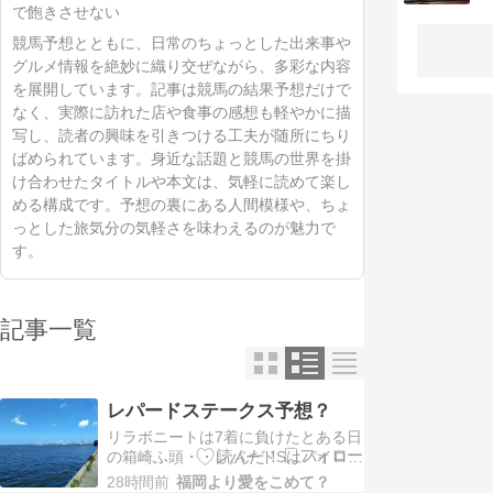
で飽きさせない
競馬予想とともに、日常のちょっとした出来事や
グルメ情報を絶妙に織り交ぜながら、多彩な内容
を展開しています。記事は競馬の結果予想だけで
なく、実際に訪れた店や食事の感想も軽やかに描
写し、読者の興味を引きつける工夫が随所にちり
ばめられています。身近な話題と競馬の世界を掛
け合わせたタイトルや本文は、気軽に読めて楽し
める構成です。予想の裏にある人間模様や、ちょ
っとした旅気分の気軽さを味わえるのが魅力で
す。
記事一覧
レパードステークス予想？
リラボニートは7着に負けたとある日
の箱崎ふ頭・・レパードSはパイロマ
ンサーそろそろ1着が欲しい・・
28時間前
福岡より愛をこめて？