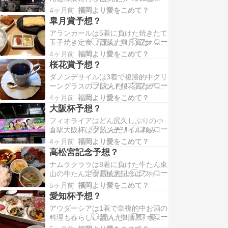
ラジオボンドホントそろそろ・・
4ヶ月前
福岡より愛をこめて？
皐月賞予想？
アランカールは5着に負けた焼きたて
玉子焼き定食（百菜）皐月賞はバス
テール大外枠は不安だが・・
4ヶ月前
福岡より愛をこめて？
桜花賞予想？
ダノンデサイルは3着で複勝的中グリ
ーングラスのブレンド桜花賞はアラ
ンカール武豊22年振りの桜花賞Vな
4ヶ月前
福岡より愛をこめて？
るか
大阪杯予想？
フィオライアはどん尻久しぶりの小
倉駅大阪杯はダノンデサイル頼みま
す・・
4ヶ月前
福岡より愛をこめて？
高松宮記念予想？
ナムラクララは8着に負けた牛たん東
山の牛たん定食高松宮記念はフィオ
ライア太宰騎手の初G1勝利も祈る
5ヶ月前
福岡より愛をこめて？
愛知杯予想？
アウダーシアは1着で単複的中お酒の
料理も春らしい装い（御膳屋）愛知
杯はナムラクララ頼みます・・