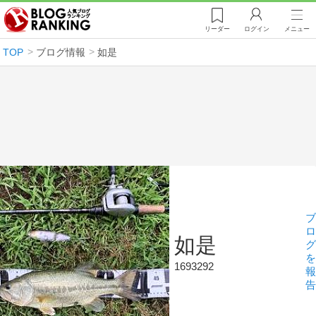
リーダー
ログイン
メニュー
TOP
ブログ情報
如是
ブ
ロ
如是
グ
を
1693292
報
告