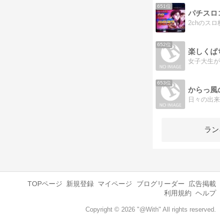
651位
パチスロ
652位
楽しくぱ
653位
からっ風
日々の出来
ラン
TOPページ
新規登録
マイページ
ブログリーダー
広告掲載
利用規約
ヘルプ
Copyright © 2026 "@With" All rights reserved.