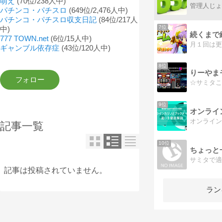
萌え
(70位/238人中)
パチンコ・パチスロ
(649位/2,476人中)
パチンコ・パチスロ収支日記
(84位/217人
7位
中)
続くまで
777 TOWN.net
(6位/15人中)
ギャンブル依存症
(43位/120人中)
8位
りーやまモ
9位
オンライ
記事一覧
10位
ちょっと
記事は投稿されていません。
ラン